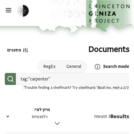
דף הבית
דילוג לתוכן
הפעלת מצב כהה
פתי
Documents
מסננים
Open search mode help
RegEx
General
Search mode
Trouble finding a shelfmark? Try
shelfmark:"Bodl ms. Heb a 2/3"
מיון לפי
Results
3 תוצאות