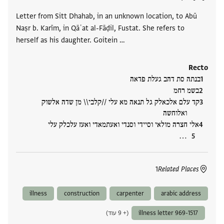
Letter from Sitt Dhahab, in an unknown location, to Abū
Naṣr b. Karīm, in Qāʿat al-Fāḍil, Fustat. She refers to
herself as his daughter. Goitein …
Recto
בנתה סת דהב געלת פדאה
בשמ רחמ
קד עלם אלכאלק גל תנאה מא עלי //קלבי\\ מן שדה אלשוק
ואלוחשה
אלי חצרה מולאי וסיידי וסנדי ואעתמאדי ואעז עלכלק עלי
‮…
1
Related Places
illness
construction
carpenter
arabic address
illness letter 969-1517
(+ 9 עוד)