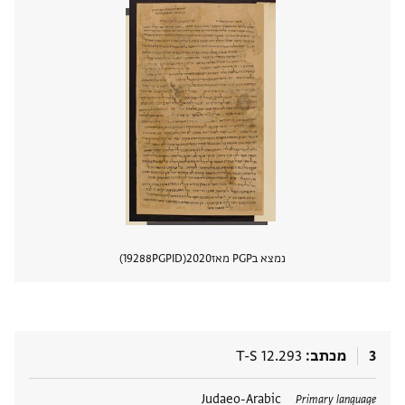
נמצא בPGP מאז
2020
PGPID
19288
הצגת 
3
מכתב
T-S 12.293
תגים
Judaeo-Arabic
Primary language