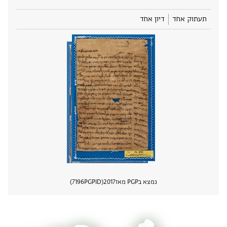
תעתוק אחד
דיון אחד
נמצא בPGP מאז
2017
PGPID
7196
הצגת 