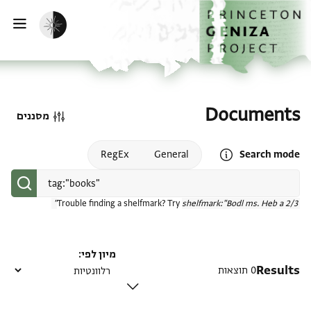
דף הבית
דילוג לתוכן
הפעלת מצב כהה
פתי
Documents
מסננים
Open search mode help
RegEx
General
Search mode
Trouble finding a shelfmark? Try
shelfmark:"Bodl ms. Heb a 2/3"
מיון לפי
Results
0 תוצאות