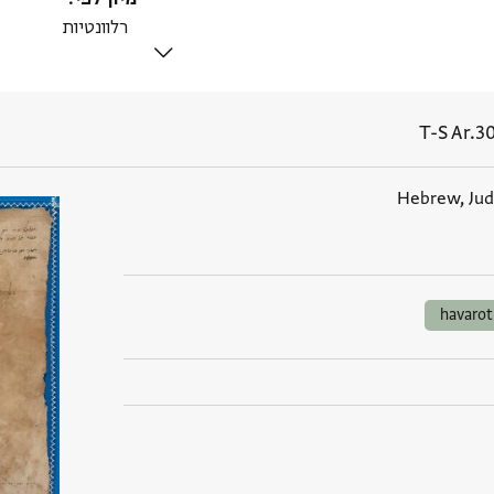
T-S Ar.3
Hebrew, Jud
havarot