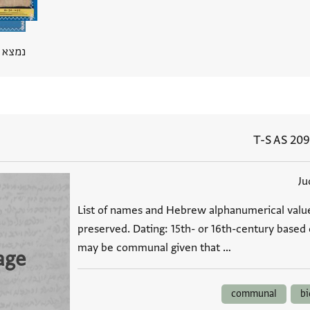
נמצא בPGP מ
T-S AS 209
Ju
List of names and Hebrew alphanumerical value
preserved. Dating: 15th- or 16th-century based 
may be communal given that …
age
communal
bi