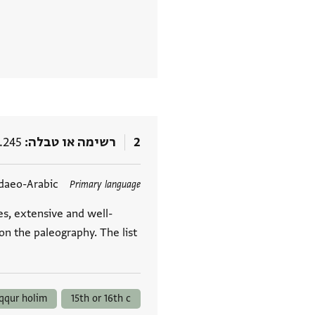
2
רשימה או טבלה
.245
תגים
daeo-Arabic
Primary language
s, extensive and well-
on the paleography. The list
qqur holim
15th or 16th c