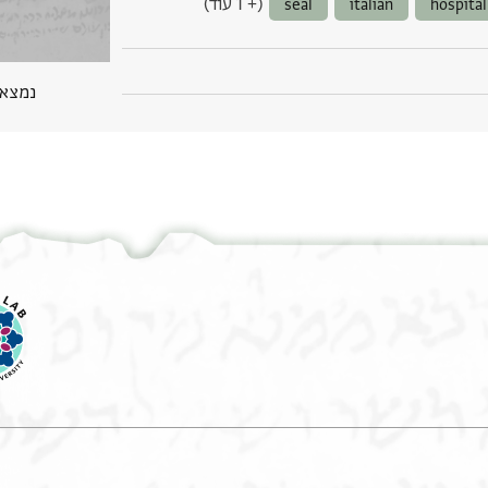
(+ 1 עוד)
seal
italian
hospital
נמצא בPGP 