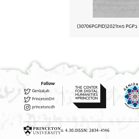
מאז
2021
PGPID
30706
הצגת פרטי מסמך
Follow
GenizaLab
PrincetonDH
princetoncdh
v. 4.30.0
ISSN: 2834-4146