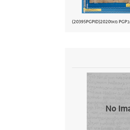
אז
2020
PGPID
20395
הצגת פרטי מסמך
No Im