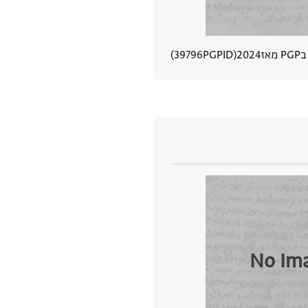
מאז
2024
PGPID
39796
הצגת פרטי מסמך
No Im