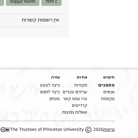
biqqur holim
19th c
אין רשומות קשורות
חיפוש
אודות
עזרה
מסמכים
מקורות
כיצד לצטט
אנשים
עניינים טכניים
כיצד לחפש
מקומות
צרו עמנו קשר
מונחון
קרדיטים
שאלות נפוצות
2026 The Trustees of Princeton University
נגישות