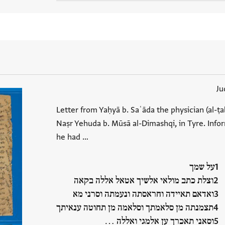
Ju
Letter from Yaḥyā b. Saʿāda the physician (al-ṭa
Naṣr Yehuda b. Mūsā al-Dimashqi, in Tyre. Inf
he had …
על שמך
וצלת כתב מולאי אלשיך אטאל אללה בקאה
ואדאם תאיידה וחראסתה ונעמתה וסרני מא
תצמנתה מן סלאמתך וסלאמה מן תחוטה ענאיתך
וסאני תאכרך ען אלמגי ואללה ‮…