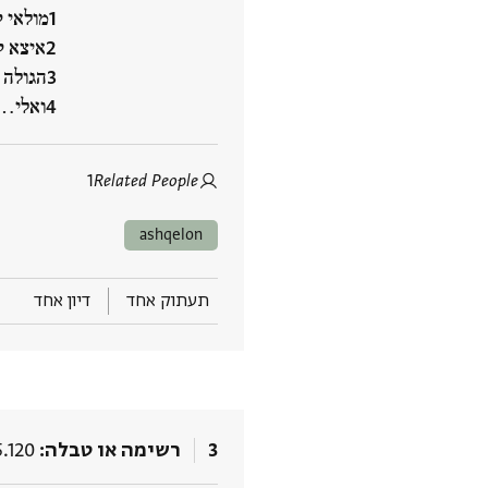
מולאי 
איצא ק
הגולה 
ואלי‮…
1
Related People
ashqelon
תעתוק אחד
דיון אחד
3
רשימה או טבלה
.120