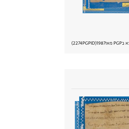
PG מאז
1987
PGPID
2274
הצגת פרטי מסמך