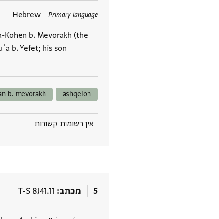
תגים
Hebrew
Primary language
ha-Kohen b. Mevorakh (the
ʿa b. Yefet; his son
an b. mevorakh
ashqelon
אין רשומות קשורות
5
מכתב
T-S 8J41.11