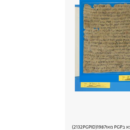
PGP מאז
1987
PGPID
2132