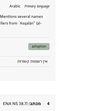
תגים
Arabic
Primary language
t. Mentions several names
lers from ʿAsqalān" (al-
ashqelon
אין רשומות קשורות
4
מכתב
ENA NS 38.11