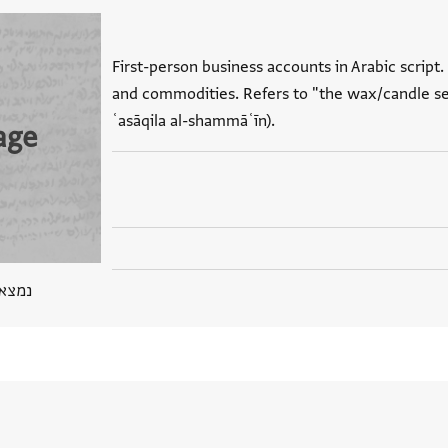
First-person business accounts in Arabic scrip
and commodities. Refers to "the wax/candle sel
ʿasāqila al-shammāʿīn).
age
נמצא בPGP