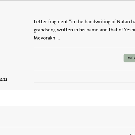
Letter fragment "in the handwriting of Natan 
grandson), written in his name and that of Yeshu
Mevorakh …
nat
נמצא בP