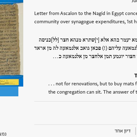
Ju
Letter from Ascalon to the Nagid in Egypt conce
community over synagogue expenditures, 1st hal
 מא יעמר בהא אלא [י]שתרא מנהא חצר [לל]כניסה
גמאעה עליהם (!) פכאן גואב אלגמאעה לה מן אראד
 חצור יוגמע תמן אלחצר מן אלגמאעה כ…
. . . not for renovations, but to buy mat
דיון אחד
נמצא ב