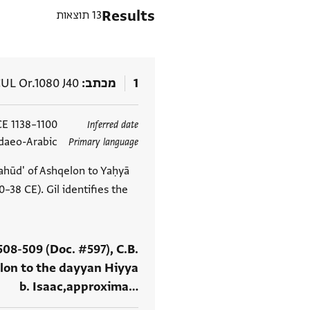
Results
13 תוצאות
1
מכתב
UL Or.1080 J40
תגים
1100–1138 CE
Inferred date
daeo-Arabic
Primary language
Yahūd' of Ashqelon to Yaḥyā
–38 CE). Gil identifies the
.508-509 (Doc. #597), C.B.
alon to the dayyan Hiyya
b. Isaac,approxima‮…