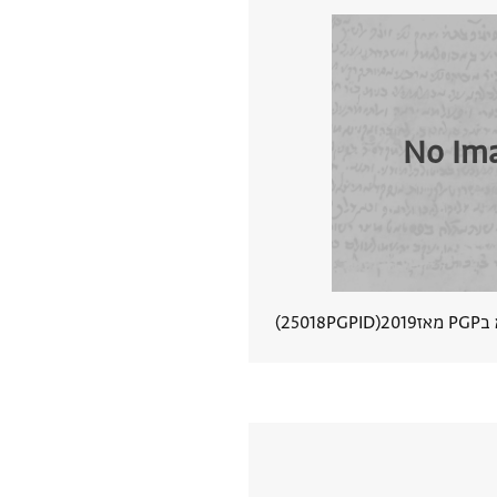
No Im
 מאז
2019
PGPID
25018
הצגת פרטי מסמך