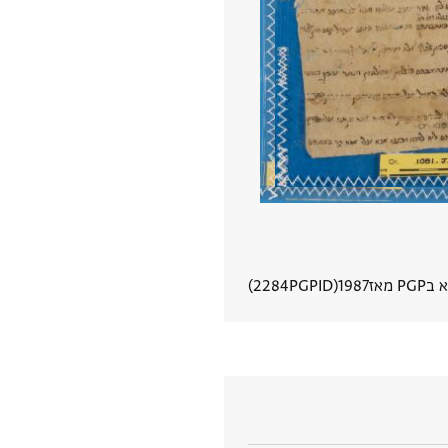
PG מאז
1987
PGPID
2284
הצגת פרטי מסמך