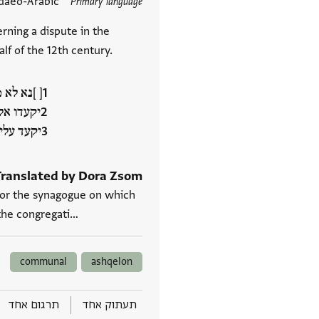
תגים
daeo-Arabic
Primary language
rning a dispute in the
f of the 12th century.
[ ]נא לא
יקעדו אל
יקעד עלי‮
Translated by Dora Zsom
s for the synagogue on which
the congregation can sit. The answer of the congregati‮…
communal
ashqelon
תעתוק אחד
תרגום אחד