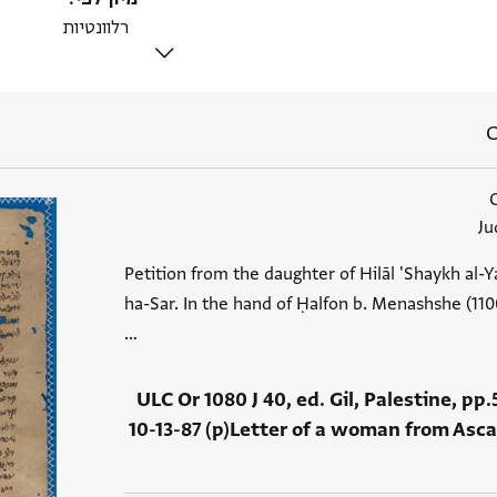
C
Ju
Petition from the daughter of Hilāl 'Shaykh al-
ha-Sar. In the hand of Ḥalfon b. Menashshe (1100
…
ULC Or 1080 J 40, ed. Gil, Palestine, pp
10-13-87 (p)Letter of a woman from Asc