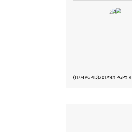
PG מאז
2017
PGPID
11774
הצגת פרטי מסמך