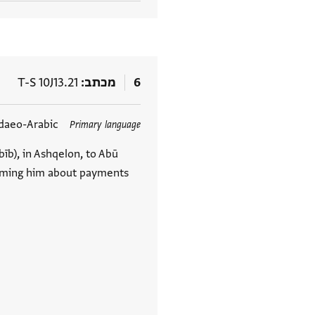
6
מכתב
T-S 10J13.21
תגים
daeo-Arabic
Primary language
bīb), in Ashqelon, to Abū
orming him about payments