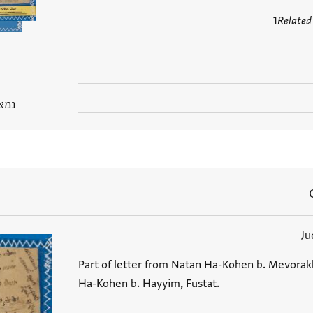
1
Related
נמצא בP
Ju
Part of letter from Natan Ha-Kohen b. Mevorakh
Ha-Kohen b. Hayyim, Fustat.