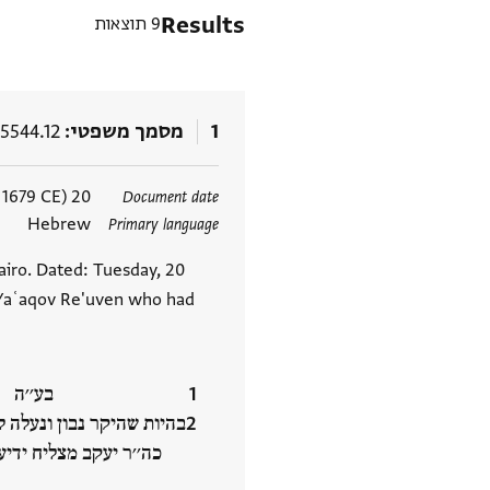
Results
9 תוצאות
1
מסמך משפטי
5544.12
תגים
20 Tishrei 5440 Anno Mundi (26 September 1679 CE)
Document date
Hebrew
Primary language
airo. Dated: Tuesday, 20
 Yaʿaqov Re'uven who had
בע׳׳ה
בהיות שהיקר נבון ונעלה ל
כה׳׳ר יעקב מצליח ידיע ‮