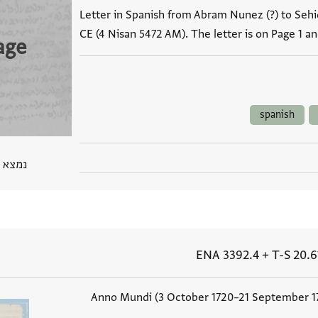
Letter in Spanish from Abram Nunez (?) to Sehid
CE (4 Nisan 5472 AM). The letter is on Page 1 a
age
spanish
נמצא בPGP מ
ENA 3392.4
+
T-S 20.6