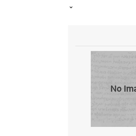
No Im