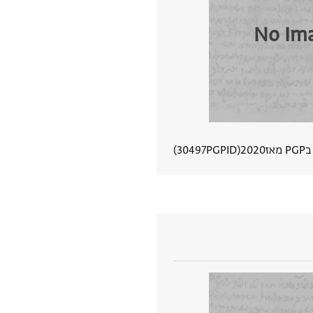
No Im
מאז
2020
PGPID
30497
הצגת פרטי מסמך