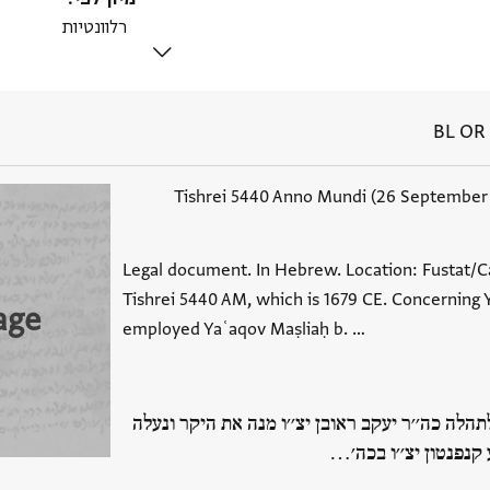
BL OR 
Legal document. In Hebrew. Location: Fustat/C
Tishrei 5440 AM, which is 1679 CE. Concerning
age
employed Yaʿaqov Maṣliaḥ b. …
תהלה כה׳׳ר יעקב ראובן יצ׳׳ו מנה את היקר ונעלה
קנפנטון יצ׳׳ו בכה׳…