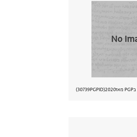
No Im
מאז
2020
PGPID
30739
הצגת פרטי מסמך