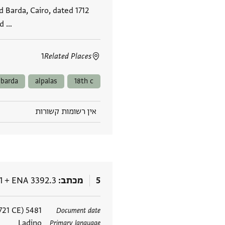
 Barda, Cairo, dated 1712
nd …
1
Related Places
barda
alpalas
18th c
אין רשומות קשורות
5
מכתב
ENA 3392.3
+
1
תגים
5481 Anno Mundi (3 October 1720–21 September 1721 CE)
Document date
Ladino
Primary language