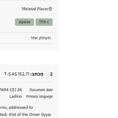
1
Related Places
alpalas
17th c
תעתוק אחד
2
מכתב
T-S AS 152.71
תגים
26 Iyyar 5454 Anno Mundi (21 May 1694 CE)
Document date
Ladino
Primary language
vorno, addressed to
ted: 41st of the Omer (Iyyar