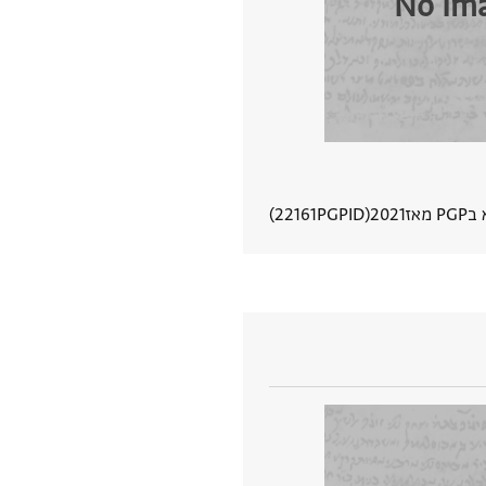
No Im
 מאז
2021
PGPID
22161
הצגת פרטי מסמך