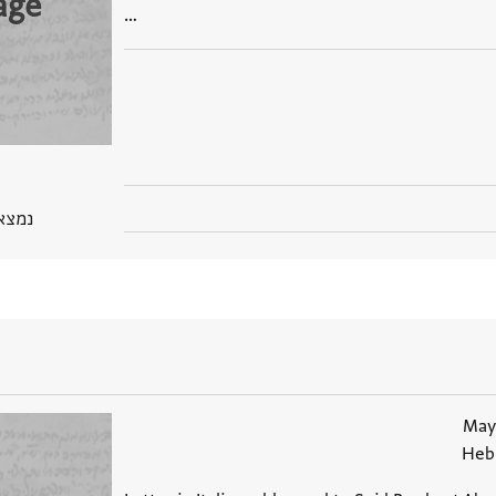
age
…
נמצא בPGP
Hebr