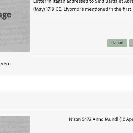
Letter in Italian addressed to Seid Barda et A
(May) 1719 CE. Livorno is mentioned in the first
age
italian
נמצא בPGP 