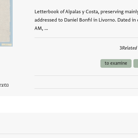
Letterbook of Alpalas y Costa, preserving mainly 
addressed to Daniel Bonfil in Livorno. Dated in 
AM, …
3
Related
to examine
נמצא בGP