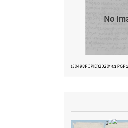
No Im
אז
2020
PGPID
30498
הצגת פרטי מסמך