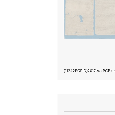
P מאז
2017
PGPID
11242
הצגת פרטי מסמך