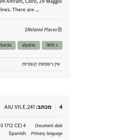
bram Amram, Cairo, 29 Maggio
 lines. There are …
2
Related Places
barda
alpalas
18th c
אין רשומות קשורות
4
מכתב
AIU VII.E.241
תגים
4 Nisan 5472 Anno Mundi (10 April 1712 CE)
Document date
Spanish
Primary language