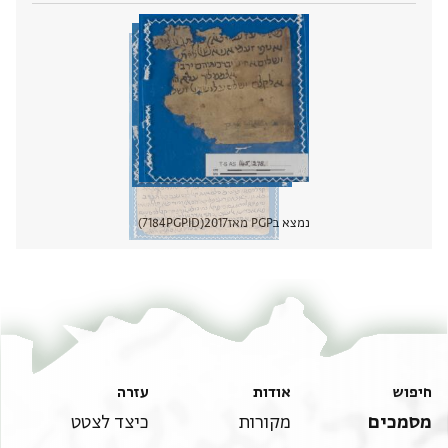
נמצא בPGP מאז
2017
PGPID
7184
הצגת 
חיפוש
אודות
עזרה
מסמכים
מקורות
כיצד לצטט