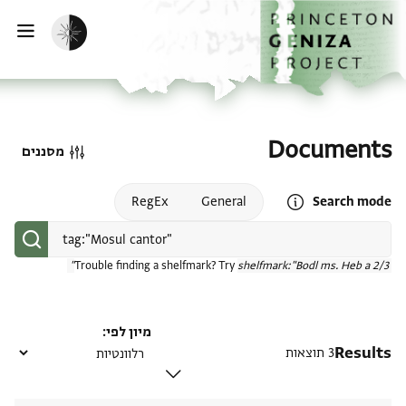
דף הבית
דילוג לתוכן
הפעלת מצב כהה
פתי
Documents
מסננים
Open search mode help
RegEx
General
Search mode
Trouble finding a shelfmark? Try
shelfmark:"Bodl ms. Heb a 2/3"
מיון לפי
Results
3 תוצאות