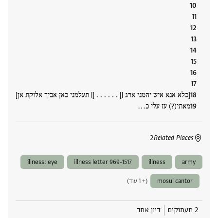
[כלא אנא איש יהמני ארג |] . . . . . . [| תעלמני כאן אביך אלוקת אן]
מאתי(?) עז עלי כ‮…
2
Related Places
illness: eye
illness letter 969-1517
illness
army
mosul cantor
(+ 1 עוד)
2 תעתוקים
דיון אחד