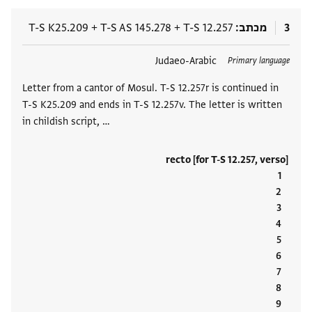
3
מכתב
T-S 12.257
+
T-S AS 145.278
+
T-S K25.209
תגים
Judaeo-Arabic
Primary language
Letter from a cantor of Mosul. T-S 12.257r is continued in
T-S K25.209 and ends in T-S 12.257v. The letter is written
in childish script, …
recto [for T-S 12.257, verso]