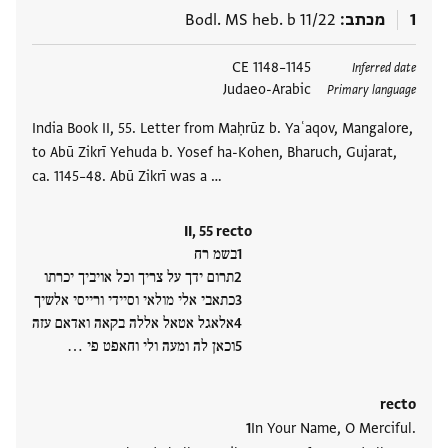
1
מכתב
Bodl. MS heb. b 11/22
תגים
1145–1148 CE
Inferred date
Judaeo-Arabic
Primary language
India Book II, 55. Letter from Maḥrūz b. Yaʿaqov, Mangalore,
to Abū Zikrī Yehuda b. Yosef ha-Kohen, Bharuch, Gujarat,
ca. 1145–48. Abū Zikrī was a …
II, 55 recto
בשמ רח
תרום ידך על צריך וכל אויביך יכרתו
כתאבי אלי מולאי וסיידי ורייסי אלשיך
אלאגל אטאל אללה בקאה ואדאם עזה
וכאן לה ומעה ולי וחאפט פי ‮…
recto
In Your Name, O Merciful.