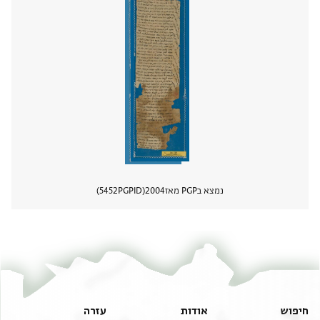
נמצא בPGP מאז
2004
PGPID
5452
הצגת 
חיפוש
אודות
עזרה