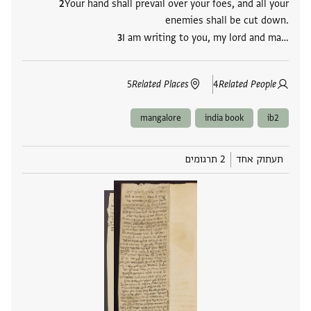
Your hand shall prevail over your foes, and all your
enemies shall be cut down.
I am writing to you, my lord and ma‮…
5
Related Places
4
Related People
mangalore
india book
ib2
תעתוק אחד
2 תרגומים