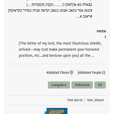
צאלח מא או[לאה] ו[…….וכ]בת [ח]ס[דתה ...]
וכאן אסר כתאב ואבהג כטאב וקראה עבדה מסרור בקראת[ה]
ראגב א‮…
recto
[The letter of my lord, the most illustrious sheikh,
arrived—may God make permanent your honored
position, etc…and bestow upon you] all the ‮…
4
Related Places
6
Related People
mangalore
india book
ib2
תעתוק אחד
תרגום אחד