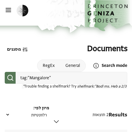
דף הבית
דילוג לתוכן
הפעלת מצב כהה
פתי
Documents
מסננים
Open search mode help
RegEx
General
Search mode
Trouble finding a shelfmark? Try
shelfmark:"Bodl ms. Heb a 2/3"
מיון לפי
Results
2 תוצאות