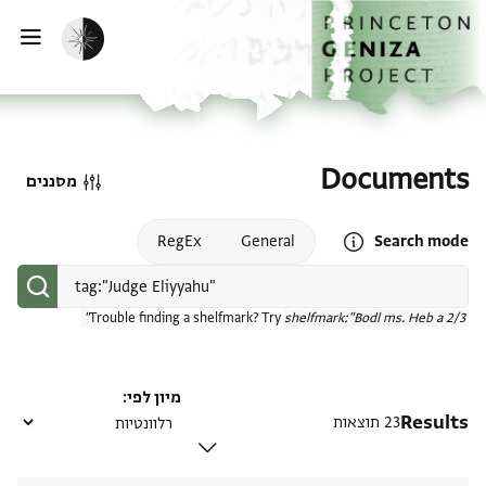
דף הבית
דילוג לתוכן
הפעלת מצב כהה
פתי
Documents
מסננים
Open search mode help
RegEx
General
Search mode
Trouble finding a shelfmark? Try
shelfmark:"Bodl ms. Heb a 2/3"
מיון לפי
Results
23 תוצאות