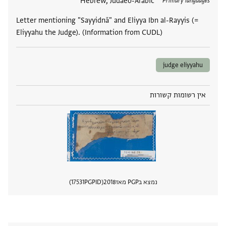
תגים
Hebrew, Judaeo-Arabic
Primary languages
Letter mentioning "Sayyidnā" and Eliyya Ibn al-Rayyis (=
Eliyyahu the Judge). (Information from CUDL)
judge eliyyahu
אין רשומות קשורות
נמצא בPGP מאז
2018
PGPID
17531
הצגת 