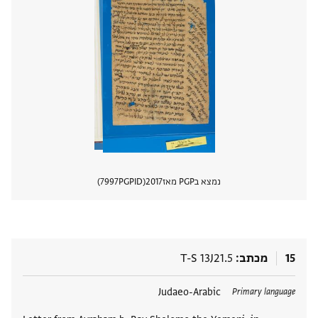
נמצא בPGP מאז
2017
PGPID
7997
הצגת 
15
מכתב
T-S 13J21.5
תגים
Judaeo-Arabic
Primary language