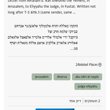
Letter from Avraham b. Rav Shelomo the Yemeni, in
Jerusalem, to Eliyyahu the Judge, in Fustat. Written not
long after T-S 8J16.3 (same sender, same …
תקתי באללה וחדה אלממלוך אלא/צ/גר אברהם
בירבי שלמה הרב זצל
יוקבל ידיי אלמולי אלרייס אלסייד אלפאצל אלעאלם
אלורע אלאדיב אללביב אדאם אללה מעאליה ושרף
מ‮…
2
Related Places
jerusalem
divorce
abu zikri al-rayyis
judge eliyyahu
2 תעתוקים
דיון אחד