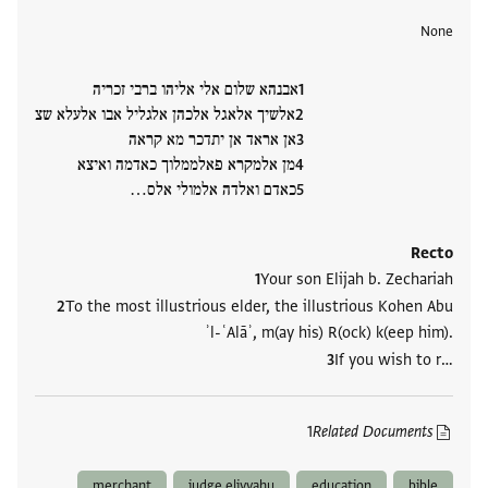
None
אבנהא שלום אלי אליהו ברבי זכריה
אלשיך אלאגל אלכהן אלגליל אבו אלעלא שצ
אן אראד אן יתדכר מא קראה
מן אלמקרא פאלממלוך כאדמה ואיצא
כאדם ואלדה אלמולי אלס‮…
Recto
Your son Elijah b. Zechariah
To the most illustrious elder, the illustrious Kohen Abu
ʾl-ʿAlāʾ, m(ay his) R(ock) k(eep him).
If you wish to r‮…
1
Related Documents
merchant
judge eliyyahu
education
bible