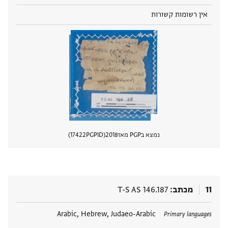
אין רשומות קשורות
נמצא בPGP מאז
2018
PGPID
17422
הצגת 
11
מכתב
T-S AS 146.187
תגים
Arabic, Hebrew, Judaeo-Arabic
Primary languages