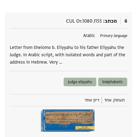
6
מכתב
CUL Or.1080 J155
תגים
Arabic
Primary language
Letter from Shelomo b. Eliyyahu to his father Eliyyahu the
Judge. In Arabic script, with isolated words and part of the
address in Hebrew. Very …
judge eliyyahu
bialphabetic
תעתוק אחד
דיון אחד