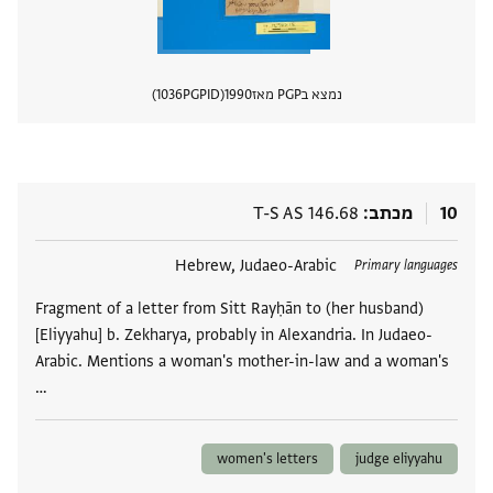
נמצא בPGP מאז
1990
PGPID
1036
הצגת 
10
מכתב
T-S AS 146.68
תגים
Hebrew, Judaeo-Arabic
Primary languages
Fragment of a letter from Sitt Rayḥān to (her husband)
[Eliyyahu] b. Zekharya, probably in Alexandria. In Judaeo-
Arabic. Mentions a woman's mother-in-law and a woman's
…
women's letters
judge eliyyahu