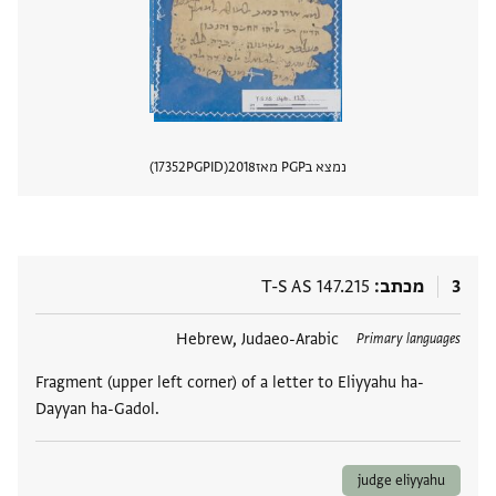
נמצא בPGP מאז
2018
PGPID
17352
הצגת 
3
מכתב
T-S AS 147.215
תגים
Hebrew, Judaeo-Arabic
Primary languages
Fragment (upper left corner) of a letter to Eliyyahu ha-
Dayyan ha-Gadol.
judge eliyyahu