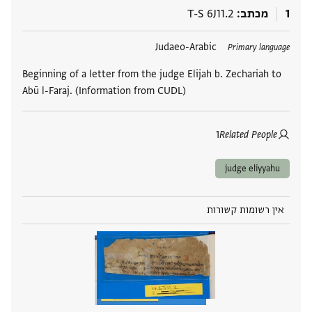
1
מכתב
T-S 6J11.2
תגים
Judaeo-Arabic
Primary language
Beginning of a letter from the judge Elijah b. Zechariah to
Abū l-Faraj. (Information from CUDL)
1
Related People
judge eliyyahu
אין רשומות קשורות