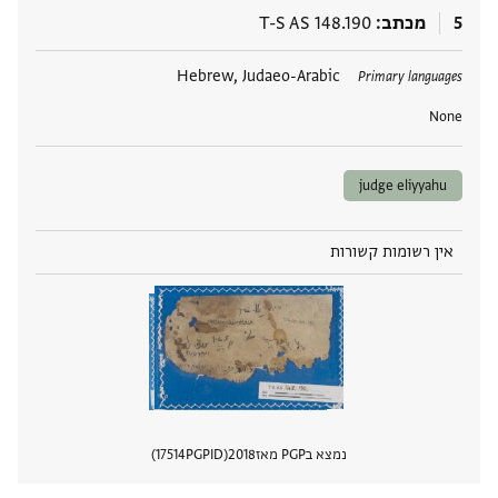
5
מכתב
T-S AS 148.190
תגים
Hebrew, Judaeo-Arabic
Primary languages
None
judge eliyyahu
אין רשומות קשורות
נמצא בPGP מאז
2018
PGPID
17514
הצגת 