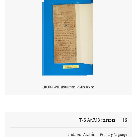
נמצא בPGP מאז
1988
PGPID
1031
הצגת 
16
מכתב
T-S Ar.7.13
תגים
Judaeo-Arabic
Primary language