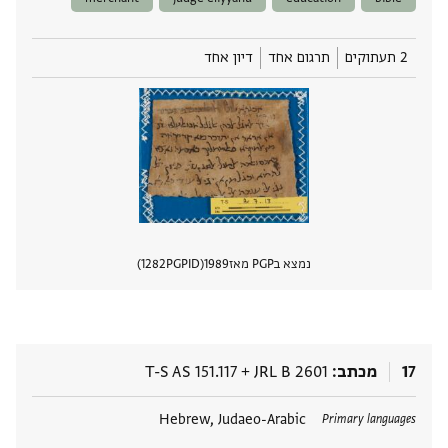
2 תעתוקים
תרגום אחד
דיון אחד
נמצא בPGP מאז
1989
PGPID
1282
הצגת 
17
מכתב
JRL B 2601
+
T-S AS 151.117
תגים
Hebrew, Judaeo-Arabic
Primary languages