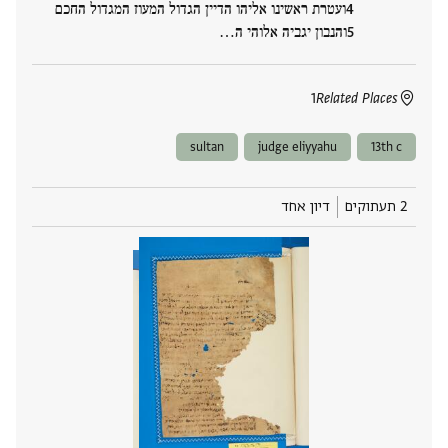
ועטרת ראשינו אליהו הדיין הגדול המעוז המגדול החכם
והנבון יגביה אלוהי ה‮…
1
Related Places
sultan
judge eliyyahu
13th c
2 תעתוקים
דיון אחד