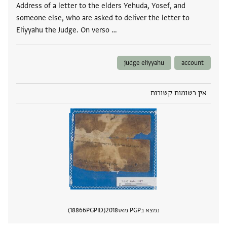
Address of a letter to the elders Yehuda, Yosef, and
someone else, who are asked to deliver the letter to
Eliyyahu the Judge. On verso …
judge eliyyahu
account
אין רשומות קשורות
נמצא בPGP מאז
2018
PGPID
18866
הצגת 