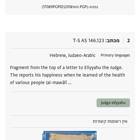
נמצא בPGP מאז
2018
PGPID
17089
הצגת 
2
מכתב
T-S AS 146.123
תגים
Hebrew, Judaeo-Arabic
Primary languages
Fragment from the top of a letter to Eliyyahu the Judge.
The reports his happiness when he learned of the health
of various people (al-mawālī …
judge eliyyahu
אין רשומות קשורות