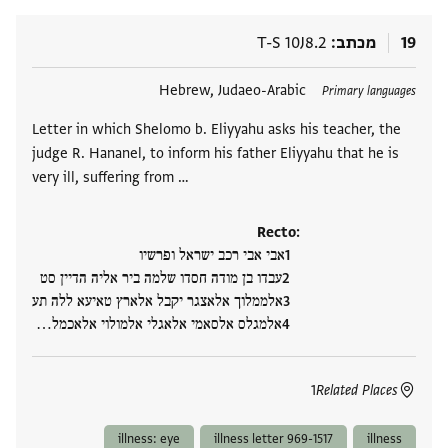
19
מכתב
T-S 10J8.2
תגים
Hebrew, Judaeo-Arabic
Primary languages
Letter in which Shelomo b. Eliyyahu asks his teacher, the
judge R. Hananel, to inform his father Eliyyahu that he is
very ill, suffering from …
Recto:
אבי אבי רכב ישראל ופרשיו
עבדו בן מודה חסדו שלמה ביר אליה הדיין סט
אלממלוך אלאצגר יקבל אלארץ טאיעא ללה תע
אלמגלס אלסאמי אלאגלי אלמולוי אלאכמל‮…
1
Related Places
illness: eye
illness letter 969-1517
illness