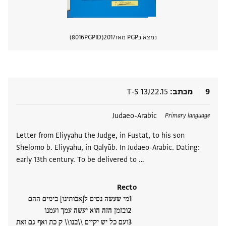
נמצא בPGP מאז
2017
PGPID
8016
הצגת 
9
מכתב
T-S 13J22.15
תגים
Judaeo-Arabic
Primary language
Letter from Eliyyahu the Judge, in Fustat, to his son
Shelomo b. Eliyyahu, in Qalyūb. In Judaeo-Arabic. Dating:
early 13th century. To be delivered to …
Recto
מי שעשה נסים ל[אבותינו] בימים ההם
ובזמן הזה הוא יעשה עמך ועמנו
ועם כל יש יקיים \\בנו\\ ק כת ואף גם זאת