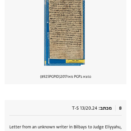
נמצא בPGP מאז
2017
PGPID
8925
הצגת 
8
מכתב
T-S 13J20.24
תגים
Letter from an unknown writer in Bilbays to Judge Eliyyahu,