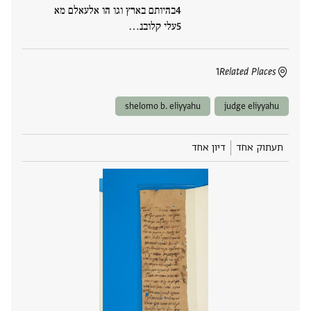
בהיותם בארץ וגו הו אלעאלם מא
עלי קלובנ‮…
1
Related Places
shelomo b. eliyyahu
judge eliyyahu
תעתוק אחד
דיון אחד