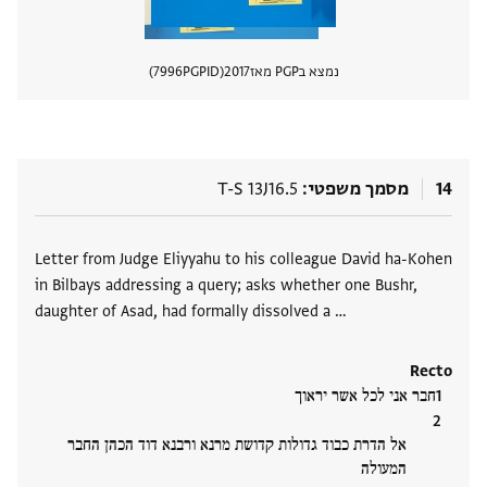
נמצא בPGP מאז
2017
PGPID
7996
הצגת 
14
מסמך משפטי
T-S 13J16.5
תגים
Letter from Judge Eliyyahu to his colleague David ha-Kohen
in Bilbays addressing a query; asks whether one Bushr,
daughter of Asad, had formally dissolved a …
Recto
חבר אני לכל אשר יראוך
אל הדרת כבוד גדולות קדושת מרנא ורבנא דוד הכהן החבר
המעולה