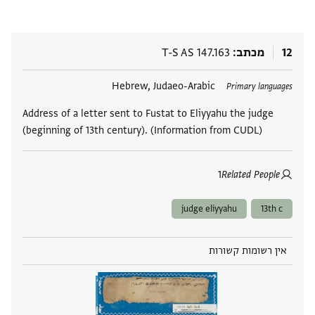
12
מכתב
T-S AS 147.163
תגים
Hebrew, Judaeo-Arabic
Primary languages
Address of a letter sent to Fustat to Eliyyahu the judge
(beginning of 13th century). (Information from CUDL)
1
Related People
judge eliyyahu
13th c
אין רשומות קשורות