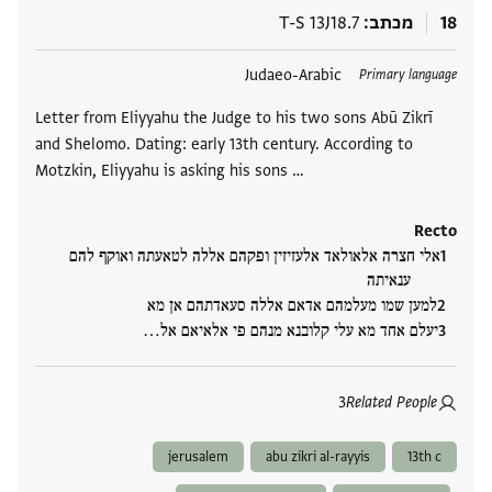
18
מכתב
T-S 13J18.7
תגים
Judaeo-Arabic
Primary language
Letter from Eliyyahu the Judge to his two sons Abū Zikrī
and Shelomo. Dating: early 13th century. According to
Motzkin, Eliyyahu is asking his sons …
Recto
אלי חצרה אלאולאד אלעזיזין ופקהם אללה לטאעתה ואוקף להם
ענאיתה
למען שמו מעלמהם אדאם אללה סעאדתהם אן מא
יעלם אחד מא עלי קלובנא מנהם פי אלאיאם אל‮…
3
Related People
jerusalem
abu zikri al-rayyis
13th c