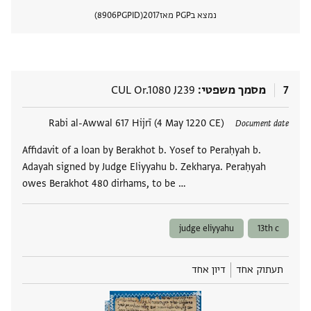
נמצא בPGP מאז
2017
PGPID
8906
הצגת 
7
מסמך משפטי
CUL Or.1080 J239
תגים
Rabi al-Awwal 617 Hijrī (4 May 1220 CE)
Document date
Affidavit of a loan by Berakhot b. Yosef to Peraḥyah b.
Adayah signed by Judge Eliyyahu b. Zekharya. Peraḥyah
owes Berakhot 480 dirhams, to be …
judge eliyyahu
13th c
תעתוק אחד
דיון אחד