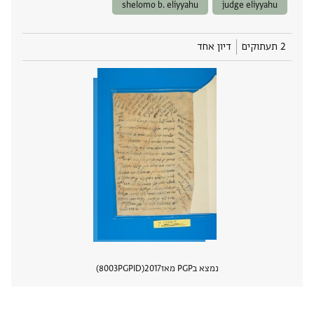
shelomo b. eliyyahu
judge eliyyahu
2 תעתוקים
דיון אחד
נמצא בPGP מאז
2017
PGPID
8003
הצגת 