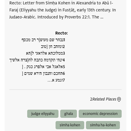
Recto: Letter from Simḥa Kohen in Alexandria to Abū l-
Faraj (Eliyyahu the Judge) in Fusṭāṭ, early 13th century. In
Judaeo-Arabic. Introduced by Proverbs 22:1. The …
Recto:
נבחר שם מעוש[ר רב מכסף
ומזהב חן [טוב
ממלוכהא אלדאעי ל[הא
ינהי תקדמה כתבה לח[צרה אלשיך
אלאגל אבי אלפרג כגק . [
החכם והנבון הירא שמים [
וגמע א‮…
2
Related Places
judge eliyyahu
ghala
economic depression
simha kohen
simha ha-kohen