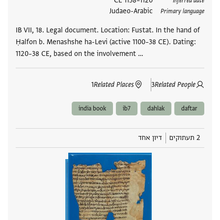
תגים
1120–1138 CE
Inferred date
Judaeo-Arabic
Primary language
IB VII, 18. Legal document. Location: Fustat. In the hand of
Ḥalfon b. Menashshe ha-Levi (active 1100–38 CE). Dating:
1120–38 CE, based on the involvement …
1
Related Places
3
Related People
india book
ib7
dahlak
daftar
2 תעתוקים
דיון אחד