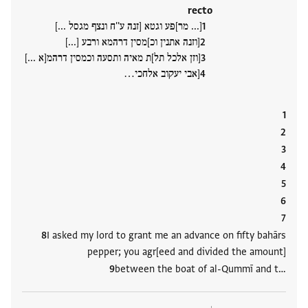
recto
[... מר]פע וגטא [זנה ע''ח ונצף מגסל ...]
[וזנה אתנין וכ]מסין דרהמא ורבע [...]
[וזן אלכל תל]ת מאיה ותסעה וכמסין דרהמ[א ...]
[אבי יעקוב אלחכי‮…
I asked my lord to grant me an advance on fifty bahārs
pepper; you agr[eed and divided the amount]
between the boat of al-Qummī and t‮…