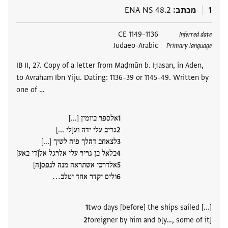
1
מכתב
ENA NS 48.2
תגים
1136–1149 CE
Inferred date
Judaeo-Arabic
Primary language
IB II, 27. Copy of a letter from Maḍmūn b. Ḥasan, in Aden,
to Avraham Ibn Yiju. Dating: 1136–39 or 1145–49. Written by
one of …
אלספר ביומין [...]
גריב עלי ידה וע[לי ...]
לצאחב דהלך פיה לשיך [...]
בלאל בן גריר עלי אלרגל אל[די באע]
אלדרכי אשתראה מנה לנפס[ה]
וליס יקדר אחד יטלב‮…
two days [before] the ships sailed [...]
foreigner by him and b[y…, some of it]