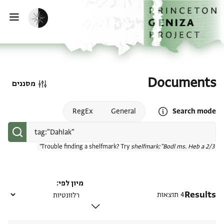
דף הבית
דילוג לתוכן
הפעלת מצב כהה
פתי
Documents
מסננים
Open search mode help
RegEx
General
Search mode
Trouble finding a shelfmark? Try
shelfmark:"Bodl ms. Heb a 2/3"
מיון לפי
Results
4 תוצאות