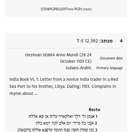
נמצא בPGP מאז
2017
PGPID
5358
הצגת 
4
מכתב
T-S 12.392
תגים
24 Ḥeshvan (4)864 Anno Mundi (28
Document date
October 1103 CE)
Judaeo-Arabic
Primary language
India Book VI, 1: Letter from a novice India trader in a Red
Sea Port to his brother, Libya. Dating: 1103. Complains in
rhyme about …
Recto
אנה] ולי דלך ואלקאדר עליה אן שא אללה
א]כי בל סיידי יום אלב לכד יומא כלון
[מן שהר] חשון סנה תתסד ערפנא אללה בר[כאת]