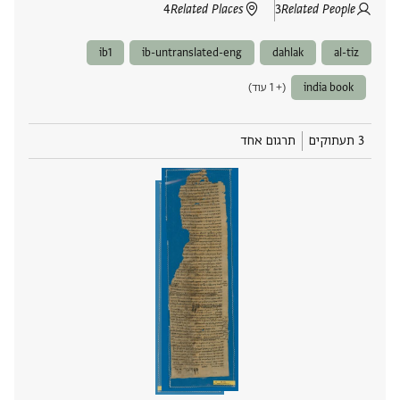
4
Related Places
3
Related People
ib1
ib-untranslated-eng
dahlak
al-tiz
india book
(+ 1 עוד)
3 תעתוקים
תרגום אחד