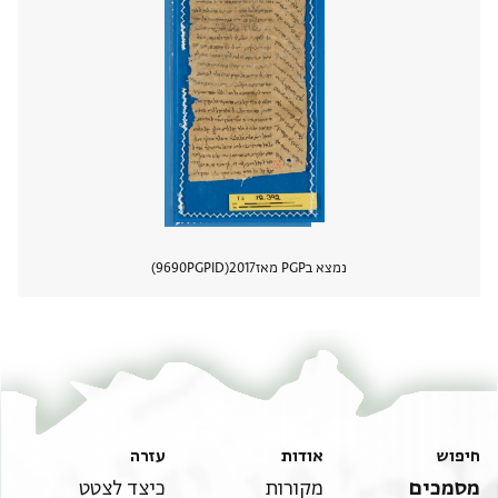
נמצא בPGP מאז
2017
PGPID
9690
הצגת 
חיפוש
אודות
עזרה
מסמכים
מקורות
כיצד לצטט