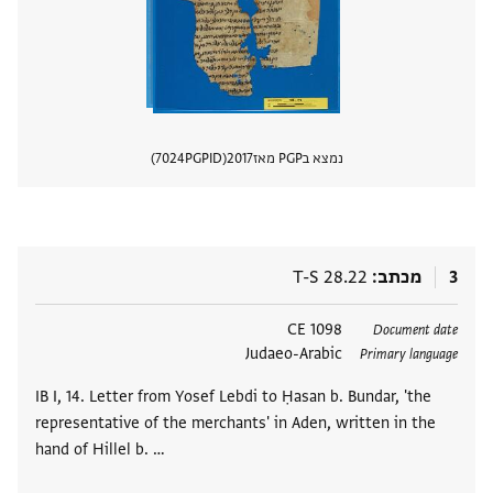
נמצא בPGP מאז
2017
PGPID
7024
הצגת 
3
מכתב
T-S 28.22
תגים
1098 CE
Document date
Judaeo-Arabic
Primary language
IB I, 14. Letter from Yosef Lebdi to Ḥasan b. Bundar, 'the
representative of the merchants' in Aden, written in the
hand of Hillel b. …