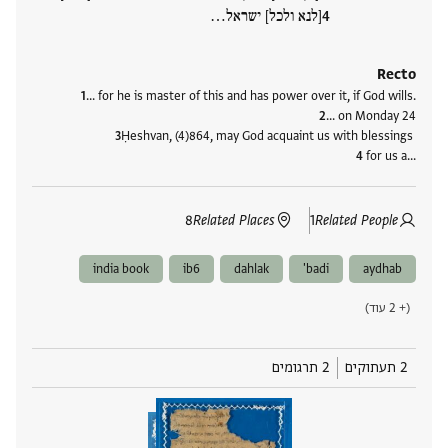
[לנא ולכל] ישראל‮…
Recto
… for he is master of this and has power over it, if God wills.
… on Monday 24
Ḥeshvan, (4)864, may God acquaint us with blessings
for us a‮…
8
Related Places
1
Related People
india book
ib6
dahlak
badi'
aydhab
(+ 2 עוד)
2 תעתוקים
2 תרגומים