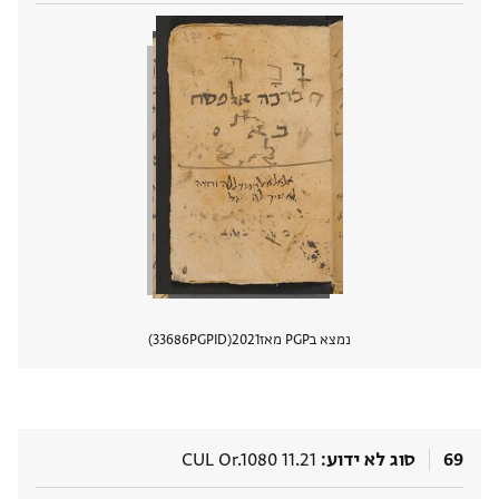
נמצא בPGP מאז
2021
PGPID
33686
הצגת 
69
סוג לא ידוע
CUL Or.1080 11.21