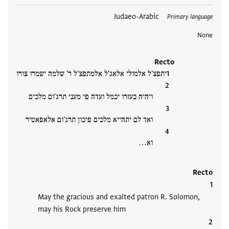
תגים
Judaeo-Arabic
Primary language
None
Recto
יתפצ'ל אלמולי אלאג'ל אלמתפצ'ל ר' שלמה ישמרו צורו
ויהיה בעזרו יכמל ועדה פי מעני תרג'ום מלכים
ואד לם יתהייא מלכים פיכון תרג'ום אלאפאטיר
וא‮…
Recto
May the gracious and exalted patron R. Solomon,
may his Rock preserve him