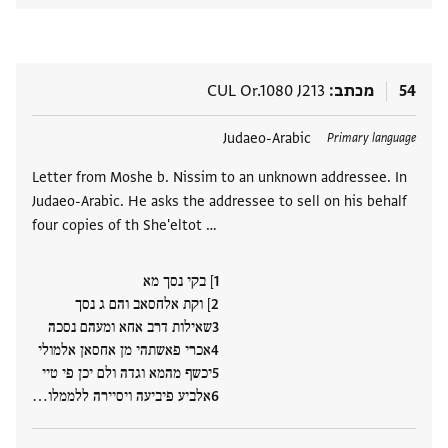
54
מכתב
CUL Or.1080 J213
תגים
Judaeo-Arabic
Primary language
Letter from Moshe b. Nissim to an unknown addressee. In
Judaeo-Arabic. He asks the addressee to sell on his behalf
four copies of th She'eltot …
] בקי נסך מא
] וקת אלחסאב והם ג נסך
שאילות דרב אחא ומעהם נסכה
אכרי פאשתהי מן אחסאן אלמולי
יכשף מהמא וגדה ולם יכן פי טיי
אלביע פיביעה ויסיירה ללממלו‮…