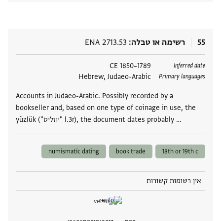
55
רשימה או טבלה
ENA 2713.53
תגים
1789–1850 CE
Inferred date
Hebrew, Judaeo-Arabic
Primary languages
Accounts in Judaeo-Arabic. Possibly recorded by a
bookseller and, based on one type of coinage in use, the
yüzlük ("יוזליס" l.3r), the document dates probably …
numismatic dating
book trade
18th or 19th c
אין רשומות קשורות