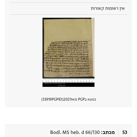
אין רשומות קשורות
נמצא בPGP מאז
2021
PGPID
33919
הצגת 
53
מכתב
Bodl. MS heb. d 66/130