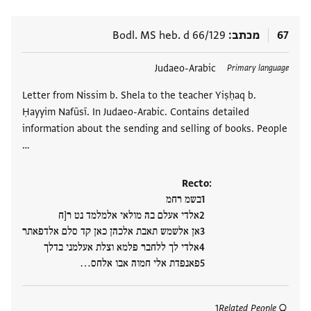
67
מכתב
Bodl. MS heb. d 66/129
תגים
Judaeo-Arabic
Primary language
Letter from Nissim b. Shela to the teacher Yiṣḥaq b.
Ḥayyim Nafūsī. In Judaeo-Arabic. Contains detailed
information about the sending and selling of books. People
…
Recto:
בשמ רחמ
אלדי אעלם בה מולאי אלמלמד נט ר[ח
אן אלשמש תאבת אלכהן כאן קד סלם אלדפאתר
אלדי לך ללחבר פלמא וצלת אעלמני בדלך
פאנפדת אלי חמוה אבו אלחס‮…
1
Related People