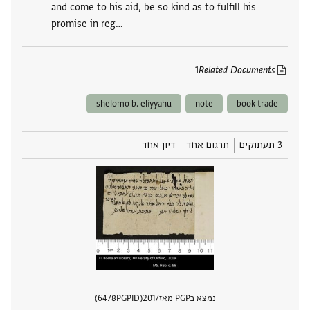
and come to his aid, be so kind as to fulfill his
promise in reg‮…
1
Related Documents
shelomo b. eliyyahu
note
book trade
3 תעתוקים
תרגום אחד
דיון אחד
נמצא בPGP מאז
2017
PGPID
6478
הצגת 