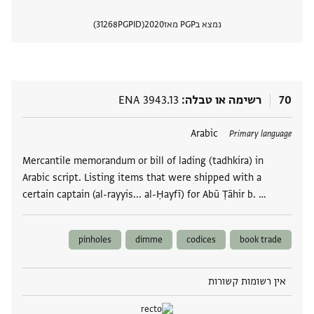
נמצא בPGP מאז
2020
PGPID
31268
הצגת 
70
רשימה או טבלה
ENA 3943.13
תגים
Arabic
Primary language
Mercantile memorandum or bill of lading (tadhkira) in
Arabic script. Listing items that were shipped with a
certain captain (al-rayyis... al-Ḥayfī) for Abū Ṭāhir b. …
pinholes
dimme
codices
book trade
אין רשומות קשורות