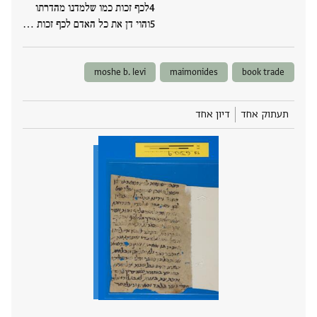
לכף זכות כמו שלמדנו מהדרתו
והוי דן את כל האדם לכף זכות ‮…
moshe b. levi
maimonides
book trade
תעתוק אחד
דיון אחד