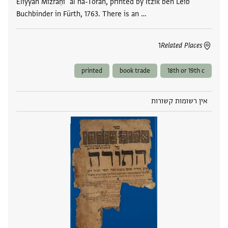
Eliyyah Mizraḥi ʿal ha-Torah, printed by Itzik ben Leib
Buchbinder in Fürth, 1763. There is an …
1
Related Places
printed
book trade
18th or 19th c
אין רשומות קשורות