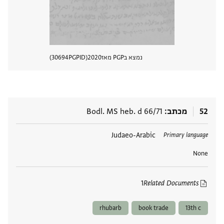
נמצא בPGP מאז
2020
PGPID
30694
הצגת 
52
מכתב
Bodl. MS heb. d 66/71
תגים
Judaeo-Arabic
Primary language
None
1
Related Documents
rhubarb
book trade
13th c