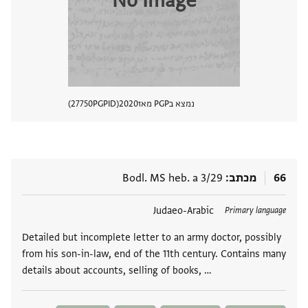
No Image
נמצא בPGP מאז
2020
PGPID
27750
הצגת 
66
מכתב
Bodl. MS heb. a 3/29
תגים
Judaeo-Arabic
Primary language
Detailed but incomplete letter to an army doctor, possibly
from his son-in-law, end of the 11th century. Contains many
details about accounts, selling of books, …