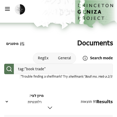
דף הבית
דילוג לתוכן
הפעלת מצב כהה
פתי
Documents
מסננים
Open search mode help
RegEx
General
Search mode
Trouble finding a shelfmark? Try
shelfmark:"Bodl ms. Heb a 2/3"
מיון לפי
Results
91 תוצאות