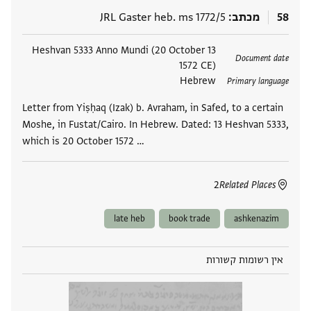
58
מכתב
JRL Gaster heb. ms 1772/5
תגים
13 Heshvan 5333 Anno Mundi (20 October
Document date
1572 CE)
Hebrew
Primary language
Letter from Yiṣḥaq (Izak) b. Avraham, in Safed, to a certain
Moshe, in Fustat/Cairo. In Hebrew. Dated: 13 Heshvan 5333,
which is 20 October 1572 …
2
Related Places
late heb
book trade
ashkenazim
אין רשומות קשורות