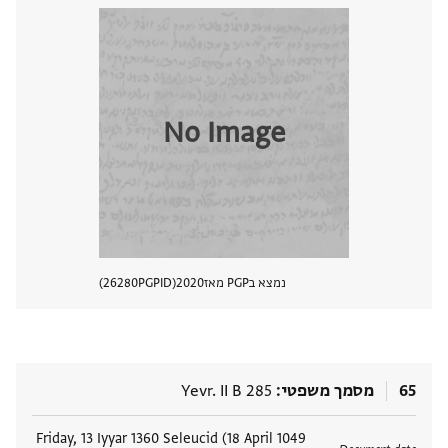
No Image
נמצא בPGP מאז
2020
PGPID
26280
הצגת 
65
מסמך משפטי
Yevr. II B 285
תגים
Friday, 13 Iyyar 1360 Seleucid (18 April 1049