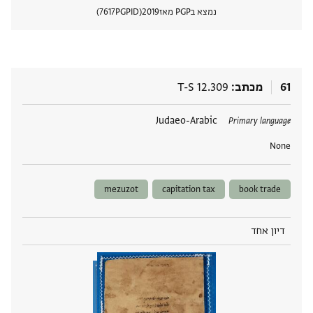
נמצא בPGP מאז
2019
PGPID
7617
הצגת 
61
מכתב
T-S 12.309
תגים
Judaeo-Arabic
Primary language
None
mezuzot
capitation tax
book trade
דיון אחד