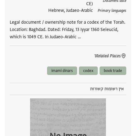
Document date
CE)
Hebrew, Judaeo-Arabic
Primary languages
Legal document / ownership note for a codex of the Torah.
Location: Baghdad. Dated: Friday, 13 Iyyar 1360 Seleucid,
which is 1049 CE. In Judaeo-Arabic …
1
Related Places
imami dinars
codex
book trade
אין רשומות קשורות