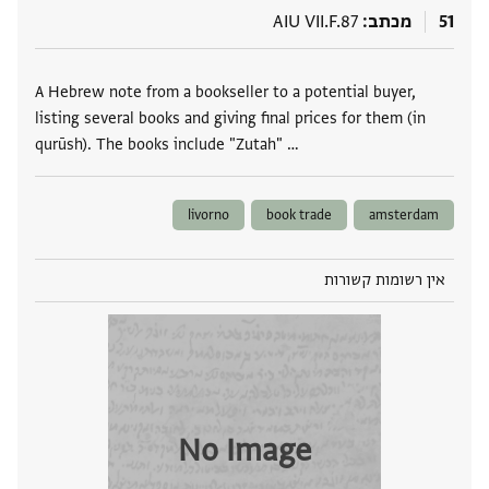
51
מכתב
AIU VII.F.87
תגים
A Hebrew note from a bookseller to a potential buyer,
listing several books and giving final prices for them (in
qurūsh). The books include "Zutah" …
livorno
book trade
amsterdam
אין רשומות קשורות
No Image