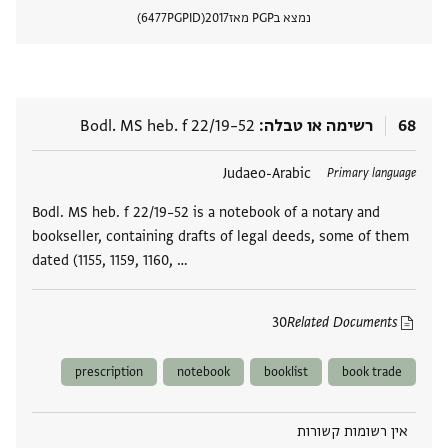
נמצא בPGP מאז
2017
PGPID
6477
הצגת 
68
רשימה או טבלה
Bodl. MS heb. f 22/19–52
תגים
Judaeo-Arabic
Primary language
Bodl. MS heb. f 22/19–52 is a notebook of a notary and
bookseller, containing drafts of legal deeds, some of them
dated (1155, 1159, 1160, …
30
Related Documents
prescription
notebook
booklist
book trade
אין רשומות קשורות