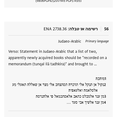
נמצא בPGP מאז
2017
PGPID
9806
הצגת 
56
רשימה או טבלה
ENA 2738.36
תגים
Judaeo-Arabic
Primary language
Verso: Statement in Judaeo-Arabic that a list of two,
apparently newly acquired books should be "recorded on a
memorandum (tunqal ilā tadhkira)" and brought to …
מוהבה
נקול אן תנקל אלי תדכרה תסתצחב אלי מצר אן שאללה תאעלי מע
אלסלאמה ואלעאפיה
מן ענד אלמבלט כתאב אלאסתכמאל פי אלהנדסה
מן ענד אלשיך אבי סעד ‮…