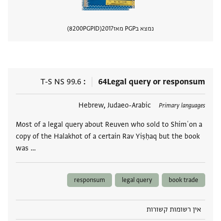
נמצא בPGP מאז
2017
PGPID
8200
הצגת 
T-S NS 99.6
64
Legal query or responsum
תגים
Hebrew, Judaeo-Arabic
Primary languages
Most of a legal query about Reuven who sold to Shimʿon a
copy of the Halakhot of a certain Rav Yiṣḥaq but the book
was …
responsum
legal query
book trade
אין רשומות קשורות