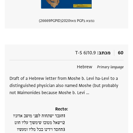
נמצא בPGP מאז
2020
PGPID
26669
הצגת 
60
מכתב
T-S 6J10.9
תגים
Hebrew
Primary language
Draft of a Hebrew letter from Moshe b. Levi ha-Levi to a
distinguished physician also named Moshe (but probably
not Maimonides because Moshe b. Levi …
Recto:
העבד ישתחוה לפני מושב אדוניו
וישאל מטובו שימשוך עליו חוט
החסד וידינו בכל מליו ומעשיו