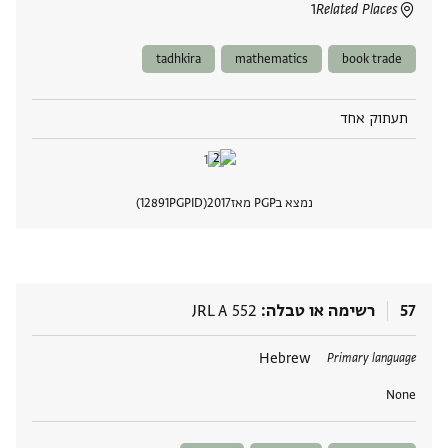
1
Related Places
tadhkira
mathematics
book trade
תעתוק אחד
נמצא בPGP מאז
2017
PGPID
12891
הצגת 
57
רשימה או טבלה
JRL A 552
תגים
Hebrew
Primary language
None