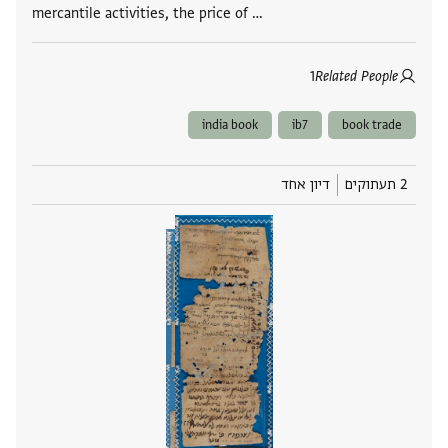
mercantile activities, the price of …
1
Related People
india book
ib7
book trade
2 תעתוקים
דיון אחד