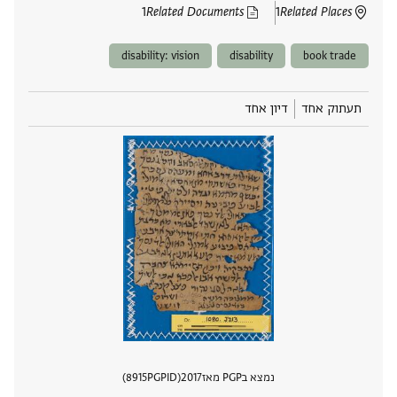
1
Related Documents
1
Related Places
disability: vision
disability
book trade
תעתוק אחד
דיון אחד
נמצא בPGP מאז
2017
PGPID
8915
הצגת 