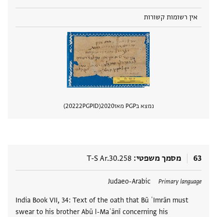
אין רשומות קשורות
נמצא בPGP מאז
2020
PGPID
20222
הצגת 
63
מסמך משפטי
T-S Ar.30.258
תגים
Judaeo-Arabic
Primary language
India Book VII, 34: Text of the oath that Bū ʿImrān must
swear to his brother Abū l-Maʿānī concerning his