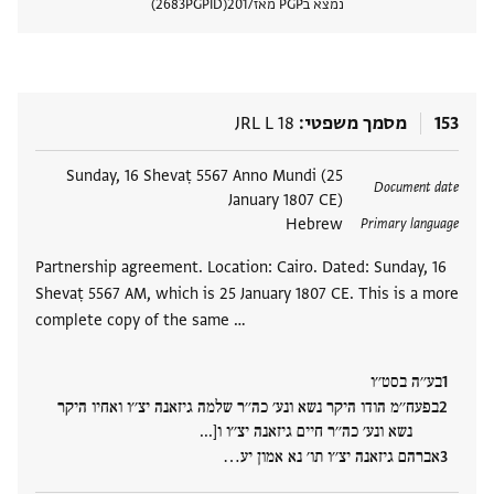
נמצא בPGP מאז
2017
PGPID
2683
הצגת 
153
מסמך משפטי
JRL L 18
תגים
Sunday, 16 Shevaṭ 5567 Anno Mundi (25
Document date
January 1807 CE)
Hebrew
Primary language
Partnership agreement. Location: Cairo. Dated: Sunday, 16
Shevaṭ 5567 AM, which is 25 January 1807 CE. This is a more
complete copy of the same …
בע׳׳ה בסט׳׳ו
בפעח׳׳מ הודו היקר נשא ונע׳ כה׳׳ר שלמה גיזאנה יצ׳׳ו ואחיו היקר
נשא ונע׳ כה׳׳ר חיים גיזאנה יצ׳׳ו ו[...
אברהם גיזאנה יצ׳׳ו תו׳ נא אמון יע‮…