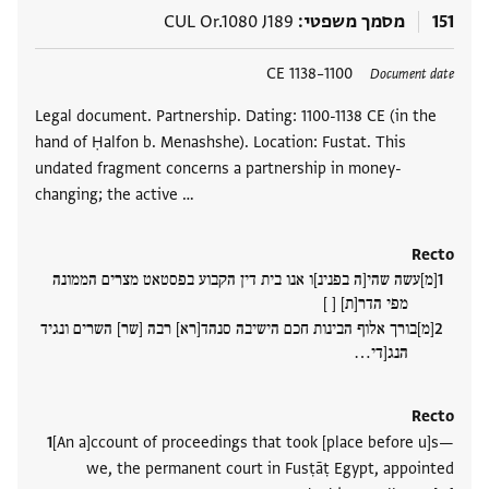
151
מסמך משפטי
CUL Or.1080 J189
תגים
1100–1138 CE
Document date
Legal document. Partnership. Dating: 1100-1138 CE (in the
hand of Ḥalfon b. Menashshe). Location: Fustat. This
undated fragment concerns a partnership in money-
changing; the active …
Recto
[מ]עשה שהי[ה בפנינ]ו אנו בית דין הקבוע בפסטאט מצרים הממונה
מפי הדר[ת] [ ]
[מ]בורך אלוף הבינות חכם הישיבה סנהד[רא] רבה [שר] השרים ונגיד
הנג[די‮…
Recto
[An a]ccount of proceedings that took [place before u]s—
we, the permanent court in Fusṭāṭ Egypt, appointed