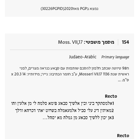
נמצא בPGP מאז
2020
PGPID
30226
הצגת 
154
מסמך משפטי
Moss. VII,17
תגים
Judaeo-Arabic
Primary language
ח98 טיוטה שכתב חלפון להסכם שותפות עם סִבַּאע כנראה מצרים, לפני
ראשית שנת 1136 Mosseri VII.17, ע"ב חומר הכתיבה: נייר; מידותיו: 14 x 20.3
ס"מ. …
Recto
אלמסתקר ביני ובין אלשיך סבאע פימא סלמה לי מן אלעין והו
מאיתין דינ עלי סביל אלמעאמלה בשרוט יאתי דכרהא ודלך
אן יכון ללשיך סבאע מן גמלה מא יסהל‮…
Recto