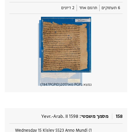
6 תעתוקים
תרגום אחד
2 דיונים
נמצא בPGP מאז
2017
PGPID
7847
הצגת 
158
מסמך משפטי
Yevr.-Arab. II 1598
תגים
Wednesday 15 Kislev 5523 Anno Mundi (1