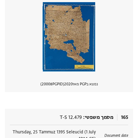
נמצא בPGP מאז
2020
PGPID
20008
הצגת 
165
מסמך משפטי
T-S 12.479
תגים
Thursday, 25 Tammuz 1395 Seleucid (1 July
Document date