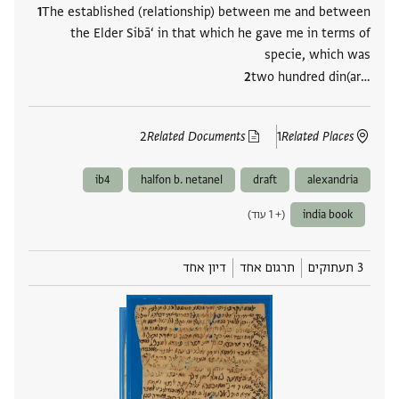
The established (relationship) between me and between
the Elder Sibā‘ in that which he gave me in terms of
specie, which was
two hundred din(ar‮…
2
Related Documents
1
Related Places
ib4
halfon b. netanel
draft
alexandria
india book
(+ 1 עוד)
3 תעתוקים
תרגום אחד
דיון אחד