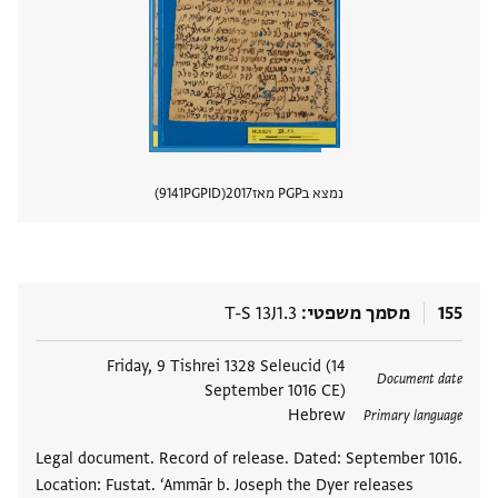
נמצא בPGP מאז
2017
PGPID
9141
הצגת 
155
מסמך משפטי
T-S 13J1.3
תגים
Friday, 9 Tishrei 1328 Seleucid (14
Document date
September 1016 CE)
Hebrew
Primary language
Legal document. Record of release. Dated: September 1016.
Location: Fustat. ‘Ammār b. Joseph the Dyer releases