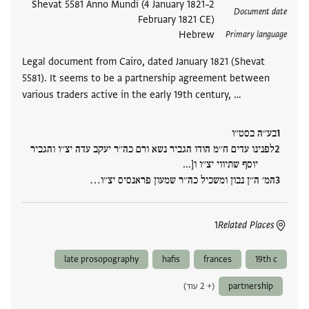
תגים
Shevat 5581 Anno Mundi (4 January 1821–2
Document date
February 1821 CE)
Hebrew
Primary language
Legal document from Cairo, dated January 1821 (Shevat
5581). It seems to be a partnership agreement between
various traders active in the early 19th century, …
בע׳׳ה בסט׳׳ו
לפנינו עדים ח׳׳מ הודו הגביר נשא ורם כה׳׳ר יעקב עדה יצ׳׳ו והגביר
יוסף שתיווי יצ׳׳ו ו[...
המ׳ ה׳׳ן נבון ומשכיל כה׳׳ר שמעון פראנסיס יצ׳׳ו‮…
1
Related Places
late prosopography
hafis
frances
19th c
partnership
(+ 2 עוד)