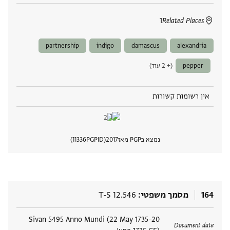
1
Related Places
partnership
indigo
damascus
alexandria
pepper
(+ 2 עוד)
אין רשומות קשורות
נמצא בPGP מאז
2017
PGPID
11336
הצגת 
164
מסמך משפטי
T-S 12.546
תגים
Sivan 5495 Anno Mundi (22 May 1735–20
Document date