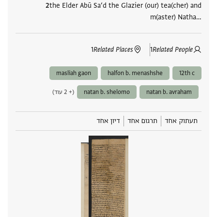
the Elder Abū Sa‘d the Glazier (our) tea(cher) and
m(aster) Natha‮…
1
Related Places
1
Related People
masliah gaon
halfon b. menashshe
12th c
natan b. avraham
natan b. shelomo
(+ 2 עוד)
תעתוק אחד
תרגום אחד
דיון אחד