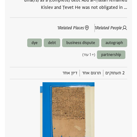
dina(rs) as a (complete) debt Abū al-Ḥasan remained
Kislev and Ṭevet He was not obligated in ‮…
1
Related Places
1
Related People
dye
debt
business dispute
autograph
partnership
(+ 1 עוד)
2 תעתוקים
תרגום אחד
דיון אחד