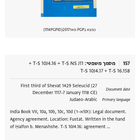
נמצא בPGP מאז
2017
PGPID
1114
הצגת 
157
מסמך משפטי
T-S NS J11
+
T-S 10J4.16
+
T-S 10J4.17
+
T-S 16.158
תגים
First third of Shevat 1429 Seleucid (27
Document date
December 1117–7 January 1118 CE)
Judaeo-Arabic
Primary language
India Book VII, 10a, 10b, 10c, 10d (ז10א–ד): Legal document.
Agency agreement. Location: Fustat. Written in the hand
of Ḥalfon b. Menashshe. T-S 10J4.16: agreement …