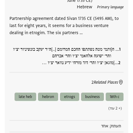
June 1735 CE)
Hebrew
Primary language
Partnership agreement dated Sivan 1735 CE (5495 AM), to
last for eight years, it seems for a business venture
dealing in etrogim. The six partners …
... ח]ותמי מטה נשתתפו החכם המרומם [..]ה׳׳ר יעקב בונשיניור יצ׳׳ו
והר׳ ישועה אלחאמי יצ׳׳ו והר׳ אברהם
...]מוגאן יצ׳׳ו והר׳ דוד מזרחי ידיע נוואר יצ׳׳ו ‮…
2
Related Places
late heb
hebron
etrogs
business
18th c
(+ 2 עוד)
תעתוק אחד