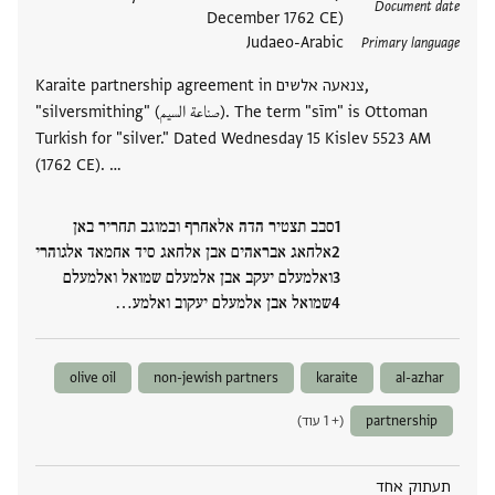
Document date
December 1762 CE)
Judaeo-Arabic
Primary language
Karaite partnership agreement in צנאעה אלשים,
"silversmithing" (صناعة السيم). The term "sīm" is Ottoman
Turkish for "silver." Dated Wednesday 15 Kislev 5523 AM
(1762 CE). …
סבב תצטיר הדה אלאחרף ובמוגב תחריר באן
אלחאג אבראהים אבן אלחאג סיד אחמאד אלגוהרי
ואלמעלם יעקב אבן אלמעלם שמואל ואלמעלם
שמואל אבן אלמעלם יעקוב ואלמע‮…
olive oil
non-jewish partners
karaite
al-azhar
partnership
(+ 1 עוד)
תעתוק אחד