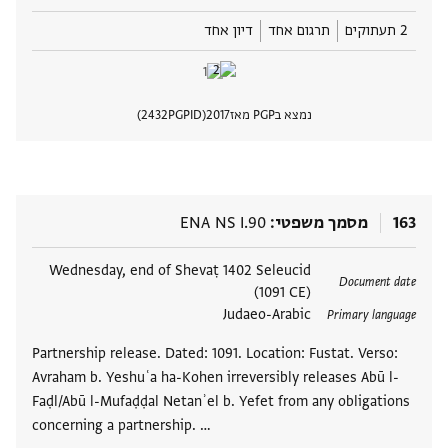
2 תעתוקים
תרגום אחד
דיון אחד
נמצא בPGP מאז
2017
PGPID
2432
הצגת 
163
מסמך משפטי
ENA NS I.90
תגים
Wednesday, end of Shevaṭ 1402 Seleucid
Document date
(1091 CE)
Judaeo-Arabic
Primary language
Partnership release. Dated: 1091. Location: Fustat. Verso:
Avraham b. Yeshuʿa ha-Kohen irreversibly releases Abū l-
Faḍl/Abū l-Mufaḍḍal Netanʾel b. Yefet from any obligations
concerning a partnership. …