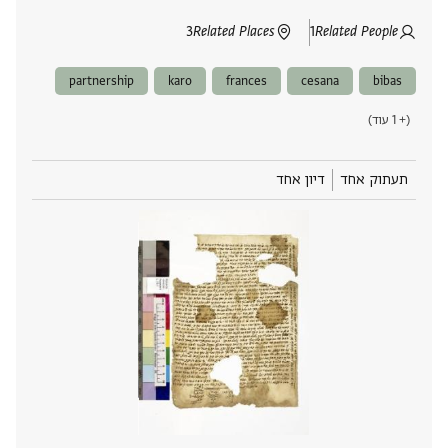
3
Related Places
1
Related People
partnership
karo
frances
cesana
bibas
(+ 1 עוד)
תעתוק אחד
דיון אחד