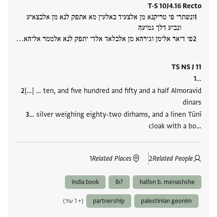
T-S 10J4.16 Recto
ונשתרי פי טריקנא מן אלצעיד באלעין מא אתפק לנא מן אלבצאיע
ונביע דלך גמיעה
פי דיאר אלימן וגירהא מן אלבלאד אלדי יתפק לנא אלממר אליהא‮…
TS NS J 11
…
[…] … ten, and five hundred and fifty and a half Almoravid
dinars
… silver weighing eighty-two dirhams, and a linen Tūnī
cloak with a bo‮…
1
Related Places
2
Related People
india book
ib7
halfon b. menashshe
palestinian geonim
partnership
(+ 1 עוד)