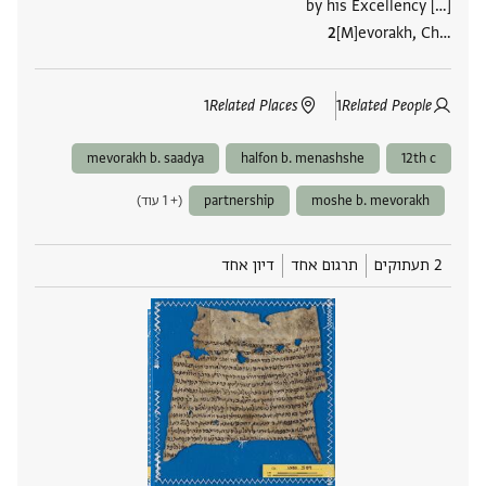
by his Excellency […]
[M]evorakh, Ch‮…
1
Related Places
1
Related People
mevorakh b. saadya
halfon b. menashshe
12th c
moshe b. mevorakh
partnership
(+ 1 עוד)
2 תעתוקים
תרגום אחד
דיון אחד