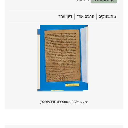
2 תעתוקים
תרגום אחד
דיון אחד
נמצא בPGP מאז
1990
PGPID
929
הצגת 