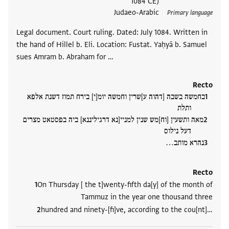
1084 CE)
Judaeo-Arabic
Primary language
Legal document. Court ruling. Dated: July 1084. Written in
the hand of Hillel b. Eli. Location: Fustat. Yaḥyā b. Samuel
sues Amram b. Abraham for …
Recto
בחמשה בשבה [דהוה ע]שרין וחמשה יומ[י] בירח תמוז דשנת אלפא
ותלת
מאה ותשעין [וח]מש שנין למניי[נא דרגיליננא] ביה בפסטאט מצרים
דעל נילוס
נהרא מותב‮…
Recto
On Thursday [ the t]wenty-fifth da[y] of the month of
Tammuz in the year one thousand three
hundred and ninety-[fi]ve, according to the cou[nt]‮…