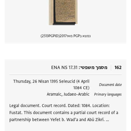
נמצא בPGP מאז
2017
PGPID
2513
הצגת 
162
מסמך משפטי
ENA NS 17.31
תגים
Thursday, 26 Nisan 1395 Seleucid (4 April
Document date
1084 CE)
Aramaic, Judaeo-Arabic
Primary languages
Legal document. Court record. Dated: 1084. Location:
Fustat. This document contains a partial court record of a
partnership between Yefet b. Wad‘a and Abū Zikrī. …