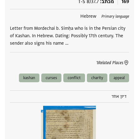
169
מכתב
T-S 8J37.7
תגים
Hebrew
Primary language
Letter from Mordechai b. Simḥa who is in the Persian city
of Kashan. In Hebrew. Dating: Possibly 17th century. The
sender also signs his name …
1
Related Places
kashan
curses
conflict
charity
appeal
דיון אחד