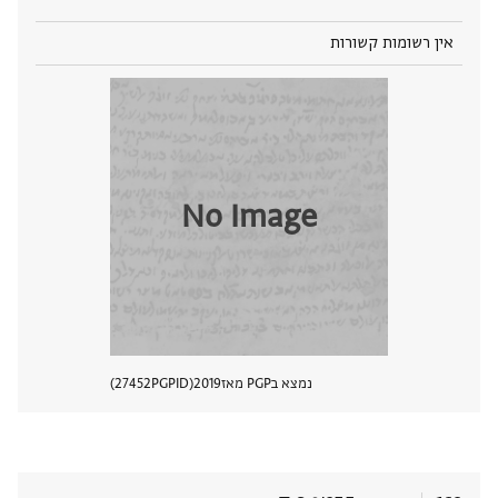
אין רשומות קשורות
No Image
נמצא בPGP מאז
2019
PGPID
27452
הצגת 