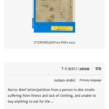
נמצא בPGP מאז
2017
PGPID
7721
הצגת 
170
מכתב
T-S 8J41.1
תגים
Judaeo-Arabic
Primary language
Recto: Brief letter/petition from a person in dire straits
suffering from illness and lack of clothing, and unable to
buy anything to eat for the …