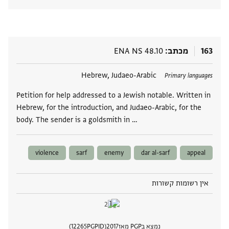
הצגת 
163
מכתב
ENA NS 48.10
תגים
Hebrew, Judaeo-Arabic
Primary languages
Petition for help addressed to a Jewish notable. Written in
Hebrew, for the introduction, and Judaeo-Arabic, for the
body. The sender is a goldsmith in …
violence
sarf
enemy
dar al-sarf
appeal
אין רשומות קשורות
נמצא בPGP מאז
2017
PGPID
12265