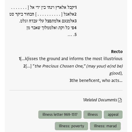
יקבל אלארץ וינהי בין ידי אל [ . . . . . . .
אלאגל [ . . . . . . . . . . ] הבחור ביקר סט
אלמנעם אלמתפצל עלי עבדה וגלט.
פי כל וקת ואלממלוך שאכר מן
. ‮…
Recto
[...k]isses the ground and informs the most illustrious
[...] “
the Precious Chosen One,” (may your) e(nd be)
g(ood)
,
the beneficent, who acts‮…
1
Related Documents
illness letter 969-1517
illness
appeal
illness: poverty
illness: marad