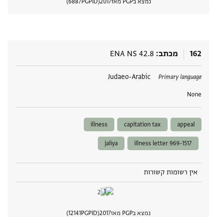
נמצא בPGP מאז
2017
PGPID
6887
הצגת 
162
מכתב
ENA NS 42.8
תגים
Judaeo-Arabic
Primary language
None
illness
capitation tax
appeal
jaliya
illness letter 969-1517
אין רשומות קשורות
נמצא בPGP מאז
2017
PGPID
12141