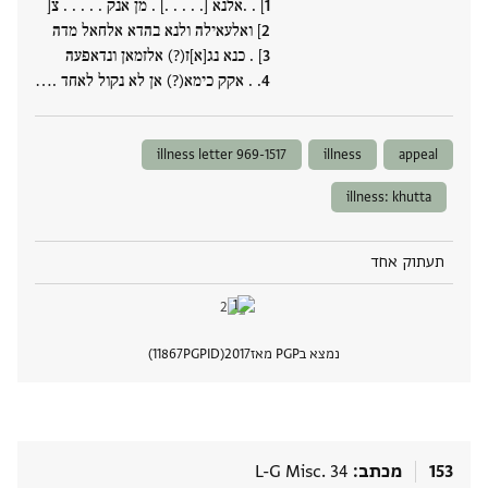
] . .אלנא [. . . . .] . מן אנק . . . . . צ[
] ואלעאילה ולנא בהדא אלחאל מדה
] . כנא נג[א]ז(?) אלזמאן ונדאפעה
. . אקק כימא(?) אן לא נקול לאחד .‮…
illness letter 969-1517
illness
appeal
illness: khutta
תעתוק אחד
נמצא בPGP מאז
2017
PGPID
11867
הצגת 
153
מכתב
L-G Misc. 34