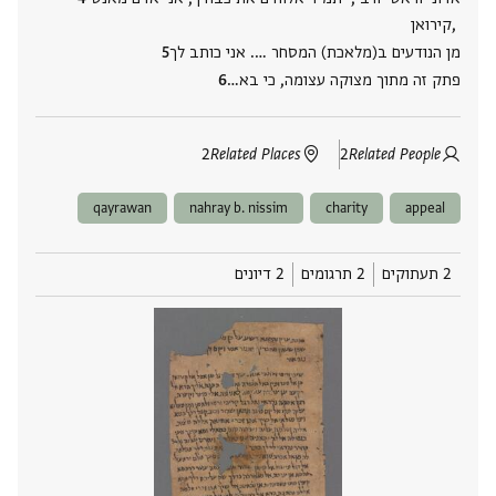
קירואן,
מן הנודעים ב(מלאכת) המסחר …. אני כותב לך
פתק זה מתוך מצוקה עצומה, כי בא‮…
2
Related Places
2
Related People
qayrawan
nahray b. nissim
charity
appeal
2 תעתוקים
2 תרגומים
2 דיונים