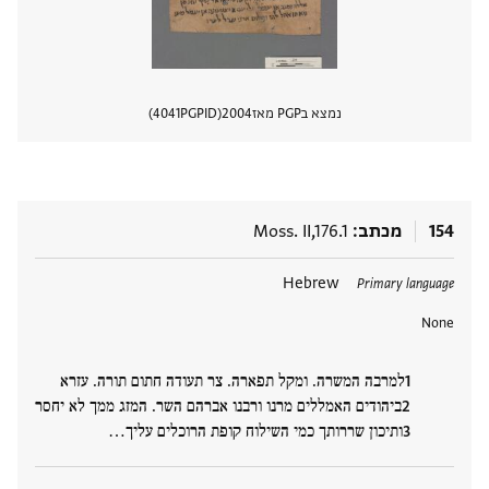
נמצא בPGP מאז
2004
PGPID
4041
הצגת 
154
מכתב
Moss. II,176.1
תגים
Hebrew
Primary language
None
למרבה המשרה. ומקל תפארה. צר תעודה חתום תורה. עזרא
ביהודים האמללים מרנו ורבנו אברהם השר. המזג ממך לא יחסר
ותיכון שררותך כמי השילוח קופת הרוכלים עליך‮…