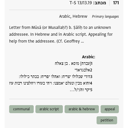
171
מכתב
T-S 13J13.19
תגים
Arabic, Hebrew
Primary languages
Letter from Mūsā (or Musallaḥ?) b. Ṣāliḥ to an unknown
addressee. In Hebrew and in Arabic script. Appealing for
help from the addressee. (Cf. Geoffrey …
Arabic:
[עבדה] מוסא . בן צאלח
אלבגדאדי
דודי שכלולו יצריח: ואהלו יפריח: בכתר כילולו:
והוא מבין ונעלם יאמצנו: ויהי בעזרו ויחלצינו רבות עוז
יקר וה/י/ל‮…
communal
arabic script
arabic & hebrew
appeal
petition