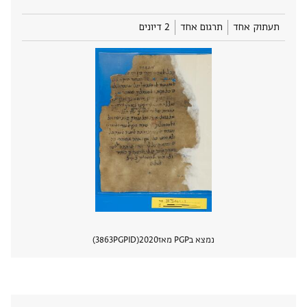
תעתוק אחד
תרגום אחד
2 דיונים
נמצא בPGP מאז
2020
PGPID
3863
הצגת 