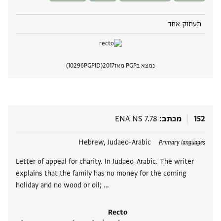
תעתוק אחד
נמצא בPGP מאז
2017
PGPID
10296
הצגת 
152
מכתב
ENA NS 7.78
תגים
Hebrew, Judaeo-Arabic
Primary languages
Letter of appeal for charity. In Judaeo-Arabic. The writer
explains that the family has no money for the coming
holiday and no wood or oil; …
Recto