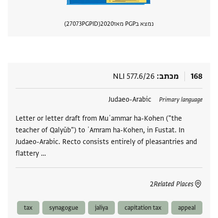
נמצא בPGP מאז
2020
PGPID
27073
הצגת 
168
מכתב
NLI 577.6/26
תגים
Judaeo-Arabic
Primary language
Letter or letter draft from Muʿammar ha-Kohen ("the
teacher of Qalyūb") to ʿAmram ha-Kohen, in Fustat. In
Judaeo-Arabic. Recto consists entirely of pleasantries and
flattery …
2
Related Places
tax
synagogue
jaliya
capitation tax
appeal