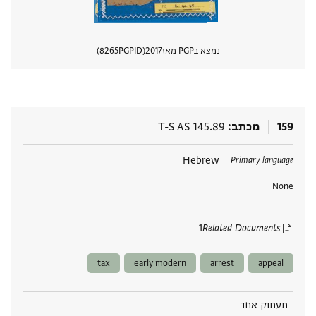
נמצא בPGP מאז
2017
PGPID
8265
הצגת 
159
מכתב
T-S AS 145.89
תגים
Hebrew
Primary language
None
1
Related Documents
tax
early modern
arrest
appeal
תעתוק אחד