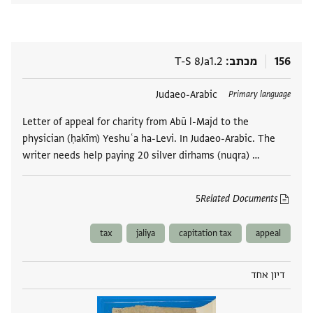
156
מכתב
T-S 8Ja1.2
תגים
Judaeo-Arabic
Primary language
Letter of appeal for charity from Abū l-Majd to the
physician (ḥakīm) Yeshuʿa ha-Levi. In Judaeo-Arabic. The
writer needs help paying 20 silver dirhams (nuqra) …
5
Related Documents
tax
jaliya
capitation tax
appeal
דיון אחד