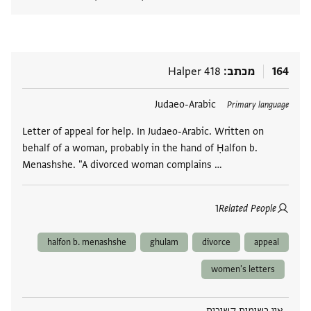
הצגת 
164
מכתב
Halper 418
תגים
Judaeo-Arabic
Primary language
Letter of appeal for help. In Judaeo-Arabic. Written on
behalf of a woman, probably in the hand of Ḥalfon b.
Menashshe. "A divorced woman complains …
1
Related People
halfon b. menashshe
ghulam
divorce
appeal
women's letters
אין רשומות קשורות