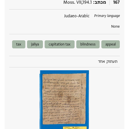
167
מכתב
Moss. VII,194.1
תגים
Judaeo-Arabic
Primary language
None
tax
jaliya
capitation tax
blindness
appeal
תעתוק אחד