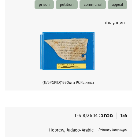
prison
petition
communal
appeal
תעתוק אחד
נמצא בPGP מאז
1990
PGPID
875
הצגת 
155
מכתב
T-S 8J26.14
תגים
Hebrew, Judaeo-Arabic
Primary languages