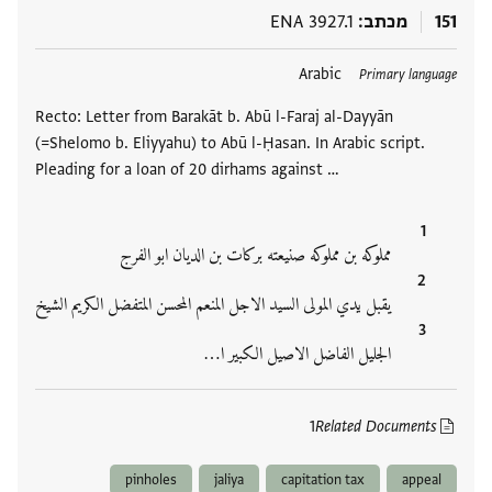
151
מכתב
ENA 3927.1
תגים
Arabic
Primary language
Recto: Letter from Barakāt b. Abū l-Faraj al-Dayyān
(=Shelomo b. Eliyyahu) to Abū l-Ḥasan. In Arabic script.
Pleading for a loan of 20 dirhams against …
مملوكه بن مملوكه صنيعته بركات بن الديان ابو الفرج
يقبل يدي المولى السيد الاجل المنعم المحسن المتفضل الكريم الشيخ
الجليل الفاضل الاصيل الكبير ا‮…
1
Related Documents
pinholes
jaliya
capitation tax
appeal