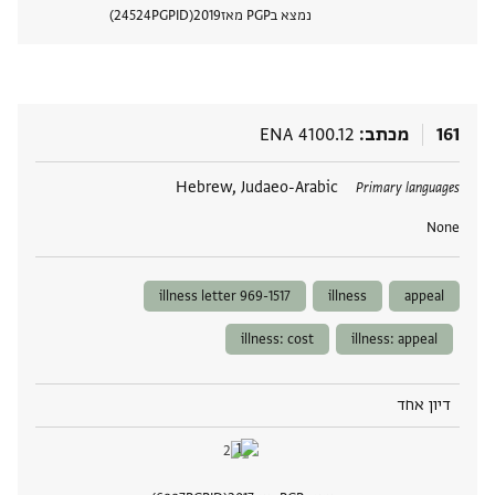
נמצא בPGP מאז
2019
PGPID
24524
הצגת 
161
מכתב
ENA 4100.12
תגים
Hebrew, Judaeo-Arabic
Primary languages
None
illness letter 969-1517
illness
appeal
illness: cost
illness: appeal
דיון אחד