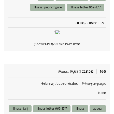
illness: public figure
illness letter 969-1517
אין רשומות קשורות
נמצא בPGP מאז
2021
PGPID
32297
הצגת 
166
מכתב
Moss. IV,68.1
תגים
Hebrew, Judaeo-Arabic
Primary languages
None
illness: falij
illness letter 969-1517
illness
appeal