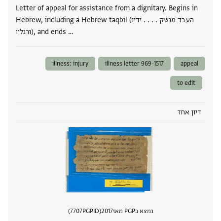
Letter of appeal for assistance from a dignitary. Begins in
Hebrew, including a Hebrew taqbīl (העבד מנשק . . . . ידיו
ורגליו), and ends …
illness: injury
illness letter 969-1517
appeal
to edit
דיון אחד
נמצא בPGP מאז
2017
PGPID
7707
הצגת 