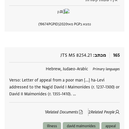
נמצא בPGP מאז
2020
PGPID
19674
הצגת 
165
מכתב
JTS MS 8254.21
תגים
Hebrew, Judaeo-Arabic
Primary languages
Verso: Letter of appeal from a poor man [...] ha-Levi
addressed to the Nagid David I Maimonides (r. 1237–1300) or
David II Maimonides (r. 1355–1410). …
1
Related Documents
2
Related People
illness
david maimonides
appeal