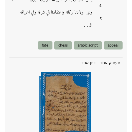
وعلى اولادنا بركاته واعتقادنا في شرفه وفي اعراقه
ال‮…
fate
chess
arabic script
appeal
תעתוק אחד
דיון אחד