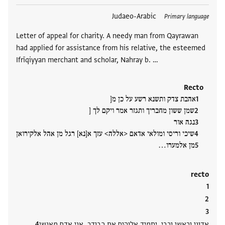
תגים
Judaeo-Arabic
Primary language
Letter of appeal for charity. A needy man from Qayrawan
had applied for assistance from his relative, the esteemed
Ifrīqiyyan merchant and scholar, Nahray b. …
Recto
אהבת צדק ותשנא רשע על כן מ[
שמן ששון מחבריך ותגזר אמר ויקם לך [
נגה אור
שיכי וריסי ומולאי אדאם <אללה> עזך א[נא] רגל מן אהל אלקירואן
מן אלמערו‮…
recto
אדוני וראשי ורבי, יתמיד אלוהים את כבודך, אני אדם מאנשי