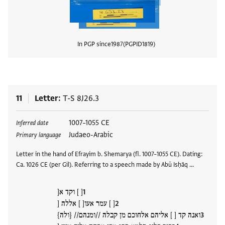
In PGP since
1987
PGPID
1819
View
11
Letter
T-S 8J26.3
Tags
1007–1055 CE
Inferred date
Judaeo-Arabic
Primary language
Letter in the hand of Efrayim b. Shemarya (fl. 1007–1055 CE). Dating:
Ca. 1026 CE (per Gil). Referring to a speech made by Abū Isḥāq …
[ ] וקד א[
[ ] עמר אעו[ ] אללה [
ואנה קד [ ] אליהם אלחוכם מן קבלה //ומנהם// {ולה}