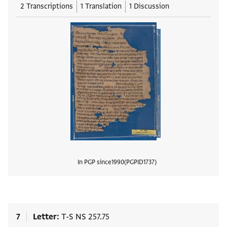
2 Transcriptions
1 Translation
1 Discussion
In PGP since
1990
PGPID
1737
View
7
Letter
T-S NS 257.75