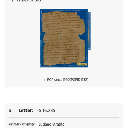
2 Transcriptions
In PGP since
1990
PGPID
1732
View
5
Letter
T-S 16.235
Tags
Judaeo-Arabic
Primary language