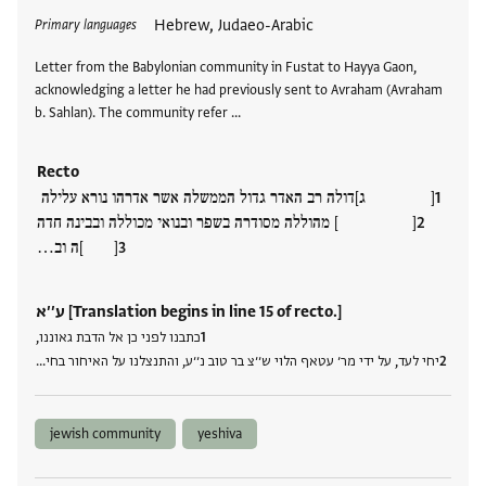
Tags
Hebrew, Judaeo-Arabic
Primary languages
Letter from the Babylonian community in Fustat to Hayya Gaon,
acknowledging a letter he had previously sent to Avraham (Avraham
b. Sahlan). The community refer …
Recto
[ ג]דולה רב האדר גדול הממשלה אשר אדרהו נורא עלילה
[ ] מהוללה מסודרה בשפר ובנואי מכוללה ובבינה חדה
[ ]ה וב…
ע׳׳א [Translation begins in line 15 of recto.]
כתבנו לפני כן אל הדבת גאוננו,
יחי לעד, על ידי מר׳ עטאף הלוי ש׳׳צ בר טוב נ׳׳ע, והתנצלנו על האיחור בחי…
jewish community
yeshiva