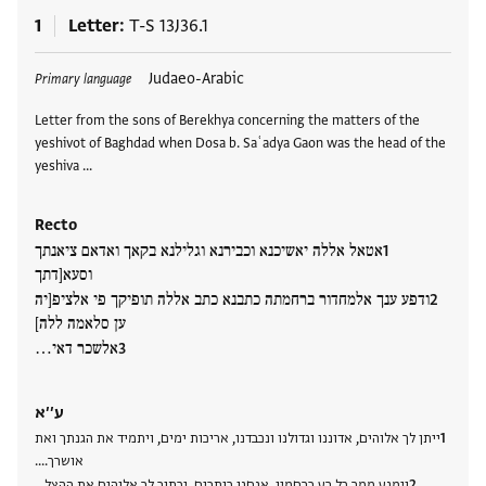
1
Letter
T-S 13J36.1
Tags
Judaeo-Arabic
Primary language
Letter from the sons of Berekhya concerning the matters of the
yeshivot of Baghdad when Dosa b. Saʿadya Gaon was the head of the
yeshiva …
Recto
אטאל אללה יאשיכנא וכבירנא וגלילנא בקאך ואדאם ציאנתך
וסעא[דתך
ודפע ענך אלמחדור ברחמתה כתבנא כתב אללה תופיקך פי אלציפ[יה
ען סלאמה ללה]
אלשכר דאי…
ע׳׳א
ייתן לך אלוהים, אדוננו וגדולנו ונכבדנו, אריכות ימים, ויתמיד את הגנתך ואת
אושרך….
וימנע ממך כל רע ברחמיו. אנחנו כותבים, יכתוב לך אלוהים את ההצל…