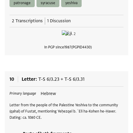
patronage
syracuse
yeshiva
2 Transcriptions
1 Discussion
In PGP since
1987
PGPID
4430
View
10
Letter
T-S 6J3.23
+
T-S 6J3.31
Tags
Hebrew
Primary language
Letter from the people of the Palestine Yeshiva to the community
(qahal) of Fustat, mentioning Yeḥezqel b. ʿEli ha-Kohen he-Ḥaver.
Dating: ca. 1080 CE.