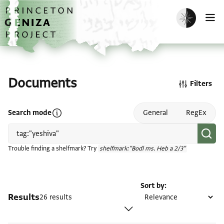
Skip to main content
home
Enable dark m
O
Documents
Filters
Open search mode help
Search mode
General
RegEx
Trouble finding a shelfmark? Try
shelfmark:"Bodl ms. Heb a 2/3"
Sort by
Results
26 results