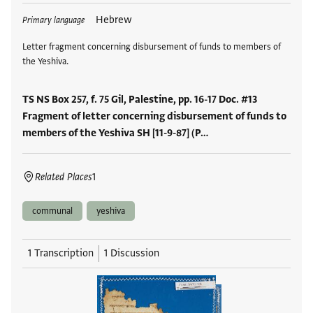
Tags
Hebrew
Primary language
Letter fragment concerning disbursement of funds to members of
the Yeshiva.
TS NS Box 257, f. 75 Gil, Palestine, pp. 16-17 Doc. #13
Fragment of letter concerning disbursement of funds to
members of the Yeshiva SH [11-9-87] (P…
Related Places
1
communal
yeshiva
1 Transcription
1 Discussion