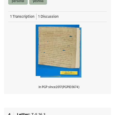
personal
yeshiva
1 Transcription
1 Discussion
In PGP since
2017
PGPID
3674
View
4
Letter
T-S 16.3