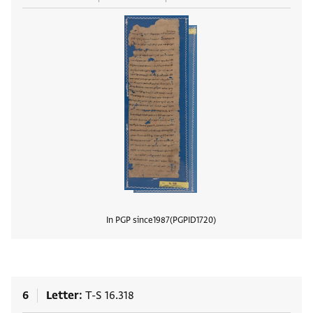
In PGP since
1987
PGPID
1720
View
6
Letter
T-S 16.318