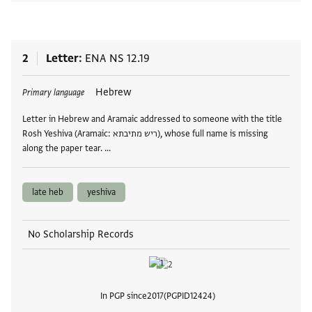
2
Letter
ENA NS 12.19
Tags
Hebrew
Primary language
Letter in Hebrew and Aramaic addressed to someone with the title
Rosh Yeshiva (Aramaic: ריש מתיבתא), whose full name is missing
along the paper tear. …
late heb
yeshiva
No Scholarship Records
In PGP since
2017
PGPID
12424
View