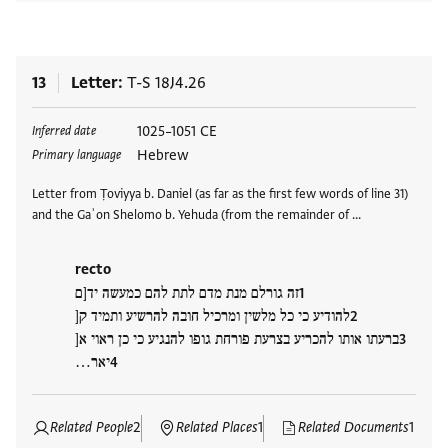
13
Letter
T-S 18J4.26
Tags
1025–1051 CE
Inferred date
Hebrew
Primary language
Letter from Ṭoviyya b. Daniel (as far as the first few words of line 31)
and the Gaʾon Shelomo b. Yehuda (from the remainder of …
recto
זה גורלם מנת מדם לתת להם כמעשה יד[ם
להודיע כי כל מלשין ומרכיל חובה להרשיע ותמיד ק[
ברעתו אותו להכריע בצרעת פורחת גופו להנגיע כי כן ראוי א[
יאר…
Related People
2
Related Places
1
Related Documents
1