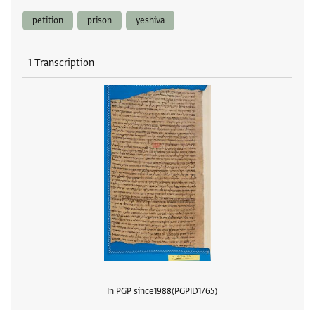
petition
prison
yeshiva
1 Transcription
In PGP since
1988
PGPID
1765
View