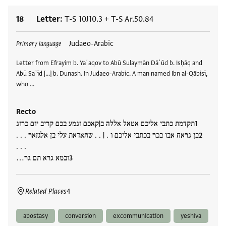
18
Letter
T-S 10J10.3
+
T-S Ar.50.84
Tags
Judaeo-Arabic
Primary language
Letter from Efrayim b. Yaʿaqov to Abū Sulaymān Dāʾūd b. Isḥāq and
Abū Saʿīd [...] b. Dunash. In Judaeo-Arabic. A man named Ibn al-Qābisī,
who …
Recto
תקדמת כתבי אליכם אטאל אללה ב|קאכם וגמע בכם קריב יום כרוג
בן גראח אבו בכר בכתבי אליכם ו . | . . שהאדאת עלי בן אלגזאר . . .
. . .
ובמא גרא תם גר…
Related Places
4
apostasy
conversion
excommunication
yeshiva