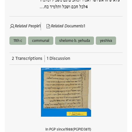
לאיש הראש ושר ואמיר ומחכים גם משכיל ומלמיד
לכל חכם ושכל ותלמיד בח…
Related People
1
Related Documents
1
11th c
communal
shelomo b. yehuda
yeshiva
2 Transcriptions
1 Discussion
In PGP since
1988
PGPID
3811