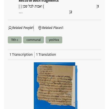
Recto of both fragments
[ ] ואבות לכל שכן [ ]
[ …
Related People
1
Related Places
1
11th c
communal
yeshiva
1 Transcription
1 Translation