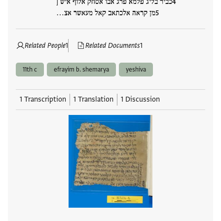
כביר בליג פלמא פרג אבו אסחק אלוף איש [
מן קראה אלכתאב קאל מעאשר אצ…
Related People
1
Related Documents
1
11th c
efrayim b. shemarya
yeshiva
1 Transcription
1 Translation
1 Discussion