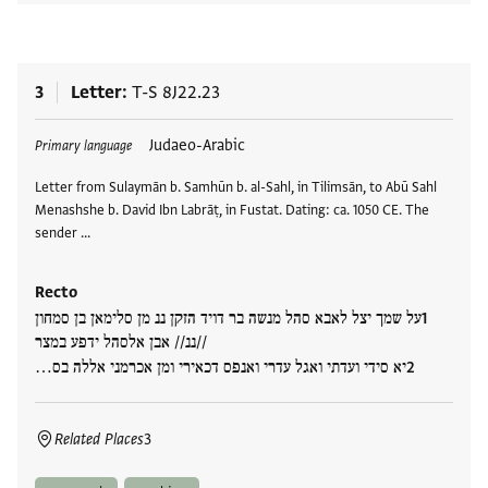
3
Letter
T-S 8J22.23
Tags
Judaeo-Arabic
Primary language
Letter from Sulaymān b. Samhūn b. al-Sahl, in Tilimsān, to Abū Sahl
Menashshe b. David Ibn Labrāṭ, in Fustat. Dating: ca. 1050 CE. The
sender …
Recto
על שמך יצל לאבא סהל מנשה בר דויד הזקן ננ מן סלימאן בן סמחון
//ננ// אבן אלסהל ידפע במצר
יא סידי ועדתי ואגל עדרי ואנפס דכאירי ומן אכרמני אללה בס…
Related Places
3