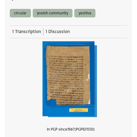
circular
jewish community
yeshiva
1 Transcription
1 Discussion
In PGP since
1987
PGPID
1550
View