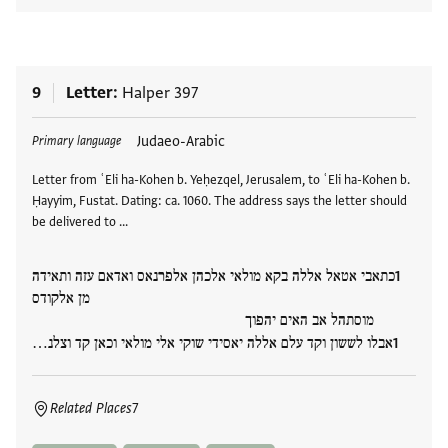
9
Letter
Halper 397
Tags
Judaeo-Arabic
Primary language
Letter from ʿEli ha-Kohen b. Yeḥezqel, Jerusalem, to ʿEli ha-Kohen b.
Ḥayyim, Fustat. Dating: ca. 1060. The address says the letter should
be delivered to …
כתאבי אטאל אללה בקא מולאי אלכהן אלפרנאס ואדאם עזה ותאידה
מן אלקודס
מוסתהל אב האים יהפוך
אבלו לששון וקד עלם אללה יאסידי שוקי אלי מולאי וכאן קד וצלנ…
Related Places
7