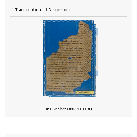
1 Transcription
1 Discussion
In PGP since
1988
PGPID
1360
View