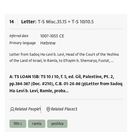
14
Letter
T-S Misc.35.15
+
T-S 10J10.5
Tags
1007–1055 CE
Inferred date
Hebrew
Primary language
Letter from Sadoq Ha-Levi b. Levi, Head of the Court of the Yeshiva
of the Land of Israel, in Ramla, to Efrayim b. Shemarya, Fustat, …
A: TS LOAN 15B: TS 10 J 10, f. 5, ed. Gil, Palestine, Pt. 2,
pp.384-387 (Doc. #210), C.B. 01-26-88 (p)Letter from Sadoq
Ha-Levi b. Levi, Ramle, proba…
Related People
1
Related Places
3
11th c
ramla
yeshiva