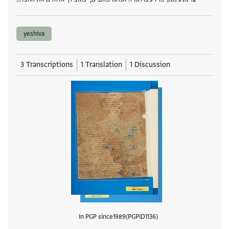
yeshiva
3 Transcriptions
1 Translation
1 Discussion
In PGP since
1989
PGPID
1136
View