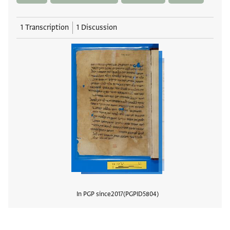
1 Transcription
1 Discussion
In PGP since
2017
PGPID
5804
View