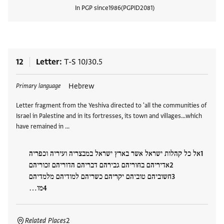
In PGP since
1986
PGPID
2081
View
12
Letter
T-S 10J30.5
Tags
Hebrew
Primary language
Letter fragment from the Yeshiva directed to 'all the communities of
Israel in Palestine and in its fortresses, its town and villages...which
have remained in …
אל כל קהלות ישראל אשר בארץ ישראל במבצריה ועיריה וכפריה
אדיריהם בחוריהם גבירהם דבריהם הדוריהם זכוריהם
חשוביהם טוביהם יקריהם כשריהם למודיהם מלמדיהם
מו…
Related Places
2