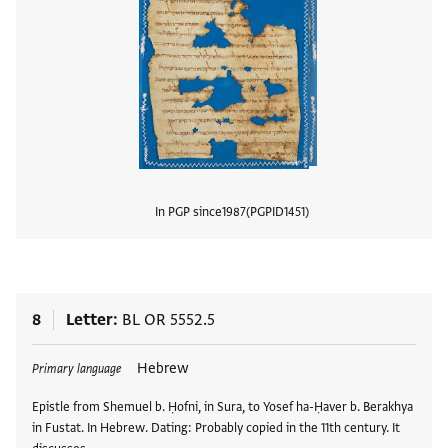
In PGP since
1987
PGPID
1451
View
8
Letter
BL OR 5552.5
Tags
Hebrew
Primary language
Epistle from Shemuel b. Ḥofni, in Sura, to Yosef ha-Ḥaver b. Berakhya
in Fustat. In Hebrew. Dating: Probably copied in the 11th century. It