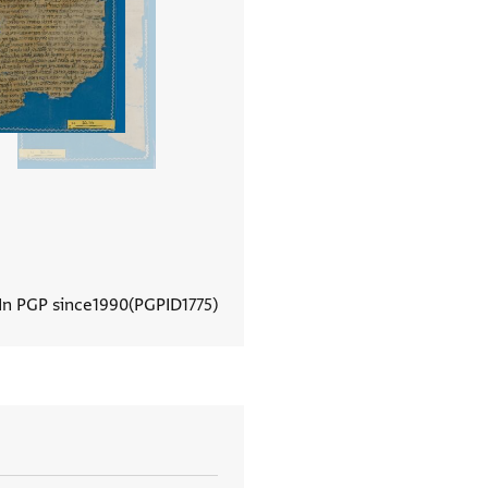
In PGP since
1990
PGPID
1775
View document details