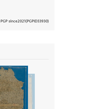
 PGP since
2021
PGPID
33930
View document details