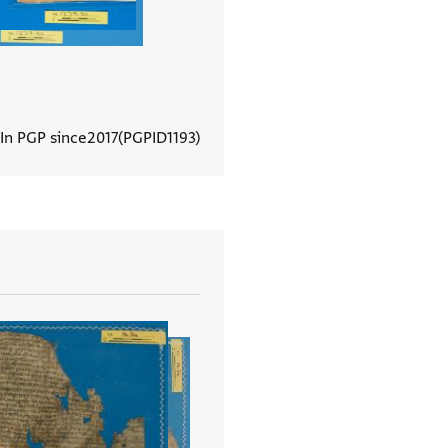
In PGP since
2017
PGPID
1193
View document details