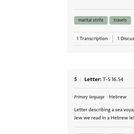
marital strife
travels
1 Transcription
1 Discu
5
Letter
T-S 16.54
Tags
Hebrew
Primary language
Letter describing a sea voya
Jew we read in a Hebrew lett