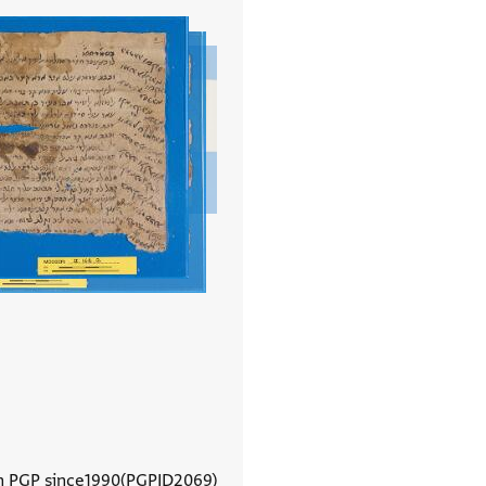
n PGP since
1990
PGPID
2069