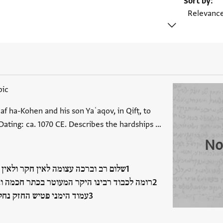
Sort by
bic
af ha-Kohen and his son Yaʿaqov, in Qifṭ, to
 Dating: ca. 1070 CE. Describes the hardships …
No
שלום רב וברכה עצומה לאין חקר ולאין 
רומה לכבוד רבינו היקר המעוטר בכתר חכמה ו
עמוד הימני פטיש החזק  …