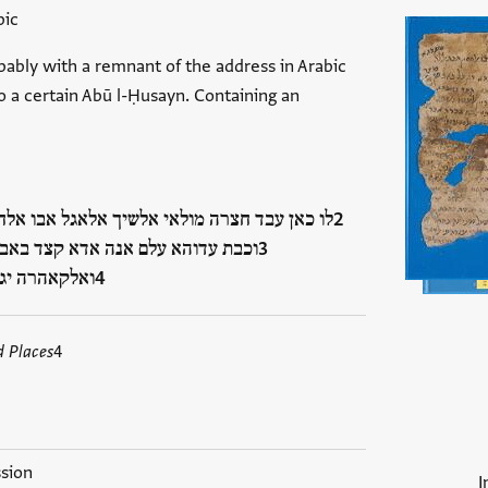
bic
bably with a remnant of the address in Arabic
o a certain Abū l-Ḥusayn. Containing an
לו כאן עבד חצרה מולאי אלשיך אלאגל אבו אל
וכבת עדוהא עלם אנה אדא קצד באבה
ואלקאהרה י …
d Places
4
ssion
I