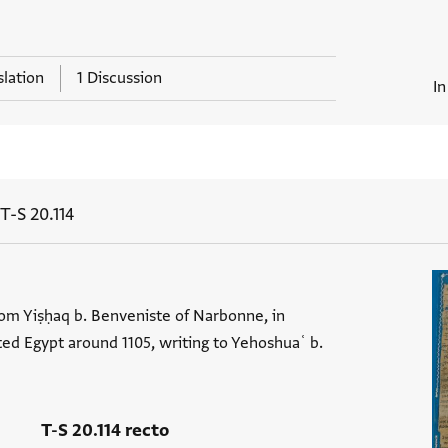
slation
1 Discussion
In
T-S 20.114
om Yiṣḥaq b. Benveniste of Narbonne, in
ted Egypt around 1105, writing to Yehoshuaʿ b.
T-S 20.114 recto