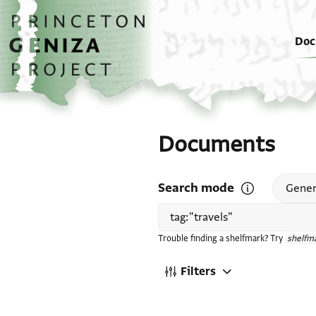
Skip to main content
home
Doc
Documents
Search mode
Open search mode
Gener
Trouble finding a shelfmark? Try
shelfma
Filters