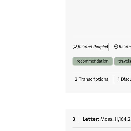
Related People
4
Relate
recommendation
travel
2 Transcriptions
1 Disc
3
Letter
Moss. II,164.2