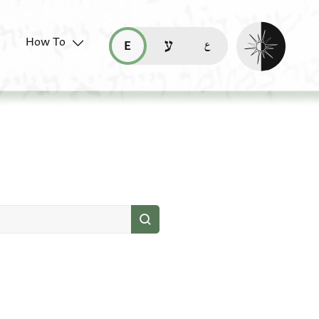
Enable dark mo
How To
قراءة هذه الصفحة في العربيّة (ar)
read this page in English (en)
קריאת העמוד ב-עברית (he)