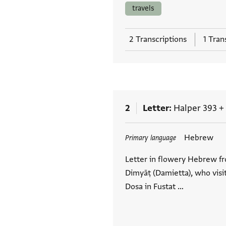
travels
2 Transcriptions
1 Tran
2
Letter
Halper 393
+
Tags
Hebrew
Primary language
Letter in flowery Hebrew fr
Dimyāṭ (Damietta), who visi
Dosa in Fustat …