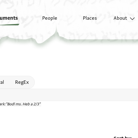
uments
People
Places
About
 help
al
RegEx
rk:"Bodl ms. Heb a 2/3"