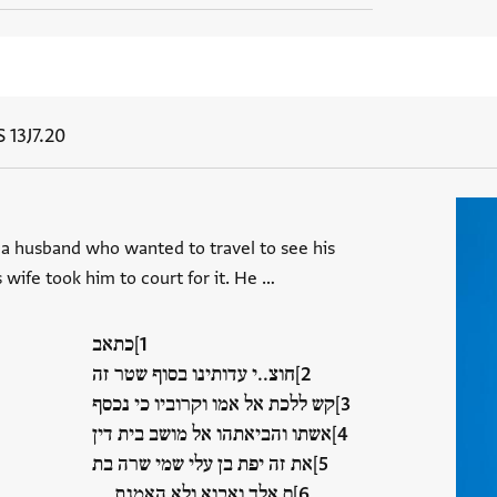
S 13J7.20
a husband who wanted to travel to see his
 wife took him to court for it. He …
]כתאב
]חוצ..י עדותינו בסוף שטר זה
]קש ללכת אל אמו וקרוביו כי נכסף
]אשתו והביאתהו אל מושב בית דין
]את זה יפת בן עלי שמי שרה בת
]ם אלך ואבוא ולא האמנת…