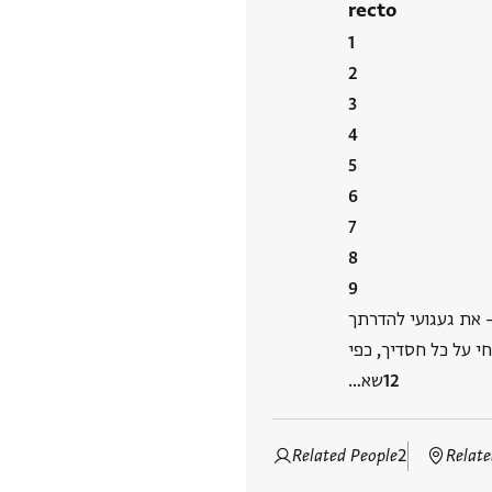
recto
– את געגועי להדרתך
י על כל חסדיך, כפי
שא…
Related People
2
Relate