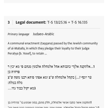
3
Legal document
T-S 13J25.16
+
T-S 16.135
Tags
Judaeo-Arabic
Primary language
A communal enactment (taqqana) passed by the Jewish community
of al-Maḥalla, in which they pledge their loyalty to their judge
Peraḥya [b. Yosef], to retain …
...אלתקנה אל]די כתבוהא אהל אלמחלה אלבעץ מנהם פי מא יכץ ר
פרחיה בן
ר יוסף ?...] בקהל אלמחלה ש"צ ומא אפתי פיהא רבנו משה ש"צ
מלה במלה:
מא יקול כבוד גדו…
התקנה אשר כתבו אנשי אלמחלה, חלק מהם, במה שנוגע בר' פרחיה בן
ר' יוסף הדיין] בקהל אלמחלה, שמרו צורו, ומה שהורה בעניינה רבנו משה וכו'