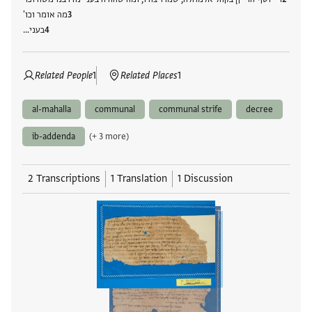
מה אומר וכו'
בעני…
Related People
1
Related Places
1
al-mahalla
communal
communal strife
decree
ib-addenda
(+ 3 more)
2 Transcriptions
1 Translation
1 Discussion