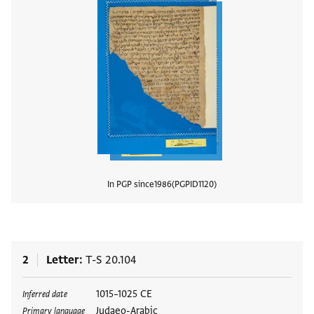
In PGP since
1986
PGPID
1120
View
2
Letter
T-S 20.104
Tags
1015–1025 CE
Inferred date
Judaeo-Arabic
Primary language