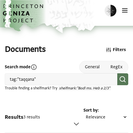
Skip to main content
home
Enable dark m
O
Documents
Filters
Open search mode help
Search mode
General
RegEx
Trouble finding a shelfmark? Try
shelfmark:"Bodl ms. Heb a 2/3"
Sort by
Results
3 results