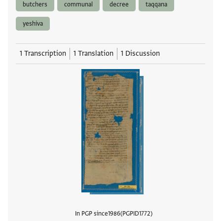
butchers
communal
decree
taqqana
yeshiva
1 Transcription
1 Translation
1 Discussion
In PGP since
1986
PGPID
1772
View