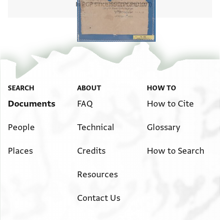
In PGP since
1990
PGPID
1071
View
SEARCH
ABOUT
HOW TO
Documents
FAQ
How to Cite
People
Technical
Glossary
Places
Credits
How to Search
Resources
Contact Us