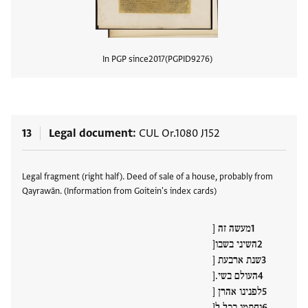
In PGP since
2017
PGPID
9276
View
13
Legal document
CUL Or.1080 J152
Tags
Legal fragment (right half). Deed of sale of a house, probably from
Qayrawān. (Information from Goitein's index cards)
מעשה זה [
השיני בשבו[
שנת ארבעת [
העולם בשי.[
לפנינו אהרן [
וחתמו בכל ל[