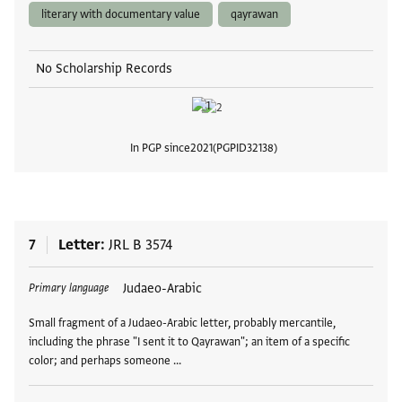
literary with documentary value
qayrawan
No Scholarship Records
In PGP since
2021
PGPID
32138
View
7
Letter
JRL B 3574
Tags
Judaeo-Arabic
Primary language
Small fragment of a Judaeo-Arabic letter, probably mercantile,
including the phrase "I sent it to Qayrawan"; an item of a specific
color; and perhaps someone …