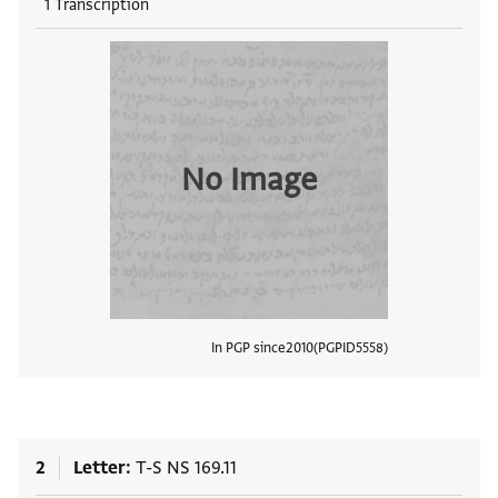
1 Transcription
No Image
In PGP since
2010
PGPID
5558
View
2
Letter
T-S NS 169.11