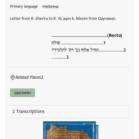
Tags
Hebrew
Primary language
Letter from R. Sherira to R. Yaʿaqov b. Nissim from Qayrawan.
.............................................(Recto)
.................................. שולח
....................תחיל אלוף נט' רח' לתלמידיו
........…
Related Places
2
qayrawan
2 Transcriptions