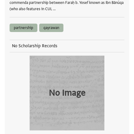
commenda partnership between Faraḥ b. Yosef known as Ibn Bānūqa
(who also features in CUL …
partnership
qayrawan
No Scholarship Records
No Image