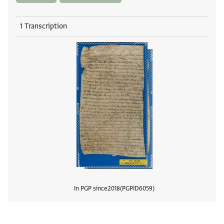
1 Transcription
In PGP since
2018
PGPID
6059
View