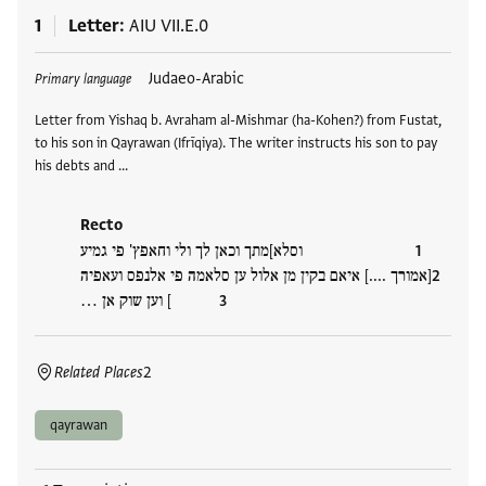
1
Letter
AIU VII.E.0
Tags
Judaeo-Arabic
Primary language
Letter from Yishaq b. Avraham al-Mishmar (ha-Kohen?) from Fustat,
to his son in Qayrawan (Ifrīqiya). The writer instructs his son to pay
his debts and …
Recto
וסלא]מתך וכאן לך ולי וחאפץ' פי גמיע
[אמורך ....] איאם בקין מן אלול ען סלאמה פי אלנפס ועאפיה
] וען שוק אן …
Related Places
2
qayrawan