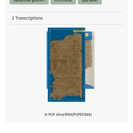
babylonian geonim
communal
qayrawan
2 Transcriptions
In PGP since
1990
PGPID
1488
View