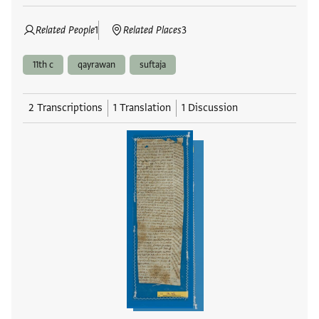
Related People
1
Related Places
3
11th c
qayrawan
suftaja
2 Transcriptions
1 Translation
1 Discussion