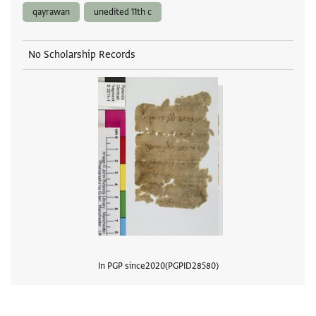
qayrawan
unedited 11th c
No Scholarship Records
In PGP since
2020
PGPID
28580
View