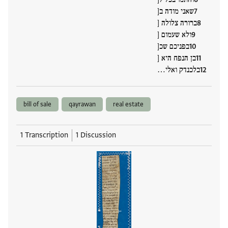
שאני מודה ב[
ברורה צלולה [
ולא שעמום [
בפניכם שכ[
בן הנפח היא [
בלכנדק ואלי…
bill of sale
qayrawan
real estate
1 Transcription
1 Discussion