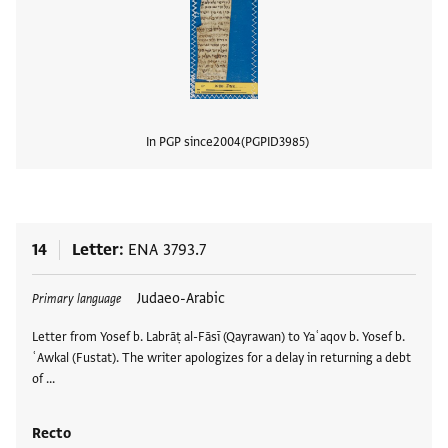
In PGP since
2004
PGPID
3985
View
14
Letter
ENA 3793.7
Tags
Judaeo-Arabic
Primary language
Letter from Yosef b. Labrāṭ al-Fāsī (Qayrawan) to Yaʿaqov b. Yosef b.
ʿAwkal (Fustat). The writer apologizes for a delay in returning a debt
of …
Recto