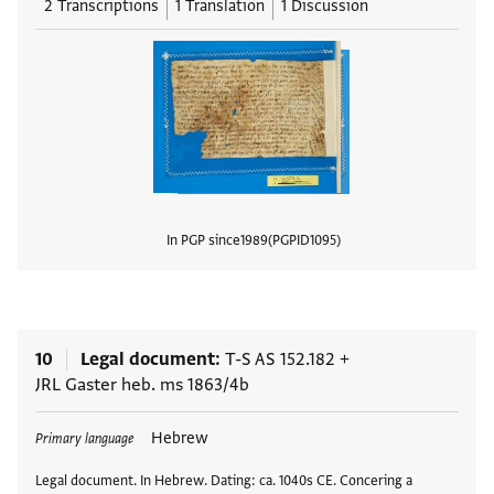
2 Transcriptions
1 Translation
1 Discussion
In PGP since
1989
PGPID
1095
View
10
Legal document
T-S AS 152.182
+
JRL Gaster heb. ms 1863/4b
Tags
Hebrew
Primary language
Legal document. In Hebrew. Dating: ca. 1040s CE. Concering a