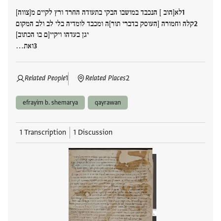
לא[הוב ] הנכבד במושבו הבקי בתעודה החרד ורץ לקיים מ[צווה]
קלה וחמורה [העוסק בדברי תור]ה ומכבד לומדיה בלי לב ולב המקום
יגן בעדהו ויקיי[ם בו הכתוב]
ואת…
Related People
1
Related Places
2
efrayim b. shemarya
qayrawan
1 Transcription
1 Discussion