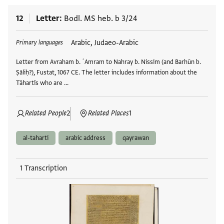
12
Letter
Bodl. MS heb. b 3/24
Tags
Arabic, Judaeo-Arabic
Primary languages
Letter from Avraham b. ʿAmram to Nahray b. Nissim (and Barhūn b.
Ṣāliḥ?), Fustat, 1067 CE. The letter includes information about the
Tāhartīs who are …
Related People
2
Related Places
1
al-taharti
arabic address
qayrawan
1 Transcription