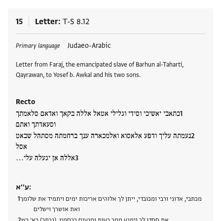
15
Letter
T-S 8.12
Tags
Judaeo-Arabic
Primary language
Letter from Faraj, the emancipated slave of Barhun al-Taharti,
Qayrawan, to Yosef b. Awkal and his two sons.
Recto
כתאבי יאשיכי וסידי וגלילי אטאל אללה בקאך ואדאם סלאמתך
וסעאדתך ואתם
נעמתה עליך ודפע אלאסוא ואלמכארה ענך ברחמתה מסתהל שבאט
אסל
אללה אן יגעלה עלי…
ע׳׳א:
מכתבי, אדוני ורבי ומכובדי, ייתן לך אלוהים אריכות ימים ויתמיד את שלומך
ואת אושרך וישלים
את חסדו לך וימנע ממך רעות ופגעים ברחמיו, (נכתב) בא׳ בש…