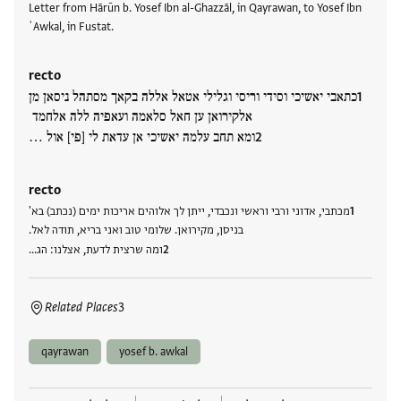
Letter from Hārūn b. Yosef Ibn al-Ghazzāl, in Qayrawan, to Yosef Ibn
ʿAwkal, in Fustat.
recto
כתאבי יאשיכי וסידי וריסי וגלילי אטאל אללה בקאך מסתהל ניסאן מן
אלקירואן ען חאל סלאמה ועאפיה ללה אלחמד
ומא תחב עלמה יאשיכי אן עדאת לי [פי] אול …
recto
מכתבי, אדוני ורבי וראשי ונכבדי, ייתן לך אלוהים אריכות ימים (נכתב) בא'
בניסן, מקירואן. שלומי טוב ואני בריא, תודה לאל.
ומה שרצית לדעת, אצלנו: הג…
Related Places
3
qayrawan
yosef b. awkal