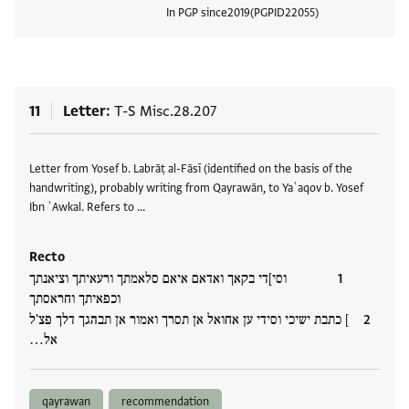
In PGP since
2019
PGPID
22055
View
11
Letter
T-S Misc.28.207
Tags
Letter from Yosef b. Labrāṭ al-Fāsī (identified on the basis of the
handwriting), probably writing from Qayrawān, to Yaʿaqov b. Yosef
Ibn ʿAwkal. Refers to …
Recto
וסי]די בקאך ואדאם איאם סלאמתך ורעאיתך וציאנתך
וכפאיתך וחראסתך
] כתבת ישיכי וסידי ען אחואל אן תסרך ואמור אן תבהגך דלך פצ'ל
אל…
qayrawan
recommendation