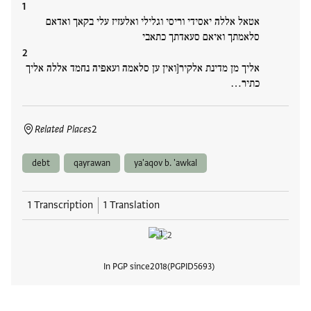
אטאל אללה יאסידי וריסי וגלילי ואלעזיז עלי בקאך ואדאם
סלאמתך ואיאם סעאדתך כתאבי
אליך מן מדינת אלקיר[ואין ען סלאמה ועאפיה נחמד אללה אליך
כתיר…
Related Places
2
debt
qayrawan
ya'aqov b. 'awkal
1 Transcription
1 Translation
In PGP since
2018
PGPID
5693
View