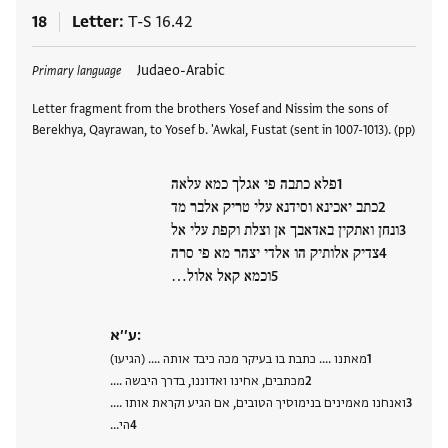
18
Letter
T-S 16.42
Tags
Judaeo-Arabic
Primary language
Letter fragment from the brothers Yosef and Nissim the sons of
Berekhya, Qayrawan, to Yosef b. 'Awkal, Fustat (sent in 1007-1013). (pp)
פלא כתבה פי אגלך כמא עלאה
כתב יאכינא וסידנא עלי טריק אלבר מד
ונחן ואתקין באדאבך אן וצלת וקפת עלי אל
צדיק אלותיק הו אלדי יצהר מא פי סרה
וכמא קאל אלול…
ע׳׳א:
מאתנו …. כתבת בו בעיקר מכה כיבד אותה …. (הגיעו)
מכתבים, אחינו ואדוננו, בדרך היבשה ….
ואנחנו מאמינים בנימוסיך הטובים, אם הגיע וקראת אותו ….
הי…