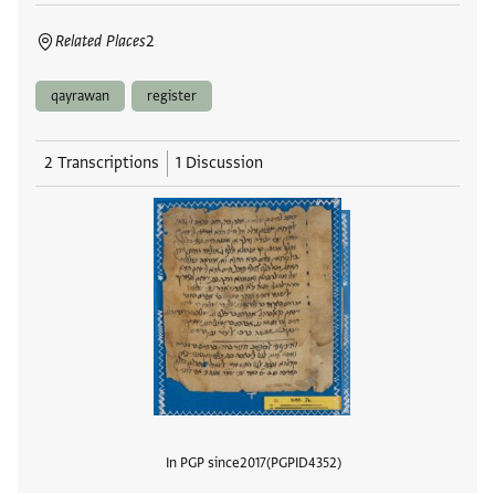
Related Places
2
qayrawan
register
2 Transcriptions
1 Discussion
In PGP since
2017
PGPID
4352
View