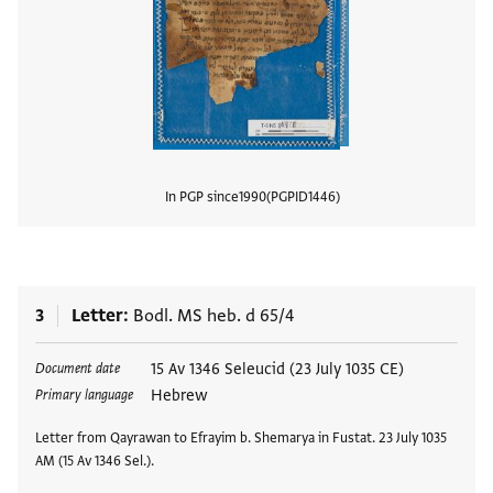
In PGP since
1990
PGPID
1446
View
3
Letter
Bodl. MS heb. d 65/4
Tags
15 Av 1346 Seleucid (23 July 1035 CE)
Document date
Hebrew
Primary language
Letter from Qayrawan to Efrayim b. Shemarya in Fustat. 23 July 1035
AM (15 Av 1346 Sel.).