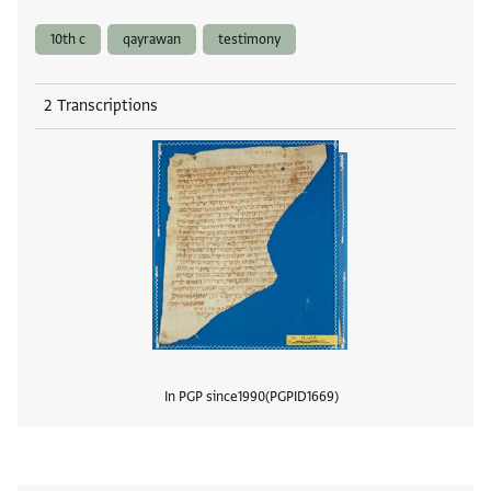
10th c
qayrawan
testimony
2 Transcriptions
In PGP since
1990
PGPID
1669
View