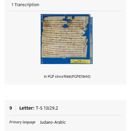
1 Transcription
In PGP since
1988
PGPID
1840
View
9
Letter
T-S 13J29.2
Tags
Judaeo-Arabic
Primary language