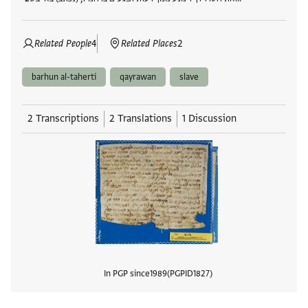
Related People
4
Related Places
2
barhun al-taherti
qayrawan
slave
2 Transcriptions
2 Translations
1 Discussion
In PGP since
1989
PGPID
1827
View