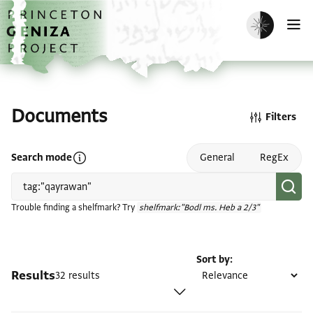
Skip to main content
home
Enable dark m
O
Documents
Filters
Open search mode help
Search mode
General
RegEx
Trouble finding a shelfmark? Try
shelfmark:"Bodl ms. Heb a 2/3"
Sort by
Results
32 results