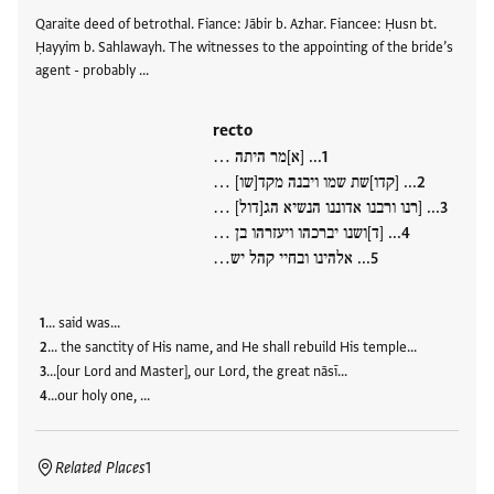
Qaraite deed of betrothal. Fiance: Jābir b. Azhar. Fiancee: Ḥusn bt.
Ḥayyim b. Sahlawayh. The witnesses to the appointing of the bride’s
agent - probably …
recto
... [א]מר היתה …
... [קדו]שת שמו ויבנה מקד[שו] …
... [רנו ורבנו אדוננו הנשיא הג[דול] …
... [ד]ושנו יברכהו ויעזרהו בן …
... אלהינו ובחיי קהל יש…
... said was...
... the sanctity of His name, and He shall rebuild His temple...
…[our Lord and Master], our Lord, the great nāsī…
…our holy one, …
Related Places
1