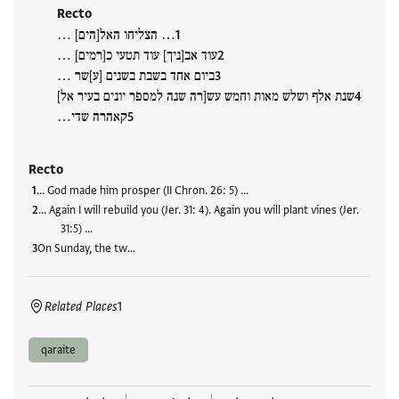
Recto
… הצליחו האל[הים] …
עוד אב[ניך] עוד תטעי כ[רמים] …
ביום אחד בשבת בשנים [ע]שר …
שנת אלף ושלש מאות וחמש עש[רה שנה למספר יונים בעיר אל]
קאהרה שדי…
Recto
… God made him prosper (II Chron. 26: 5) …
… Again I will rebuild you (Jer. 31: 4). Again you will plant vines (Jer.
31:5) …
On Sunday, the tw…
Related Places
1
qaraite