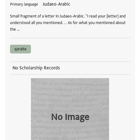
Tags
Judaeo-Arabic
Primary language
Small fragment of a letter in Judaeo-Arabic. "I read your [letter] and
understood all you mentioned. . . As for what you mentioned about
the …
qaraite
No Scholarship Records
No Image