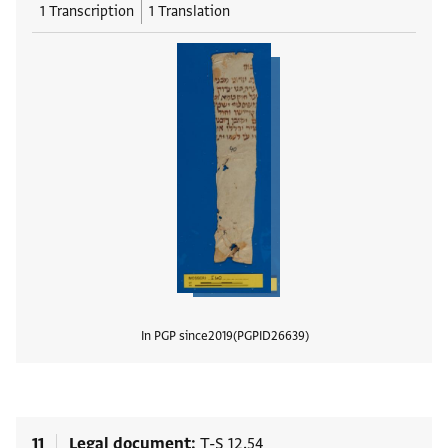
1 Transcription
1 Translation
In PGP since
2019
PGPID
26639
View
11
Legal document
T-S 12.54