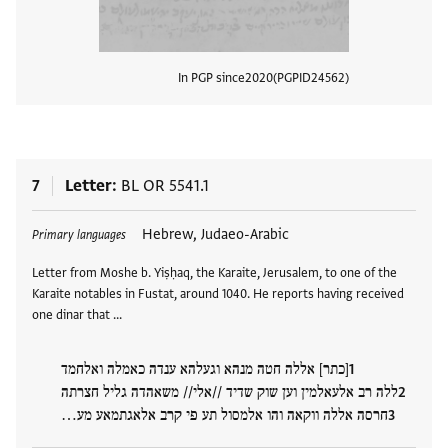
In PGP since
2020
PGPID
24562
View
7
Letter
BL OR 5541.1
Tags
Hebrew, Judaeo-Arabic
Primary languages
Letter from Moshe b. Yiṣḥaq, the Karaite, Jerusalem, to one of the
Karaite notables in Fustat, around 1040. He reports having received
one dinar that …
[כתר] אללה חטה מנהא וגעלהא ענדה כאמלה ואלחמד
ללה רב אלעאלמין וען שוק שדיד //אלי// משאהדה גליל חצרתה
חרסה אללה ווקאה והו אלמסול תע פי קרב אלאגתמאע מע…