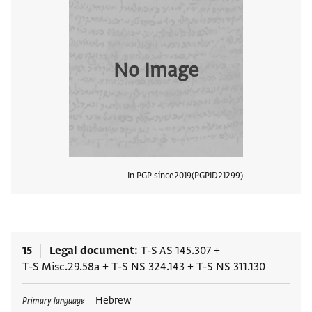
No Image
In PGP since
2019
PGPID
21299
View
15
Legal document
T-S AS 145.307
+
T-S Misc.29.58a
+
T-S NS 324.143
+
T-S NS 311.130
Tags
Hebrew
Primary language