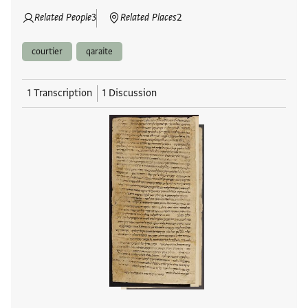
Related People
3
Related Places
2
courtier
qaraite
1 Transcription
1 Discussion