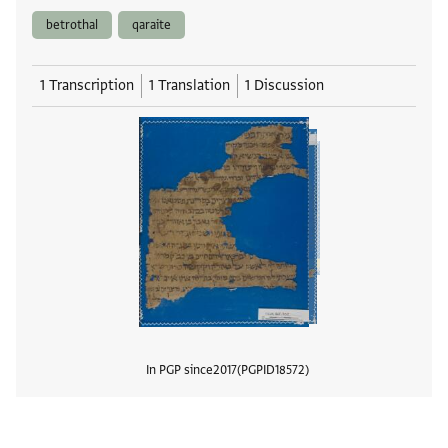
betrothal
qaraite
1 Transcription
1 Translation
1 Discussion
In PGP since
2017
PGPID
18572
View