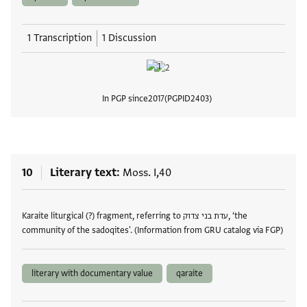
1 Transcription
1 Discussion
In PGP since
2017
PGPID
2403
View
10
Literary text
Moss. I,40
Tags
Karaite liturgical (?) fragment, referring to עדת בני צדוק, ‘the
community of the sadoqites'. (Information from GRU catalog via FGP)
literary with documentary value
qaraite