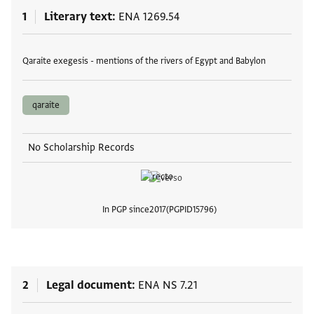
1
Literary text
ENA 1269.54
Tags
Qaraite exegesis - mentions of the rivers of Egypt and Babylon
qaraite
No Scholarship Records
In PGP since
2017
PGPID
15796
View
2
Legal document
ENA NS 7.21