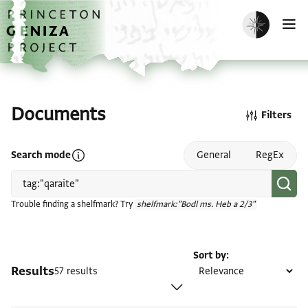
Skip to main content
home
Enable dark m
O
Documents
Filters
Open search mode help
Search mode
General
RegEx
Trouble finding a shelfmark? Try
shelfmark:"Bodl ms. Heb a 2/3"
Sort by
Results
57 results