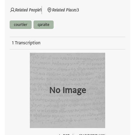
Related People
1
Related Places
3
courtier
qaraite
1 Transcription
No Image