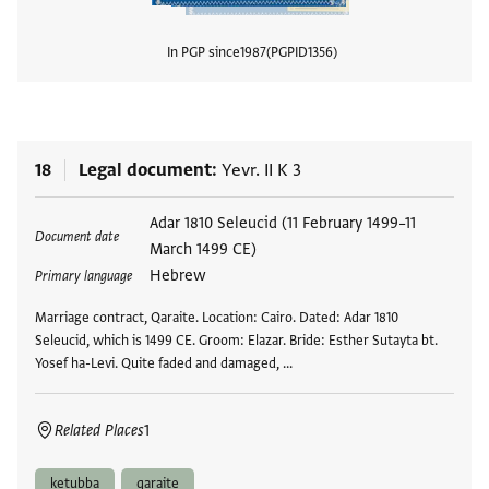
In PGP since
1987
PGPID
1356
View
18
Legal document
Yevr. II K 3
Tags
Adar 1810 Seleucid (11 February 1499–11
Document date
March 1499 CE)
Hebrew
Primary language
Marriage contract, Qaraite. Location: Cairo. Dated: Adar 1810
Seleucid, which is 1499 CE. Groom: Elazar. Bride: Esther Sutayta bt.
Yosef ha-Levi. Quite faded and damaged, …
Related Places
1
ketubba
qaraite