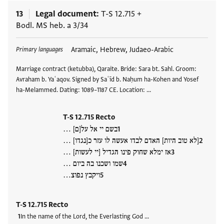
13
Legal document
T-S 12.715
+
Bodl. MS heb. a 3/34
Tags
Aramaic, Hebrew, Judaeo-Arabic
Primary languages
Marriage contract (ketubba), Qaraite. Bride: Sara bt. Sahl. Groom:
Avraham b. Yaʿaqov. Signed by Saʿīd b. Naḥum ha-Kohen and Yosef
ha-Melammed. Dating: 1089–1187 CE. Location: …
T-S 12.715 Recto
בשם יי אל על[ם] …
[לא טוב היות] האדם לבדו אעשה לו עזר כ[נגדו] …
אז ימלא שחוק פינו הגדיל [יי לעשות] …
שמו ושכנו בה ביום …
ויקבץ נפוצ…
T-S 12.715 Recto
In the name of the Lord, the Everlasting God …