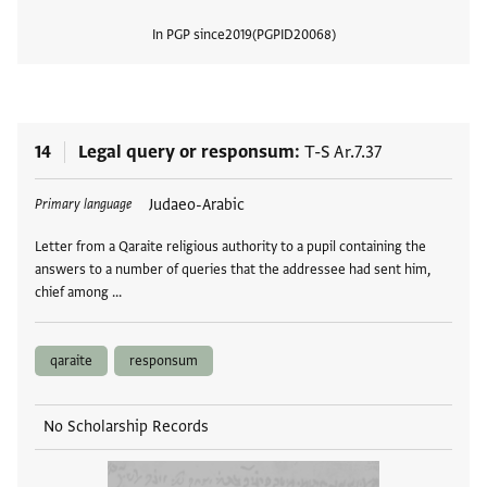
In PGP since
2019
PGPID
20068
View
14
Legal query or responsum
T-S Ar.7.37
Tags
Judaeo-Arabic
Primary language
Letter from a Qaraite religious authority to a pupil containing the
answers to a number of queries that the addressee had sent him,
chief among …
qaraite
responsum
No Scholarship Records