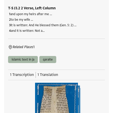
T-S J3.2 2 Verso, Left Column
and upon my heirs after me …
to be my wife …
it is written: And He blessed them (Gen. 5: 2) …
and it is written: Not a…
Related Places
1
islamic text in ja
qaraite
1 Transcription
1 Translation