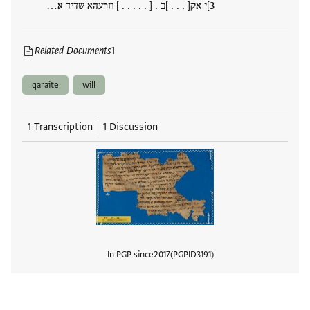
]י אק[ . . . ]ב . [ . . . . . ] וזרעהא שדיד א…
Related Documents
1
qaraite
will
1 Transcription
1 Discussion
In PGP since
2017
PGPID
3191
View