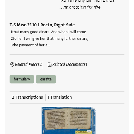
שילום המהר המוקדם שלה וישאר
לה עלי ועל נכסי אחר…
T-S Misc.35.10 1 Recto, Right Side
that many good dinars. And when I will come
to her I will give her that many further dinars,
the payment of her a…
Related Places
2
Related Documents
1
formulary
qaraite
2 Transcriptions
1 Translation