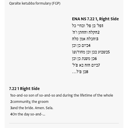
Qaraite ketubba formulary (FGP)
ENA NS 7.22 1, Right Side
פל' בן פל' ובחיי כל
הקלה והחתן ו'ה'
והכלה אמן סלה
ביום כן וכן
בשבוע בכן וכן מחוד/ש\
כן משנת כן וכן
ביום הזה בא פ'ל'
בן פ'ל…
7.22 1 Right Side
so-and-so son of so-and-so and during the lifetime of the whole
community, the groom
and the bride. Amen. Sela.
On the day so-and-…