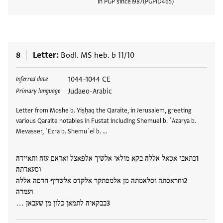
In PGP since
1987
PGPID
465
View
8
Letter
Bodl. MS heb. b 11/10
Tags
1044–1044 CE
Inferred date
Judaeo-Arabic
Primary language
Letter from Moshe b. Yiṣḥaq the Qaraite, in Jerusalem, greeting
various Qaraite notables in Fustat including Shemuel b. ʿAzarya b.
Mevasser, ʿEzra b. Shemuʾel b. …
כתאבי אטאל אללה בקא מולאי אלשיך אלפאצל ואדאם עזה ותאיידה
וסעאדתה
וחראסתה וסלאמתה מן אלמסתקר אלקדס אלשריף חרסה אללה
ועמרה
בבקאיה לתמאן כלון מן שעבאן …