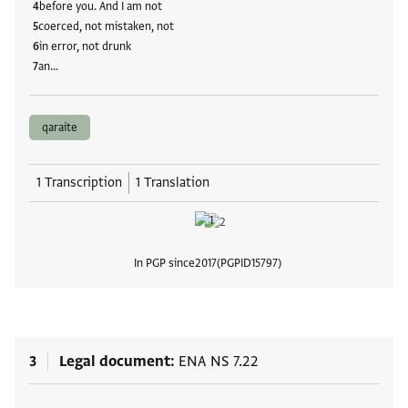
before you. And I am not
coerced, not mistaken, not
in error, not drunk
an…
qaraite
1 Transcription
1 Translation
In PGP since
2017
PGPID
15797
View
3
Legal document
ENA NS 7.22
Tags