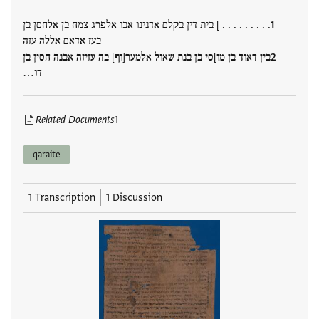
. . . . . . . . . ] בית דין בקלם אדנינו אבו אלפרג צמח בן אלחסן בן
בעז אדאם אללה עזה
בין דאוד בן מו]סי בן בנת שאול אלמער[וף] בה עזיזה אבנה חסין בן
דו…
Related Documents
1
qaraite
1 Transcription
1 Discussion