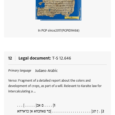
In PGP since
2017
PGPID
9468
View
12
Legal document
T-S 12.646
Tags
Judaeo-Arabic
Primary language
Verso: Fragment of a detailed report about the colors and
development of crops, as part of a will. Relevant to Karaite law for
intercalculating a …
] . . . . ם אב[ . . . . . ] . . .
] . ן תג[ . . . . . . . . . . . . . . . . . . . ]בר צאחבהא אן בדארהא