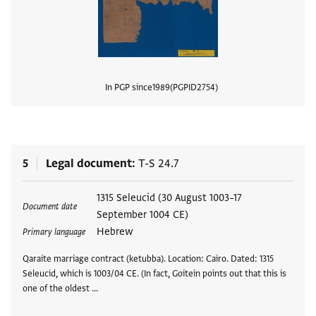
In PGP since
1989
PGPID
2754
View
5
Legal document
T-S 24.7
Tags
1315 Seleucid (30 August 1003–17
Document date
September 1004 CE)
Hebrew
Primary language
Qaraite marriage contract (ketubba). Location: Cairo. Dated: 1315
Seleucid, which is 1003/04 CE. (In fact, Goitein points out that this is
one of the oldest …