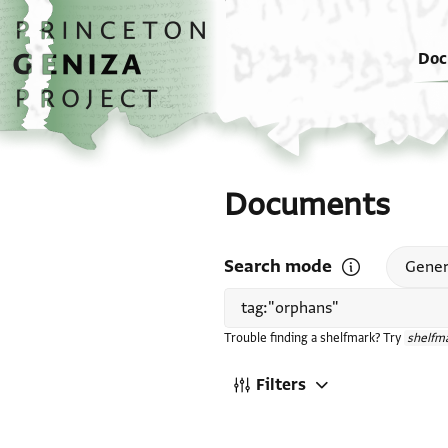
Skip to main content
home
Doc
Documents
Search mode
Open search mode
Gener
Trouble finding a shelfmark? Try
shelfma
Filters