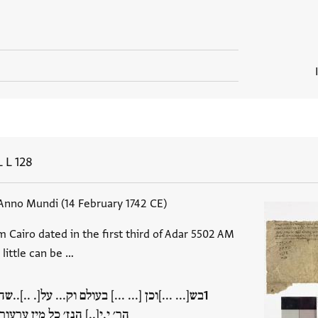
L L 128
Anno Mundi (14 February 1742 CE)
 Cairo dated in the first third of Adar 5502 AM
little can be …
בש[... ...]וכן [... ...] בעולם וק... על[. ..].
הר׳ י.י[..] הנז׳ כל מין ערעו