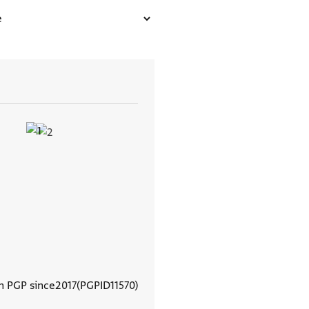
In PGP since
2017
PGPID
11570
View document details