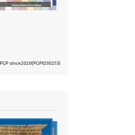
 PGP since
2020
PGPID
30253
View document details