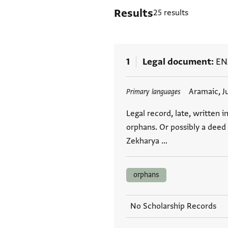
Results
25 results
1
Legal document
EN
Tags
Aramaic, J
Primary languages
Legal record, late, written i
orphans. Or possibly a deed
Zekharya …
orphans
No Scholarship Records