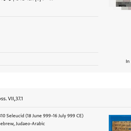
In
s. VII,37.1
0 Seleucid (18 June 999–16 July 999 CE)
ebrew, Judaeo-Arabic