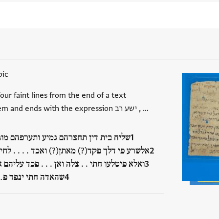
bic
ur faint lines from the end of a text
concerning a halakhic problem and ends with the expression ישע רב , …
שליח בית דין תחצרהם גמיע ותערפהם מוג
אלשרע פי דלך פקד(?) מאתן(?) ואכד . . . . לחיי
ואלא פיטלעו חתי . . צלה ואן . . . פכד עליהם 
שהאדה חתי ינפד …