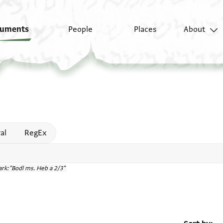
uments
People
Places
About
 help
al
RegEx
rk:"Bodl ms. Heb a 2/3"