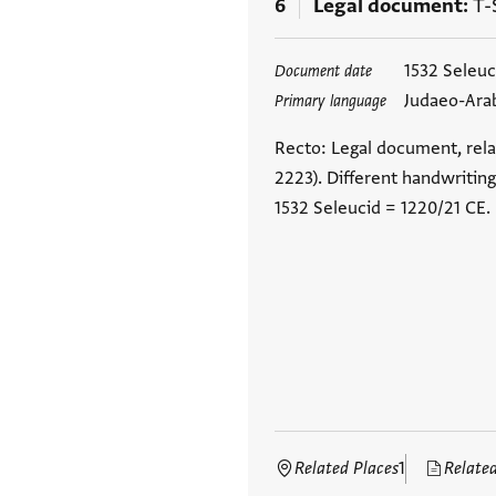
6
Legal document
T-
Tags
1532 Seleuc
Document date
Judaeo-Ara
Primary language
Recto: Legal document, rela
2223). Different handwriting
1532 Seleucid = 1220/21 CE.
Related Places
1
Relate