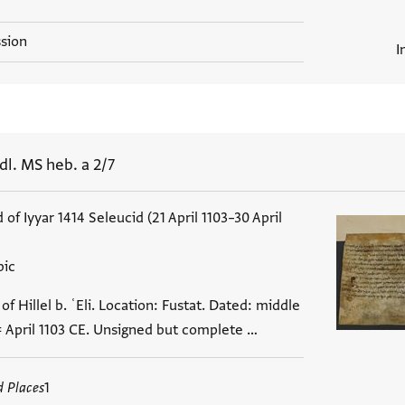
ssion
I
dl. MS heb. a 2/7
 of Iyyar 1414 Seleucid (21 April 1103–30 April
bic
f Hillel b. ʿEli. Location: Fustat. Dated: middle
 = April 1103 CE. Unsigned but complete …
d Places
1