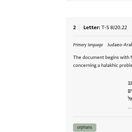
2
Letter
T-S 8J20.22
Tags
Judaeo-Ara
Primary language
The document begins with fo
ב
ם
אל
פ
orphans