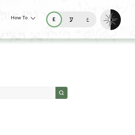
Enable dark mo
How To
قراءة هذه الصفحة في العربيّة (ar)
read this page in English (en)
קריאת העמוד ב-עברית (he)