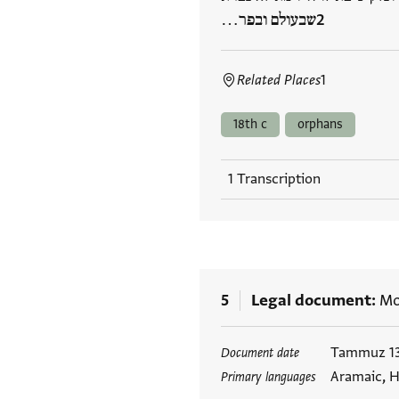
שבעולם ובפר…
Related Places
1
18th c
orphans
1 Transcription
5
Legal document
Mos
Tags
Tammuz 131
Document date
Aramaic, H
Primary languages