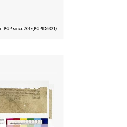
In PGP since
2017
PGPID
6321
View document details