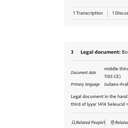
1 Transcription
1 Discu
3
Legal document
Bo
Tags
middle third
Document date
1103 CE)
Judaeo-Ara
Primary language
Legal document in the hand o
third of Iyyar 1414 Seleucid
Related People
1
Relate