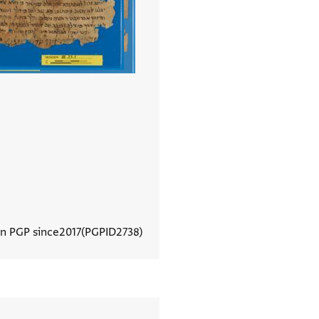
In PGP since
2017
PGPID
2738
View document details