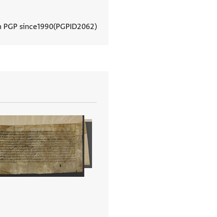
n PGP since
1990
PGPID
2062
View document details