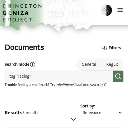
Skip to main content
home
Enable dark m
O
Documents
Filters
Open search mode help
Search mode
General
RegEx
Trouble finding a shelfmark? Try
shelfmark:"Bodl ms. Heb a 2/3"
Sort by
Results
3 results