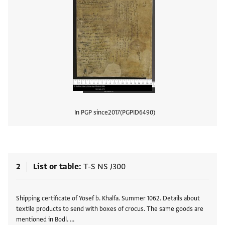
In PGP since
2017
PGPID
6490
View
2
List or table
T-S NS J300
Tags
Shipping certificate of Yosef b. Khalfa. Summer 1062. Details about
textile products to send with boxes of crocus. The same goods are
mentioned in Bodl. …