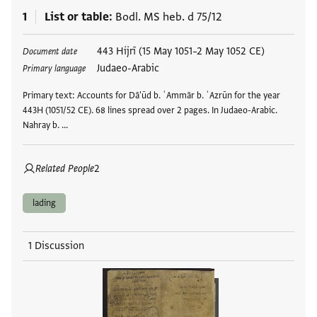
1
List or table
Bodl. MS heb. d 75/12
Tags
443 Hijrī (15 May 1051–2 May 1052 CE)
Document date
Judaeo-Arabic
Primary language
Primary text: Accounts for Dā'ūd b. ʿAmmār b. ʿAzrūn for the year
443H (1051/52 CE). 68 lines spread over 2 pages. In Judaeo-Arabic.
Nahray b. …
Related People
2
lading
1 Discussion