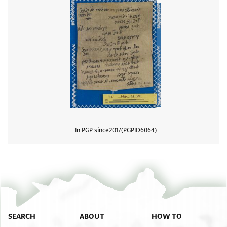
In PGP since
2017
PGPID
6064
View
SEARCH
ABOUT
HOW TO