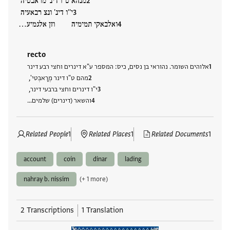
מנהא ט''ו דינ' מראבטיה
י''ו דינ' ונצ רבאעיה
ואלבאקי תמימיה וזן אלגמיע…
recto
אלוהים השומר. נהוראי בן נסים, כיס: המספר ע"א דינרים וחצי רבע דינר
מהם ט"ו דינר מֶרָאבְּטי',
י"ו דינרים וחצי ברבעי דינר,
והשאר (דינרים) שלמים…
Related People
1
Related Places
1
Related Documents
1
account
coin
dinar
lading
nahray b. nissim
(+ 1 more)
2 Transcriptions
1 Translation