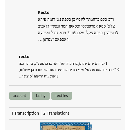
Recto
רב סלם ברחמתך ליוסף בן כלפה נ'נ' רזמה פיהא
ל'ב' כסא אטראבלסי וכסאאן חמר ונטעין גלאביב
וארבעין פרכה צקלי מלפופה פי רדא גסיל וארבעה
אספאט זעפראן…
recto
אלוהים שים שלום, ברחמיך. של יוסף בן כלפה נ"נ, כריכה ובה
ל"ב בגדים 'אטראבלסי' ושני בגדים אדומים ושתי אריזות ובהן שמלות,
וארכעיס יריעות 'סיצילי'…
account
lading
textiles
1 Transcription
2 Translations