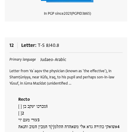
In PGP since
2021
PGPID
3865
View
12
Letter
T-S 8J40.8
Tags
Judaeo-Arabic
Primary language
Letter from Yaʿaqov the physician (known as 'the effective'), in
Shamṭūniyya, near Kūfa, Iraq, to his pupil and perhaps son-in-law
Yūsuf, in Jūma Mazīdat (unidentified …
Recto
מברכו יעקב בן [ ]
[ ]
עזרי מעם יוי
אשואקי כתירה גדא אלי משאהדה התלמ[י]ד המבין הטוב והנאה