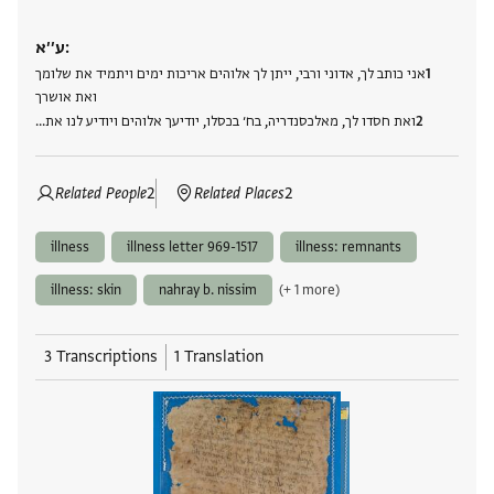
ע׳׳א:
אני כותב לך, אדוני ורבי, ייתן לך אלוהים אריכות ימים ויתמיד את שלומך
ואת אושרך
ואת חסדו לך, מאלכסנדריה, בח׳ בכסלו, יודיעך אלוהים ויודיע לנו את…
Related People
2
Related Places
2
illness
illness letter 969-1517
illness: remnants
illness: skin
nahray b. nissim
(+ 1 more)
3 Transcriptions
1 Translation