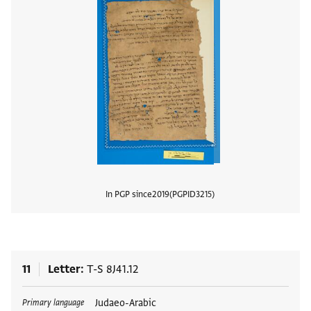
In PGP since
2019
PGPID
3215
View
11
Letter
T-S 8J41.12
Tags
Judaeo-Arabic
Primary language