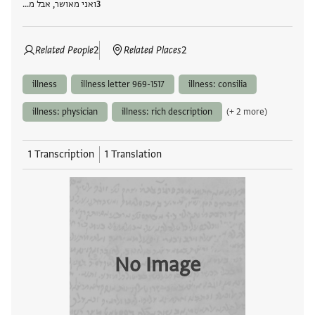
ואני מאושר, אבל מ…
Related People
2
Related Places
2
illness
illness letter 969-1517
illness: consilia
illness: physician
illness: rich description
(+ 2 more)
1 Transcription
1 Translation
No Image