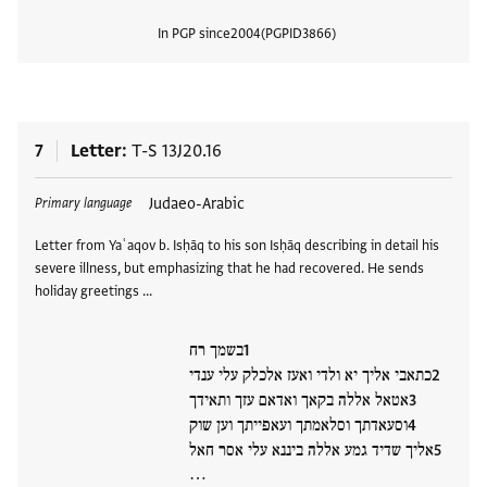
In PGP since
2004
PGPID
3866
View
7
Letter
T-S 13J20.16
Tags
Judaeo-Arabic
Primary language
Letter from Yaʿaqov b. Isḥāq to his son Isḥāq describing in detail his
severe illness, but emphasizing that he had recovered. He sends
holiday greetings …
בשמך רח
כתאבי אליך יא ולדי ואעז אלכלק עלי ענדי
אטאל אללה בקאך ואדאם עזך ותאידך
וסעאדתך וסלאמתך ועאפייתך וען שוק
אליך שדיד גמע אללה ביננא עלי אסר חאל
…