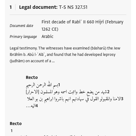
1
Legal document
T-S NS 327.51
Tags
First decade of Rabīʿ II 660 Hijrī (February
Document date
1262 CE)
Arabic
Primary language
Legal testimony. The witnesses have examined (bāsharū) the Jew
Ibrāhīm b. Abū l-ʿAlāʾ, and found that he had developed leprosy
(judhām) on account of a …
Recto
بسم الله الرحمن الرحيم
شهد من يضع خط واثبت اسمه وهو المسلمون [الاحرار]
الامنا والمقبولو القول في سهادتهم انهم باشروا ابراهيم بن بو العلا
اليه…
Recto