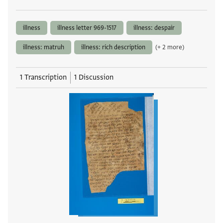
illness
illness letter 969-1517
illness: despair
illness: matruh
illness: rich description
(+ 2 more)
1 Transcription
1 Discussion