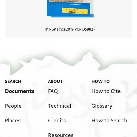
In PGP since
2019
PGPID
5982
View
SEARCH
ABOUT
HOW TO
Documents
FAQ
How to Cite
People
Technical
Glossary
Places
Credits
How to Search
Resources