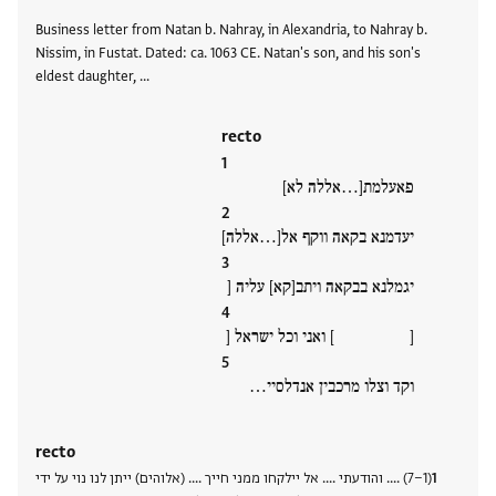
Business letter from Natan b. Nahray, in Alexandria, to Nahray b.
Nissim, in Fustat. Dated: ca. 1063 CE. Natan's son, and his son's
eldest daughter, …
recto
פאעלמת[…אללה לא]
יעדמנא בקאה ווקף אל[…אללה]
יגמלנא בבקאה ויתב[קא] עליה [
[ ] ואני וכל ישראל [
וקד וצלו מרכבין אנדלסיי…
recto
(7−1) .... והודעתי .... אל יילקחו ממני חייך .... (אלוהים) ייתן לנו נוי על ידי