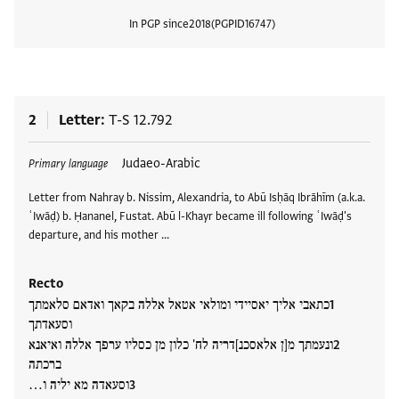
In PGP since
2018
PGPID
16747
View
2
Letter
T-S 12.792
Tags
Judaeo-Arabic
Primary language
Letter from Nahray b. Nissim, Alexandria, to Abū Isḥāq Ibrāhīm (a.k.a.
ʿIwāḍ) b. Ḥananel, Fustat. Abū l-Khayr became ill following ʿIwāḍ's
departure, and his mother …
Recto
כתאבי אליך יאסיידי ומולאי אטאל אללה בקאך ואדאם סלאמתך
וסעאדתך
ונעמתך מ[ן אלאסכנ]דריה לח' כלון מן כסליו ערפך אללה ואיאנא
ברכתה
וסעאדה מא יליה ו…