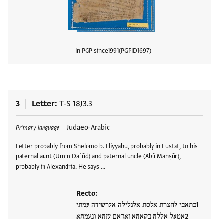
In PGP since
1991
PGPID
1697
View
3
Letter
T-S 18J3.3
Tags
Judaeo-Arabic
Primary language
Letter probably from Shelomo b. Eliyyahu, probably in Fustat, to his
paternal aunt (Umm Dāʾūd) and paternal uncle (Abū Manṣūr),
probably in Alexandria. He says …
Recto:
כתאבי לחצרת אלסת אלגלילה אלרשידה עמתי
אטאל אללה בקאהא ואדאם עזהא ונעמהא