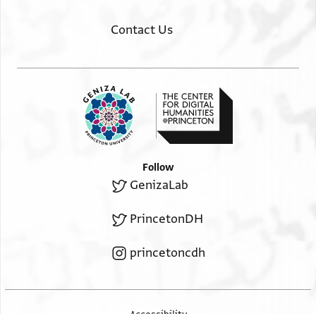
Contact Us
Follow
GenizaLab
PrincetonDH
princetoncdh
Accessibility