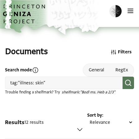
Skip to main content
home
Enable dark m
O
Documents
Filters
Open search mode help
Search mode
General
RegEx
Trouble finding a shelfmark? Try
shelfmark:"Bodl ms. Heb a 2/3"
Sort by
Results
12 results