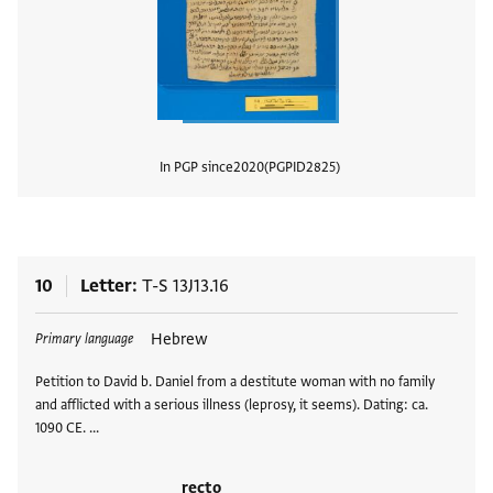
In PGP since
2020
PGPID
2825
View
10
Letter
T-S 13J13.16
Tags
Hebrew
Primary language
Petition to David b. Daniel from a destitute woman with no family
and afflicted with a serious illness (leprosy, it seems). Dating: ca.
1090 CE. …
recto