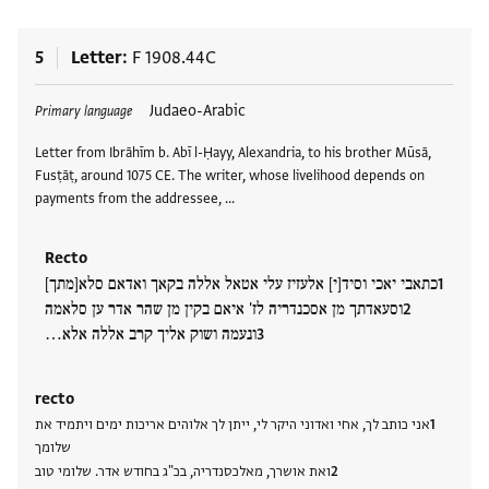
5
Letter
F 1908.44C
Tags
Judaeo-Arabic
Primary language
Letter from Ibrāhīm b. Abī l-Ḥayy, Alexandria, to his brother Mūsā,
Fusṭāṭ, around 1075 CE. The writer, whose livelihood depends on
payments from the addressee, …
Recto
כתאבי יאכי וסיד[י] אלעזיז עלי אטאל אללה בקאך ואדאם סלא[מתך]
וסעאדתך מן אסכנדריה לז' איאם בקין מן שהר אדר ען סלאמה
ונעמה ושוק אליך קרב אללה אלא…
recto
אני כותב לך, אחי ואדוני היקר לי, ייתן לך אלוהים אריכות ימים ויתמיד את
שלומך
ואת אושרך, מאלכסנדריה, בכ"ג בחודש אדר. שלומי טוב