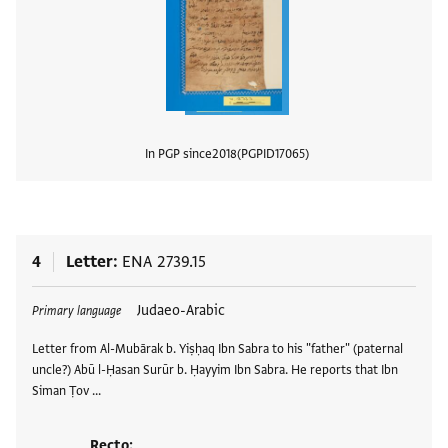
In PGP since
2018
PGPID
17065
View
4
Letter
ENA 2739.15
Tags
Judaeo-Arabic
Primary language
Letter from Al-Mubārak b. Yiṣḥaq Ibn Sabra to his "father" (paternal
uncle?) Abū l-Ḥasan Surūr b. Ḥayyim Ibn Sabra. He reports that Ibn
Siman Ṭov …
Recto: