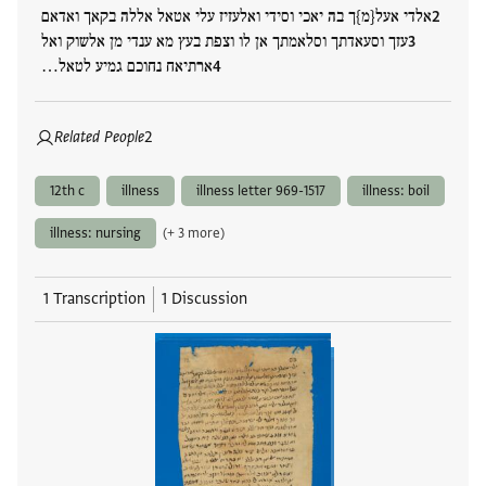
אלדי אעל{מ}ך בה יאכי וסידי ואלעזיז עלי אטאל אללה בקאך ואדאם
עזך וסעאדתך וסלאמתך אן לו וצפת בעץ מא ענדי מן אלשוק ואל
ארתיאח נחוכם גמיע לטאל…
Related People
2
12th c
illness
illness letter 969-1517
illness: boil
illness: nursing
(+ 3 more)
1 Transcription
1 Discussion