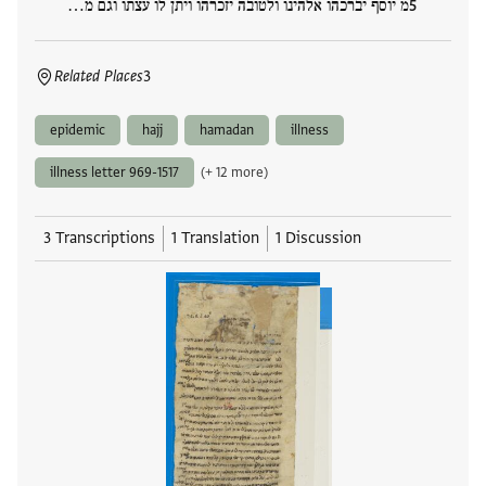
מ יוסף יברכהו אלהינו ולטובה יזכרהו ויתן לו עצתו וגם מ…
Related Places
3
epidemic
hajj
hamadan
illness
illness letter 969-1517
(+ 12 more)
3 Transcriptions
1 Translation
1 Discussion