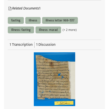
Related Documents
1
fasting
illness
illness letter 969-1517
illness: fasting
illness: marad
(+ 2 more)
1 Transcription
1 Discussion