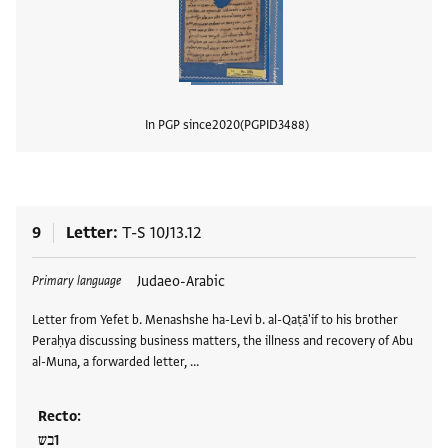
In PGP since
2020
PGPID
3488
View
9
Letter
T-S 10J13.12
Tags
Judaeo-Arabic
Primary language
Letter from Yefet b. Menashshe ha-Levi b. al-Qaṭā'if to his brother
Peraḥya discussing business matters, the illness and recovery of Abu
al-Muna, a forwarded letter, …
Recto:
בש