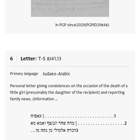
In PGP since
2020
PGPID
29848
View
6
Letter
T-S 8J41.13
Tags
Judaeo-Arabic
Primary language
Personal letter giving condolences on the occasion of the death of a
little girl (presumably the daughter of the recipient) and reporting
family news. (Information …
. . . . . . . . . . . . . . . . . . . . . . . . . . . . ] עאפיה
. . . . . . . . . . . . . . . . . . . ] מדה שהר ו/נ/צף ואמא מא
דכרה אלמולי מן גהה מו…