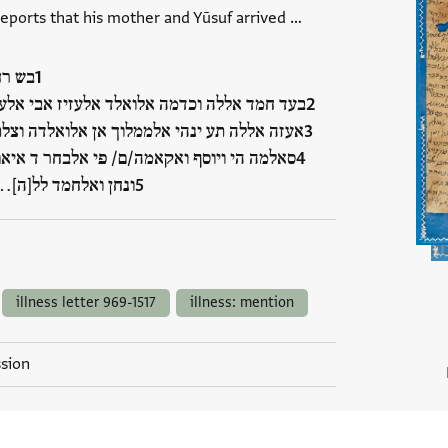
reports that his mother and Yūsuf arrived …
בש רח
בעד חמד אללה וכדמה אלואלד אלעזיז אבי אלע
אעזה אללה תע ינהי אלממלוך אן אלואלדה וצל
סאלמה הי ויוסף ואקאמה/ם/ פי אלבחר ד איא
ונחן ואלחמד לל[ה]…
illness letter 969-1517
illness: mention
ssion