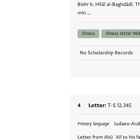
Bishr b. Hilāl al-Baghdādī. Th
min …
illness
illness letter 969
No Scholarship Records
4
Letter
T-S 12.345
Tags
Judaeo-Ara
Primary language
Letter from Abū ʿAlī to his fa