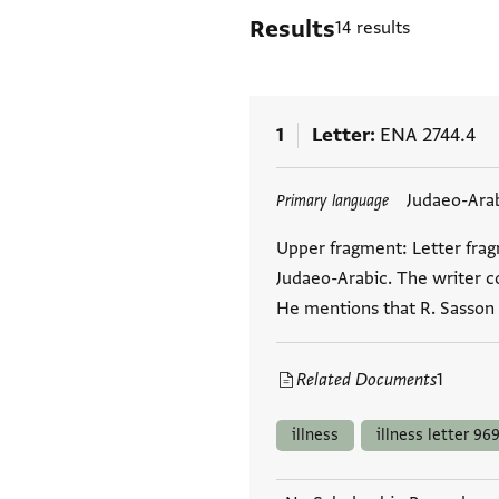
Results
14 results
1
Letter
ENA 2744.4
Tags
Judaeo-Ara
Primary language
Upper fragment: Letter fra
Judaeo-Arabic. The writer co
He mentions that R. Sasson
Related Documents
1
illness
illness letter 969