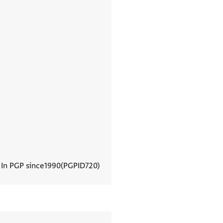
In PGP since
1990
PGPID
720
View document details