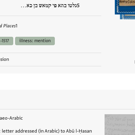
גלטו בהא פי קמאש בן כא…
d Places
1
-1517
illness: mention
ssion
daeo-Arabic
letter addressed (in Arabic) to Abū l-Ḥasan