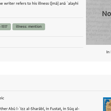
e writer refers to his illness ([mā] anā ʿalayhi
No
-1517
illness: mention
In
bic
ther Abū l-ʿIzz al-Sharābī, in Fustat, in Sūq al-