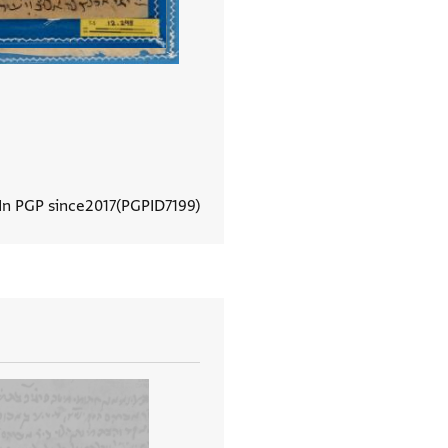
In PGP since
2017
PGPID
7199
View document details