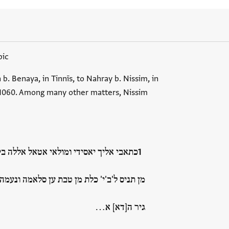
bic
b. Benaya, in Tinnīs, to Nahray b. Nissim, in
 1060. Among many other matters, Nissim
כתאבי אליך יאסידי ומולאי אטאל אללה 
מן תניס ל'ב'י' כלת מן טבת ען סלאמה ונעמ
גיר ה[דא] א…