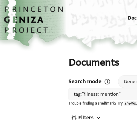
Skip to main content
home
Doc
Documents
Search mode
Open search mode
Gener
Trouble finding a shelfmark? Try
shelfma
Filters