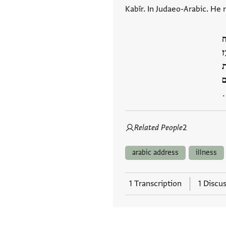
Kabīr. In Judaeo-Arabic. He 
ז
ת
ם
Related People
2
arabic address
illness
1 Transcription
1 Discu