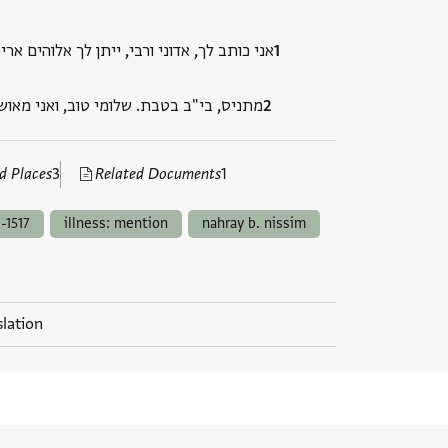
אני כותב לך, אדוני ורבי, ייתן לך אלוהים אר
מתניס, בי"ב בטבת. שלומי טוב, ואני מא…
d Places
3
Related Documents
1
-1517
illness: mention
nahray b. nissim
slation