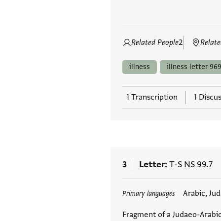
Related People
2
Relate
illness
illness letter 969
1 Transcription
1 Discu
3
Letter
T-S NS 99.7
Tags
Arabic, Ju
Primary languages
Fragment of a Judaeo-Arabic 