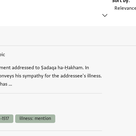
Sort by
bic
gment addressed to Ṣadaqa ha-Ḥakham. In
nveys his sympathy for the addressee's illness.
 has …
-1517
illness: mention