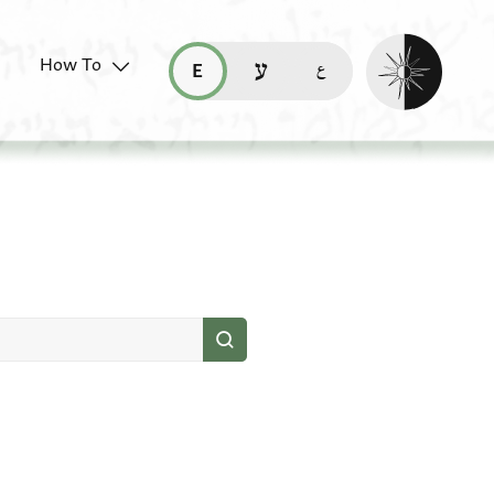
Enable dark mo
How To
قراءة هذه الصفحة في العربيّة (ar)
read this page in English (en)
קריאת העמוד ב-עברית (he)