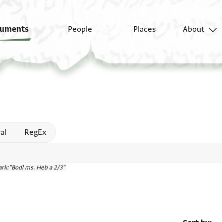
uments
People
Places
About
 help
al
RegEx
rk:"Bodl ms. Heb a 2/3"