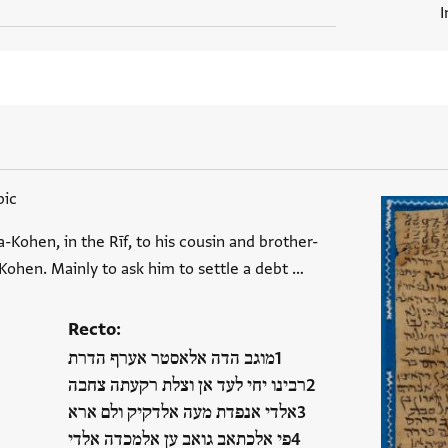
I
bic
a-Kohen, in the Rīf, to his cousin and brother-
ohen. Mainly to ask him to settle a debt …
Recto:
מוגב הדה אלאסטר אערף הדרת
רבינו יחי לעד אן וצלת רקעתה צחבה
אלדי אנפדת מעה אלדקיק ולם ארא
פי אלכתאב גואב ען אלמכדה אלדי