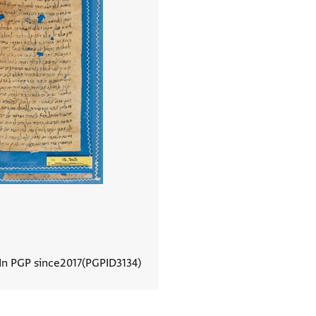
In PGP since
2017
PGPID
3134
View document details