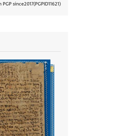
n PGP since
2017
PGPID
11621
View document details