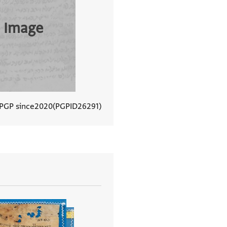
 Image
 PGP since
2020
PGPID
26291
View document details