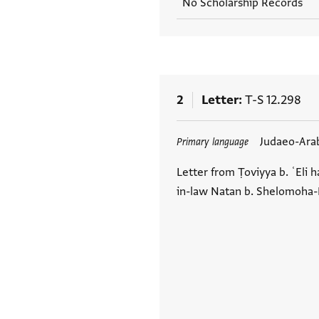
No Scholarship Records
2
Letter
T-S 12.298
Tags
Judaeo-Ara
Primary language
Letter from Ṭoviyya b. ʿEli h
in-law Natan b. Shelomoha-K