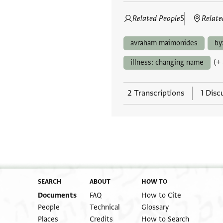
Related People
5
Relate
avraham maimonides
by
(+
illness: changing name
2 Transcriptions
1 Disc
SEARCH
ABOUT
HOW TO
Documents
FAQ
How to Cite
People
Technical
Glossary
Places
Credits
How to Search