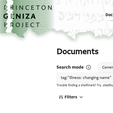
Skip to main content
home
Doc
Documents
Search mode
Open search mode
Gener
Trouble finding a shelfmark? Try
shelfma
Filters