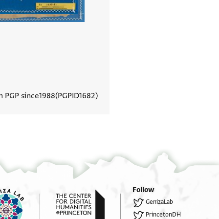
In PGP since
1988
PGPID
1682
View document details
Follow
GenizaLab
PrincetonDH