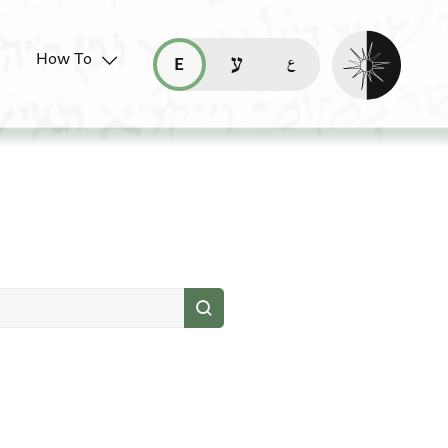
Enable dark mo
How To
قراءة هذه الصفحة في العربيّة (ar)
read this page in English (en)
קריאת העמוד ב-עברית (he)