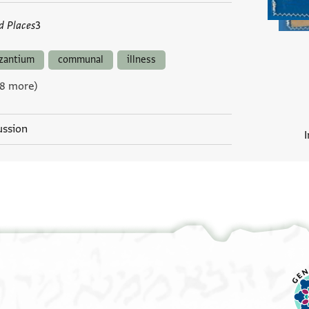
d Places
3
zantium
communal
illness
 8 more)
ussion