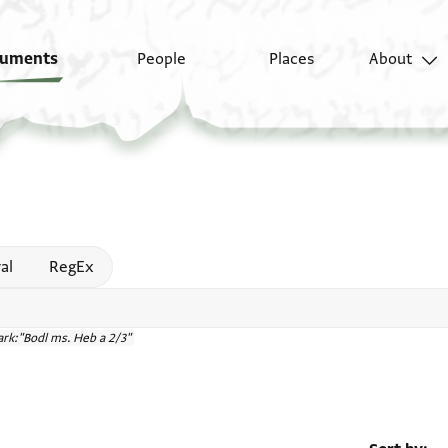
uments
People
Places
About
 help
al
RegEx
rk:"Bodl ms. Heb a 2/3"