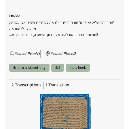
recto
אחי היקר עליי, יאריך ה' את חייו ויחיה לו את בנו יחידו השיך' אבו עמראן,
וייתן לך לראות את
תורתו וחופתו. זאת להודיע להדרתך הנשגבה, כי כתבתי לך מ…
Related People
5
Related Places
2
ib-untranslated-eng
ib3
india book
2 Transcriptions
1 Translation