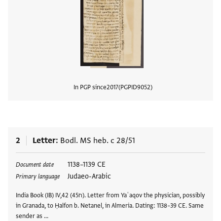
In PGP since
2017
PGPID
9052
View
2
Letter
Bodl. MS heb. c 28/51
Tags
1138–1139 CE
Document date
Judaeo-Arabic
Primary language
India Book (IB) IV,42 (ח45). Letter from Yaʿaqov the physician, possibly
in Granada, to Ḥalfon b. Netanel, in Almeria. Dating: 1138–39 CE. Same
sender as …