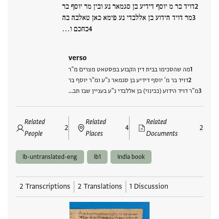
דויד בר מ יוסף דידיע בן סגמאר נע ובין מר יוסף בר
מר דויד הידוע בן אללבדי נע פימא כאן טאלבה בה
בחכם ו…
verso
מה שהסכימו בבית דין הקבוע בפסטאט מצרים מ"ר
דויד בר מ' יוסף דידיע בן סגמאר נ"ע ומ"ר יוסף בר
מ"ר דויד הידוע (ככינוי) בן אללבדי נ"ע בעניין שבו תב…
Related
Related
Related
2
4
2
People
Places
Documents
ib-untranslated-eng
ib1
india book
2 Transcriptions
2 Translations
1 Discussion