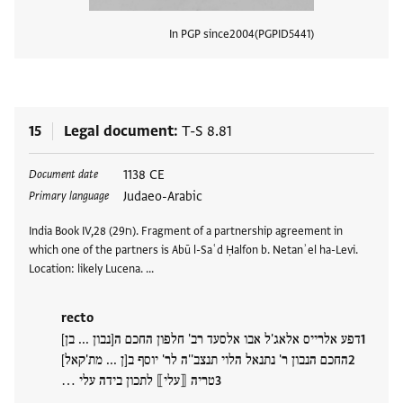
In PGP since
2004
PGPID
5441
View
15
Legal document
T-S 8.81
Tags
1138 CE
Document date
Judaeo-Arabic
Primary language
India Book IV,28 (ח29). Fragment of a partnership agreement in
which one of the partners is Abū l-Saʿd Ḥalfon b. Netanʾel ha-Levi.
Location: likely Lucena. …
recto
דפע אלרייס אלאג'ל אבו אלסעד רב' חלפון החכם ה[נבון ... בן]
החכם הנבון ר' נתנאל הלוי תנצב''ה לר' יוסף ב[ן ... מת'קאל]
טריה ⟦עלי⟧ לתכון בידה עלי …