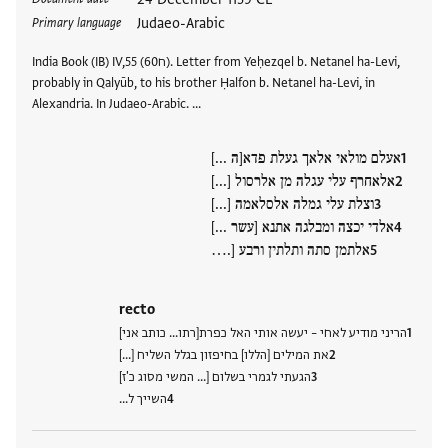
Judaeo-Arabic
Primary language
India Book (IB) IV,55 (ח60). Letter from Yeḥezqel b. Netanel ha-Levi,
probably in Qalyūb, to his brother Ḥalfon b. Netanel ha-Levi, in
Alexandria. In Judaeo-Arabic. …
אעלם מולאי אלאך געלת פדא[ה ...]
אלאחרף עלי עגלה מן אלרסול [...]
וצלת עלי גמלה אלסלאמה [...]
אלדי יכצה ומבלגה אתנא [עשר ...]
אלתמן סתה ותלתין ורבע [.…
recto
הריני מודיע לאחי – יעשה אותי האל כפרת[רתו... כותב אני]
את המילים [הללו] בחיפזון בגלל השליח [...]
הגעתי לגמרי בשלום [... המשי מסוג כ'ז]
השייך ל…