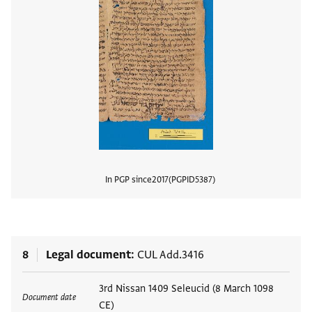
In PGP since
2017
PGPID
5387
View
8
Legal document
CUL Add.3416
Tags
3rd Nissan 1409 Seleucid (8 March 1098
Document date
CE)