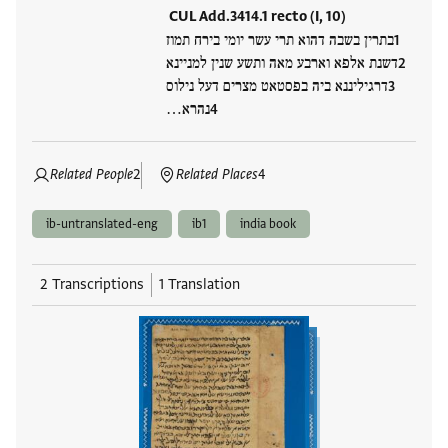
CUL Add.3414.1 recto (I, 10)
בתרין בשבה דהוא תרי עשר יומי בירח תמוז
דשנת אלפא וארבע מאה ותשע שנין למניינא
דרגיליננא ביה בפסטאט מצרים דעל נילוס
נהרא…
Related People
2
Related Places
4
ib-untranslated-eng
ib1
india book
2 Transcriptions
1 Translation