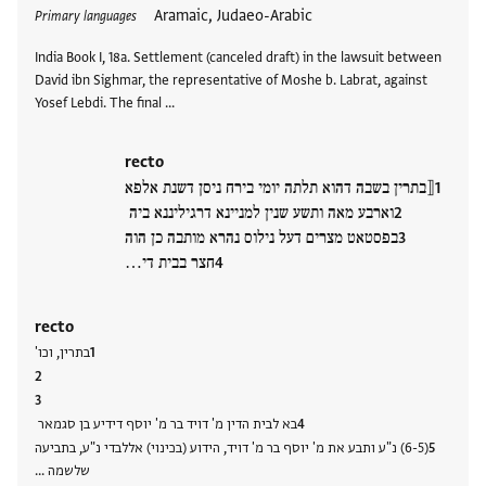
Aramaic, Judaeo-Arabic
Primary languages
India Book I, 18a. Settlement (canceled draft) in the lawsuit between
David ibn Sighmar, the representative of Moshe b. Labrat, against
Yosef Lebdi. The final …
recto
⟦בתרין בשבה דהוא תלתה יומי בירח ניסן דשנת אלפא
וארבע מאה ותשע שנין למניינא דרגיליננא ביה
בפסטאט מצרים דעל נילוס נהרא מותבה כן הוה
חצר בבית די…
recto
בתרין, וכו'
בא לבית הדין מ' דויד בר מ' יוסף דידיע בן סגמאר
(6-5) נ"ע ותבע את מ' יוסף בר מ' דויד, הידוע (בכינוי) אללבדי נ"ע, בתביעה
שלשמה …