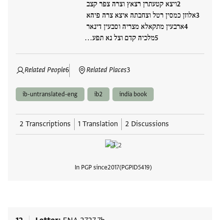
ויצא קטעתרן רצאץ וצרה צפר קצב
אלוזן כמסין רטל וצחבתה איצא צרה פיהא
ארבעין מתקאלא מצריה וסבעין דינאר
מלכיה קדם וצל נא תפע…
Related People
6
Related Places
3
ib-untranslated-eng
ib2
india book
2 Transcriptions
1 Translation
2 Discussions
In PGP since
2017
PGPID
5419
View