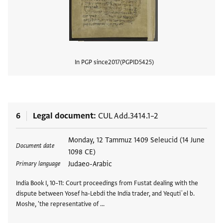
In PGP since
2017
PGPID
5425
View
6
Legal document
CUL Add.3414.1–2
Tags
Monday, 12 Tammuz 1409 Seleucid (14 June
Document date
1098 CE)
Judaeo-Arabic
Primary language
India Book I, 10–11: Court proceedings from Fustat dealing with the
dispute between Yosef ha-Lebdi the India trader, and Yequtiʾel b.
Moshe, 'the representative of …