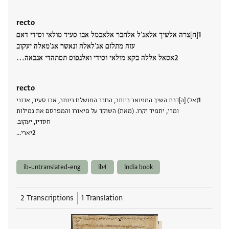
recto
[ח]צרה אלשיך אלאג'ל אלחבר אלאכמל אבו סעיד מולאי וסידי דאם
עזה מתלזם אג'לאלה ונאשר אג'מאלה יעקוב
אטאל אללה בקא מולאי וסידי ואלנפוס תסתהדי אנבאה…
recto
(אל) [ה]דרת השיך המפואר ביותר, החבר המושלם ביותר, אבו סעיד, אדוני
ומרי, יתמיד יקרו. (מאת) השוקד על פיאורו והמפרסם את גמילות
חסדיו, יעקוב.
יארי…
ib-untranslated-eng
ib4
india book
2 Transcriptions
1 Translation