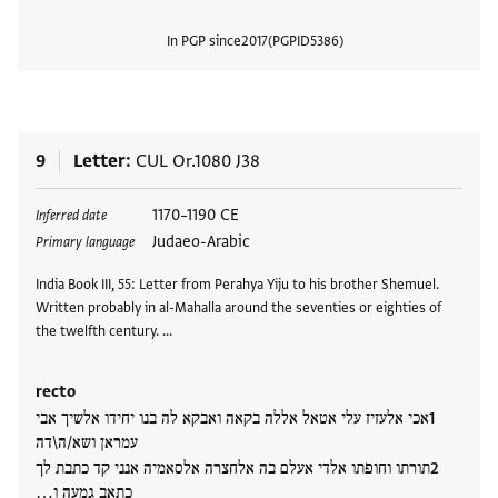
In PGP since
2017
PGPID
5386
View
9
Letter
CUL Or.1080 J38
Tags
1170–1190 CE
Inferred date
Judaeo-Arabic
Primary language
India Book III, 55: Letter from Perahya Yiju to his brother Shemuel.
Written probably in al-Mahalla around the seventies or eighties of
the twelfth century. …
recto
אכי אלעזיז עלי אטאל אללה בקאה ואבקא לה בנו יחידו אלשיך אבי
עמראן ושא/ה\דה
תורתו וחופתו אלדי אעלם בה אלחצרה אלסאמיה אנני קד כתבת לך
כתאב גמעה ו…