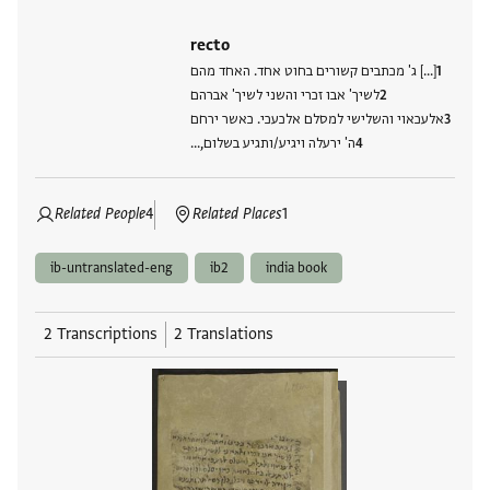
recto
[...] ג' מכתבים קשורים בחוט אחד. האחד מהם
לשיך' אבו זכרי והשני לשיך' אברהם
אלעכאוי והשלישי למסלם אלכעכי. כאשר ירחם
ה' ירעלה ויגיע/ותגיע בשלום,…
Related People
4
Related Places
1
ib-untranslated-eng
ib2
india book
2 Transcriptions
2 Translations