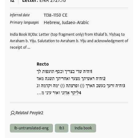
12
Letter
ENA 2727.7b
Tags
1138–1150 CE
Inferred date
Hebrew, Judaeo-Arabic
Primary languages
India Book III,10a: Letter (top fragment only) from Khalaf b. Yiṣḥaq to
Avraham b. Yiju. Salutation to Avraham b. Yiju and acknowledgment of
receipt of …
Recto
והיה שדי בצריך וכסף תועפות לך
והיה ראשיתך מצער ואחריתך תשגה מאד
והיה זרעך כעשב הארך (!) ופרצתה (!) ימה וקדמה וגֹ
לִיִקִרִ אִדִוִני ואור עיני מ…
Related People
2
ib-untranslated-eng
ib3
india book