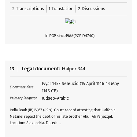
2 Transcriptions
1 Translation
2 Discussions
In PGP since
1988
PGPID
4740
View
13
Legal document
Halper 344
Tags
Iyyar 1457 Seleucid (15 April 1146–13 May
Document date
1146 CE)
Judaeo-Arabic
Primary language
India Book (IB) IV,67 (ח89). Court record attesting that Ḥalfon b.
Netanel repaid the debt of his late brother Abū ʿAlī Yeḥezqel.
Location: Alexandria. Dated: …