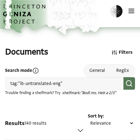
Skip to main content
home
Enable dark m
O
Documents
Filters
Open search mode help
Search mode
General
RegEx
Trouble finding a shelfmark? Try
shelfmark:"Bodl ms. Heb a 2/3"
Sort by
Results
140 results