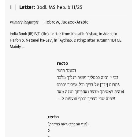
1
Letter
Bodl. MS heb. b 11/25
Tags
Hebrew, Judaeo-Arabic
Primary languages
India Book (IB) IV,11 (ח11). Letter from Khalaf b. Yiṣḥaq, in Aden, to
Ḥalfon b. Netanel ha-Levi, in ʿAydhāb. Dating: after autumn 1131 CE.
Mainly …
recto
בשמ' רחמ'
כי י' יהיה בכסליך ושמר רגליך מלכד
תרום [ידך] על צריך וכל אויביך יכרתו
והיה ראשיתך מצער ואחריתך ישגה מאד
והיה שדי בצריך וכסף תועפות ל…
recto
[גוף המכתב (ראה במקרר)]