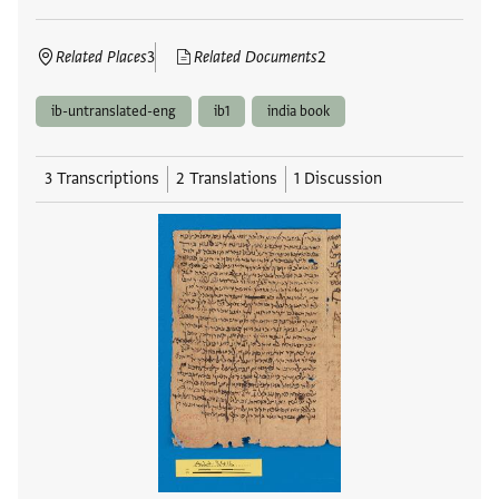
Related Places
3
Related Documents
2
ib-untranslated-eng
ib1
india book
3 Transcriptions
2 Translations
1 Discussion