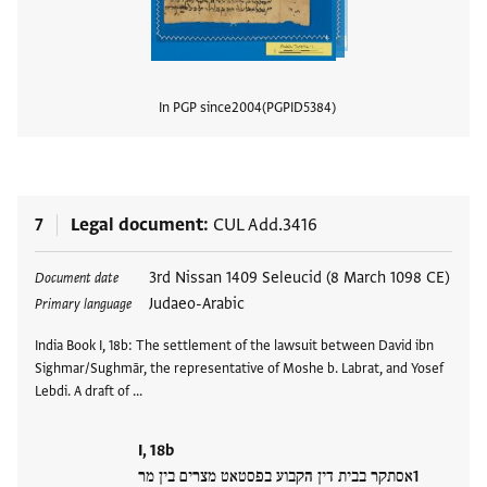
In PGP since
2004
PGPID
5384
View
7
Legal document
CUL Add.3416
Tags
3rd Nissan 1409 Seleucid (8 March 1098 CE)
Document date
Judaeo-Arabic
Primary language
India Book I, 18b: The settlement of the lawsuit between David ibn
Sighmar/Sughmār, the representative of Moshe b. Labrat, and Yosef
Lebdi. A draft of …
I, 18b
אסתקר בבית דין הקבוע בפסטאט מצרים בין מר