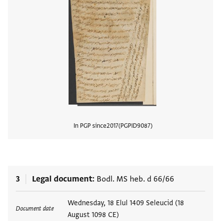
In PGP since
2017
PGPID
9087
View
3
Legal document
Bodl. MS heb. d 66/66
Tags
Wednesday, 18 Elul 1409 Seleucid (18
Document date
August 1098 CE)