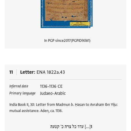
In PGP since
2017
PGPID
9081
View
11
Letter
ENA 1822a.43
Tags
1136–1136 CE
Inferred date
Judaeo-Arabic
Primary language
India Book II, 30: Letter from Madmun b. Ḥasan to Avraham Ibn Yiju:
mutual assistance. Aden, ca. 1136.
[...] עדד כל צרה כ' קטעה