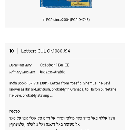
In PGP since
2004
PGPID
4743
View
10
Letter
CUL Or.1080 J94
Tags
October 1138 CE
Document date
Judaeo-Arabic
Primary language
India Book (IB) IV,31 (ח39). Letter from Yosef b. Shemuel ha-Levi
known as Ibn al-Lukhtūsh, probably in Granada, to Ḥalfon b. Netanel
ha-Levi, probably staying …
recto
וצל אללה באל מזיד סעד מולאי וסידי אל רייס אל אעלי אבו אל סעד
אל משהור באל דיאנה ואל ג'לאלה [אלמערוף]