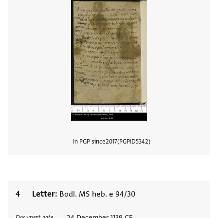
In PGP since
2017
PGPID
5342
View
4
Letter
Bodl. MS heb. e 94/30
Tags
24 December 1139 CE
Document date