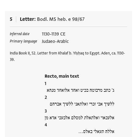
5
Letter
Bodl. MS heb. e 98/67
Tags
1130–1139 CE
Inferred date
Judaeo-Arabic
Primary language
India Book II, 52. Letter from Khalaf b. Yiṣḥaq to Egypt. Aden, ca. 1130-
39.
Recto, main text
ג' כתב מרבוטה בכיט ואחד אלואחד מנהא
ללשיך אבי זכרי ואלתאני ללשיך אברהם
אלעכאוי ואלתאלת למסלם אלכעכי אדא מן
אללה תעאלי באלס…