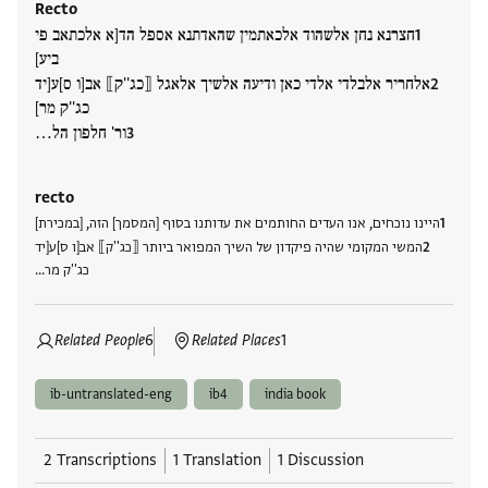
Recto
חצרנא נחן אלשהוד אלכאתמין שהאדתנא אספל הד[א אלכתאב פי
ביע]
אלחריר אלבלדי אלדי כאן ודיעה אלשיך אלאגל ⟦כג''ק⟧ אב[ו ס]ע[יד
כג''ק מר]
ור' חלפון הל…
recto
היינו נוכחים, אנו העדים החותמים את עדותנו בסוף [המסמך] הזה, [במכירת]
המשי המקומי שהיה פיקדון של השיך המפואר ביותר ⟦כג''ק⟧ אב[ו ס]ע[יד
כג''ק מר…
Related People
6
Related Places
1
ib-untranslated-eng
ib4
india book
2 Transcriptions
1 Translation
1 Discussion