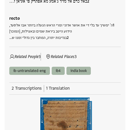
באל כרם אל מזיד ג'אמע מא אפתרק פי אעיאן ז…
recto
ה' ימשיך עד בלי די את אושר אדוני ומרי הראש הנעלה ביותר אבו אלסעד,
הידוע היטב ביראת שמים ובאצילות, [המוכר]
בנדיבות יתרה, המחבר בין גדולי זמנו ש…
Related People
3
Related Places
3
ib-untranslated-eng
ib4
india book
2 Transcriptions
1 Translation