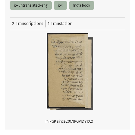
ib-untranslated-eng
ib4
india book
2 Transcriptions
1 Translation
In PGP since
2017
PGPID
9102
View