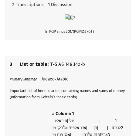
2 Transcriptions
1 Discussion
In PGP since
2017
PGPID
2708
View
3
List or table
T-S AS 148.14a-b
Tags
Judaeo-Arabic
Primary language
Important list of beneficiaries, containing names and sums of money.
(Information from Goitein's index cards)
a Column 1
. . . . . . [ . . . . . . . . . . עלי]ה באלע .
לוציה . [ . . . ]ס[ . . ]אבו אלרטי אלסקי טו
אבר[ה]ם אלכפ[ . . . . ]אלג רום טו