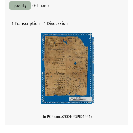
poverty
(+ 1 more)
1 Transcription
1 Discussion
In PGP since
2004
PGPID
4654
View