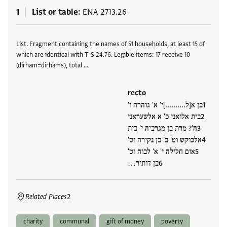
1
List or table
ENA 2713.26
Tags
List. Fragment containing the names of 51 households, at least 15 of
which are identical with T-S 24.76. Legible items: 17 receive 10
(dirham=dirhams), total …
recto
בן א[ל..........]י' א' גוהרה ו'
בית אלואני כ' א אלשעראני
ה'? מרת בן מגרביה י' בית
אלכוקש וט' ב' בן נקירה וט'
אום חלילה י' א' לבוה וט'
בן דותיר…
Related Places
2
charity
communal
gift of money
poverty