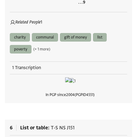
…
Related People
1
charity
communal
gift of money
list
poverty
(+ 1 more)
1 Transcription
In PGP since
2004
PGPID
4551
View
6
List or table
T-S NS J151