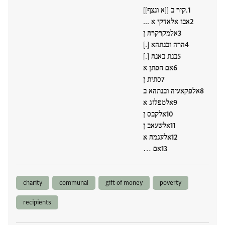
.קיר ב [[א ונצף]]
אבו אלאדקי א ...
אלמקרקרה ן
הרה ובנתהא [.]
בנת באנה [.]
אם חפתן א
סתית ן
אלפקאעיה ובנתהא ב
אלמפלוג א
אלקבס ן
אלשעאב ן
אלעגמה א
אם …
charity
communal
gift of money
poverty
recipients