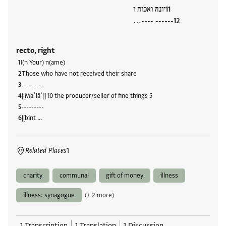
יונה ואכוה ו
------ ----…
recto, right
I(n Your) n(ame)
Those who have not received their share
---------
[[Maʿlāʾ]] 10 the producer/seller of fine things 5
---------
[[bint …
Related Places
1
charity
communal
gift of money
illness
illness: synagogue
(+ 2 more)
1 Transcription
1 Translation
1 Discussion