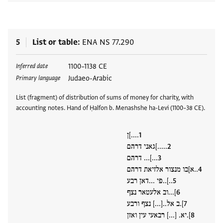
5
List or table
ENA NS 77.290
Tags
1100–1138 CE
Inferred date
Judaeo-Arabic
Primary language
List (fragment) of distribution of sums of money for charity, with
accounting notes. Hand of Ḥalfon b. Menashshe ha-Levi (1100–38 CE).
....]ן
.....]גאני דרהם
...]... דרהם
..א]בו מנצור אלזיאת דרהם
..]..פי ...דאן רבע
]...וב אלעטאר נצף
].ב אל..[...] נצף ורבע
].יא. [...] רבאעי עין ואזן