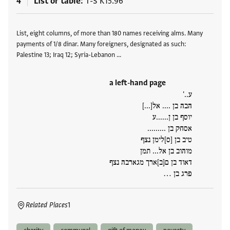
4
List or table
T-S K15.96
Tags
List, eight columns, of more than 180 names receiving alms. Many
payments of 1/8 dinar. Many foreigners, designated as such:
Palestine 13; Iraq 12; Syria-Lebanon …
a left-hand page
ע..'
הבה בן .... אל[...]
יוסף בן ן......ע
אסחק בן .........
טיב בן [ס]לימן נצף
מוהוב בן אל... תמן
דאוד בן ם[ב]ארך מגארבה נצף
פרג בן …
Related Places
1