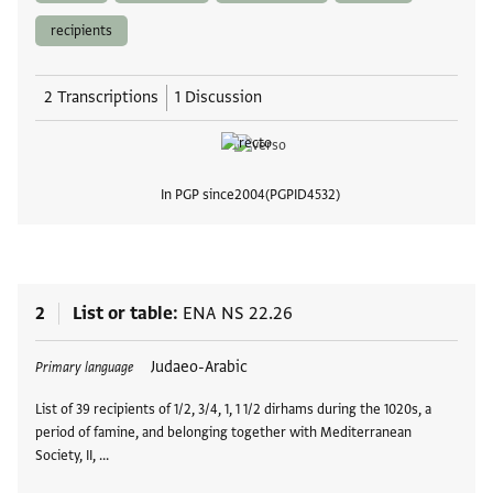
recipients
2 Transcriptions
1 Discussion
In PGP since
2004
PGPID
4532
View
2
List or table
ENA NS 22.26
Tags
Judaeo-Arabic
Primary language
List of 39 recipients of 1/2, 3/4, 1, 1 1/2 dirhams during the 1020s, a
period of famine, and belonging together with Mediterranean
Society, II, …