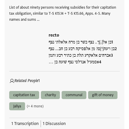
Tags
List of about ninety persons receiving subsidies for their capitation
tax obligation, similar to T-S K15.14 + T-S K15.66, Apps. 4-5. Many
names and sums …
recto
בן אל[.]ך.. נצף בשׁר בן מרה אלאלתי נצף
בן ויעה[י]ם? מן אלפסיקה רבע בן חב... נצף
אברהים אלאקרע תלת בן כתיר רבע ותמן
אסמעיל אנדלסי נצף שׁועה בן …
Related People
1
capitation tax
charity
communal
gift of money
jaliya
(+ 4 more)
1 Transcription
1 Discussion