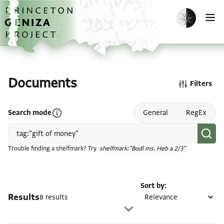
Skip to main content
home
Enable dark m
O
Documents
Filters
Open search mode help
Search mode
General
RegEx
Trouble finding a shelfmark? Try
shelfmark:"Bodl ms. Heb a 2/3"
Sort by
Results
8 results