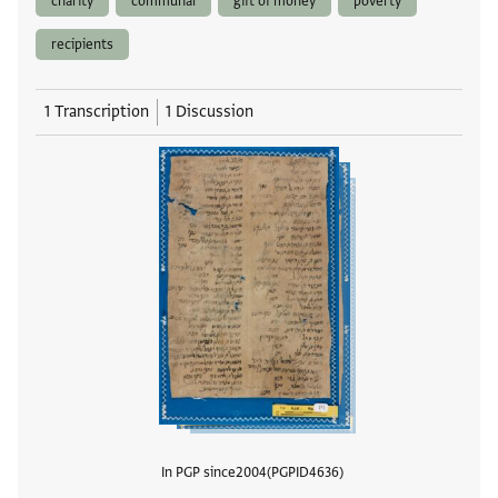
charity
communal
gift of money
poverty
recipients
1 Transcription
1 Discussion
In PGP since
2004
PGPID
4636
View