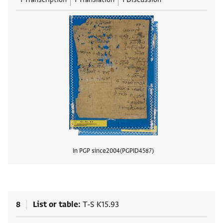
In PGP since
2004
PGPID
4587
View
8
List or table
T-S K15.93