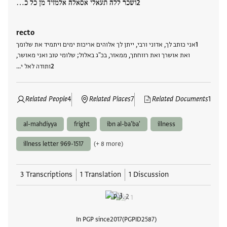
ושכר ללה תעאלי אסאלה אלמזיד מן כל כ…
recto
אני כותב לך, אדוני ורבי, ייתן לך אלוהים אריכות ימים ויתמיד את שלומך
ואת אושרך ואת רווחתך, ממאזר, בכ"ג באלול; שלומי טוב ואני מאושר,
ותודה לאל י…
Related People
4
Related Places
7
Related Documents
1
al-mahdiyya
fright
ibn al-ba'ba'
illness
illness letter 969-1517
(+ 8 more)
3 Transcriptions
1 Translation
1 Discussion
In PGP since
2017
PGPID
2587
View