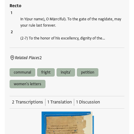
Recto
In Y(our name), O M(erciful). To the gate of the nagidate, may
your rule last forever.
(2-7) To the honor of his excellency, dignity of the…
Related Places
2
communal
fright
inqita'
petition
women's letters
2 Transcriptions
1 Translation
1 Discussion