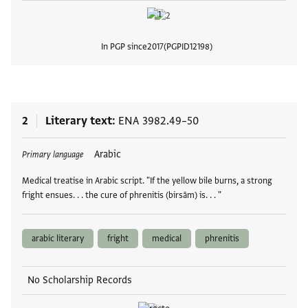
In PGP since
2017
PGPID
12198
View
2
Literary text
ENA 3982.49–50
Tags
Arabic
Primary language
Medical treatise in Arabic script. "If the yellow bile burns, a strong
fright ensues. . . the cure of phrenitis (birsām) is. . . "
arabic literary
fright
medical
phrenitis
No Scholarship Records