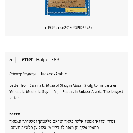
In PGP since
2017
PGPID
8278
View
5
Letter
Halper 389
Tags
Judaeo-Arabic
Primary language
Letter from Salāma b. Mūsā of Sfax, in Mazar, Sicily, to his partner
Yehuda b. Moshe b. Sughmār, in Fustat. In Judaeo-Arabic. The longest
letter …
recto
סידי ומולאי אטאל אללה בקאך ואדאם סלאמתך וסעאדתך ונעמאך
כתאבי אליך מן מאזר לז' בקין מן אלול ען סלאמה ונעמה