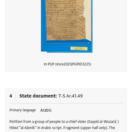
In PGP since
2021
PGPID
3225
View
4
State document
T-S Ar.41.49
Tags
Arabic
Primary language
Petition from a group of people to a chief vizier (Sayyid al-Wuzarāʾ)
titled "al-Kāmilī." In Arabic script. Fragment (upper half only). The