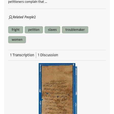
petitioners complain that …
Related People
2
fright
petition
slaves
troublemaker
women
1 Transcription
1 Discussion