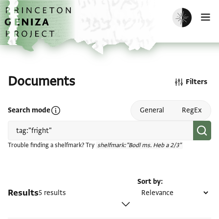
Skip to main content
home
Enable dark m
O
Documents
Filters
Open search mode help
Search mode
General
RegEx
Trouble finding a shelfmark? Try
shelfmark:"Bodl ms. Heb a 2/3"
Sort by
Results
5 results