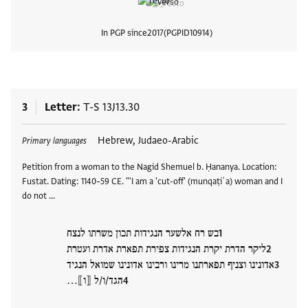
In PGP since
2017
PGPID
10914
View
3
Letter
T-S 13J13.30
Tags
Hebrew, Judaeo-Arabic
Primary languages
Petition from a woman to the Nagid Shemuel b. Ḥananya. Location:
Fustat. Dating: 1140–59 CE. "'I am a 'cut-off' (munqaṭiʿa) woman and I
do not …
בש רח אלשער הנגידות תכון משרתו לנצח
ליקר הדרת יקרת הנגידות צפירת תפארת אדרת ועטרת
אדונינו וצניף תפארתנו מרינו ורבינו אדונינו שמואל הנגיד
הגד/ו/ל ⟦ו⟧…