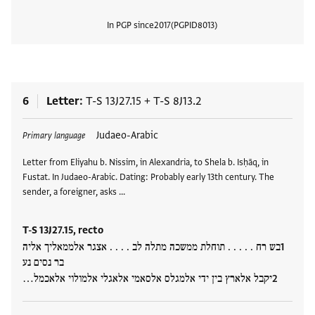
In PGP since
2017
PGPID
8013
View
6
Letter
T-S 13J27.15
+
T-S 8J13.2
Tags
Judaeo-Arabic
Primary language
Letter from Eliyahu b. Nissim, in Alexandria, to Shela b. Isḥāq, in
Fustat. In Judaeo-Arabic. Dating: Probably early 13th century. The
sender, a foreigner, asks …
T-S 13J27.15, recto
בש רח . . . . . תוחלת ממשכה מתלה לב . . . . אצגר אלממאליך אליה
בר נסים נע
יקבל אלארץ בין ידי אלמגלס אלסאמי אלאגלי אלמולוי אלאכמל…