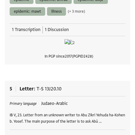
epidemic: mawt
illness
(+ 3 more)
1 Transcription
1 Discussion
In PGP since
2017
PGPID
2428
View
5
Letter
T-S 13J20.10
Tags
Judaeo-Arabic
Primary language
IB V, 23. Letter from an unknown writer to Abu Zikri Yehuda ha-Kohen
b. Yosef. The main purpose of the letter is to ask Abū …