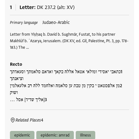
1
Letter
DK 237.2 (alt: XV)
Tags
Judaeo-Arabic
Primary language
Letter from Yiṣḥaq b. David b. Sughmār, Fustat, to his partner
Makhlūf b. ʿAzarya, Jerusalem. (DK XV, ed. Gil, Palestine, Pt. 3, pp. 178-
183.) The …
Recto
כתאבי יאסידי ומולאי אטאל אללה בקאך ואדאם סלאמתך וסעאדתך
וציאנתך
מן אלפסטאט י בקין מן טבת ען סלאמה ואלחמד ללה רב אלעאלמין
ושוק
[אליך שדיד] אסל …
Related Places
4
epidemic
epidemic: amrad
illness