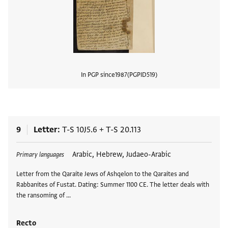
In PGP since
1987
PGPID
519
View
9
Letter
T-S 10J5.6
+
T-S 20.113
Tags
Arabic, Hebrew, Judaeo-Arabic
Primary languages
Letter from the Qaraite Jews of Ashqelon to the Qaraites and
Rabbanites of Fustat. Dating: Summer 1100 CE. The letter deals with
the ransoming of …
Recto