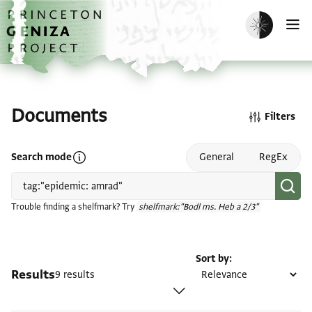
Skip to main content
home
Enable dark m
O
Documents
Filters
Open search mode help
Search mode
General
RegEx
Trouble finding a shelfmark? Try
shelfmark:"Bodl ms. Heb a 2/3"
Sort by
Results
9 results