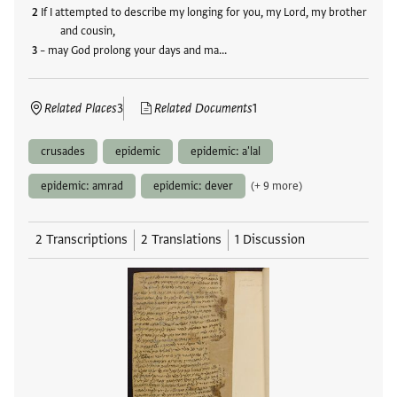
If I attempted to describe my longing for you, my Lord, my brother
and cousin,
– may God prolong your days and ma…
Related Places
3
Related Documents
1
crusades
epidemic
epidemic: a'lal
epidemic: amrad
epidemic: dever
(+ 9 more)
2 Transcriptions
2 Translations
1 Discussion