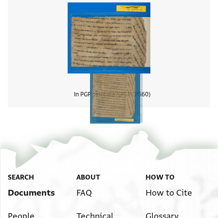
In PGP since
1987
PGPID
1560
View
SEARCH
ABOUT
HOW TO
Documents
FAQ
How to Cite
People
Technical
Glossary