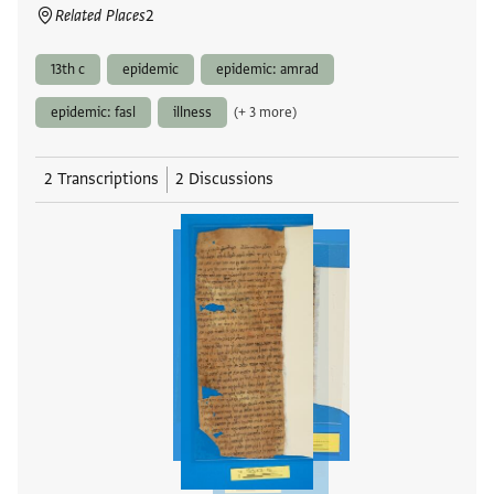
Related Places
2
13th c
epidemic
epidemic: amrad
epidemic: fasl
illness
(+ 3 more)
2 Transcriptions
2 Discussions