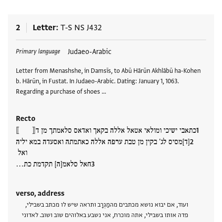
2
Letter
T-S NS J432
Tags
Judaeo-Arabic
Primary language
Letter from Menashshe, in Damsīs, to Abū Hārūn Akhlābū ha-Kohen
b. Hārūn, in Fustat. In Judaeo-Arabic. Dating: January 1, 1063.
Regarding a purchase of shoes …
Recto
כתאבי ישיכי ומולאי אטאל אללה בקאך ואדאס סלאמתך מן ד⟦ ⟧
[ד]מסיס לג' בקין מן טבת ערפה אללה כאתמתה ואסעדה במא יליה
ואל
חאל סלאמ[ה] תקדמת כת…
verso, address
ועוד, אם יבוא נושא מכתבים מהמַגְרָב ותראה שיש לו מכתב בשבילי,
פדה אותו בשבילי, אתה מוכרח, אני נשבע באלוהים שוב ושוב. לאדוני