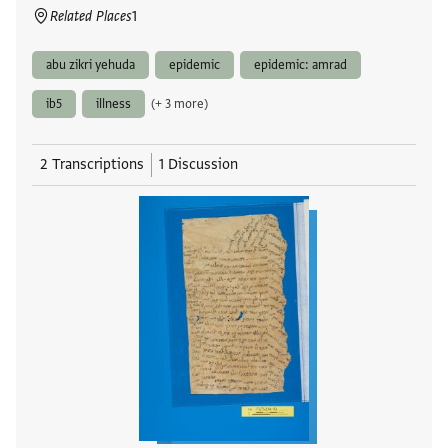
Related Places
1
abu zikri yehuda
epidemic
epidemic: amrad
ib5
illness
(+ 3 more)
2 Transcriptions
1 Discussion