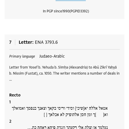
In PGP since
1990
PGPID
3392
View
7
Letter
ENA 3793.6
Tags
Judaeo-Arabic
Primary language
Letter from Yosef b. Yehuda b. Simḥa (Alexandria) to Abū Zikrī Yaḥyā
b. Nissim (Fustat), ca. 1050. The writer mentions a number of deals in
…
Recto
אטאל אללה יא[שיכי] וסידי וריסי בקאך וצאנך בנפסך ואמואלך
וא[ ]ך ומן חסן אלתופיק לא אכלאך [ ]
נעלמך אן וצלת אלי רקעתך ווגדת פיהא ראחה כת…