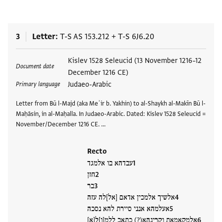
3
Letter
T-S AS 153.212
+
T-S 6J6.20
Tags
Kislev 1528 Seleucid (13 November 1216–12
Document date
December 1216 CE)
Judaeo-Arabic
Primary language
Letter from Bū l-Majd (aka Meʾir b. Yakhin) to al-Shaykh al-Makīn Bū l-
Maḥāsin, in al-Maḥalla. In Judaeo-Arabic. Dated: Kislev 1528 Seleucid =
November/December 1216 CE. …
Recto
עבדהא בו אלמגד
חזן
בר
אלשיך אלמכין אדאם [אל]לה עזה
אעלמהא אנני סיירת להא נסכה
אלמקאמאת וקרינהא(?) כתאב ללמ[ו]ל[א]