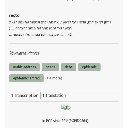
recto
ייתן לך אלוהים, אדוני ורבי ו'ראשי', אריכות ימים וישמור את נפשך ואת
רכושך ואל ימנע ממך את מיטב ההצלחה .... ;
אודיעך שקיבלתי את הפתק שלך ומצאתי …
Related Places
1
arabic address
beads
debt
epidemic
epidemic: amrad
(+ 4 more)
1 Transcription
1 Translation
In PGP since
2018
PGPID
9564
View