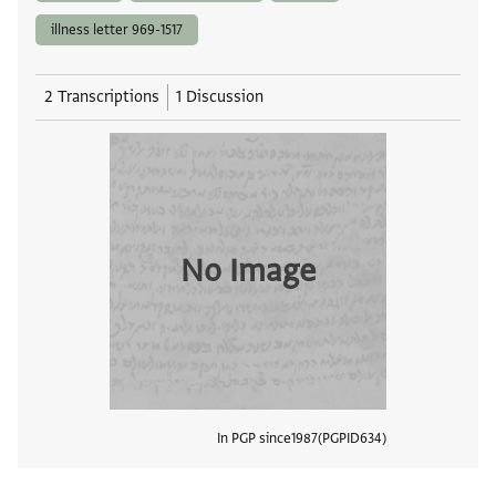
illness letter 969-1517
2 Transcriptions
1 Discussion
No Image
In PGP since
1987
PGPID
634
View