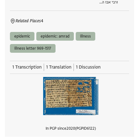
ורבי אבו ה…
Related Places
4
epidemic
epidemic: amrad
illness
illness letter 969-1517
1 Transcription
1 Translation
1 Discussion
In PGP since
2020
PGPID
6122
View