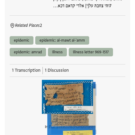
והי צחבה על[י] אלדי קדאם דכא…
Related Places
2
epidemic
epidemic: al-mawt al-'amm
epidemic: amrad
illness
illness letter 969-1517
1 Transcription
1 Discussion
In PGP since
2018
PGPID
17135
View