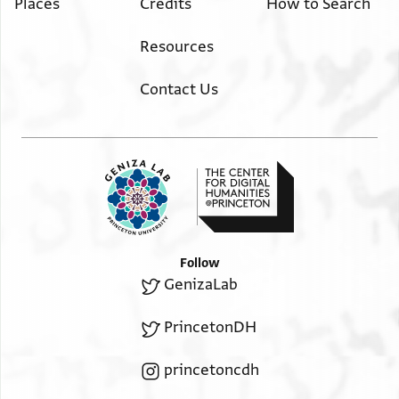
Places
Credits
How to Search
Resources
Contact Us
Follow
GenizaLab
PrincetonDH
princetoncdh