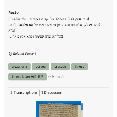
Recto
גיר ואתק בדלך ואלבלד עלי קציה צעבה מן חפר אלכנד[ ]
בלד מגלק ואלצכרה ווגדת ימן הי אלדי וקע עליהא אלבאב ולדאת
וגרא
עליהא שדה עטימה ולהא אליום אר…
Related Places
1
alexandria
corvee
crusade
illness
illness letter 969-1517
(+ 9 more)
2 Transcriptions
1 Discussion