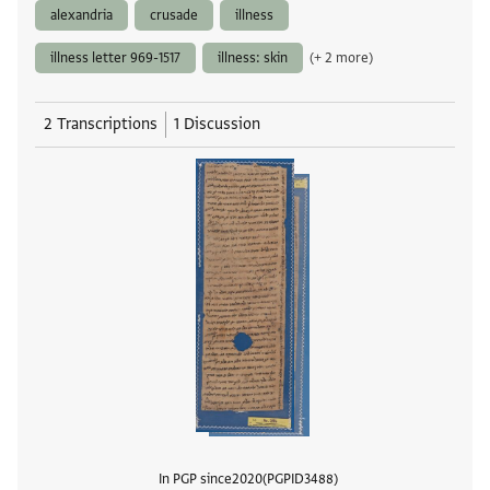
alexandria
crusade
illness
illness letter 969-1517
illness: skin
(+ 2 more)
2 Transcriptions
1 Discussion
In PGP since
2020
PGPID
3488