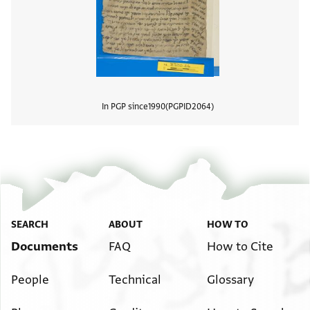
In PGP since
1990
PGPID
2064
View
SEARCH
ABOUT
HOW TO
Documents
FAQ
How to Cite
People
Technical
Glossary