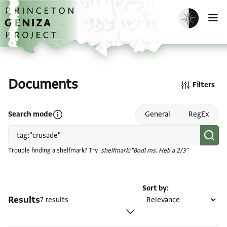
Skip to main content
home
Enable dark m
O
Documents
Filters
Open search mode help
Search mode
General
RegEx
Trouble finding a shelfmark? Try
shelfmark:"Bodl ms. Heb a 2/3"
Sort by
Results
7 results