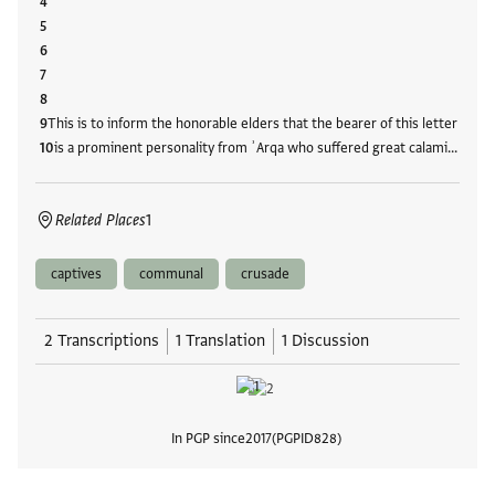
This is to inform the honorable elders that the bearer of this letter
is a prominent personality from ʾArqa who suffered great calami…
Related Places
1
captives
communal
crusade
2 Transcriptions
1 Translation
1 Discussion
In PGP since
2017
PGPID
828
View