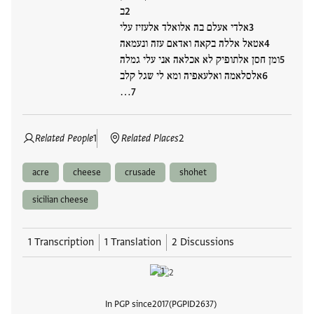
ב
אלדי אעלם בה אלואלד אלעזיז עלי
אטאל אללה בקאה ואדאם עזה ונעמאה
ומן חסן אלתופיק לא אכלאה אני עלי גמלה
אלסלאמה ואלעאפיה ומא לי שגל קלב
…
Related People
1
Related Places
2
acre
cheese
crusade
shohet
sicilian cheese
1 Transcription
1 Translation
2 Discussions
In PGP since
2017
PGPID
2637
View