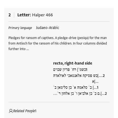
2
Letter
Halper 466
Tags
Judaeo-Arabic
Primary language
Pledges for ransom of captives. A pledge-drive (pesiqa) for the man
from Antioch for the ransom of his children. In four columns divided
further into …
recto, right-hand side
בשמ`] רח` פדיון שבוים
....]בש פסיקה אלאנטאכי לאולאדה
...]א
...] ב` סלאמה א` בן סלימאן ב`
...].ם ב` בן אלביאן ו` בן אלחזן ר`…
Related People
1