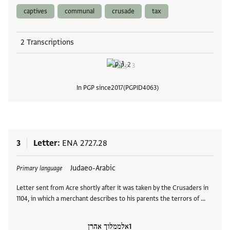
captives
communal
crusade
tax
2 Transcriptions
In PGP since
2017
PGPID
4063
View
3
Letter
ENA 2727.28
Tags
Judaeo-Arabic
Primary language
Letter sent from Acre shortly after it was taken by the Crusaders in
1104, in which a merchant describes to his parents the terrors of …
אלממלוך אהרן