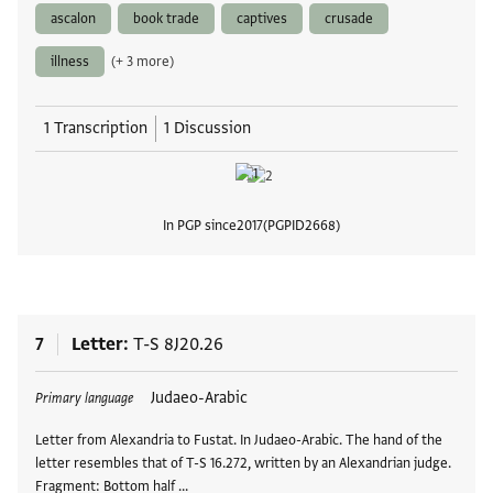
ascalon
book trade
captives
crusade
illness
(+ 3 more)
1 Transcription
1 Discussion
In PGP since
2017
PGPID
2668
View
7
Letter
T-S 8J20.26
Tags
Judaeo-Arabic
Primary language
Letter from Alexandria to Fustat. In Judaeo-Arabic. The hand of the
letter resembles that of T-S 16.272, written by an Alexandrian judge.
Fragment: Bottom half …