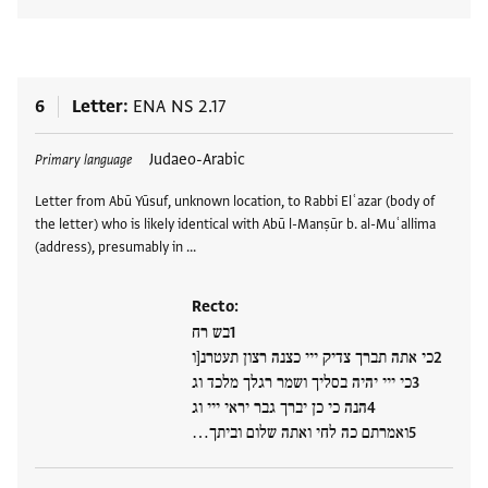
View
6
Letter
ENA NS 2.17
Tags
Judaeo-Arabic
Primary language
Letter from Abū Yūsuf, unknown location, to Rabbi Elʿazar (body of
the letter) who is likely identical with Abū l-Manṣūr b. al-Muʿallima
(address), presumably in …
Recto:
בש רח
כי אתה תברך צדיק ייי כצנה רצון תעטרנ[ו
כי ייי יהיה בסליך ושמר רגלך מלכד וג
הנה כי כן יברך גבר יראי ייי וג
ואמרתם כה לחי ואתה שלום וביתך…