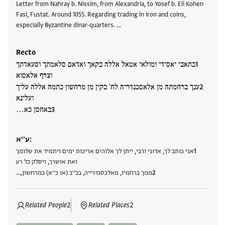
Letter from Nahray b. Nissim, from Alexandria, to Yosef b. Eli Kohen
Fasi, Fustat. Around 1055. Regarding trading in iron and coins,
especially Byzantine dinar-quarters. …
Recto
כתאבי יאסידי ומולאי אטאל אללה בקאך ואדאם סלאמתך וסעאדתך
וצרף אלאסוא
ענך ברחמתה מן אלאסכנדריה לח' בקין מן מרחשון כתמה אללה עליך
ועלינא
באחסן כא…
ע׳׳א:
אני כותב לך, אדוני ורבי, ייתן לך אלוהים אריכות ימים ויתמיד את שלומך
ואת אושרך, ויסלק כל רע
ממך ברחמיו, מאלכסנדרייה, בכ׳׳ב (או כ׳׳א) במרחשון,…
Related People
2
Related Places
2