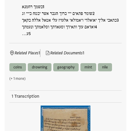
בשמך רחמנא
שומר פתאים ייי ברוך הגבר אשר יבטח בייי וג
כתאבי אליך יאואלדי ויאמולאי אלעזיז עלי אטאל אללה בקאך
ואדאם עזך ותאידך וסעאדתך וסלאמתך ונעמתך
ע…
Related Places
1
Related Documents
1
coins
drowning
geography
mint
nile
(+ 1 more)
1 Transcription