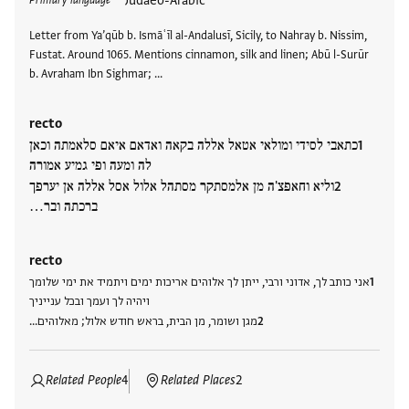
Tags
Judaeo-Arabic
Primary language
Letter from Ya’qūb b. Ismāʿīl al-Andalusī, Sicily, to Nahray b. Nissim,
Fustat. Around 1065. Mentions cinnamon, silk and linen; Abū l-Surūr
b. Avraham Ibn Sighmar; …
recto
כתאבי לסידי ומולאי אטאל אללה בקאה ואדאם איאם סלאמתה וכאן
לה ומעה ופי גמיע אמורה
וליא וחאפצ'ה מן אלמסתקר מסתהל אלול אסל אללה אן יערפך
ברכתה ובר…
recto
אני כותב לך, אדוני ורבי, ייתן לך אלוהים אריכות ימים ויתמיד את ימי שלומך
ויהיה לך ועמך ובכל ענייניך
מגן ושומר, מן הבית, בראש חודש אלול; מאלוהים…
Related People
4
Related Places
2