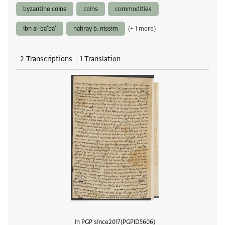
byzantine coins
coins
commodities
ibn al-ba'ba'
nahray b. nissim
(+ 1 more)
2 Transcriptions
1 Translation
In PGP since
2017
PGPID
5606