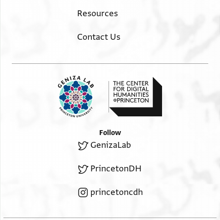
Resources
Contact Us
Follow
GenizaLab
PrincetonDH
princetoncdh