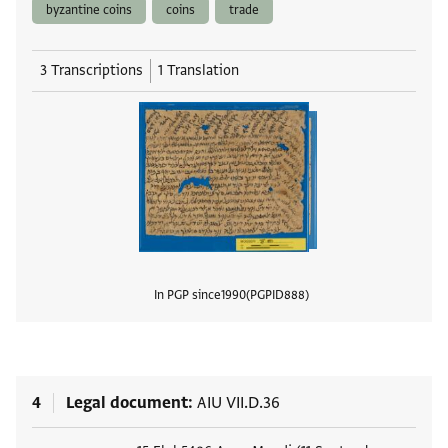
byzantine coins
coins
trade
3 Transcriptions
1 Translation
In PGP since
1990
PGPID
888
View
4
Legal document
AIU VII.D.36