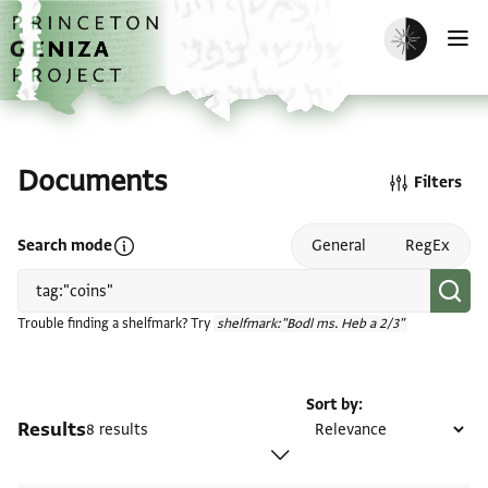
Skip to main content
home
Enable dark m
O
Documents
Filters
Open search mode help
Search mode
General
RegEx
Trouble finding a shelfmark? Try
shelfmark:"Bodl ms. Heb a 2/3"
Sort by
Results
8 results