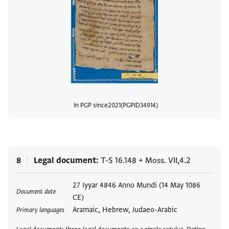
In PGP since
2021
PGPID
34914
View
8
Legal document
T-S 16.148
+
Moss. VII,4.2
Tags
27 Iyyar 4846 Anno Mundi (14 May 1086
Document date
CE)
Aramaic, Hebrew, Judaeo-Arabic
Primary languages