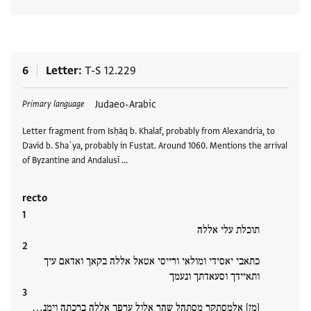
View
6
Letter
T-S 12.229
Tags
Judaeo-Arabic
Primary language
Letter fragment from Isḥāq b. Khalaf, probably from Alexandria, to
David b. Shaʿya, probably in Fustat. Around 1060. Mentions the arrival
of Byzantine and Andalusī …
recto
תוכלת עלי אללה
כתאבי יאסידי ומולאי ורייסי אטאל אללה בקאך ואדאם עיך
ותאיידך וסעאדתך ונעמך
[מן] אלמסתקר מסתהל שהר אלול ערפך אללה ברכתה וימנ…