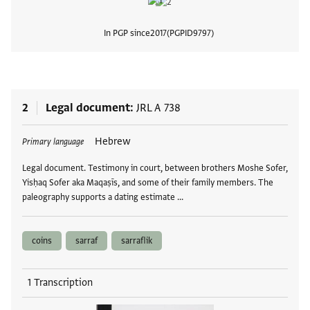
In PGP since
2017
PGPID
9797
View
2
Legal document
JRL A 738
Tags
Hebrew
Primary language
Legal document. Testimony in court, between brothers Moshe Sofer,
Yisḥaq Sofer aka Maqaṣīs, and some of their family members. The
paleography supports a dating estimate …
coins
sarraf
sarraflik
1 Transcription