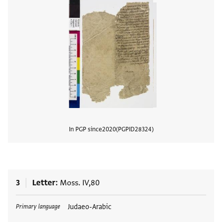
In PGP since
2020
PGPID
28324
View
3
Letter
Moss. IV,80
Tags
Judaeo-Arabic
Primary language