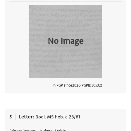
No Image
In PGP since
2020
PGPID
30532
View
5
Letter
Bodl. MS heb. c 28/61