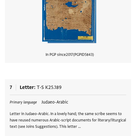
In PGP since
2017
PGPID
5843
View
7
Letter
T-S K25.189
Tags
Judaeo-Arabic
Primary language
Letter in Judaeo-Arabic. In a lovely hand; the same scribe seems to
have reused numerous Arabic-script documents for literary/liturgical
text (see Joins Suggestions). This letter …