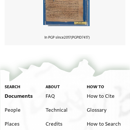
In PGP since
2017
PGPID
7417
View
SEARCH
ABOUT
HOW TO
Documents
FAQ
How to Cite
People
Technical
Glossary
Places
Credits
How to Search