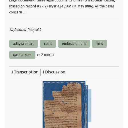
Legal document: three legal documents on a single rotulus. Dating
(based on record #2): 27 Iyyar 4846 AM (14 May 1086). All the cases
concern …
Related People
12
adliyya dinars
coins
embezzlement
mint
qasr al-rum
(+ 2 more)
1 Transcription
1 Discussion