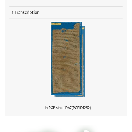
1 Transcription
In PGP since
1987
PGPID
1252
View