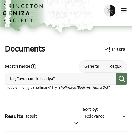
Skip to main content
home
Enable dark m
O
Documents
Filters
Open search mode help
Search mode
General
RegEx
Trouble finding a shelfmark? Try
shelfmark:"Bodl ms. Heb a 2/3"
Sort by
Results
1 result