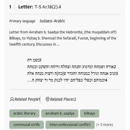
1
Letter
T-S Ar.18(2).4
Tags
Judaeo-Arabic
Primary language
Letter from Avraham b. Saadya the Hebronite, (the muqaddam of?)
Bilbays, to Yiṣḥaq b. Shemuel the Sefaradi, Fustat, beginning of the
twelfth century. Discusses in …
בשמ רח
אורה ושמחה ומרגוע והנחה וצהלה ורוחה והשקט ובטחה
ונוס אנחה וגודל במנוחה והעדר ש[כח]ה ורצות מנחה אלה
וכמוהם וכפלי כפליהם יהיו לכגק מר ור יצחק ה…
Related People
1
Related Places
2
arabic literary
avraham b. saadya
bilbays
communal strife
interconfessional conflict
(+ 5 more)