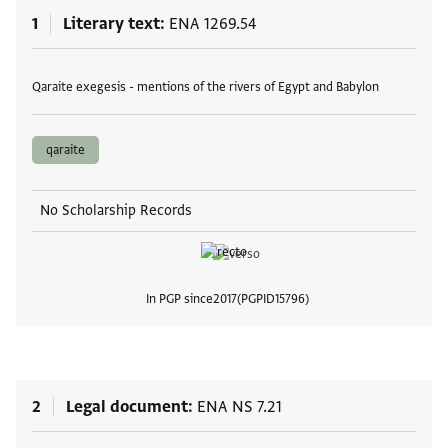
1
Literary text
ENA 1269.54
Tags
Qaraite exegesis - mentions of the rivers of Egypt and Babylon
qaraite
No Scholarship Records
In PGP since
2017
PGPID
15796
View
2
Legal document
ENA NS 7.21