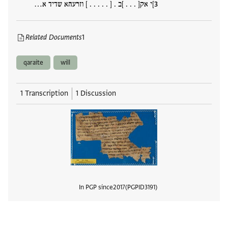
]י אק[ . . . ]ב . [ . . . . . ] וזרעהא שדיד א…
Related Documents
1
qaraite
will
1 Transcription
1 Discussion
In PGP since
2017
PGPID
3191
View