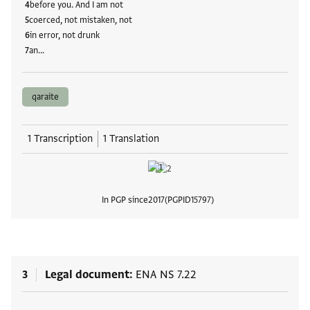
before you. And I am not
coerced, not mistaken, not
in error, not drunk
an…
qaraite
1 Transcription
1 Translation
In PGP since
2017
PGPID
15797
View
3
Legal document
ENA NS 7.22
Tags