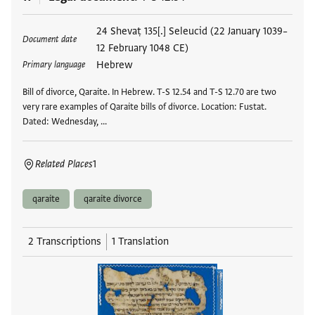
Tags
24 Shevaṭ 135[.] Seleucid (22 January 1039–
Document date
12 February 1048 CE)
Hebrew
Primary language
Bill of divorce, Qaraite. In Hebrew. T-S 12.54 and T-S 12.70 are two
very rare examples of Qaraite bills of divorce. Location: Fustat.
Dated: Wednesday, …
Related Places
1
qaraite
qaraite divorce
2 Transcriptions
1 Translation