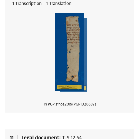
1 Transcription
1 Translation
In PGP since
2019
PGPID
26639
View
11
Legal document
T-S 12.54