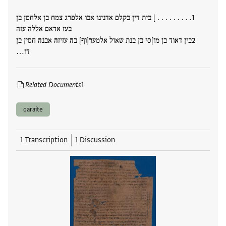
. . . . . . . . . ] בית דין בקלם אדנינו אבו אלפרג צמח בן אלחסן בן
בעז אדאם אללה עזה
בין דאוד בן מו]סי בן בנת שאול אלמער[וף] בה עזיזה אבנה חסין בן
דו…
Related Documents
1
qaraite
1 Transcription
1 Discussion