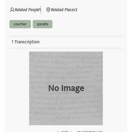
Related People
1
Related Places
3
courtier
qaraite
1 Transcription
No Image