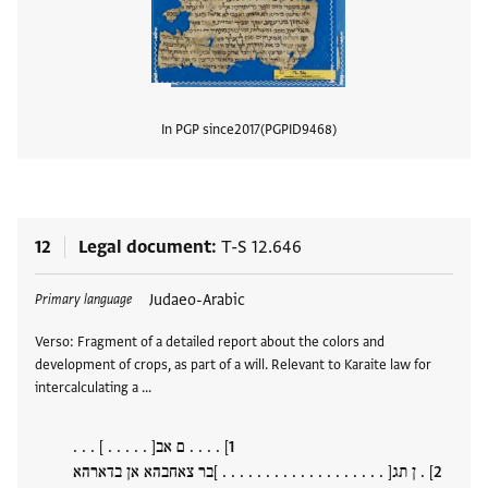
In PGP since
2017
PGPID
9468
View
12
Legal document
T-S 12.646
Tags
Judaeo-Arabic
Primary language
Verso: Fragment of a detailed report about the colors and
development of crops, as part of a will. Relevant to Karaite law for
intercalculating a …
] . . . . ם אב[ . . . . . ] . . .
] . ן תג[ . . . . . . . . . . . . . . . . . . . ]בר צאחבהא אן בדארהא