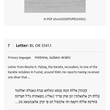
In PGP since
2020
PGPID
24562
View
7
Letter
BL OR 5541.1
Tags
Hebrew, Judaeo-Arabic
Primary languages
Letter from Moshe b. Yiṣḥaq, the Karaite, Jerusalem, to one of the
Karaite notables in Fustat, around 1040. He reports having received
one dinar that …
[כתר] אללה חטה מנהא וגעלהא ענדה כאמלה ואלחמד
ללה רב אלעאלמין וען שוק שדיד //אלי// משאהדה גליל חצרתה
חרסה אללה ווקאה והו אלמסול תע פי קרב אלאגתמאע מע…