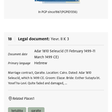
In PGP since
1987
PGPID
1356
View
18
Legal document
Yevr. II K 3
Tags
Adar 1810 Seleucid (11 February 1499–11
Document date
March 1499 CE)
Hebrew
Primary language
Marriage contract, Qaraite. Location: Cairo. Dated: Adar 1810
Seleucid, which is 1499 CE. Groom: Elazar. Bride: Esther Sutayta bt.
Yosef ha-Levi. Quite faded and damaged, …
Related Places
1
ketubba
qaraite