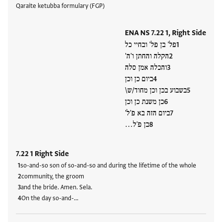
Qaraite ketubba formulary (FGP)
ENA NS 7.22 1, Right Side
פל' בן פל' ובחיי כל
הקלה והחתן ו'ה'
והכלה אמן סלה
ביום כן וכן
בשבוע בכן וכן מחוד/ש\
כן משנת כן וכן
ביום הזה בא פ'ל'
בן פ'ל…
7.22 1 Right Side
so-and-so son of so-and-so and during the lifetime of the whole
community, the groom
and the bride. Amen. Sela.
On the day so-and-…