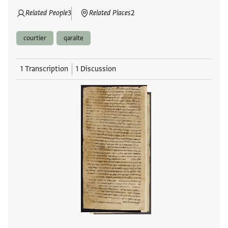
Related People
3
Related Places
2
courtier
qaraite
1 Transcription
1 Discussion