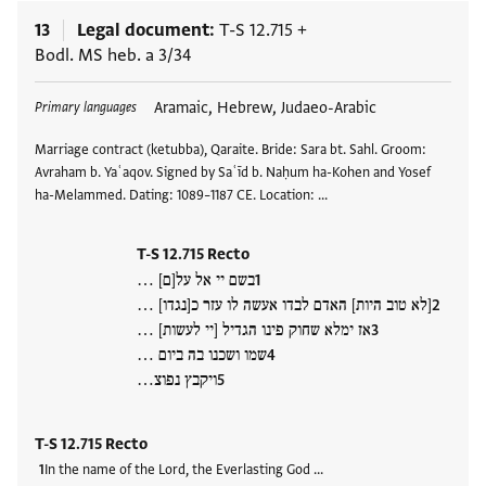
13
Legal document
T-S 12.715
+
Bodl. MS heb. a 3/34
Tags
Aramaic, Hebrew, Judaeo-Arabic
Primary languages
Marriage contract (ketubba), Qaraite. Bride: Sara bt. Sahl. Groom:
Avraham b. Yaʿaqov. Signed by Saʿīd b. Naḥum ha-Kohen and Yosef
ha-Melammed. Dating: 1089–1187 CE. Location: …
T-S 12.715 Recto
בשם יי אל על[ם] …
[לא טוב היות] האדם לבדו אעשה לו עזר כ[נגדו] …
אז ימלא שחוק פינו הגדיל [יי לעשות] …
שמו ושכנו בה ביום …
ויקבץ נפוצ…
T-S 12.715 Recto
In the name of the Lord, the Everlasting God …