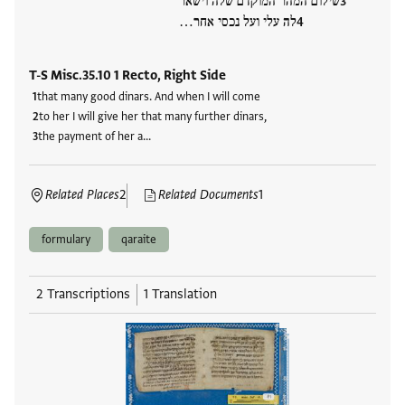
שילום המהר המוקדם שלה וישאר
לה עלי ועל נכסי אחר…
T-S Misc.35.10 1 Recto, Right Side
that many good dinars. And when I will come
to her I will give her that many further dinars,
the payment of her a…
Related Places
2
Related Documents
1
formulary
qaraite
2 Transcriptions
1 Translation