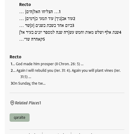
Recto
… הצליחו האל[הים] …
עוד אב[ניך] עוד תטעי כ[רמים] …
ביום אחד בשבת בשנים [ע]שר …
שנת אלף ושלש מאות וחמש עש[רה שנה למספר יונים בעיר אל]
קאהרה שדי…
Recto
… God made him prosper (II Chron. 26: 5) …
… Again I will rebuild you (Jer. 31: 4). Again you will plant vines (Jer.
31:5) …
On Sunday, the tw…
Related Places
1
qaraite