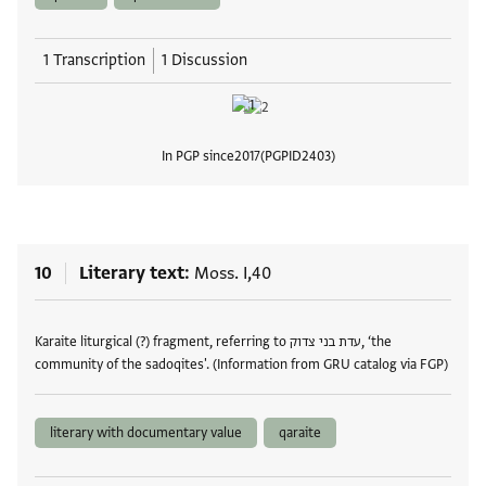
1 Transcription
1 Discussion
In PGP since
2017
PGPID
2403
View
10
Literary text
Moss. I,40
Tags
Karaite liturgical (?) fragment, referring to עדת בני צדוק, ‘the
community of the sadoqites'. (Information from GRU catalog via FGP)
literary with documentary value
qaraite