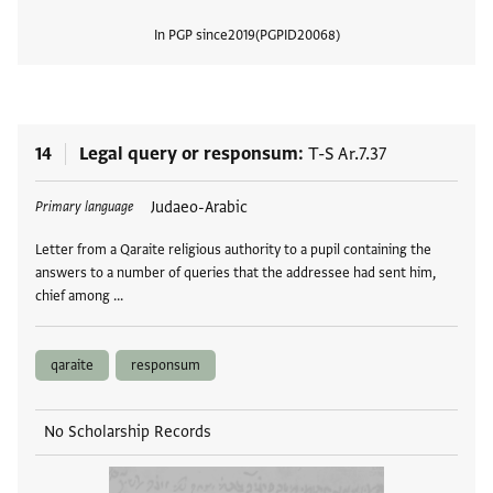
In PGP since
2019
PGPID
20068
View
14
Legal query or responsum
T-S Ar.7.37
Tags
Judaeo-Arabic
Primary language
Letter from a Qaraite religious authority to a pupil containing the
answers to a number of queries that the addressee had sent him,
chief among …
qaraite
responsum
No Scholarship Records