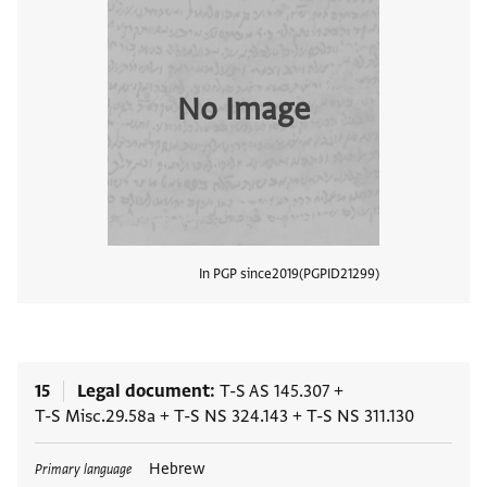
No Image
In PGP since
2019
PGPID
21299
View
15
Legal document
T-S AS 145.307
+
T-S Misc.29.58a
+
T-S NS 324.143
+
T-S NS 311.130
Tags
Hebrew
Primary language