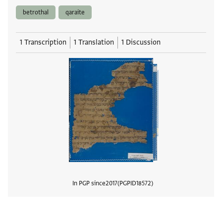
betrothal
qaraite
1 Transcription
1 Translation
1 Discussion
In PGP since
2017
PGPID
18572
View