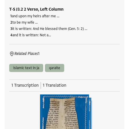
T-S J3.2 2 Verso, Left Column
and upon my heirs after me …
to be my wife …
it is written: And He blessed them (Gen. 5: 2) …
and it is written: Not a…
Related Places
1
islamic text in ja
qaraite
1 Transcription
1 Translation