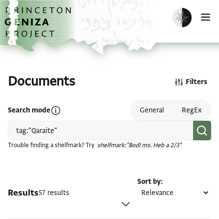
Skip to main content
home
Enable dark m
O
Documents
Filters
Open search mode help
Search mode
General
RegEx
Trouble finding a shelfmark? Try
shelfmark:"Bodl ms. Heb a 2/3"
Sort by
Results
57 results