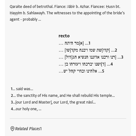
Qaraite deed of betrothal. Fiance: Jābir b. Azhar. Fiancee: Ḥusn bt.
Ḥayyim b. Sahlawayh. The witnesses to the appointing of the bride’s
agent - probably …
recto
... [א]מר היתה …
... [קדו]שת שמו ויבנה מקד[שו] …
... [רנו ורבנו אדוננו הנשיא הג[דול] …
... [ד]ושנו יברכהו ויעזרהו בן …
... אלהינו ובחיי קהל יש…
... said was...
... the sanctity of His name, and He shall rebuild His temple...
…[our Lord and Master], our Lord, the great nāsī…
…our holy one, …
Related Places
1