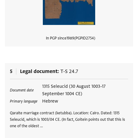
In PGP since
1989
PGPID
2754
View
5
Legal document
T-S 24.7
Tags
1315 Seleucid (30 August 1003–17
Document date
September 1004 CE)
Hebrew
Primary language
Qaraite marriage contract (ketubba). Location: Cairo. Dated: 1315
Seleucid, which is 1003/04 CE. (In fact, Goitein points out that this is
one of the oldest …