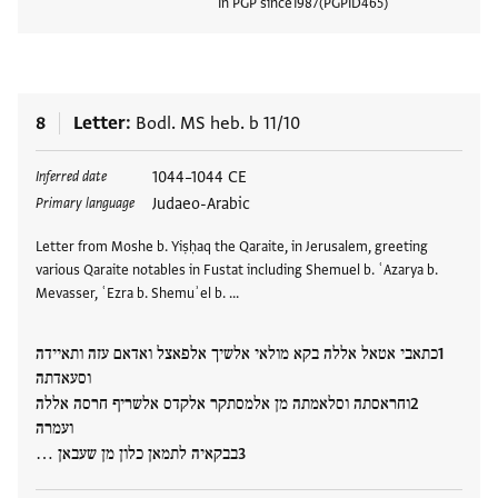
In PGP since
1987
PGPID
465
View
8
Letter
Bodl. MS heb. b 11/10
Tags
1044–1044 CE
Inferred date
Judaeo-Arabic
Primary language
Letter from Moshe b. Yiṣḥaq the Qaraite, in Jerusalem, greeting
various Qaraite notables in Fustat including Shemuel b. ʿAzarya b.
Mevasser, ʿEzra b. Shemuʾel b. …
כתאבי אטאל אללה בקא מולאי אלשיך אלפאצל ואדאם עזה ותאיידה
וסעאדתה
וחראסתה וסלאמתה מן אלמסתקר אלקדס אלשריף חרסה אללה
ועמרה
בבקאיה לתמאן כלון מן שעבאן …