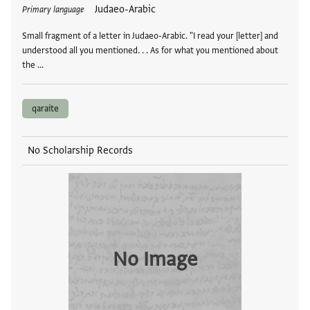
Tags
Judaeo-Arabic
Primary language
Small fragment of a letter in Judaeo-Arabic. "I read your [letter] and
understood all you mentioned. . . As for what you mentioned about
the …
qaraite
No Scholarship Records
No Image