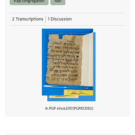
iraqi congregation
nasi
2 Transcriptions
1 Discussion
In PGP since
2017
PGPID
3592
View