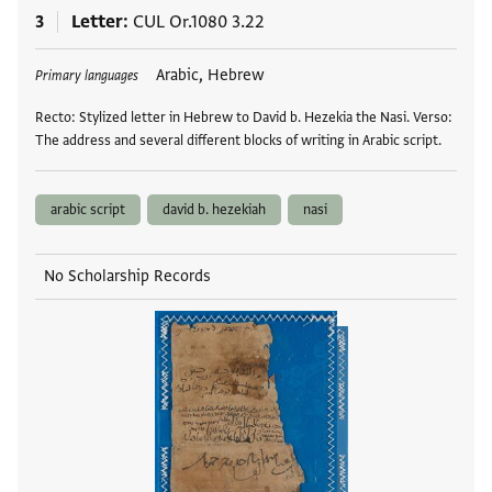
3
Letter
CUL Or.1080 3.22
Tags
Arabic, Hebrew
Primary languages
Recto: Stylized letter in Hebrew to David b. Hezekia the Nasi. Verso:
The address and several different blocks of writing in Arabic script.
arabic script
david b. hezekiah
nasi
No Scholarship Records