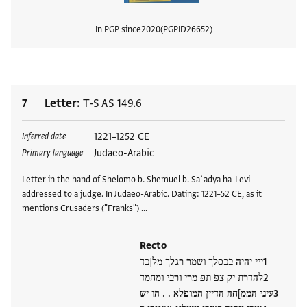
In PGP since
2020
PGPID
26652
View
7
Letter
T-S AS 149.6
Tags
1221–1252 CE
Inferred date
Judaeo-Arabic
Primary language
Letter in the hand of Shelomo b. Shemuel b. Saʿadya ha-Levi
addressed to a judge. In Judaeo-Arabic. Dating: 1221–52 CE, as it
mentions Crusaders ("Franks") …
Recto
ייי יהיה בכסלך ושמר רגלך מל[כד
להדרת יק צפ תפ מרי ורבי ומחמד
עיני הממ]חה הדיין המופלא . . הו יש