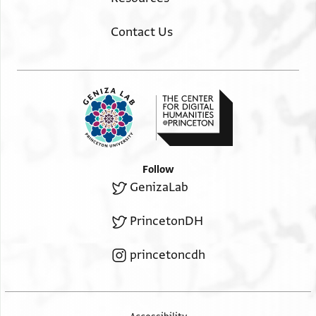
Contact Us
Follow
GenizaLab
PrincetonDH
princetoncdh