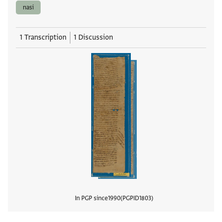
nasi
1 Transcription
1 Discussion
In PGP since
1990
PGPID
1803
View