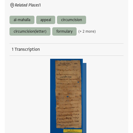
Related Places
1
al-mahalla
appeal
circumcision
circumcision(letter)
formulary
(+ 2 more)
1 Transcription