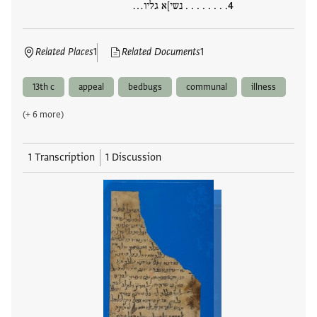
. . . . . . . . נשי]א גליו…
Related Places
1
Related Documents
1
13th c
appeal
bedbugs
communal
illness
(+ 6 more)
1 Transcription
1 Discussion