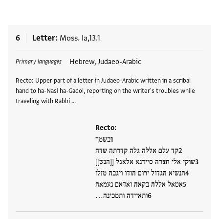
6
Letter
Moss. Ia,13.1
Tags
Hebrew, Judaeo-Arabic
Primary languages
Recto: Upper part of a letter in Judaeo-Arabic written in a scribal
hand to ha-Nasi ha-Gadol, reporting on the writer's troubles while
traveling with Rabbi …
Recto:
בשמך
קד עלם אללה גלה קדרתה שדה
שוקי אלי חצרה סיידנא אלאגל [[הנש]]
הנשיא הגדול ירום הודו ויגבה מזלו
אטאל אללה בקאה ואדאם נעמאה
ותאיידה ותמכינה…