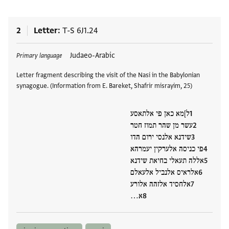
2
Letter
T-S 6J1.24
Tags
Judaeo-Arabic
Primary language
Letter fragment describing the visit of the Nasi in the Babylonian
synagogue. (Information from E. Bareket, Shafrir misrayim, 25)
ל]מא כאן פי אלתאסע
עשר מן שהר תמוז חטר
שידנא אלנסי ירום הדו
פי כניסה אלערקין יעמרהא
אללה תעאלי בחיאת שידנא
אלראיס אלנביל אלעאלם
אלחסיד אלזהה אלורע
א…