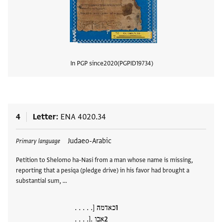
In PGP since
2020
PGPID
19734
View
4
Letter
ENA 4020.34
Tags
Judaeo-Arabic
Primary language
Petition to Shelomo ha-Nasi from a man whose name is missing,
reporting that a pesiqa (pledge drive) in his favor had brought a
substantial sum, …
כאדמה [. . . . .
אבו .[. . . .