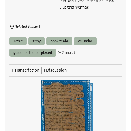
צורו ויהיה בעזרו ויצילנו ממגורו ב
ברחמיו הרבים…
Related Places
1
13th c
army
book trade
crusades
guide for the perplexed
(+ 2 more)
1 Transcription
1 Discussion