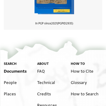
In PGP since
2021
PGPID
2935
View
SEARCH
ABOUT
HOW TO
Documents
FAQ
How to Cite
People
Technical
Glossary
Places
Credits
How to Search
Resources