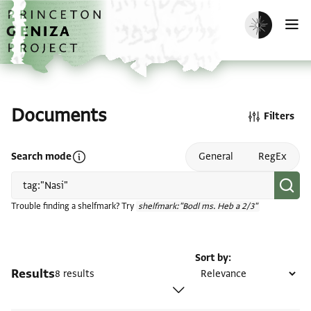
Skip to main content
home
Enable dark m
O
Documents
Filters
Open search mode help
Search mode
General
RegEx
Trouble finding a shelfmark? Try
shelfmark:"Bodl ms. Heb a 2/3"
Sort by
Results
8 results