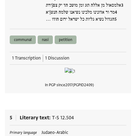
אלמסאול מן אללה תע ומן מושב הד יק צפ[ירת
מר ור אדונינו מלכינו נשיאנו שלמה הנש[יא
הגדול נשיא גליות כל ישראל ירום הודו …
communal
nasi
petition
1 Transcription
1 Discussion
In PGP since
2017
PGPID
2409
View
5
Literary text
T-S 12.504
Tags
Judaeo-Arabic
Primary language