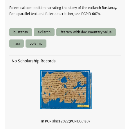
Polemical composition narrating the story of the exilarch Bustanay.
For a parallel text and fuller description, see PGPID 6078.
bustanay
exilarch
literary with documentary value
nasi
polemic
No Scholarship Records
In PGP since
2022
PGPID
35180
View