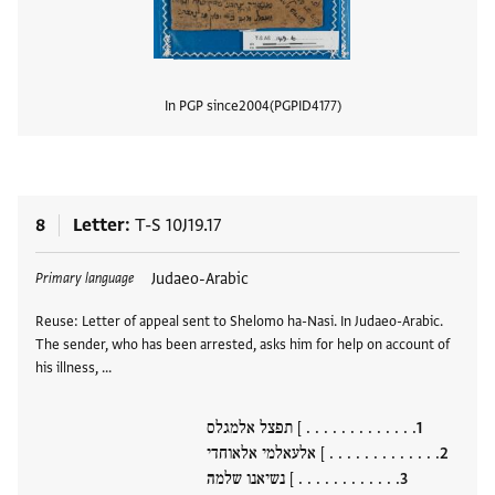
In PGP since
2004
PGPID
4177
View
8
Letter
T-S 10J19.17
Tags
Judaeo-Arabic
Primary language
Reuse: Letter of appeal sent to Shelomo ha-Nasi. In Judaeo-Arabic.
The sender, who has been arrested, asks him for help on account of
his illness, …
. . . . . . . . . . . . . ] תפצל אלמגלס
. . . . . . . . . . . . . ] אלעאלמי אלאוחדי
. . . . . . . . . . . . ] נשיאנו שלמה