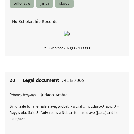
bill of sale
jariya
slaves
No Scholarship Records
In PGP since
2021
PGPID
33810
View
20
Legal document
JRL B 7005
Tags
Judaeo-Arabic
Primary language
Bill of sale for a female slave, probably a draft. In Judaeo-Arabic. Al-
Rayyis Abū Saʿd Seʿadya sells a Nubian female slave ([...]da) and her
daughter …