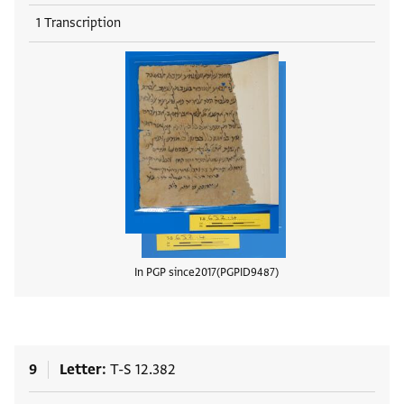
1 Transcription
In PGP since
2017
PGPID
9487
View
9
Letter
T-S 12.382