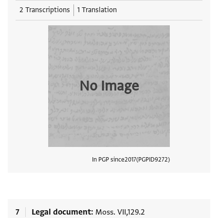
2 Transcriptions
1 Translation
No Image
In PGP since
2017
PGPID
9272
View
7
Legal document
Moss. VII,129.2