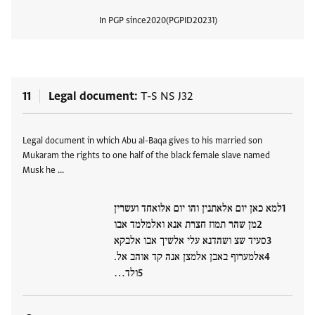
In PGP since
2020
PGPID
20231
View
11
Legal document
T-S NS J32
Tags
Legal document in which Abu al-Baqa gives to his married son
Mukaram the rights to one half of the black female slave named
Musk he …
למא כאן יום אלאתנין והו יום אלואחד ועשרין
מן שהר תמוז חצרת אנא ואלמלמד אבו
סעיד שצ ושהדנא עלי אלשיך אבו אלבקא
אלמערוף באבן אלמצן אנה קד אוהב אל.
ולד…