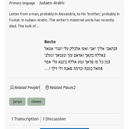
Tags
Judaeo-Arabic
Primary language
Letter from a man, probably in Alexandria, to his 'brother,' probably in
Fustat. In Judaeo-Arabic. The writer's maternal uncle has recently
died. The bulk of …
Recto
כתאבי אליך יאכי ואעז אלכלק עלי וענדי אטאל
אללה בקאך ואדאם עזך ונעמאך וגעלני
מן כל סו פדאך גמע אללה ביננא עלי אסר
חאל במנה וכרמה פאנה ולי דלך ו…
Related People
1
Related Places
2
jariya
slaves
1 Transcription
1 Discussion