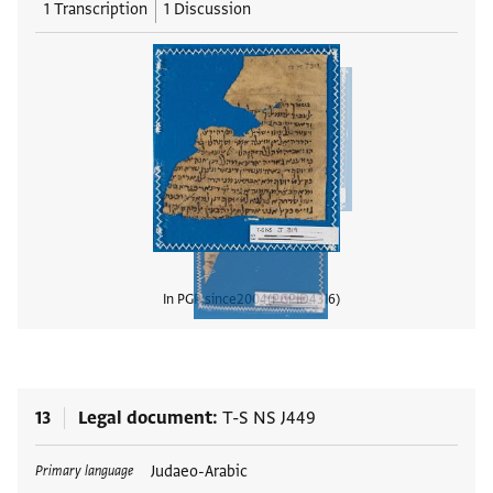
1 Transcription
1 Discussion
In PGP since
2004
PGPID
4316
View
13
Legal document
T-S NS J449
Tags
Judaeo-Arabic
Primary language