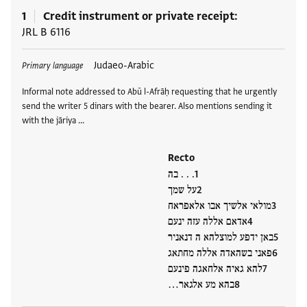
1
Credit instrument or private receipt
JRL B 6116
Tags
Judaeo-Arabic
Primary language
Informal note addressed to Abū l-Afrāḥ requesting that he urgently
send the writer 5 dinars with the bearer. Also mentions sending it
with the jāriya …
Recto
. . . בה
על שמך
מולאי אלשיך אבו אלאפראח
אדאם אללה עזה ינעם
באן ידפע למוצלהא ה דנאניר
פאני בשהאדה אללה מחתאג
להא גאיה אלחאגה פינעם
בהא מע אלגאר…