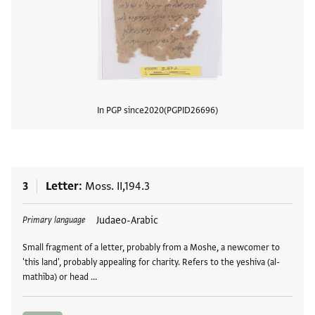
In PGP since
2020
PGPID
26696
View
3
Letter
Moss. II,194.3
Tags
Judaeo-Arabic
Primary language
Small fragment of a letter, probably from a Moshe, a newcomer to
'this land', probably appealing for charity. Refers to the yeshiva (al-
mathība) or head …