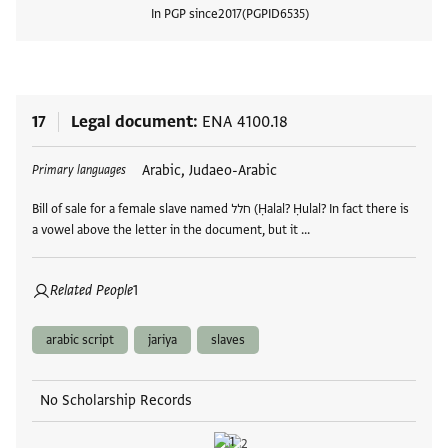
In PGP since
2017
PGPID
6535
View
17
Legal document
ENA 4100.18
Tags
Arabic, Judaeo-Arabic
Primary languages
Bill of sale for a female slave named חלל (Ḥalal? Ḥulal? In fact there is
a vowel above the letter in the document, but it …
Related People
1
arabic script
jariya
slaves
No Scholarship Records