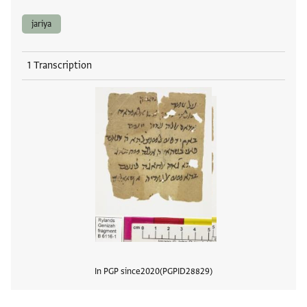
jariya
1 Transcription
In PGP since
2020
PGPID
28829
View