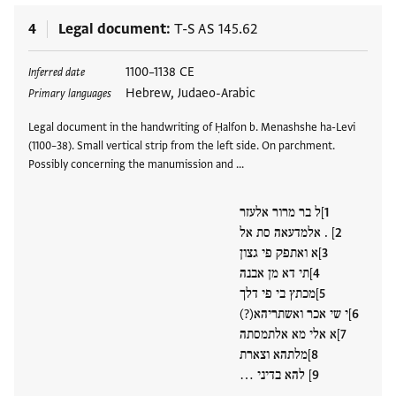
4
Legal document
T-S AS 145.62
Tags
1100–1138 CE
Inferred date
Hebrew, Judaeo-Arabic
Primary languages
Legal document in the handwriting of Ḥalfon b. Menashshe ha-Levi
(1100–38). Small vertical strip from the left side. On parchment.
Possibly concerning the manumission and …
]ל בר מרור אלעזר
] . אלמדעאה סת אל
]א ואתפק פי גצון
]תי דא מן אבנה
]מכתץ בי פי דלך
]י שי אכר ואשתריהא(?)
]א אלי מא אלתמסתה
]מלתהא וצארת
] להא בדיני …