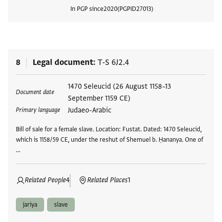
In PGP since
2020
PGPID
27013
View
8
Legal document
T-S 6J2.4
Tags
1470 Seleucid (26 August 1158–13
Document date
September 1159 CE)
Judaeo-Arabic
Primary language
Bill of sale for a female slave. Location: Fustat. Dated: 1470 Seleucid,
which is 1158/59 CE, under the reshut of Shemuel b. Ḥananya. One of
…
Related People
4
Related Places
1
jariya
slave