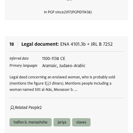
In PGP since
2017
PGPID
11438
View
18
Legal document
ENA 4101.3b
+
JRL B 7252
Tags
1100–1138 CE
Inferred date
Aramaic, Judaeo-Arabic
Primary languages
Legal deed concerning an enslaved woman, who is probably sold
(mentions the figure 1[.].5 dinars). Mentions people including a
woman named Sitt al-Nās, Mevasser b. …
Related People
2
halfon b. menashshe
jariya
slaves