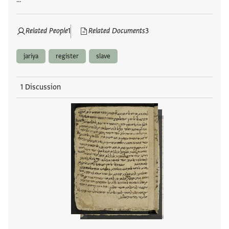
Related People
1
Related Documents
3
jariya
register
slave
1 Discussion