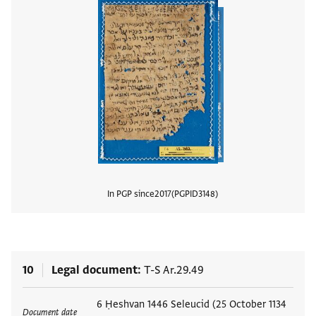
In PGP since
2017
PGPID
3148
View
10
Legal document
T-S Ar.29.49
Tags
6 Ḥeshvan 1446 Seleucid (25 October 1134
Document date