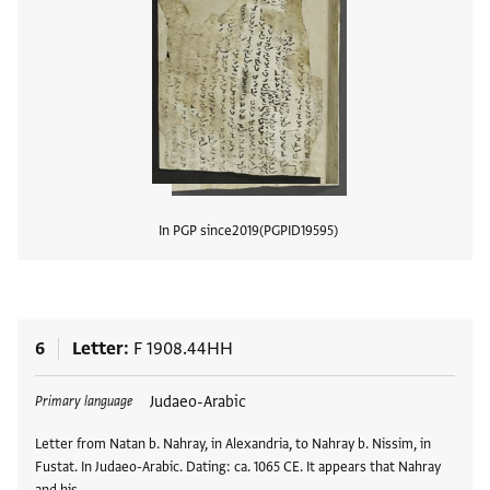
In PGP since
2019
PGPID
19595
View
6
Letter
F 1908.44HH
Tags
Judaeo-Arabic
Primary language
Letter from Natan b. Nahray, in Alexandria, to Nahray b. Nissim, in
Fustat. In Judaeo-Arabic. Dating: ca. 1065 CE. It appears that Nahray
and his …