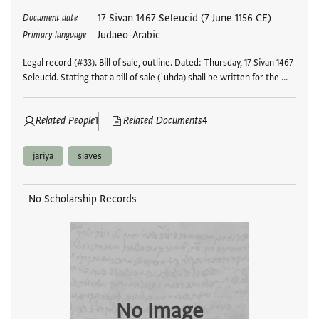
Tags
17 Sivan 1467 Seleucid (7 June 1156 CE)
Document date
Judaeo-Arabic
Primary language
Legal record (#33). Bill of sale, outline. Dated: Thursday, 17 Sivan 1467
Seleucid. Stating that a bill of sale (ʿuhda) shall be written for the …
Related People
1
Related Documents
4
jariya
slaves
No Scholarship Records
No Image