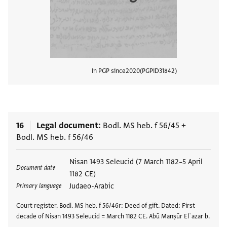
In PGP since
2020
PGPID
31842
View
16
Legal document
Bodl. MS heb. f 56/45
+
Bodl. MS heb. f 56/46
Tags
Nisan 1493 Seleucid (7 March 1182–5 April
Document date
1182 CE)
Judaeo-Arabic
Primary language
Court register. Bodl. MS heb. f 56/46r: Deed of gift. Dated: First
decade of Nisan 1493 Seleucid = March 1182 CE. Abū Manṣūr Elʿazar b.
…