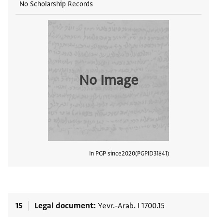
No Scholarship Records
No Image
In PGP since
2020
PGPID
31841
View
15
Legal document
Yevr.-Arab. I 1700.15