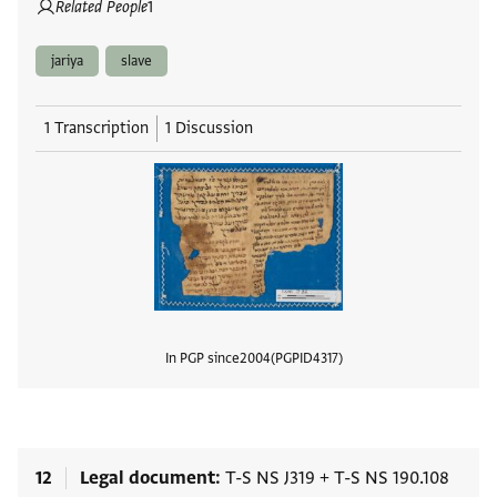
Related People
1
jariya
slave
1 Transcription
1 Discussion
In PGP since
2004
PGPID
4317
View
12
Legal document
T-S NS J319
+
T-S NS 190.108