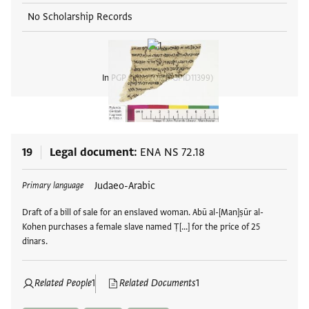
No Scholarship Records
In PGP since
2017
PGPID
11399
View
19
Legal document
ENA NS 72.18
Tags
Judaeo-Arabic
Primary language
Draft of a bill of sale for an enslaved woman. Abū al-[Man]ṣūr al-
Kohen purchases a female slave named Ṭ[...] for the price of 25
dinars.
Related People
1
Related Documents
1