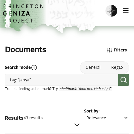
Skip to main content
home
Enable dark m
O
Documents
Filters
Open search mode help
Search mode
General
RegEx
Trouble finding a shelfmark? Try
shelfmark:"Bodl ms. Heb a 2/3"
Sort by
Results
43 results