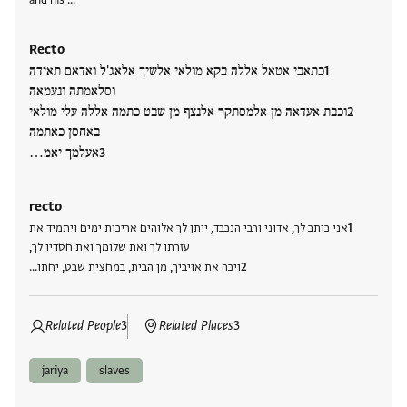
Recto
כתאבי אטאל אללה בקא מולאי אלשיך אלאג'ל ואדאם תאידה
וסלאמתה ונעמאה
וכבת אעדאה מן אלמסתקר אלנצף מן שבט כתמה אללה עלי מולאי
באחסן כאתמה
אעלמך יאמ…
recto
אני כותב לך, אדוני ורבי הנכבד, ייתן לך אלוהים אריכות ימים ויתמיד את
עזרתו לך ואת שלומך ואת חסדיו לך,
ויכה את אויביך, מן הבית, במחצית שבט, יחתו…
Related People
3
Related Places
3
jariya
slaves