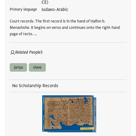
CE)
Judaeo-Arabic
Primary language
Court records. The first record is in the hand of Ḥalfon b.
Menashshe. It begins on verso and continues onto the right-hand
page of recto. …
Related People
3
jariya
slave
No Scholarship Records