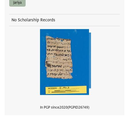
jariya
No Scholarship Records
In PGP since
2020
PGPID
26749
View