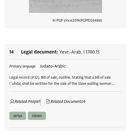
In PGP since
2019
PGPID
26488
View
14
Legal document
Yevr.-Arab. I 1700.15
Tags
Judaeo-Arabic
Primary language
Legal record (#32). Bill of sale, outline. Stating that a bill of sale
(ʿuhda) shall be written for the sale of the slave wailing woman …
Related People
1
Related Documents
4
jariya
slaves