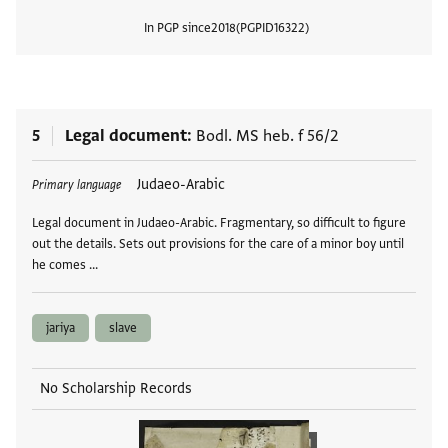
In PGP since
2018
PGPID
16322
View
5
Legal document
Bodl. MS heb. f 56/2
Tags
Judaeo-Arabic
Primary language
Legal document in Judaeo-Arabic. Fragmentary, so difficult to figure
out the details. Sets out provisions for the care of a minor boy until
he comes …
jariya
slave
No Scholarship Records