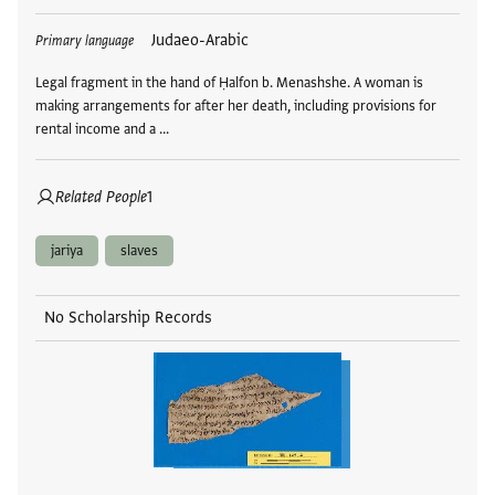
Tags
Judaeo-Arabic
Primary language
Legal fragment in the hand of Ḥalfon b. Menashshe. A woman is
making arrangements for after her death, including provisions for
rental income and a …
Related People
1
jariya
slaves
No Scholarship Records