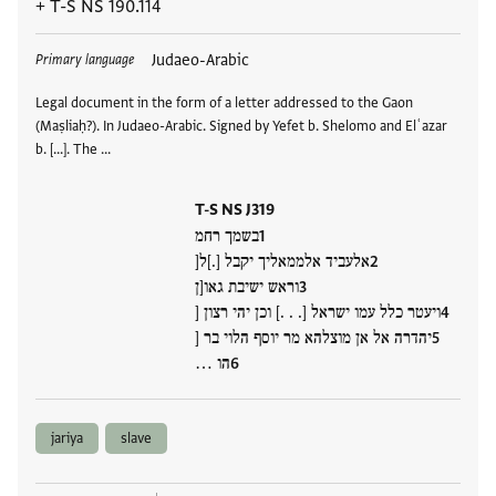
+
T-S NS 190.114
Tags
Judaeo-Arabic
Primary language
Legal document in the form of a letter addressed to the Gaon
(Maṣliaḥ?). In Judaeo-Arabic. Signed by Yefet b. Shelomo and Elʿazar
b. [...]. The …
T-S NS J319
בשמך רחמ
אלעביד אלממאליך יקבל [.]ל[
וראש ישיבת גאו[ן
ויעטר כלל עמו ישראל [. . .] וכן יהי רצון [
יהדרה אל אן מוצלהא מר יוסף הלוי בר [
הו …
jariya
slave