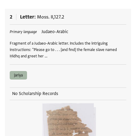
2
Letter
Moss. II,127.2
Tags
Judaeo-Arabic
Primary language
Fragment of a Judaeo-Arabic letter. Includes the intriguing
instructions: "Please go to . . . [and find] the female slave named
Ḥidhq and greet her …
jariya
No Scholarship Records