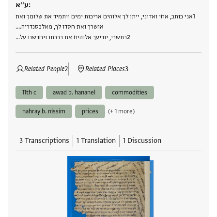
ע׳׳א:
אני כותב, אחי ואדוני, ייתן לך אלוהים אריכות ימים ויתמיד את שלומך ואת
אושרך ואת חסדו לך, מאלכסנדריה….
בתשרי, יודיעך אלוהים את ברכתו ויחדשנו על…
Related People
2
Related Places
3
11th c
awad b. hananel
commodities
nahray b. nissim
prices
(+ 1 more)
3 Transcriptions
1 Translation
1 Discussion