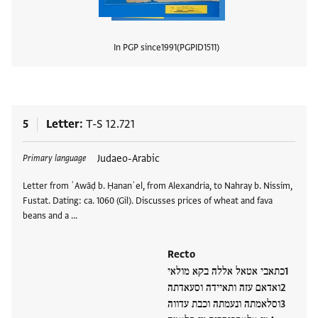
In PGP since
1991
PGPID
1511
View
5
Letter
T-S 12.721
Tags
Judaeo-Arabic
Primary language
Letter from ʿAwāḍ b. Ḥananʾel, from Alexandria, to Nahray b. Nissim,
Fustat. Dating: ca. 1060 (Gil). Discusses prices of wheat and fava
beans and a …
Recto
כתאבי אטאל אללה בקא מולאי
ואדאם עזה ותאיידה וסעאדתה
וסלאמתה ונעמתה וכבת עדווה