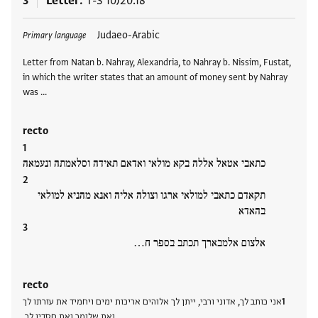
3
Letter
T-S 10J20.18
Tags
Judaeo-Arabic
Primary language
Letter from Natan b. Nahray, Alexandria, to Nahray b. Nissim, Fustat,
in which the writer states that an amount of money sent by Nahray
was …
recto
כתאבי אטאל אללה בקא מולאי ואדאם תאידה וסלאמתה ונעמאה
תקאדם כתאבי למולאי ארגו וצולה אליה ואנא מהניא למולאי
בהאדא
אלצום אלמבארך תכתב בספר ח…
recto
אני כותב לך, אדוני ורבי, ייתן לך אלוהים אריכות ימים ויחמיד את עזרתו לך
ואת שלומך ואת חסדיו לך.