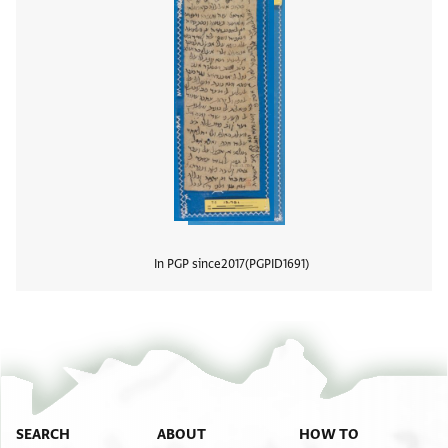
In PGP since
2017
PGPID
1691
View
SEARCH
ABOUT
HOW TO