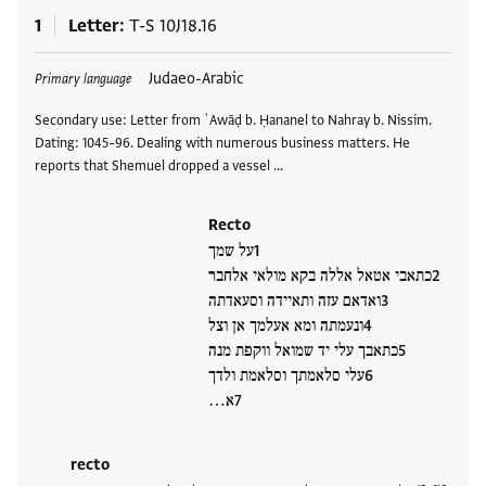
1
Letter
T-S 10J18.16
Tags
Judaeo-Arabic
Primary language
Secondary use: Letter from ʿAwāḍ b. Ḥananel to Nahray b. Nissim.
Dating: 1045–96. Dealing with numerous business matters. He
reports that Shemuel dropped a vessel …
Recto
על שמך
כתאבי אטאל אללה בקא מולאי אלחבר
ואדאם עזה ותאיידה וסעאדתה
ונעמתה ומא אעלמך אן וצל
כתאבך עלי יד שמואל ווקפת מנה
עלי סלאמתך וסלאמת ולדך
א…
recto