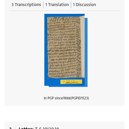
3 Transcriptions
1 Translation
1 Discussion
In PGP since
1988
PGPID
1523
View