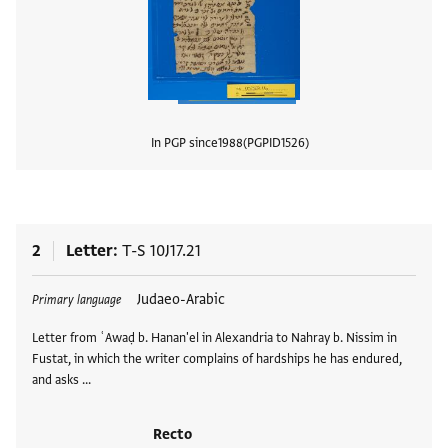
In PGP since
1988
PGPID
1526
View
2
Letter
T-S 10J17.21
Tags
Judaeo-Arabic
Primary language
Letter from ʿAwaḍ b. Hanan'el in Alexandria to Nahray b. Nissim in
Fustat, in which the writer complains of hardships he has endured,
and asks …
Recto