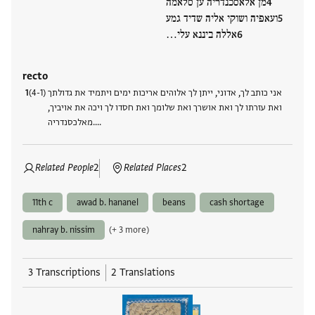
מן אלאסכנדריה ען סלאמה
ועאפיה ושוקי אליה שדיד גמע
אללה ביננא עלי…
recto
(4-1) אני כותב לך, אדוני, ייתן לך אלוהים אריכות ימים ויתמיד את גדולתך
ואת עזרתו לך ואת אושרך ואת שלומך ואת חסדו לך ויכה את אויביך,
מאלכסנדריה.…
Related People
2
Related Places
2
11th c
awad b. hananel
beans
cash shortage
nahray b. nissim
(+ 3 more)
3 Transcriptions
2 Translations