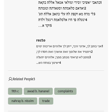
כתאבי יאשיכי וסידי ומולאי אטאל אללה בקאה
ואדאם סלאמתה וסעאדתה ונעמתה
לי מדה מא וקפת לה עלי כתאב אללה תע'
יגעלה פי חיז אלסלאמה ויגעל ולדה
וקד א…
recto
אני כותב לך, אדוני ורבי, ייתן לך אלוהים אריכות ימים
ויתמיד את שלומך ואת אושרך ואת חסדו לך;
מזמן לא קראתי מכתב ממך; אלוהים יתעלה
ישימך במחוז הש…
Related People
3
11th c
awad b. hananel
complaints
nahray b. nissim
trade