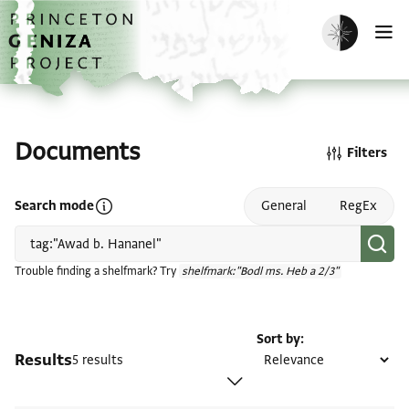
Skip to main content
home
Enable dark m
O
Documents
Filters
Open search mode help
Search mode
General
RegEx
Trouble finding a shelfmark? Try
shelfmark:"Bodl ms. Heb a 2/3"
Sort by
Results
5 results