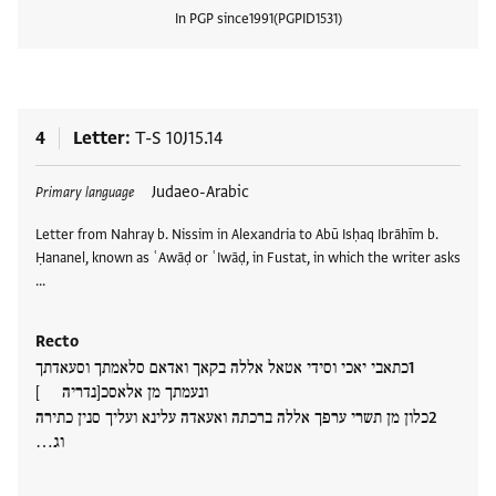
In PGP since
1991
PGPID
1531
View
4
Letter
T-S 10J15.14
Tags
Judaeo-Arabic
Primary language
Letter from Nahray b. Nissim in Alexandria to Abū Isḥaq Ibrāhīm b.
Ḥananel, known as ʿAwāḍ or ʿIwāḍ, in Fustat, in which the writer asks
…
Recto
כתאבי יאכי וסידי אטאל אללה בקאך ואדאם סלאמתך וסעאדתך
ונעמתך מן אלאסכ[נדריה ]
כלון מן תשרי ערפך אללה ברכתה ואעאדה עלינא ועליך סנין כתירה
וג…