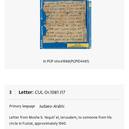
In PGP since
1988
PGPID
4481
View
3
Letter
CUL Or.1081 J17
Tags
Judaeo-Arabic
Primary language
Letter from Moshe b. Yequtiʾel, Jerusalem, to someone from his
circle in Fustat, approximately 1040.