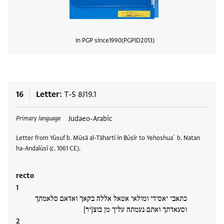
In PGP since
1990
PGPID
2013
View
16
Letter
T-S 8J19.1
Tags
Judaeo-Arabic
Primary language
Letter from Yūsuf b. Mūsā al-Tāhartī in Būṣīr to Yehoshuaʿ b. Natan
ha-Andalūsī (c. 1061 CE).
recto
כתאבי יאסידי ומולאי אטאל אללה בקאך ואדאם סלאמתך
וסעאדתך ואתם נעמתה עליך מן בוצ[יר]