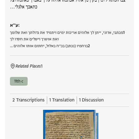
ברחמתה ליומין בקין מן אלול אכתמה אללה עליך באברך כאתמה וצל
כתאבך אלגלי…
ע׳׳א:
מכתבי, אדוני, ייתן לך אלוהים אריכות ימים ויתמיד את גדולתך ואת שלומך
ואת אושרך וישלים את חסדו לך
ברחמיו (נכתב) בכ׳׳ח באלול, יחתום אותו אלוהים …
Related Places
1
11th c
2 Transcriptions
1 Translation
1 Discussion