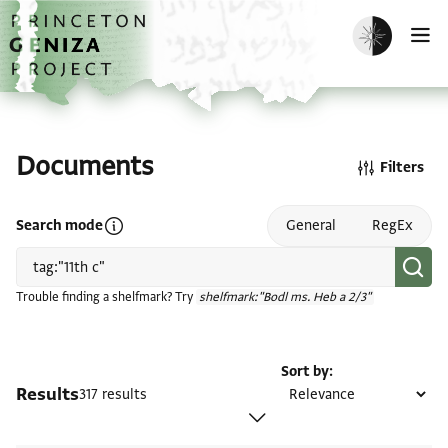
Skip to main content
home
Enable dark m
O
Documents
Filters
Open search mode help
Search mode
General
RegEx
Trouble finding a shelfmark? Try
shelfmark:"Bodl ms. Heb a 2/3"
Sort by
Results
317 results