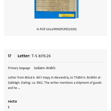
In PGP since
1990
PGPID
2030
View
17
Letter
T-S 8J19.26
Tags
Judaeo-Arabic
Primary language
Letter from Mūsā b. Abī l-Ḥayy, in Alexandria, to Thābit b. Ibrāhīm al-
Ṣabbāgh. Dating: ca. 1062. The writer mentions a shipment of goods
and he …
recto