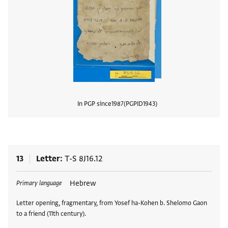
In PGP since
1987
PGPID
1943
View
13
Letter
T-S 8J16.12
Tags
Hebrew
Primary language
Letter opening, fragmentary, from Yosef ha-Kohen b. Shelomo Gaon
to a friend (11th century).