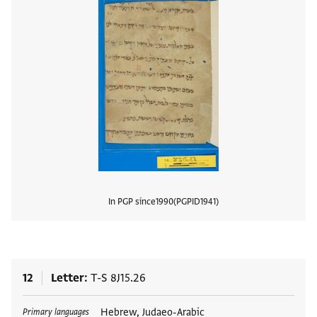
In PGP since
1990
PGPID
1941
View
12
Letter
T-S 8J15.26
Tags
Hebrew, Judaeo-Arabic
Primary languages