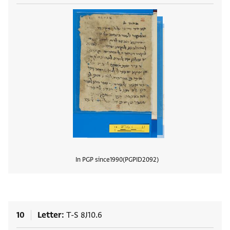
In PGP since
1990
PGPID
2092
View
10
Letter
T-S 8J10.6