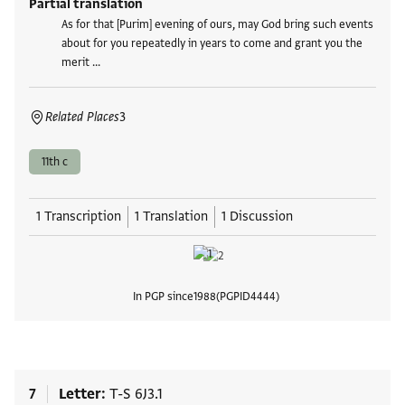
Partial translation
As for that [Purim] evening of ours, may God bring such events
about for you repeatedly in years to come and grant you the
merit …
Related Places
3
11th c
1 Transcription
1 Translation
1 Discussion
In PGP since
1988
PGPID
4444
View
7
Letter
T-S 6J3.1