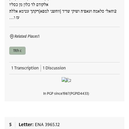
אלקודם לד כלון מן כסליו
וחאלי סלאמה ועאפיה ושוקי שדיד [ווחשני למפא]רקתך עטימא אללה
עז ו…
Related Places
1
11th c
1 Transcription
1 Discussion
In PGP since
1987
PGPID
4433
View
5
Letter
ENA 3965.12