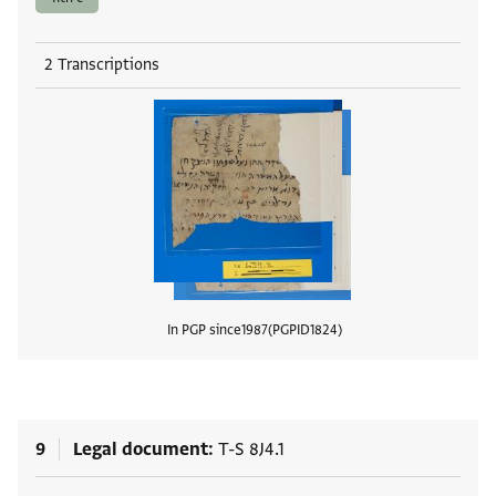
2 Transcriptions
In PGP since
1987
PGPID
1824
View
9
Legal document
T-S 8J4.1