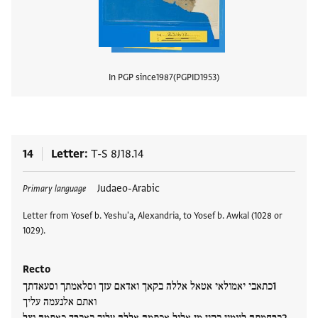
In PGP since
1987
PGPID
1953
View
14
Letter
T-S 8J18.14
Tags
Judaeo-Arabic
Primary language
Letter from Yosef b. Yeshu'a, Alexandria, to Yosef b. Awkal (1028 or
1029).
Recto
כתאבי יאמולאי אטאל אללה בקאך ואדאם עזך וסלאמתך וסעאדתך
ואתם אלנעמה עליך