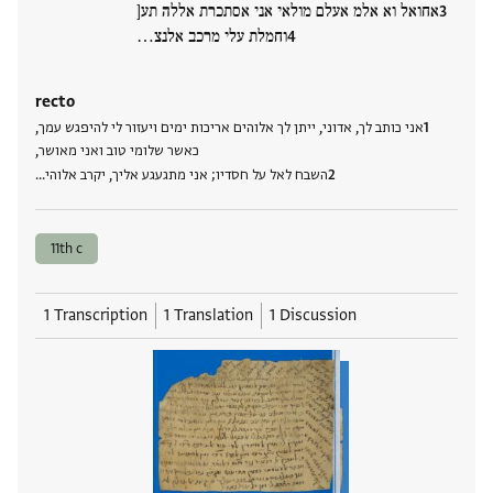
אחואל וא אלמ אעלם מולאי אני אסתכרת אללה תע[
וחמלת עלי מרכב אלנצ…
recto
אני כותב לך, אדוני, ייתן לך אלוהים אריכות ימים ויעזור לי להיפגש עמך,
כאשר שלומי טוב ואני מאושר,
השבח לאל על חסדיו; אני מתגעגע אליך, יקרב אלוהי…
11th c
1 Transcription
1 Translation
1 Discussion