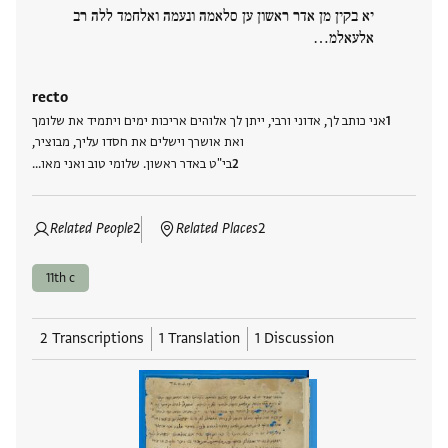
יא בקין מן אדר ראשון ען סלאמה ונעמה ואלחמד ללה רב
אלעאלמ…
recto
אני כותב לך, אדוני ורבי, ייתן לך אלוהים אריכות ימים ויתמיד את שלומך
ואת אושרך וישלים את חסדו עליך, מבוציר,
בי"ט באדר ראשון. שלומי טוב ואני מאו…
Related People
2
Related Places
2
11th c
2 Transcriptions
1 Translation
1 Discussion