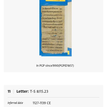
In PGP since
1990
PGPID
1857
View
11
Letter
T-S 8J15.23
Tags
1127–1139 CE
Inferred date