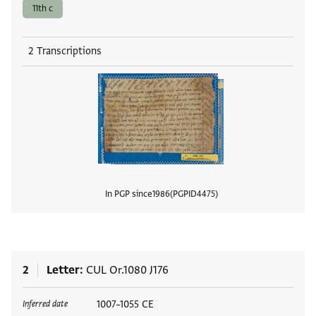
11th c
2 Transcriptions
In PGP since
1986
PGPID
4475
View
2
Letter
CUL Or.1080 J176
Tags
1007–1055 CE
Inferred date