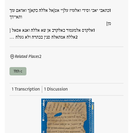
כתאבי יאכי וסידי ואלעזיז על[יי אט]אל אללה בקא[ך ואדאם עזך
ותאיידך
מן]
אלקדס אלמעמור באלקרב אן שא אללה ואנא אסאל [
אללה אמתאלה סנין בכתרה ולא געלה …
Related Places
2
11th c
1 Transcription
1 Discussion