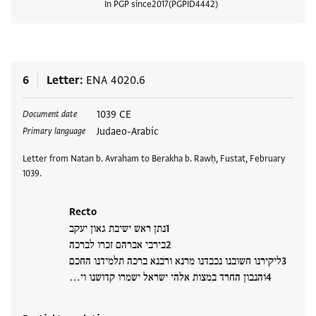
In PGP since
2017
PGPID
4442
View
6
Letter
ENA 4020.6
Tags
1039 CE
Document date
Judaeo-Arabic
Primary language
Letter from Natan b. Avraham to Berakha b. Rawḥ, Fustat, February
1039.
Recto
נתן ראש ישיבת גאון יעקב
בירבי אברהם זכרו לברכה
ליקירנו חשובנו נכבדנו מרנא ורבנא ברכה תלמידנו החכם
והנבון החרד במצות אלהי ישראל ישמרו קדושנו וי…