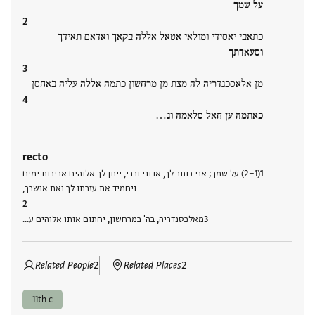
על שמך
כתאבי יאסידי ומולאי אטאל אללה בקאך ואדאם תאידך
וסעאדתך
מן אלאסכנדריה לה מצת מן מרחשון כתמה אללה עליה באחסן
כאתמה ען חאל סלאמה ונ…
recto
(2−1) על שמך; אני כותב לך, אדוני ורבי, ייתן לך אלוהים אריכות ימים
ויחמיד את עזרתו לך ואת אושרך,
מאלכסנדריה, בה' במרחשון, יחתום אותו אלוהים ע…
Related People
2
Related Places
2
11th c