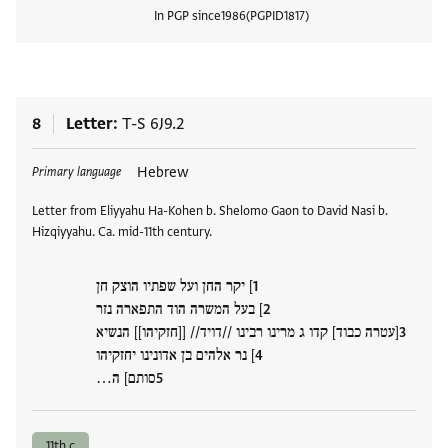
In PGP since
1986
PGPID
1817
View
8
Letter
T-S 6J9.2
Tags
Hebrew
Primary language
Letter from Eliyyahu Ha-Kohen b. Shelomo Gaon to David Nasi b.
Hizqiyyahu. Ca. mid-11th century.
] יקר החן ועל שפתיו הוצק חן
] בעל המשרה הוד התפארה נזר
[עטרה כבוד] קדו ג מרינו רבינו //דויד// [[חזקיהו]] הנשיא
] נר אלהים בן אדונינו יחזקיהו
סותם] ה…
11th c