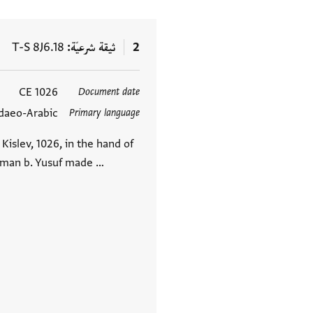
2
ثيقة شرعيّة
T-S 8J6.18
1026 CE
Document date
العلامات
daeo-Arabic
Primary language
islev, 1026, in the hand of
yman b. Yusuf made …