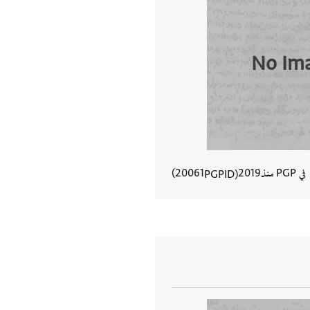
No Im
في PGP منذ
2019
20061
PGPID
عرض تفاصيل المستند