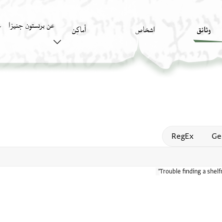
عن برنستون جنيزا
وثائق
اشخاص
أَماكِن
ك
Open
RegEx
Ge
Trouble finding a shel