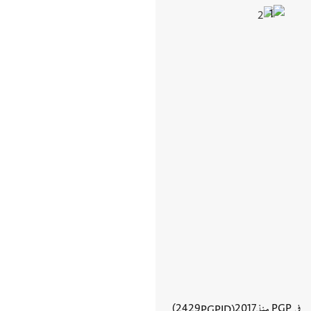
في PGP منذ
2017
2429
PGPID