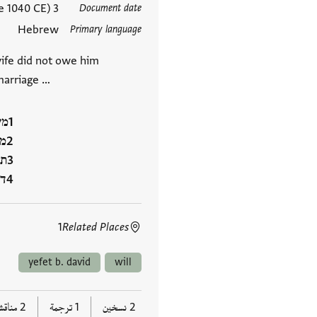
3 Tammuz 1351 Seleucid (17 June 1040 CE)
Document date
العلامات
Hebrew
Primary language
wife did not owe him
marriage …
מע
מט
תמ
דר
1
Related Places
yefet b. david
will
2 نسخين
1 ترجمة
2 مناقشتان