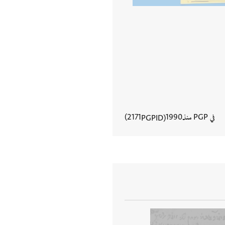
في PGP منذ
1990
2171
PGPID
عرض تفاصيل المستند