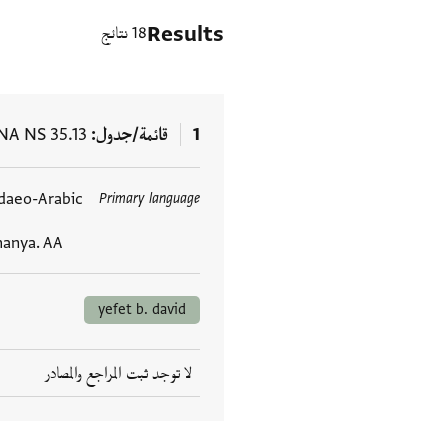
Results
18 نتائج
1
قائمة/جدول
NA NS 35.13
daeo-Arabic
Primary language
العلامات
hanya. AA
yefet b. david
لا توجد ثبت المراجع والمصادر