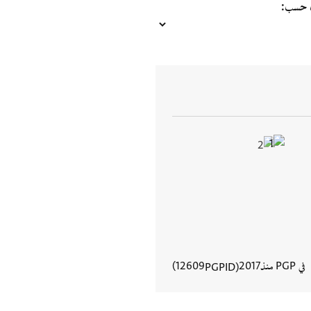
ب حسب
في PGP منذ
2017
12609
PGPID
عرض تفاصيل المستند