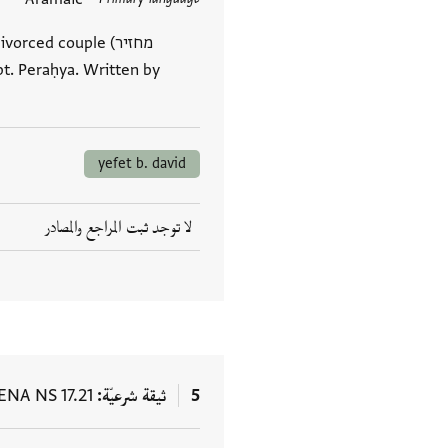
العلامات
 a divorced couple
yefet b. david
لا توجد ثبت المراجع والمصادر
5
ثيقة شرعيّة
ENA NS 17.21