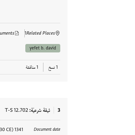
cuments
1
Related Places
yefet b. david
1 نسخ
1 مناقشة
3
ثيقة شرعيّة
T-S 12.702
1341 Seleucid (1029–1030 CE)
Document date
العلامات