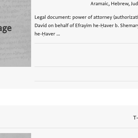
Aramaic, Hebrew, Jud
Legal document: power of attorney (authorizatio
David on behalf of Efrayim he-Ḥaver b. Shemarya 
age
he-Ḥaver …
T-