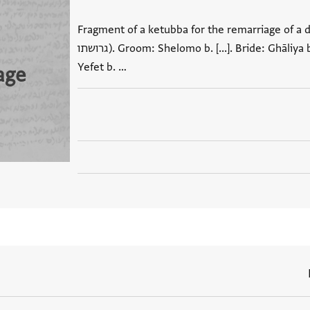
Fragment of a ketubba for the remarriage of (מחזיר
גרושתו). Groom: Shelomo b. [...]. Bride: Ghāliya bt. Peraḥya. Written by
Yefet b. …
age