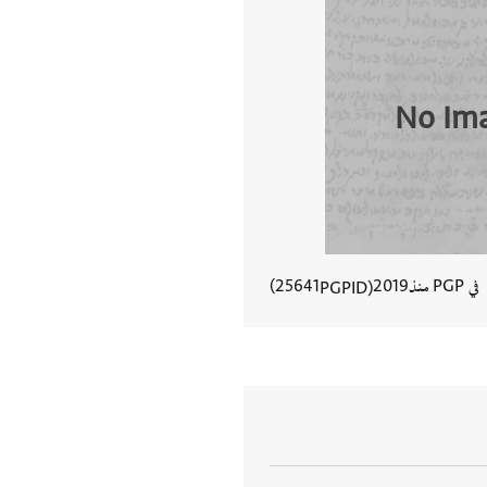
No Im
في PGP منذ
2019
25641
PGPID
عرض تفاصيل المستند