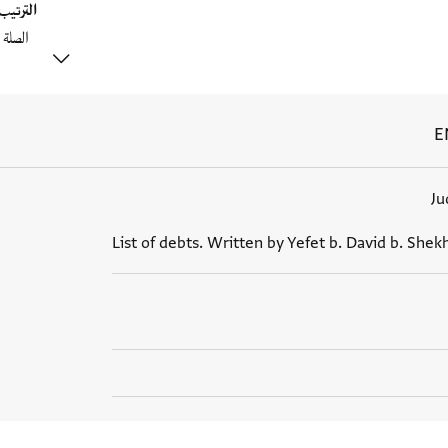
الترتي
E
Ju
List of debts. Written by Yefet b. David b. Shek