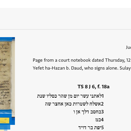
Ju
Page from a court notebook dated Thursday, 12 K
Yefet ha-Hazan b. Daud, who signs alone. Sula
TS 8 J 6, f. 18a
לאתני עשר יום מן שהר כסליו שנת
אשלח לשטרות כאן אחצר שה
בחסב דלך אן ו
במ
יפת בר דויד