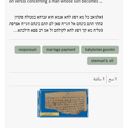
on verso) concerning a man whose son becomes …
אלגואב כל מא דפע להא אנמא הוא ענדהא במנזלה פקדון
חתי תתם בינהם אל זוגייה פאן לם תתם בינהם זוגייה אצרפת
עליה מא קד דפע להא לקולהם זל אמ רב פפא הילכתא…
responsum
marriage payment
babylonian geonim
shemuel b. eli
1 نسخ
1 مناقشة