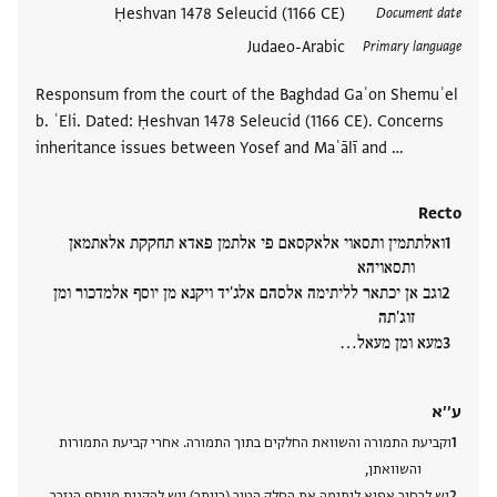
العلامات
Ḥeshvan 1478 Seleucid (1166 CE)
Document date
Judaeo-Arabic
Primary language
Responsum from the court of the Baghdad Gaʾon Shemuʾel
b. ʿEli. Dated: Ḥeshvan 1478 Seleucid (1166 CE). Concerns
inheritance issues between Yosef and Maʿālī and …
Recto
ואלתתמין ותסאוי אלאקסאם פי אלתמן פאדא תחקקת אלאתמאן
ותסאויהא
וגב אן יכתאר לליתימה אלסהם אלג'יד ויקנא מן יוסף אלמדכור ומן
זוג'תה
מעא ומן מעאל…
ע׳׳א
וקביעת התמורה והשוואת החלקים בתוך התמורה. אחרי קביעת התמורות
והשוואתן,
יש לבחור אפוא ליתומה את החלק הטוב (ביותר) ויש להקנות מיוסף הנזכר