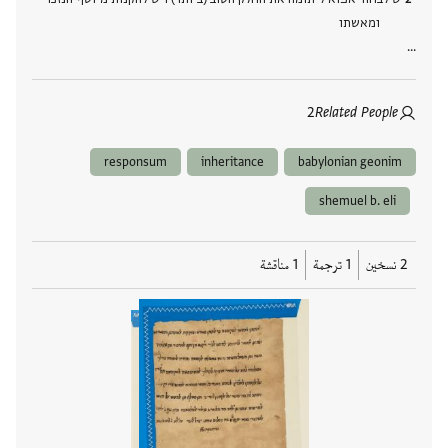
ומאשתו
…
2
Related People
responsum
inheritance
babylonian geonim
shemuel b. eli
2 نسخين
1 ترجمة
1 مناقشة