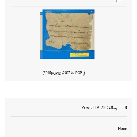
في PGP منذ
2017
5961
PGPID
عرض تفا
3
رسالة
Yevr. II A 72
العلامات
None