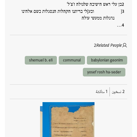
בן עלי ראש הישיבה שלגולה ז'צ'ל'
[ ובע]לי בריתנו הקהלות הנסגלות בשם אלהינו
נדגלות ממעשי עולה
…
2
Related People
shemuel b. eli
communal
babylonian geonim
yosef rosh ha-seder
2 نسخين
1 مناقشة