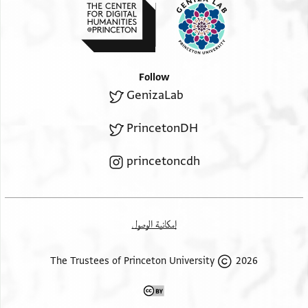
Follow
GenizaLab
PrincetonDH
princetoncdh
إمكانية الوصول
2026 The Trustees of Princeton University