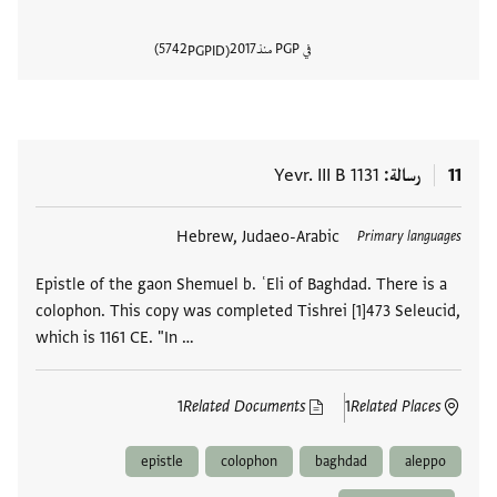
في PGP منذ
2017
5742
PGPID
عرض تفا
11
رسالة
Yevr. III B 1131
العلامات
Hebrew, Judaeo-Arabic
Primary languages
Epistle of the gaon Shemuel b. ʿEli of Baghdad. There is a
colophon. This copy was completed Tishrei [1]473 Seleucid,
which is 1161 CE. "In …
1
Related Documents
1
Related Places
epistle
colophon
baghdad
aleppo