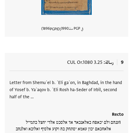
في PGP منذ
1990
1896
PGPID
عرض تفا
9
رسالة
CUL Or.1080 3.25
العلامات
Letter from Shemuʾel b. ʿEli gaʾon, in Baghdad, in the hand
of Yosef b. Yaʿaqov b. ʿEli Rosh ha-Seder of Irbīl, second
half of the …
Recto
ענהם ולם יכאפח באלאנכאר אד אלסכט אלדי יחצל בתמייל
אלאחכאם יכון עאמא יסתחק בה וקוע אלסיף ואלובא ואלנהב