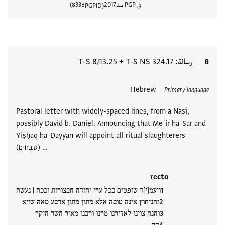
في PGP منذ
2017
8338
PGPID
عرض تفا
8
رسالة
T-S NS 324.17
+
T-S 8J13.25
العلامات
Hebrew
Primary language
Pastoral letter with widely-spaced lines, from a Nasi,
possibly David b. Daniel. Announcing that Meʾir ha-Sar and
Yiṣḥaq ha-Dayyan will appoint all ritual slaughterers
(טבחים) …
recto
ויעמ[י]ד שופטים בכל ערי יהודה הבצורות וככה | נעשה
והניחוץ אינה טובה אלא מתון מתון ארבע מאה שויא
והנה צוינו לאדירנו מרנו ורבנו מאיר השר היקר