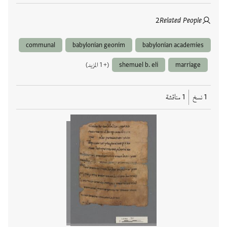
2
Related People
communal
babylonian geonim
babylonian academies
marriage
shemuel b. eli
(+ 1 المزيد)
1 نسخ
1 مناقشة