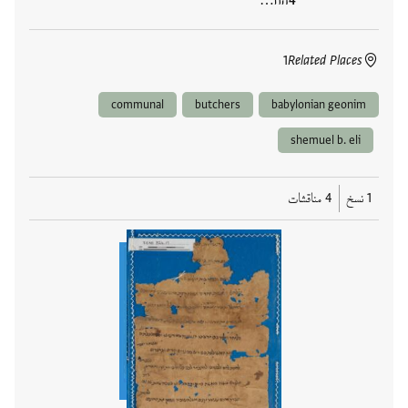
הח…
1
Related Places
communal
butchers
babylonian geonim
shemuel b. eli
1 نسخ
4 مناقشات