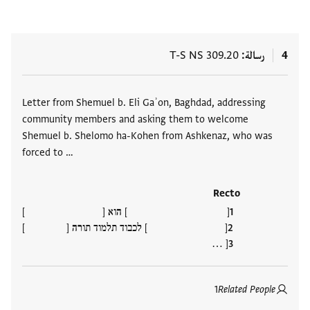
4
رسالة
T-S NS 309.20
العلامات
Letter from Shemuel b. Eli Gaʾon, Baghdad, addressing
community members and asking them to welcome
Shemuel b. Shelomo ha-Kohen from Ashkenaz, who was
forced to …
Recto
[ ] הוא [ ]
[ ] לכבוד תלמוד תורה [ ]
[ …
1
Related People