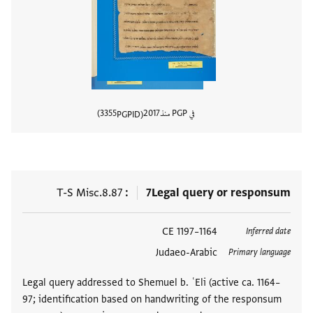
في PGP منذ
2017
3355
PGPID
عرض تفا
T-S Misc.8.87
7
Legal query or responsum
العلامات
1164–1197 CE
Inferred date
Judaeo-Arabic
Primary language
Legal query addressed to Shemuel b. ʿEli (active ca. 1164–
97; identification based on handwriting of the responsum