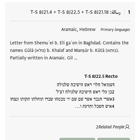
1
رسالة
T-S 8J21.18
+
T-S 8J22.5
+
T-S 8J21.4
العلامات
Aramaic, Hebrew
Primary languages
Letter from Shemuʾel b. Eli gaʾon in Baghdad. Contains the
names Gūlā (גולא) b. Khalaf and Manṣūr b. Kūtā (כותא).
Partially written in Aramaic. Gil …
T-S 8J22.5 Recto
שמואל הלוי ראש הישיבה שלגולה
בן עלי ראש הישיבה שלגולה ז'צ'ל'
אשרי הגבר אשר שם שם יוי מבטחו שברו תוחלתו תקותו ונצחו
איש השכל והדעת ו…
2
Related People