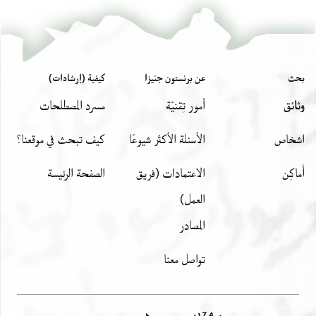
بحث
عن برنستون جنيزا
كيفية (إرشادات)
وثائق
أمور تِقنيّة
مسرد المصطلحات
اشخاص
الأسئلة الأكثر شيوعًا
كيف تبحث في موقعنا؟
أَماكِن
الاعتمادات (فريق
الصفحة الرئيسة
العمل)
المصادر
تواصل معنا