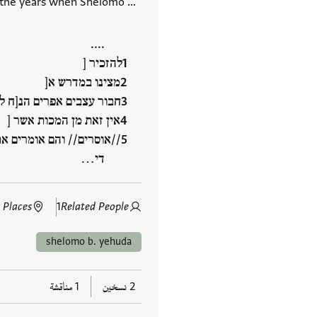
on the years when Shelomo …
....
להזכיר [
מצינו במדרש א[
חבור עצבים אפרים הנ[ח לו
אין זאת מן המכות אשר [
//אוסרים// והם אומרים את
די…
 Places
1
Related People
shelomo b. yehuda
2 نسخين
1 مناقشة