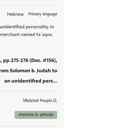
Hebrew
Primary language
العلامات
nidentified personality. In
ax merchant named Yaʿaqov.
e, pp.275-276 (Doc. #156),
from Solomon b. Judah to
an unidentified pers…
1
Related People
shelomo b. yehuda