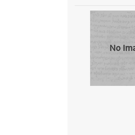
No Im