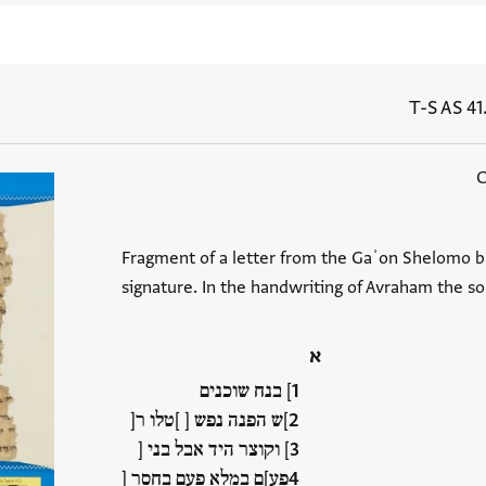
T-S AS 41
Fragment of a letter from the Gaʾon Shelomo b. 
signature. In the handwriting of Avraham the so
א
] בנח שוכנים
]ש הפנה נפש [ ]טלו ר[
] וקוצר היד אבל בני [
פע]ם במלא פעם בחסר [