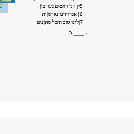
ק]רני ראמים נער בי[
] אגרותינו נערמ[ות
]לינו טוב והכל מת[נים
ב ____…