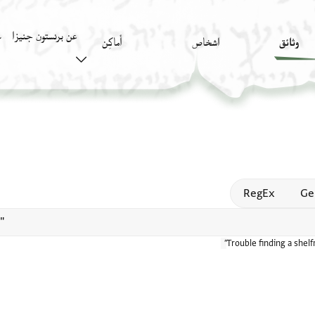
عن برنستون جنيزا
وثائق
اشخاص
أَماكِن
ك
Open
RegEx
Ge
Trouble finding a shel