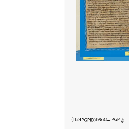
في PGP منذ
1988
1124
PGPID
عرض تفاصيل المستند