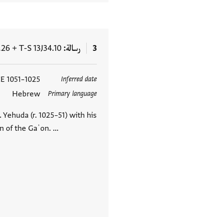
3
رسالة
T-S 13J34.10
+
.26
1025–1051 CE
Inferred date
العلامات
Hebrew
Primary language
Yehuda (r. 1025–51) with his
n of the Gaʾon. …