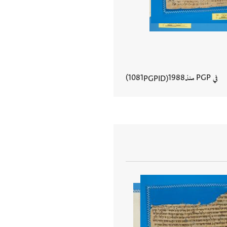
في PGP منذ
1988
1081
PGPID
عرض تفاصيل المستند