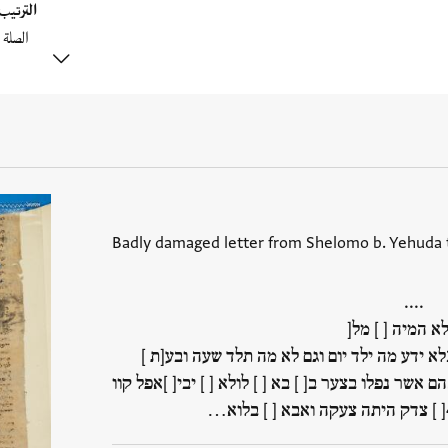
الترتي
Badly damaged letter from Shelomo b. Yehuda to
....
א המיה [ ] מל[
לא ידע מה ילד יום וגם לא מה תלד שעה ובע[ת ]
הם אשר נפלו בצער ב[ ] בא [ ] לולא [ ] יבי[ ]אפל קוו
[ ] צדק היתה צעקה ואבא [ ] בלוא…