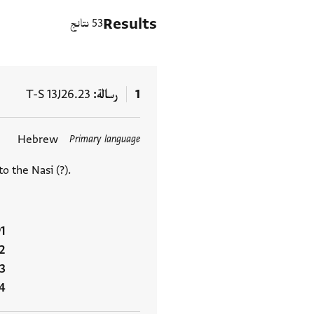
Results
53 نتائج
1
رسالة
T-S 13J26.23
Hebrew
Primary language
العلامات
 the Nasi (?).
ל