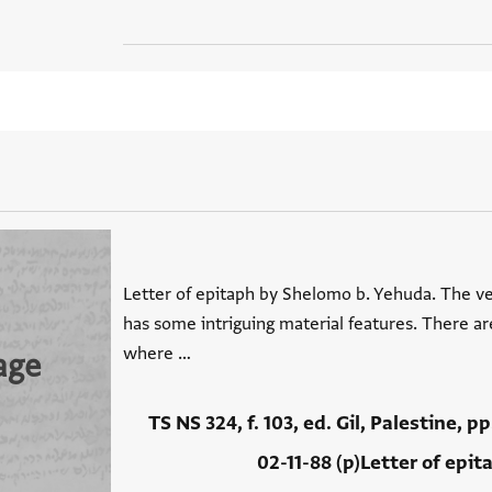
Letter of epitaph by Shelomo b. Yehuda. The v
has some intriguing material features. There ar
where …
age
TS NS 324, f. 103, ed. Gil, Palestine, p
02-11-88 (p)Letter of epi