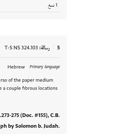
1 نسخ
5
رسالة
T-S NS 324.103
Hebrew
Primary language
العلامات
erso of the paper medium
e a couple fibrous locations
p.273-275 (Doc. #155), C.B.
taph by Solomon b. Judah.