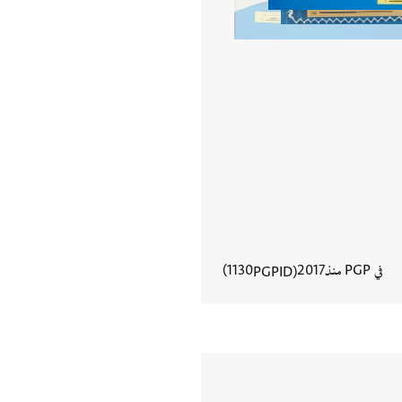
في PGP منذ
2017
1130
PGPID
عرض تفاصيل المستند