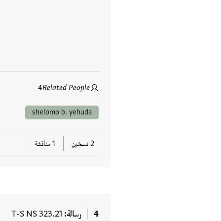
4
Related People
shelomo b. yehuda
2 نسخين
1 مناقشة
4
رسالة
T-S NS 323.21