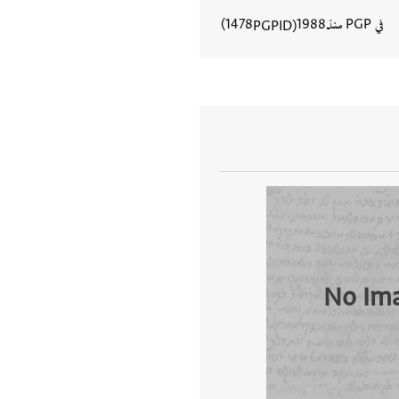
في PGP منذ
1988
1478
PGPID
عرض تفاصيل المستند
No Im