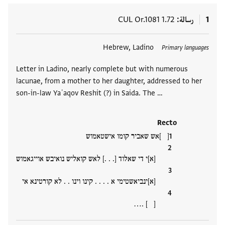
1
رسالة
CUL Or.1081 1.72
العلامات
Hebrew, Ladino
Primary languages
Letter in Ladino, nearly complete but with numerous
lacunae, from a mother to her daughter, addressed to her
son-in-law Yaʿaqov Reshit (?) in Saida. The …
Recto
[ ]אש שאביר קומו אישטאמוש
[א]י די שאלוד [. . .] לאש קואליש נואיבש אוייגאמוש
[א]ינביאשטימי א . . . . קינו וינו . . לא קורטינא אי
[ ] .…