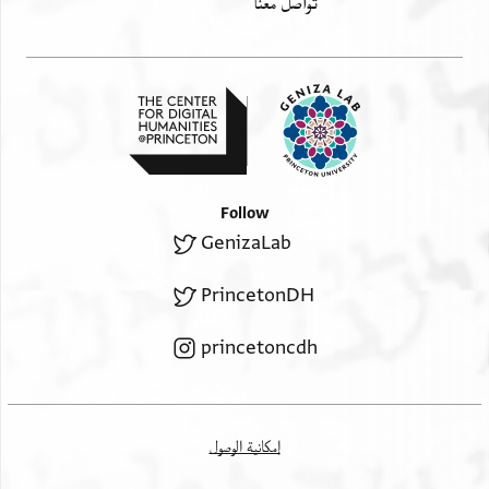
تواصل معنا
Follow
GenizaLab
PrincetonDH
princetoncdh
إمكانية الوصول