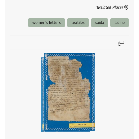
1
Related Places
women's letters
textiles
saida
ladino
1 نسخ