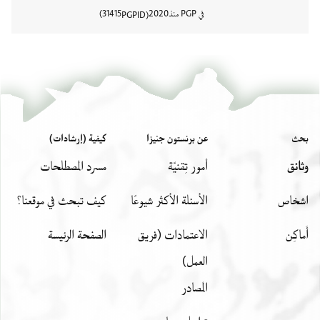
في PGP منذ
2020
31415
PGPID
عرض تفا
بحث
عن برنستون جنيزا
كيفية (إرشادات)
وثائق
أمور تِقنيّة
مسرد المصطلحات
اشخاص
الأسئلة الأكثر شيوعًا
كيف تبحث في موقعنا؟
أَماكِن
الاعتمادات (فريق
الصفحة الرئيسة
العمل)
المصادر