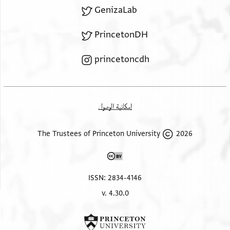
GenizaLab
PrincetonDH
princetoncdh
إمكانية الوصول
2026 The Trustees of Princeton University
ISSN: 2834-4146
v. 4.30.0