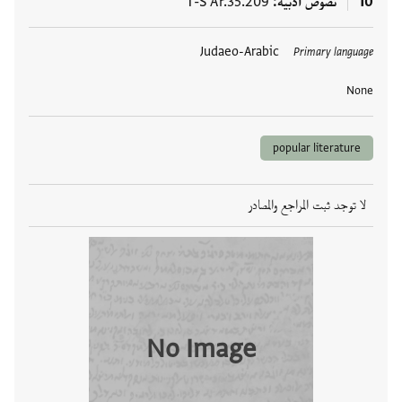
10
نصوص أدبيّة
T-S Ar.35.209
العلامات
Judaeo-Arabic
Primary language
None
popular literature
لا توجد ثبت المراجع والمصادر
No Image