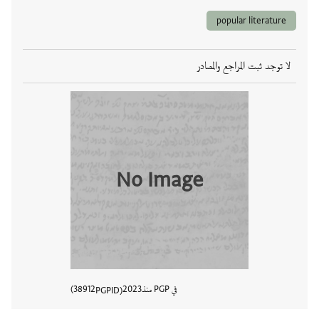
popular literature
لا توجد ثبت المراجع والمصادر
No Image
في PGP منذ
2023
38912
PGPID
عرض تفا