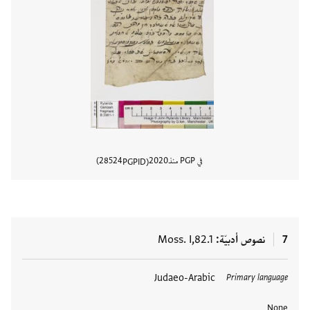
في PGP منذ
2020
28524
PGPID
عرض تفا
7
نصوص أدبيّة
Moss. I,82.1
العلامات
Judaeo-Arabic
Primary language
None