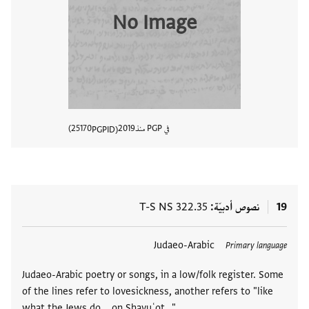
No Image
في PGP منذ
2019
25170
PGPID
عرض تفا
19
نصوص أدبيّة
T-S NS 322.35
العلامات
Judaeo-Arabic
Primary language
Judaeo-Arabic poetry or songs, in a low/folk register. Some
of the lines refer to lovesickness, another refers to "like
what the Jews do... on Shavuʿot..." …