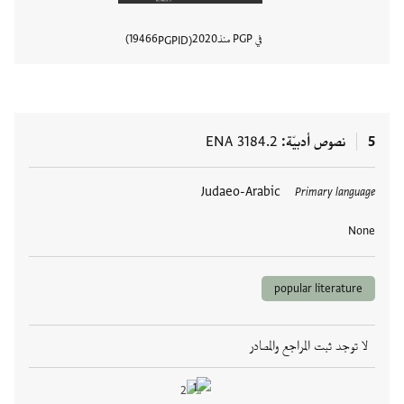
في PGP منذ
2020
19466
PGPID
عرض تفا
5
نصوص أدبيّة
ENA 3184.2
العلامات
Judaeo-Arabic
Primary language
None
popular literature
لا توجد ثبت المراجع والمصادر