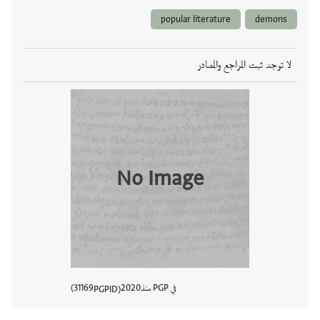
popular literature
demons
لا توجد ثبت المراجع والمصادر
No Image
في PGP منذ
2020
31169
PGPID
عرض تفا