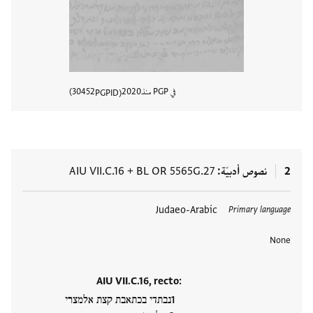
في PGP منذ
2020
30452
PGPID
عرض تفا
2
نصوص أدبيّة
BL OR 5565G.27
+
AIU VII.C.16
العلامات
Judaeo-Arabic
Primary language
None
AIU VII.C.16, recto:
נבתדי בכתאבת קצת אלמצרי