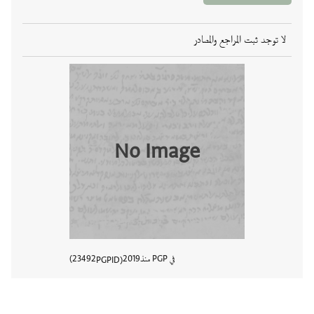
لا توجد ثبت المراجع والمصادر
No Image
في PGP منذ
2019
23492
PGPID
عرض تفا