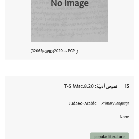
No Image
في PGP منذ
2020
32065
PGPID
عرض تفا
15
نصوص أدبيّة
T-S Misc.8.20
العلامات
Judaeo-Arabic
Primary language
None
popular literature