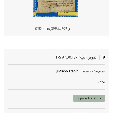
في PGP منذ
2017
7133
PGPID
عرض تفا
9
نصوص أدبيّة
T-S Ar.30.187
العلامات
Judaeo-Arabic
Primary language
None
popular literature