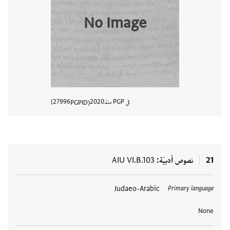
No Image
في PGP منذ
2020
27996
PGPID
عرض تفا
21
نصوص أدبيّة
AIU VI.B.103
العلامات
Judaeo-Arabic
Primary language
None