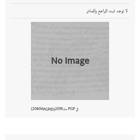
لا توجد ثبت المراجع والمصادر
No Image
في PGP منذ
2019
20804
PGPID
عرض تفا