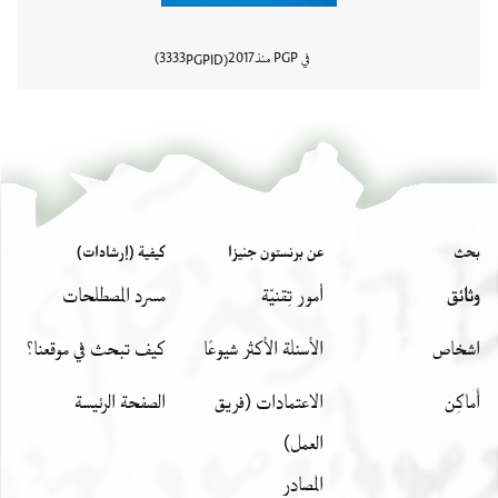
في PGP منذ
2017
3333
PGPID
عرض تفا
بحث
عن برنستون جنيزا
كيفية (إرشادات)
وثائق
أمور تِقنيّة
مسرد المصطلحات
اشخاص
الأسئلة الأكثر شيوعًا
كيف تبحث في موقعنا؟
أَماكِن
الاعتمادات (فريق
الصفحة الرئيسة
العمل)
المصادر