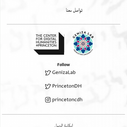
تواصل معنا
Follow
GenizaLab
PrincetonDH
princetoncdh
إمكانية الوصول