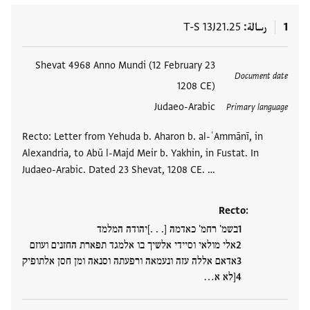
1
رسالة
T-S 13J21.25
العلامات
23 Shevat 4968 Anno Mundi (12 February
Document date
1208 CE)
Judaeo-Arabic
Primary language
Recto: Letter from Yehuda b. Aharon b. al-ʿAmmānī, in
Alexandria, to Abū l-Majd Meir b. Yakhin, in Fustat. In
Judaeo-Arabic. Dated 23 Shevat, 1208 CE. …
Recto:
בשמ' רחמ' כאדמה [. . .]יהודה המלמד
אלי מולאי וסיידי אלשיך בו אלמגד תפארת החזנים ועוזם
אדאם אללה עזה ונעמאה ורפעתה וסנאה ומן חסן אלתופיק
[לא א…