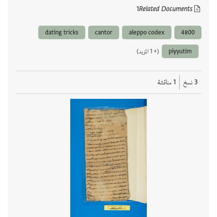
1
Related Documents
dating tricks
cantor
aleppo codex
4800
piyyutim
(+ 1 المزيد)
3 نسخ
1 مناقشة