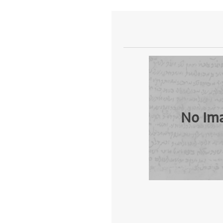
No Im