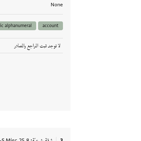
None
ic alphanumeral
account
لا توجد ثبت المراجع والمصادر
3
ثيقة شرعيّة
-S Misc.25.8