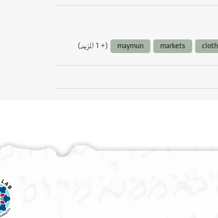
(+ 1 المزيد)
maymun
markets
clot