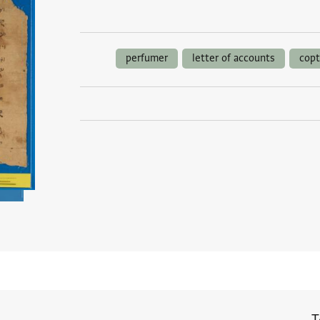
perfumer
letter of accounts
copt
T