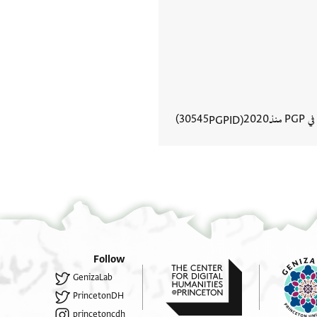
في PGP منذ
2020
30545
PGPID
عرض تفاصيل المستند
Follow
GenizaLab
PrincetonDH
princetoncdh