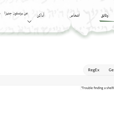
عن برنستون جنيزا
وثائق
اشخاص
أَماكِن
ك
Open
RegEx
Ge
Trouble finding a shel