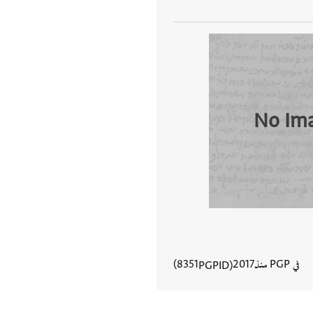
No Im
في PGP منذ
2017
8351
PGPID
عرض تفاصيل المستند