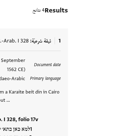
Results
4 نتائج
1
ثيقة شرعيّة
.-Arab. I 328
9 September
العلامات
Document date
1562 CE)
daeo-Arabic
Primary language
m a Karaite beit din in Cairo
 but …
 I 328, folio 17v
למא כאן בתא׳ ל