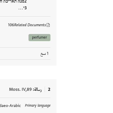
סנה תאריכה חלף
י…
106
Related Documents
perfumer
1 نسخ
2
رسالة
Moss. IV,89
daeo-Arabic
Primary language
العلامات