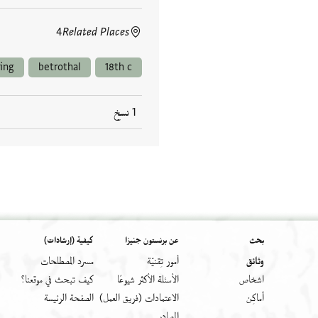
4
Related Places
hing
betrothal
18th c
1 نسخ
بحث
عن برنستون جنيزا
كيفية (إرشادات)
وثائق
أمور تِقنيّة
مسرد المصطلحات
اشخاص
الأسئلة الأكثر شيوعًا
كيف تبحث في موقعنا؟
أَماكِن
الاعتمادات (فريق العمل)
الصفحة الرئيسة
المصادر