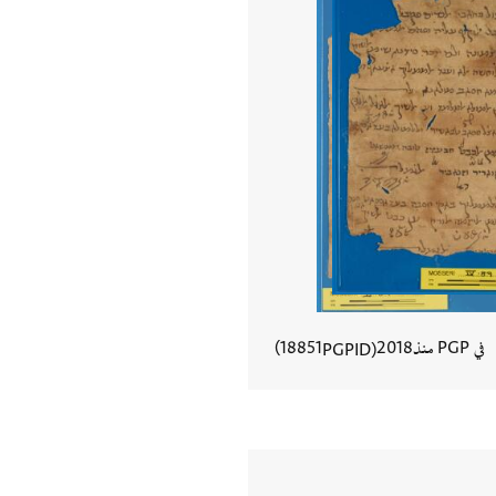
في PGP منذ
2018
18851
PGPID
عرض تفاصيل المستند