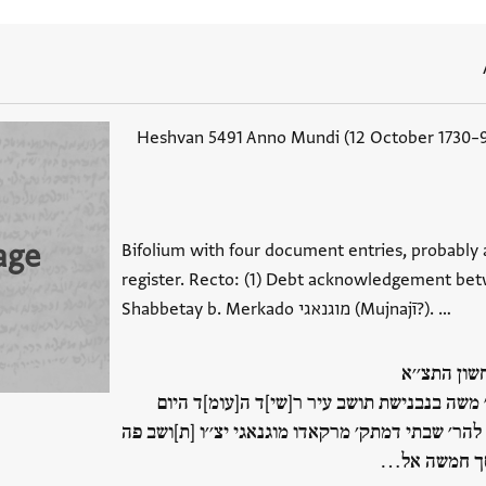
Heshvan 5491 Anno Mundi (12 October 1730
age
Bifolium with four document entries, probably 
register. Recto: (1) Debt acknowledgement be
Shabbetay b. Merkado מוגנאגי (Mujnajī?). …
חשון התצ׳׳א
׳ משה בנבנישת תושב עיר ר[שי]ד ה[עומ]ד היום
להר׳ שבתי דמתק׳ מרקאדו מוגנאגי יצ׳׳ו [ת]ושב פה
סך חמשה אל…