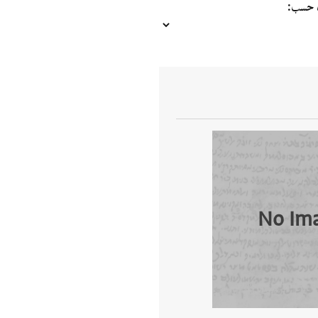
ب حسب
No Im