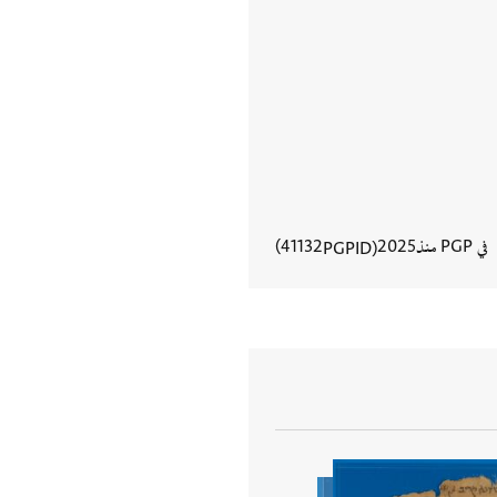
في PGP منذ
2025
41132
PGPID
عرض تفاصيل المستند