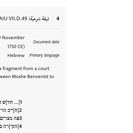
4
ثيقة شرعيّة
AIU VII.D.49
–9 November
العلامات
Document date
1730 CE)
Hebrew
Primary language
a fragment from a court
tween Moshe Benvenist to
[... חד]ש 
[ח]ייב הר
פה מצרים 
[העי]רה 