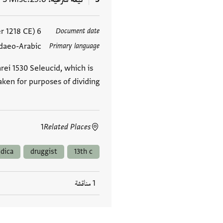
6 Tishrei 1530 Seleucid (October 1218–November 1218 CE)
Document date
العلامات
daeo-Arabic
Primary language
rei 1530 Seleucid, which is
aken for purposes of dividing
1
Related Places
dica
druggist
13th c
1 مناقشة