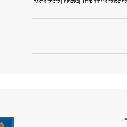
 שמואל א׳ יחיה פירוז [[בשבועה]] ללמולי אלאגל
Ju