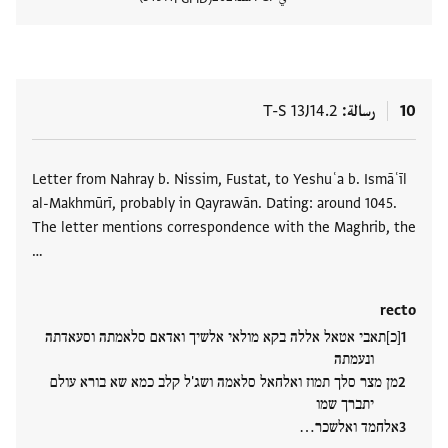
عرض تفا
10
رسالة
T-S 13J14.2
العلامات
Letter from Nahray b. Nissim, Fustat, to Yeshuʿa b. Ismāʿīl
al-Makhmūrī, probably in Qayrawān. Dating: around 1045.
The letter mentions correspondence with the Maghrib, the
…
recto
[כ]תאבי אטאל אללה בקא מולאי אלשיך ואדאם סלאמתה וסעאדתה
ונעמתה
מן מצר סלך תמוז ואלחאל סלאמה ושג'ל קלב כמא שא בורא עולם
יתברך שמו
אלחמד ואלשכר…