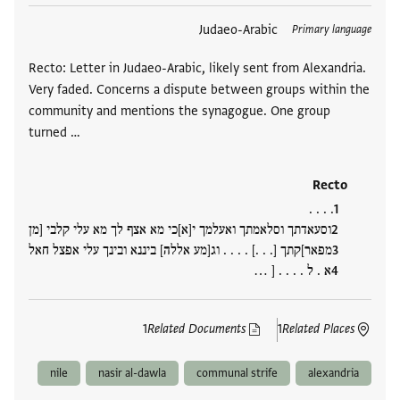
العلامات
Judaeo-Arabic
Primary language
Recto: Letter in Judaeo-Arabic, likely sent from Alexandria.
Very faded. Concerns a dispute between groups within the
community and mentions the synagogue. One group
turned …
Recto
. . . .
וסעאדתך וסלאמתך ואעלמך י[א]כי מא אצף לך מא עלי קלבי [מן
מפאר]קתך [. . .] . . . . וג[מע אללה] ביננא ובינך עלי אפצל חאל
א . ל . . . . [ …
1
Related Documents
1
Related Places
nile
nasir al-dawla
communal strife
alexandria