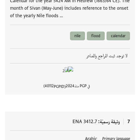
Calendar for the year 5424 AM in Hebrew (1663/64 CE). The
month of Sivan (May-June) includes reference to the onset
of the yearly Nile floods …
nile
flood
calendar
لا توجد ثبت المراجع والمصادر
في PGP منذ
2024
40112
PGPID
عرض تفا
7
وثيقة رسميّة
ENA 3412.7
العلامات
Arabic
Primary language