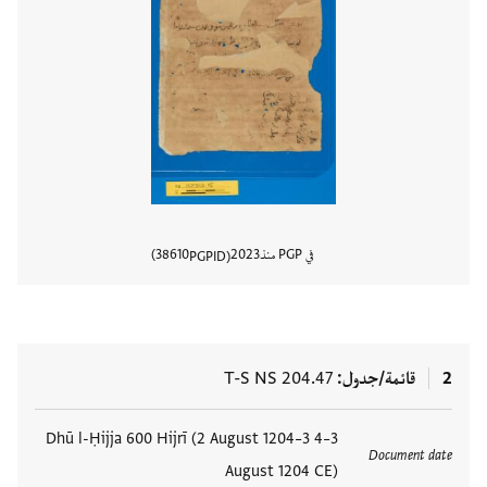
في PGP منذ
2023
38610
PGPID
عرض تفا
2
قائمة/جدول
T-S NS 204.47
العلامات
3–4 Dhū l-Ḥijja 600 Hijrī (2 August 1204–3
Document date
August 1204 CE)