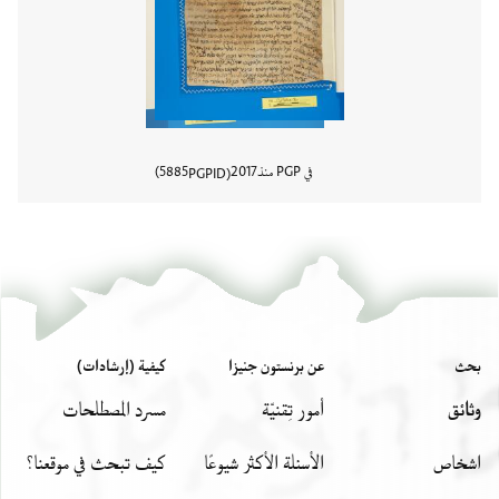
في PGP منذ
2017
5885
PGPID
عرض تفا
بحث
عن برنستون جنيزا
كيفية (إرشادات)
وثائق
أمور تِقنيّة
مسرد المصطلحات
اشخاص
الأسئلة الأكثر شيوعًا
كيف تبحث في موقعنا؟