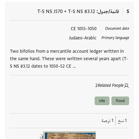
5
قائمة/جدول
T-S NS 83.12
+
T-S NS J570
العلامات
1050–1055 CE
Document date
Judaeo-Arabic
Primary language
Two bifolios from a mercantile account ledger written in
the same hand. These were written several years apart (T-
S NS 83.12 dates to 1050–52 CE …
2
Related People
nile
flood
1 نسخ
1 ترجمة