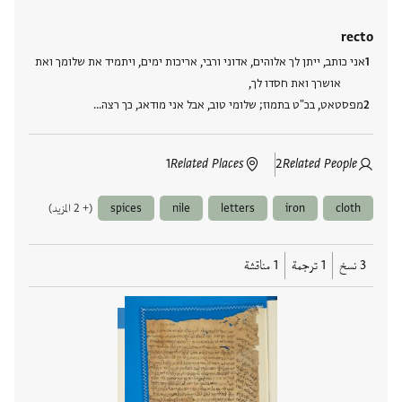
recto
אני כותב, ייתן לך אלוהים, אדוני ורבי, אריכות ימים, ויתמיד את שלומך ואת
אושרך ואת חסדו לך,
מפסטאט, בכ"ט בתמוז; שלומי טוב, אבל אני מודאג, כך רצה…
1
Related Places
2
Related People
cloth
iron
letters
nile
spices
(+ 2 المزيد)
3 نسخ
1 ترجمة
1 مناقشة