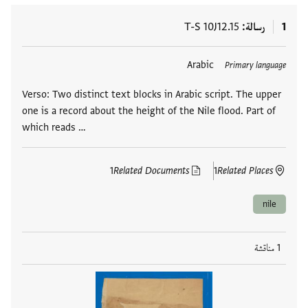
1
رسالة
T-S 10J12.15
العلامات
Arabic
Primary language
Verso: Two distinct text blocks in Arabic script. The upper
one is a record about the height of the Nile flood. Part of
which reads …
1
Related Documents
1
Related Places
nile
1 مناقشة