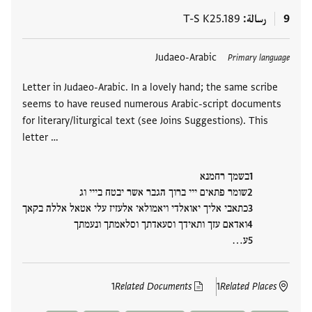
9
رسالة
T-S K25.189
العلامات
Judaeo-Arabic
Primary language
Letter in Judaeo-Arabic. In a lovely hand; the same scribe
seems to have reused numerous Arabic-script documents
for literary/liturgical text (see Joins Suggestions). This
letter …
בשמך רחמנא
שומר פתאים ייי ברוך הגבר אשר יבטח בייי וג
כתאבי אליך יאואלדי ויאמולאי אלעזיז עלי אטאל אללה בקאך
ואדאם עזך ותאידך וסעאדתך וסלאמתך ונעמתך
ע…
1
Related Documents
1
Related Places