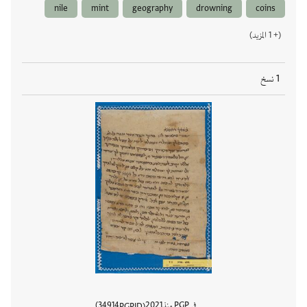
nile
mint
geography
drowning
coins
(+ 1 المزيد)
1 نسخ
في PGP منذ
2021
34914
PGPID