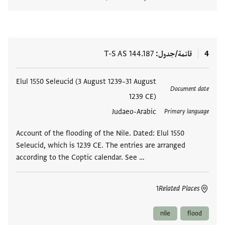
عرض تفا
4
قائمة/جدول
T-S AS 144.187
العلامات
Elul 1550 Seleucid (3 August 1239–31 August
Document date
1239 CE)
Judaeo-Arabic
Primary language
Account of the flooding of the Nile. Dated: Elul 1550
Seleucid, which is 1239 CE. The entries are arranged
according to the Coptic calendar. See …
1
Related Places
nile
flood