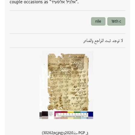
couple occasions as "אלניל אלסעיד".
nile
18th c
لا توجد ثبت المراجع والمصادر
في PGP منذ
2020
30262
PGPID