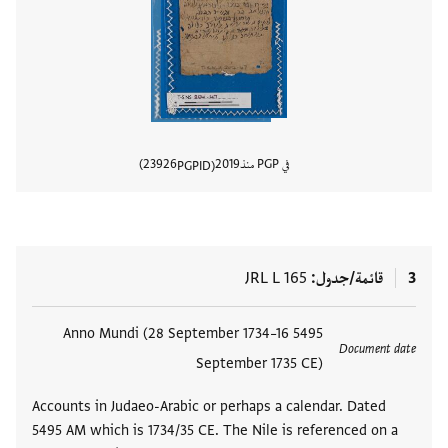
في PGP منذ
2019
23926
PGPID
عرض تفا
3
قائمة/جدول
JRL L 165
العلامات
5495 Anno Mundi (28 September 1734–16
Document date
September 1735 CE)
Accounts in Judaeo-Arabic or perhaps a calendar. Dated
5495 AM which is 1734/35 CE. The Nile is referenced on a