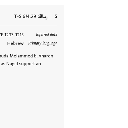
5
رسالة
T-S 6J4.29
1213–1237 CE
Inferred date
العلامات
Hebrew
Primary language
ehuda Melammed b. Aharon
 as Nagid support an