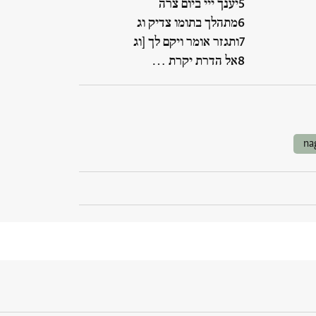
יענך ייי ביום צרה
מתהלך בתומו צדיק וג
ותגזר אומר ויקם לך [וג
אל הדרת יקרת …
na