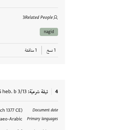
3
Related People
nagid
1 نسخ
1 مناقشة
4
ثيقة شرعيّة
 heb. b 3/13
ch 1377 CE)
Document date
العلامات
aeo-Arabic
Primary languages