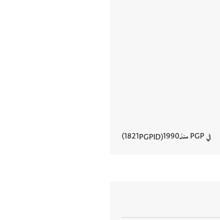
في PGP منذ
1990
1821
PGPID
عرض تفاصيل المستند