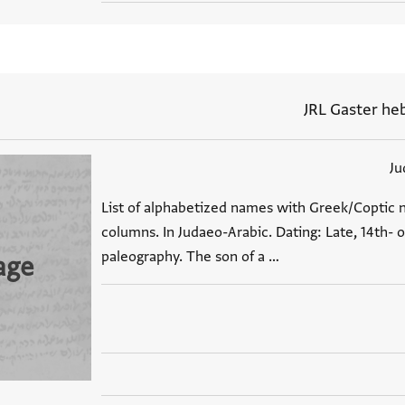
JRL Gaster heb
Ju
List of alphabetized names with Greek/Coptic 
columns. In Judaeo-Arabic. Dating: Late, 14th- 
paleography. The son of a …
age