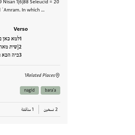
9 Nisan 1[6]88 Seleucid = 20
id ʿAmram. In which …
Verso
למא כאן ב
[שית מאה 
ביה הכא 
1
Related Places
nagid
bara'a
2 نسخين
1 مناقشة