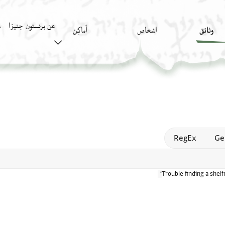
عن برنستون جنيزا
وثائق
اشخاص
أَماكِن
ك
Open
RegEx
Ge
Trouble finding a shel