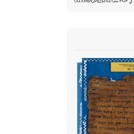
في PGP منذ
2021
32336
PGPID
عرض تفاصيل المستند