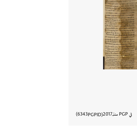
في PGP منذ
2017
6343
PGPID
عرض تفاصيل المستند