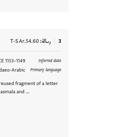
3
رسالة
T-S Ar.54.60
1149–1153 CE
Inferred date
العلامات
daeo-Arabic
Primary language
reused fragment of a letter
 basmala and …