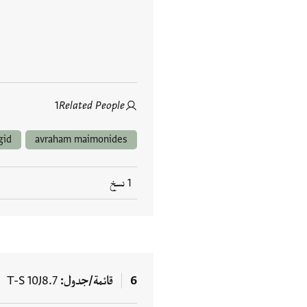
1
Related People
gid
avraham maimonides
1 نسخ
6
قائمة/جدول
T-S 10J8.7