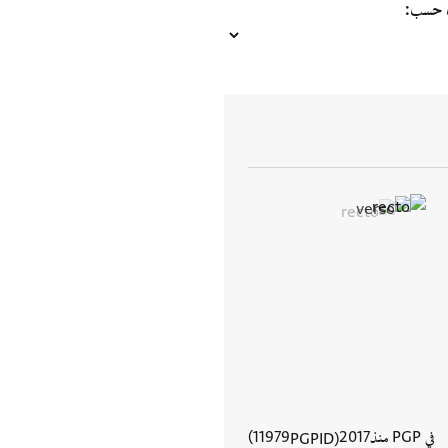
ب حسب
في PGP منذ
2017
11979
PGPID