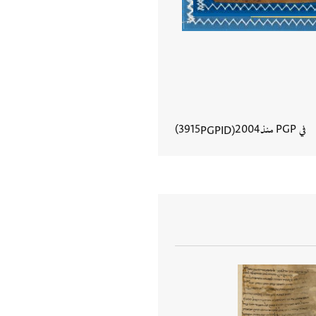
في PGP منذ
2004
3915
PGPID
عرض تفاصيل المستند