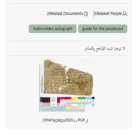
2
Related Documents
2
Related People
maimonides autograph
guide for the perplexed
لا توجد ثبت المراجع والمصادر
في PGP منذ
2020
31587
PGPID
عرض تفا