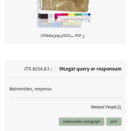
في PGP منذ
2020
31588
PGPID
عرض تفا
JTS 8254.8.1
19
Legal query or responsum
العلامات
Maimonides, responsa
1
Related People
maimonides autograph
amir