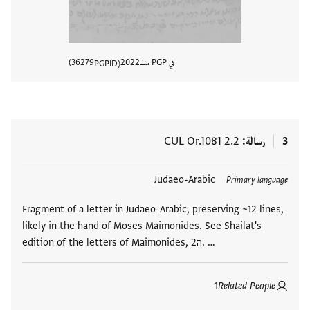
في PGP منذ
2022
36279
PGPID
عرض تفا
3
رسالة
CUL Or.1081 2.2
العلامات
Judaeo-Arabic
Primary language
Fragment of a letter in Judaeo-Arabic, preserving ~12 lines,
likely in the hand of Moses Maimonides. See Shailat's
edition of the letters of Maimonides, ה2. …
1
Related People