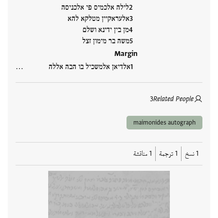
לילה אלכמיס פי אלכניסה
אלעראקיין מטלקא להא
מן בין ידינא ושלם
משה בר מימון זצל
Margin
אלדיאן אלמשכיל בו הבה אללה …
3
Related People
maimonides autograph
1 نسخ
1 ترجمة
1 مناقشة