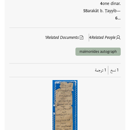
one dinar.
Barakāt b. Ṭayyib—
…
1
Related Documents
4
Related People
maimonides autograph
1 نسخ
1 ترجمة