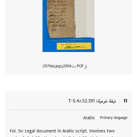
في PGP منذ
2004
3576
PGPID
عرض تفا
11
ثيقة شرعيّة
T-S Ar.52.191
العلامات
Arabic
Primary language
Fol. 3v: Legal document in Arabic script. Involves two