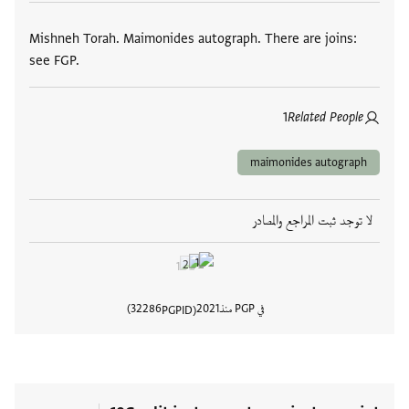
العلامات
Mishneh Torah. Maimonides autograph. There are joins:
see FGP.
1
Related People
maimonides autograph
لا توجد ثبت المراجع والمصادر
في PGP منذ
2021
32286
PGPID
عرض تفا