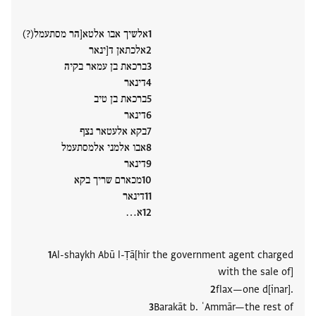
אלשיך אבו אלטא[הר מסתעמל(?)
אלכתאן ד[ינאר
ברכאת בן עמאר בקיה
דינאר
ברכאת בן טיב
דינאר
בקא אלעטאר נצף
אבו אלמני אלמסתעמל
דינאר
מכארם שריך בקא
דינאר
א…
Al-shaykh Abū l-Ṭā[hir the government agent charged
with the sale of]
flax—one d[inar].
Barakāt b. ʿAmmār—the rest of