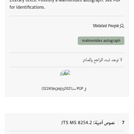
Literary texts. Possibly a Maimonides autograph. See FGP
for identifications.
1
Related People
maimonides autograph
لا توجد ثبت المراجع والمصادر
في PGP منذ
2021
32283
PGPID
عرض تفا
7
نصوص أدبيّة
JTS MS 8254.2