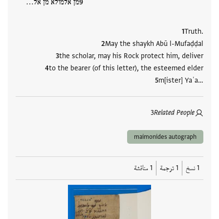
מן אלמולא מן אל…
Truth.
May the shaykh Abū l-Mufaḍḍal
the scholar, may his Rock protect him, deliver
to the bearer (of this letter), the esteemed elder
m[ister] Yaʿa…
3
Related People
maimonides autograph
1 نسخ
1 ترجمة
1 مناقشة