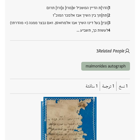
[הדר]ת הדיין המשכיל ש[מרו] צ[ורו] תרום
[תת]ווך בין השיך אבו אלפכר המוכ"ז
[ובין] בעל דינו השיך אבו אלמחאסן. ואם נבצר ממנה (= מהדרתו)
לעשות כך, תשביע …
3
Related People
maimonides autograph
1 نسخ
1 ترجمة
1 مناقشة