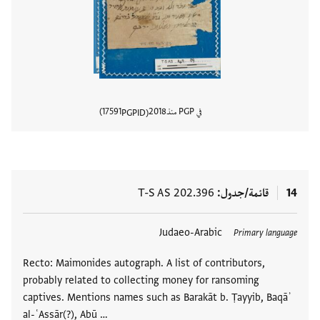
في PGP منذ
2018
17591
PGPID
عرض تفا
14
قائمة/جدول
T-S AS 202.396
العلامات
Judaeo-Arabic
Primary language
Recto: Maimonides autograph. A list of contributors,
probably related to collecting money for ransoming
captives. Mentions names such as Barakāt b. Ṭayyib, Baqāʾ
al-ʿAssār(?), Abū …