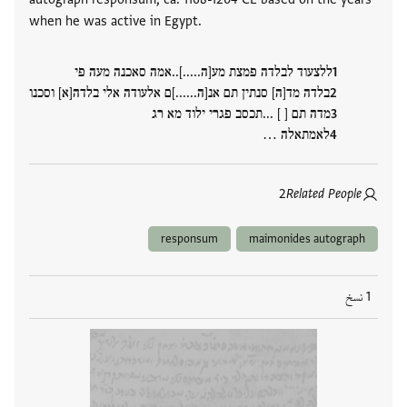
when he was active in Egypt.
ללצעוד לבלדה פמצת מע[ה.....]..אמה סאכנה מעה פי
בלדה מד[ה] סנתין תם אנ[ה......]ם אלעודה אלי בלדה[א] וסכנו
מדה תם [ ] ...תכסב פגרי ילוד מא רג
לאמתאלה …
2
Related People
responsum
maimonides autograph
1 نسخ