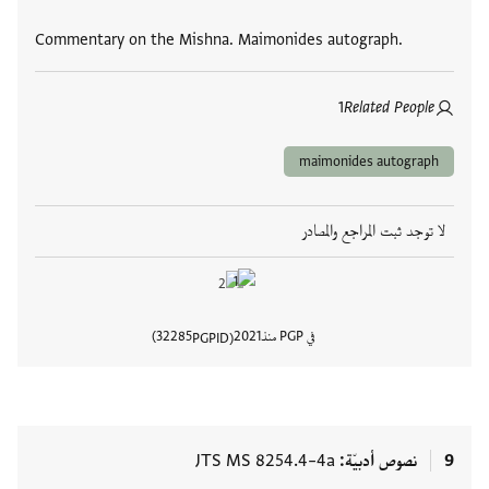
العلامات
Commentary on the Mishna. Maimonides autograph.
1
Related People
maimonides autograph
لا توجد ثبت المراجع والمصادر
في PGP منذ
2021
32285
PGPID
عرض تفا
9
نصوص أدبيّة
JTS MS 8254.4–4a