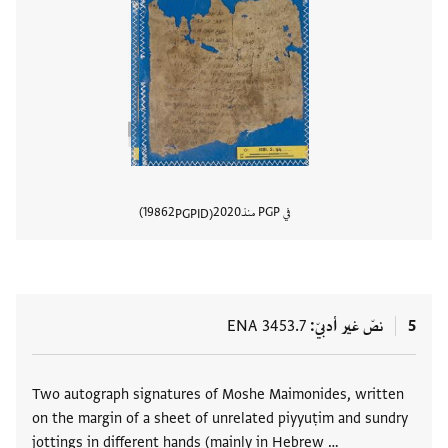
في PGP منذ
2020
19862
PGPID
عرض تفا
5
نصّ غير أدبيّ
ENA 3453.7
العلامات
Two autograph signatures of Moshe Maimonides, written
on the margin of a sheet of unrelated piyyuṭim and sundry
jottings in different hands (mainly in Hebrew …