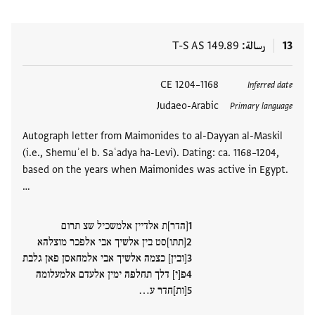
13
رسالة
T-S AS 149.89
العلامات
1168–1204 CE
Inferred date
Judaeo-Arabic
Primary language
Autograph letter from Maimonides to al-Dayyan al-Maskil
(i.e., Shemuʾel b. Saʿadya ha-Levi). Dating: ca. 1168–1204,
based on the years when Maimonides was active in Egypt.
…
[הדר]ת אלדיין אלמשכיל שצ תרום
[תתו]סט בין אלשיך אבי אלפכר מוצלהא
[ובין] כצמה אלשיך אבי אלמחאסן פאן גלבת
פ[י] דלך תחלפה ימין אלעדם אלמעלומה
[ות]חדר ע…