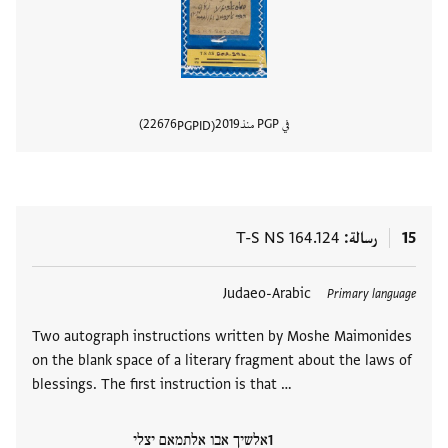
في PGP منذ
2019
22676
PGPID
عرض تفا
15
رسالة
T-S NS 164.124
العلامات
Judaeo-Arabic
Primary language
Two autograph instructions written by Moshe Maimonides
on the blank space of a literary fragment about the laws of
blessings. The first instruction is that …
אלשיך אבו אלתמאם יצלי