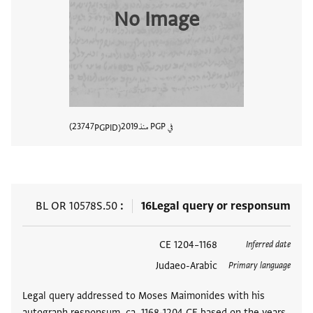
No Image
في PGP منذ
2019
23747
PGPID
عرض تفا
BL OR 10578S.50
16
Legal query or responsum
العلامات
1168–1204 CE
Inferred date
Judaeo-Arabic
Primary language
Legal query addressed to Moses Maimonides with his
autograph responsum, ca. 1168-1204 CE based on the years