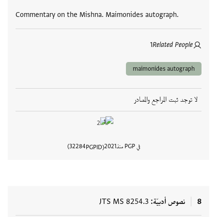
العلامات
Commentary on the Mishna. Maimonides autograph.
1
Related People
maimonides autograph
لا توجد ثبت المراجع والمصادر
في PGP منذ
2021
32284
PGPID
عرض تفا
8
نصوص أدبيّة
JTS MS 8254.3