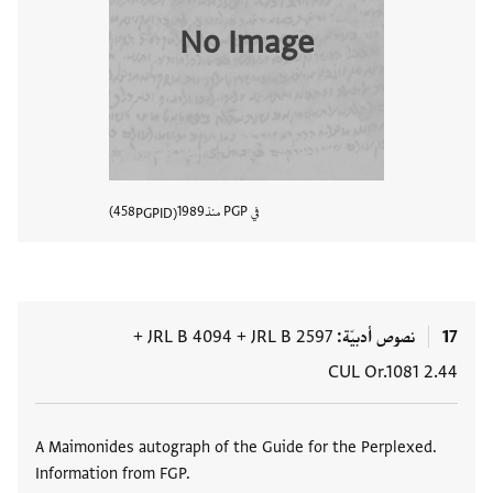
No Image
في PGP منذ
1989
458
PGPID
عرض تفا
17
نصوص أدبيّة
JRL B 2597
+
JRL B 4094
+
CUL Or.1081 2.44
العلامات
A Maimonides autograph of the Guide for the Perplexed.
Information from FGP.