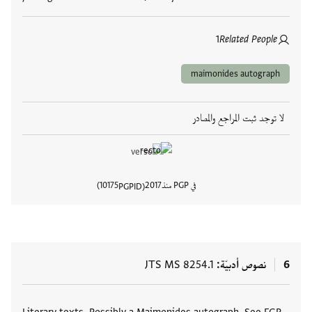
1
Related People
maimonides autograph
لا توجد ثبت المراجع والمصادر
في PGP منذ
2017
10175
PGPID
عرض تفا
6
نصوص أدبيّة
JTS MS 8254.1
العلامات