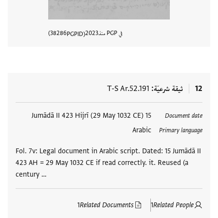
في PGP منذ
2023
38286
PGPID
عرض تفا
12
ثيقة شرعيّة
T-S Ar.52.191
العلامات
15 Jumādā II 423 Hijrī (29 May 1032 CE)
Document date
Arabic
Primary language
Fol. 7v: Legal document in Arabic script. Dated: 15 Jumādā II
423 AH = 29 May 1032 CE if read correctly. it. Reused (a
century …
1
Related Documents
1
Related People