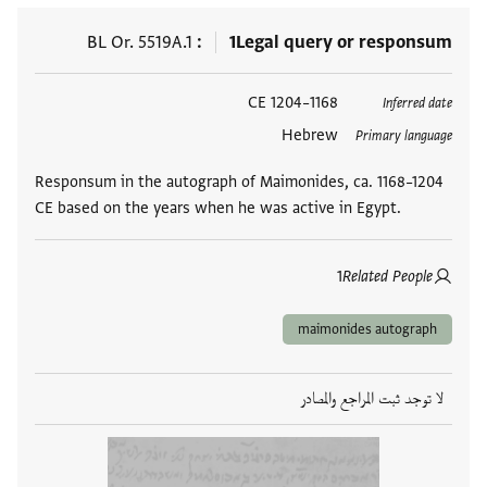
BL Or. 5519A.1
1
Legal query or responsum
العلامات
1168–1204 CE
Inferred date
Hebrew
Primary language
Responsum in the autograph of Maimonides, ca. 1168–1204
CE based on the years when he was active in Egypt.
1
Related People
maimonides autograph
لا توجد ثبت المراجع والمصادر