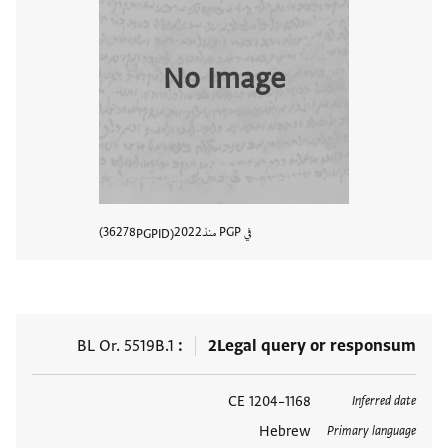
No Image
في PGP منذ
2022
36278
PGPID
عرض تفا
BL Or. 5519B.1
2
Legal query or responsum
العلامات
1168–1204 CE
Inferred date
Hebrew
Primary language