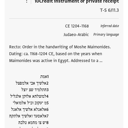
10
Credit instrument or private receipt
T-S 6J11.3
العلامات
1168–1204 CE
Inferred date
Judaeo-Arabic
Primary language
Recto: Order in the handwriting of Moshe Maimonides.
Dating: ca. 1168–1204 CE, based on the years when
Maimonides was active in Egypt. Addressed to a …
אמת
אלשיך אבי אלמפצל
התלמיד שצ יוצל
למוצלהא אלזקן אלגליל
מ יעקוב וכיל אלמואלי
אלאגלא אלשיך אלאגל
אלאסעד ואלשיך אלתקה
יש צו מהמא טלבה