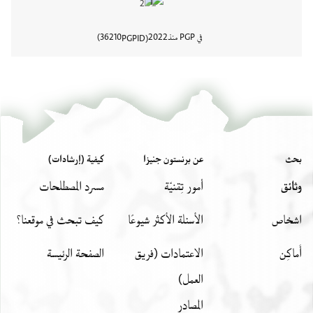
في PGP منذ
2022
36210
PGPID
عرض تفا
بحث
عن برنستون جنيزا
كيفية (إرشادات)
وثائق
أمور تِقنيّة
مسرد المصطلحات
اشخاص
الأسئلة الأكثر شيوعًا
كيف تبحث في موقعنا؟
أَماكِن
الاعتمادات (فريق
الصفحة الرئيسة
العمل)
المصادر