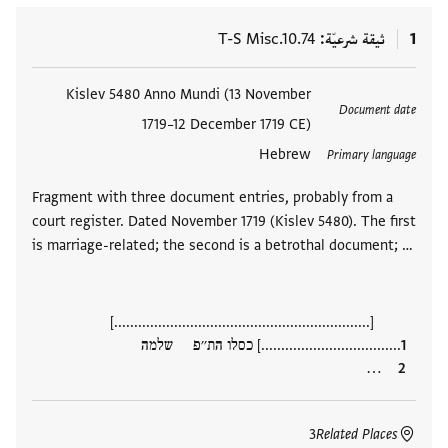
1
ثيقة شرعيّة
T-S Misc.10.74
العلامات
Kislev 5480 Anno Mundi (13 November
Document date
1719–12 December 1719 CE)
Hebrew
Primary language
Fragment with three document entries, probably from a
court register. Dated November 1719 (Kislev 5480). The first
is marriage-related; the second is a betrothal document; …
[................................................................]
...................................] כסלו הת׳׳פ שלמה
…
3
Related Places