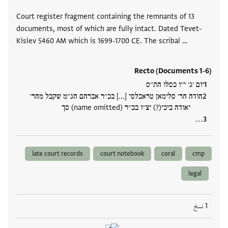
Court register fragment containing the remnants of 13
documents, most of which are fully intact. Dated Tevet-
Kislev 5460 AM which is 1699-1700 CE. The scribal …
Recto (Documents 1-6)
יום ׳ג׳ י׳׳ו כסלו הת׳׳ס
הודה הר׳ סלימאן טראבלסי [...] בכ׳׳ר אברהם הג׳׳מ שקבל מהר׳
יאודה ביכי(?) יצ׳׳ו בכ׳׳ר (name omitted) סך
…
late court records
court notebook
coral
cmp
legal
1 نسخ