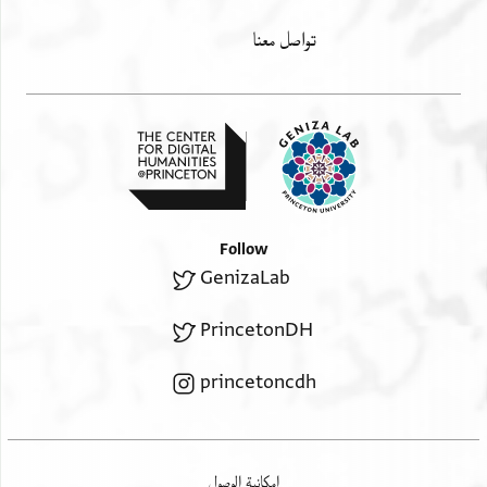
تواصل معنا
Follow
GenizaLab
PrincetonDH
princetoncdh
إمكانية الوصول