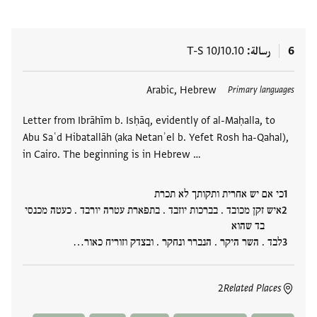
6
رسالة
T-S 10J10.10
العلامات
Arabic, Hebrew
Primary languages
Letter from Ibrāhīm b. Isḥāq, evidently of al-Maḥalla, to
Abu Saʿd Hibatallāh (aka Netanʾel b. Yefet Rosh ha-Qahal),
in Cairo. The beginning is in Hebrew …
כי אם יש אחרית ותקותך לא תכרת
איש זקן מכובד . בברכות יוזבד . בתפארת עטרה יורבד . כעטה מכנסי
בד שהוא
לבד . השר היקר . הנברר ונחקר . ובצדק וזוריח כאור…
2
Related Places