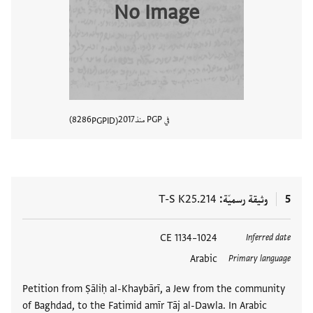
No Image
في PGP منذ
2017
8286
PGPID
عرض تفا
5
وثيقة رسميّة
T-S K25.214
العلامات
1024–1134 CE
Inferred date
Arabic
Primary language
Petition from Ṣāliḥ al-Khaybārī, a Jew from the community
of Baghdad, to the Fatimid amīr Tāj al-Dawla. In Arabic