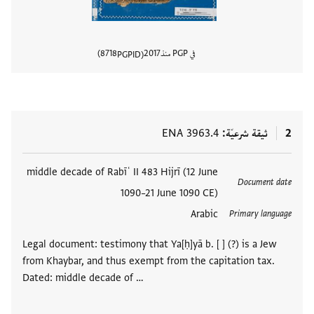
في PGP منذ
2017
8718
PGPID
عرض تفا
2
ثيقة شرعيّة
ENA 3963.4
العلامات
middle decade of Rabīʿ II 483 Hijrī (12 June
Document date
1090–21 June 1090 CE)
Arabic
Primary language
Legal document: testimony that Ya[ḥ]yā b. [ ] (?) is a Jew
from Khaybar, and thus exempt from the capitation tax.
Dated: middle decade of …