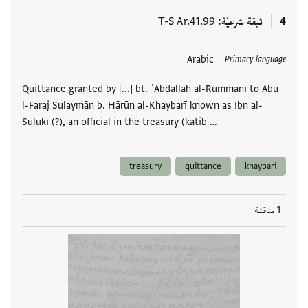
4
ثيقة شرعيّة
T-S Ar.41.99
العلامات
Arabic
Primary language
Quittance granted by [...] bt. ʿAbdallāh al-Rummānī to Abū
l-Faraj Sulaymān b. Hārūn al-Khaybarī known as Ibn al-
Sulūkī (?), an official in the treasury (kātib …
treasury
quittance
khaybari
1 مناقشة