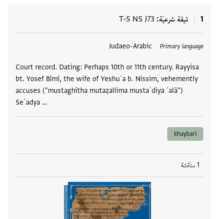
1
ثيقة شرعيّة
T-S NS J73
العلامات
Judaeo-Arabic
Primary language
Court record. Dating: Perhaps 10th or 11th century. Rayyisa
bt. Yosef Bīmī, the wife of Yeshuʿa b. Nissim, vehemently
accuses ("mustaghītha mutaẓallima mustaʿdiya ʿalā")
Seʿadya …
khaybari
1 مناقشة