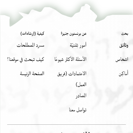
بحث
عن برنستون جنيزا
كيفية (إرشادات)
وثائق
أمور تِقنيّة
مسرد المصطلحات
اشخاص
الأسئلة الأكثر شيوعًا
كيف تبحث في موقعنا؟
أَماكِن
الاعتمادات (فريق
الصفحة الرئيسة
العمل)
المصادر
تواصل معنا