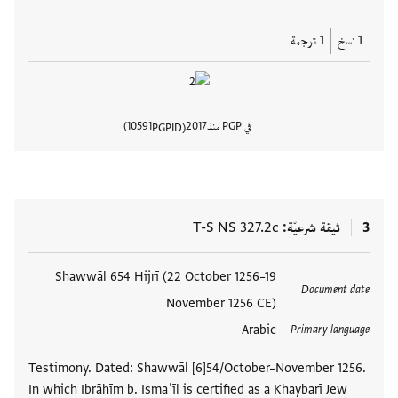
1 نسخ
1 ترجمة
في PGP منذ
2017
10591
PGPID
عرض تفا
3
ثيقة شرعيّة
T-S NS 327.2c
العلامات
Shawwāl 654 Hijrī (22 October 1256–19
Document date
November 1256 CE)
Arabic
Primary language
Testimony. Dated: Shawwāl [6]54/October–November 1256.
In which Ibrāhīm b. Ismaʿīl is certified as a Khaybarī Jew