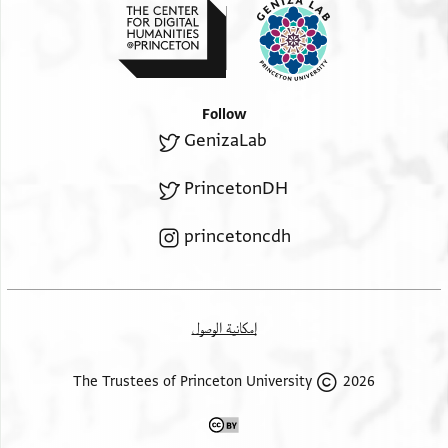
Follow
GenizaLab
PrincetonDH
princetoncdh
إمكانية الوصول
2026 The Trustees of Princeton University