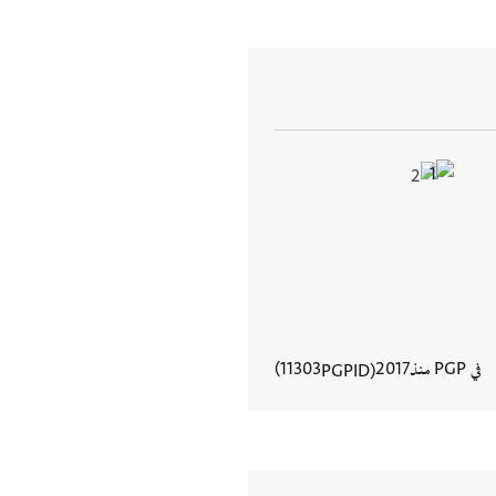
في PGP منذ
2017
11303
PGPID
عرض تفاصيل المستند