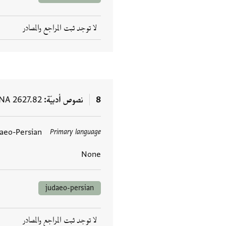
لا توجد ثبت المراجع والمصادر
8
نصوص أدبيّة
NA 2627.82
aeo-Persian
Primary language
العلامات
None
judaeo-persian
لا توجد ثبت المراجع والمصادر