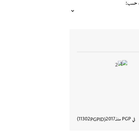
ب حسب
في PGP منذ
2017
11302
PGPID
عرض تفاصيل المستند