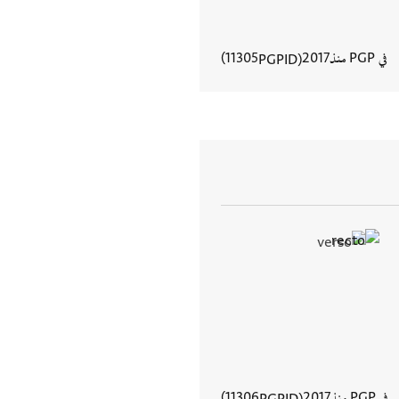
في PGP منذ
2017
11305
PGPID
عرض تفاصيل المستند
في PGP منذ
2017
11306