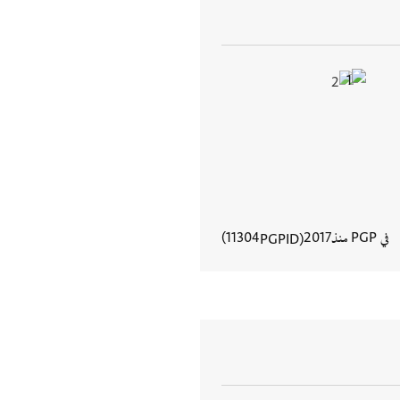
في PGP منذ
2017
11304
PGPID
عرض تفاصيل المستند