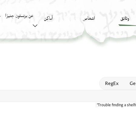
عن برنستون جنيزا
وثائق
اشخاص
أَماكِن
ك
Open
RegEx
Ge
Trouble finding a shel