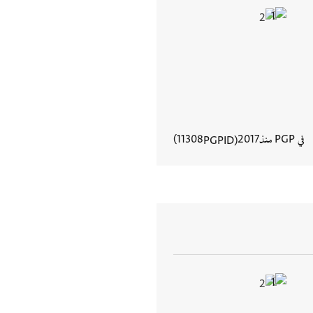
في PGP منذ
2017
11308
PGPID
عرض تفاصيل المستند