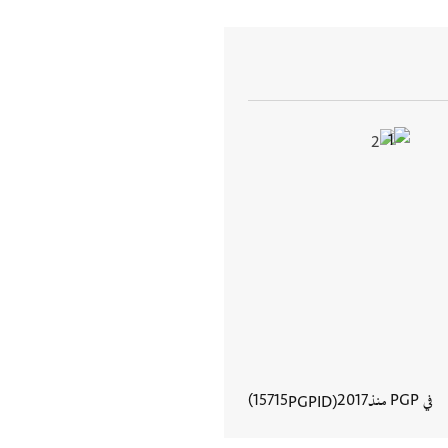
في PGP منذ
2017
15715
PGPID
عرض تفاصيل المستند