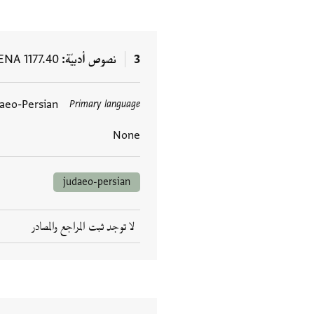
3
نصوص أدبيّة
ENA 1177.40
aeo-Persian
Primary language
العلامات
None
judaeo-persian
لا توجد ثبت المراجع والمصادر