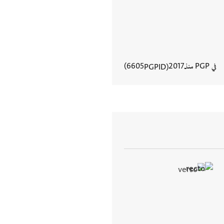
في PGP منذ
2017
6605
PGPID
عرض تفاصيل المستند