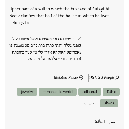
Upper part of a will in which the husband of Sutayt bt.
Nadiv clarifies that half of the house in which he lives
belongs to …
שכיב מרע ואוצא במחצרנא וקאל אשהדו ע[לי
אנני געלת זוגתי סתית ברת נדיב סט נאמנת פי
אסתיפא חקוקהא אלדי עלי מן שטר כתובתה
ונדוניתה ונצף אלדאר אלתי הי אל…
1
Related Places
3
Related People
jewelry
immanuel b. yehiel
collateral
13th c
slaves
(+ 2 المزيد)
1 نسخ
1 مناقشة