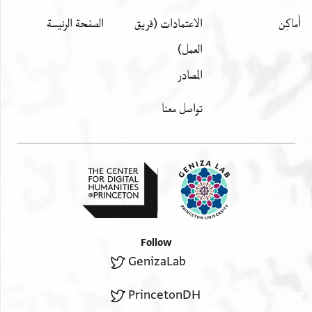
أَماكِن
الاعتمادات (فريق
الصفحة الرئيسة
العمل)
المصادر
تواصل معنا
Follow
GenizaLab
PrincetonDH