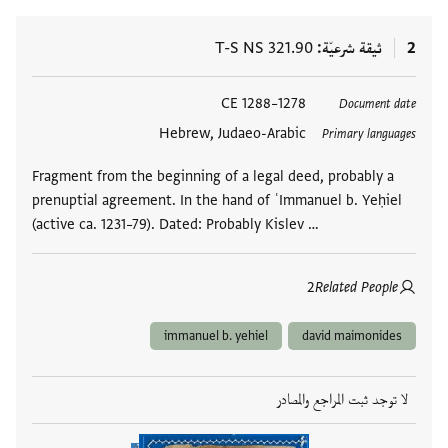
2
ثيقة شرعيّة
T-S NS 321.90
العلامات
1278–1288 CE
Document date
Hebrew, Judaeo-Arabic
Primary languages
Fragment from the beginning of a legal deed, probably a
prenuptial agreement. In the hand of ʿImmanuel b. Yeḥiel
(active ca. 1231–79). Dated: Probably Kislev …
2
Related People
immanuel b. yehiel
david maimonides
لا توجد ثبت المراجع والمصادر