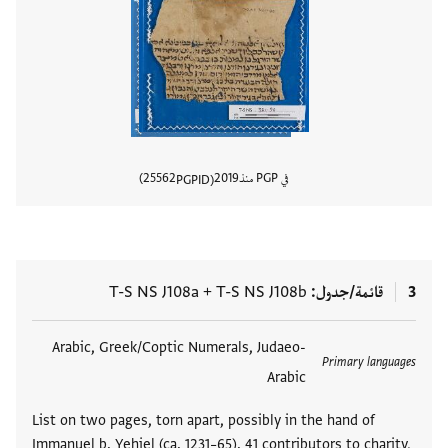
في PGP منذ
2019
25562
PGPID
عرض تفا
3
قائمة/جدول
T-S NS J108b
+
T-S NS J108a
العلامات
Arabic, Greek/Coptic Numerals, Judaeo-
Primary languages
Arabic
List on two pages, torn apart, possibly in the hand of
Immanuel b. Yehiel (ca. 1231–65). 41 contributors to charity,