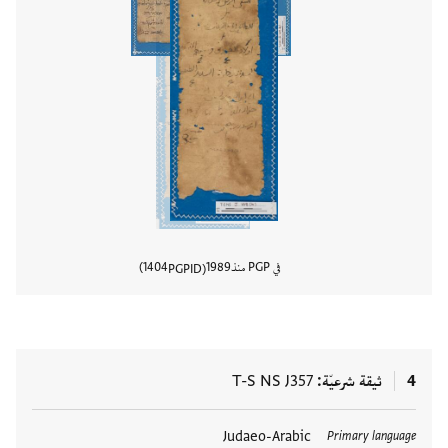
في PGP منذ
1989
1404
PGPID
عرض تفا
4
ثيقة شرعيّة
T-S NS J357
العلامات
Judaeo-Arabic
Primary language