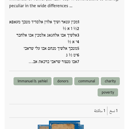
peculiar in the wide differences …
מכין עטאר ושיך אלזין אלסדיד מטבך מעאפא
½ 1 א ½
אלשיך אבו אלחגאג אלמכין אכו אלחבר
י א ½
מטבך אלשיך מנחם אבו עלי שראבי
יט ½ ג
אבו מנצור שראבי ברכאת אב…
immanuel b. yehiel
donors
communal
charity
poverty
1 نسخ
1 مناقشة