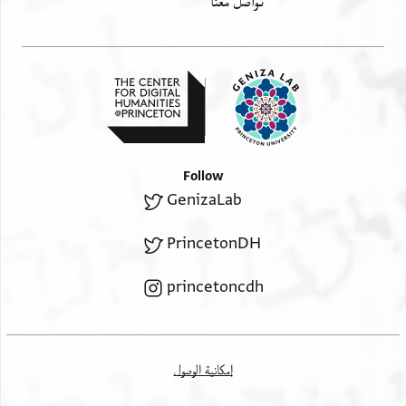
تواصل معنا
Follow
GenizaLab
PrincetonDH
princetoncdh
إمكانية الوصول